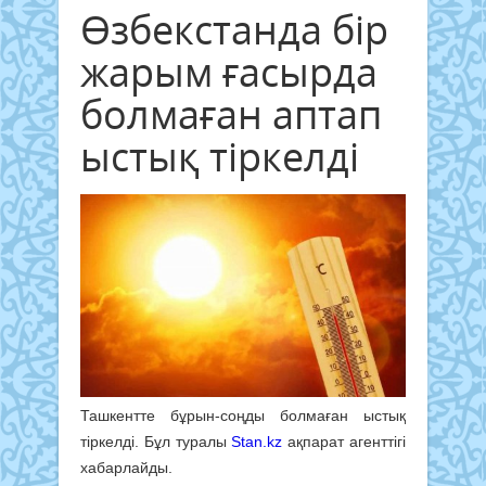
Өзбекстанда бір
жарым ғасырда
болмаған аптап
ыстық тіркелді
Ташкентте бұрын-соңды болмаған ыстық
тіркелді. Бұл туралы
Stan.kz
ақпарат агенттігі
хабарлайды.