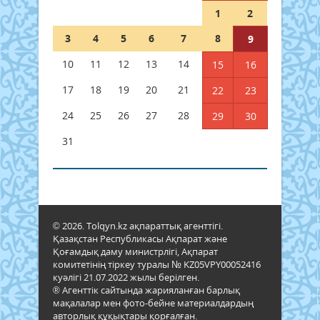
1
2
3
4
5
6
7
8
9
10
11
12
13
14
15
16
17
18
19
20
21
22
23
24
25
26
27
28
29
30
31
© 2026. Tolqyn.kz ақпараттық агенттігі.
Қазақстан Республикасы Ақпарат және
Қоғамдық даму министрлігі, Ақпарат
комитетінің тіркеу туралы № KZ05VPY00052416
куәлігі 21.07.2022 жылы берілген.
® Агенттік сайтында жарияланған барлық
мақалалар мен фото-бейне материалдардың
авторлық құқықтары қорғалған.