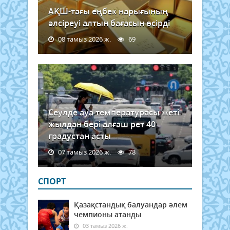
АҚШ-тағы еңбек нарығының
әлсіреуі алтын бағасын өсірді
08 тамыз 2026 ж.
69
Сеулде ауа температурасы жеті
жылдан бері алғаш рет 40
градустан асты
07 тамыз 2026 ж.
78
СПОРТ
Қазақстандық балуандар әлем
чемпионы атанды
03 тамыз 2026 ж.