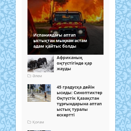
Испаниядағы аптап
ыстықтан мыңнан астам
адам қайтыс болды
Африканың
оңтүстігінде қар
жауды
Әлем
45 градусқа дейін
ысиды: Синоптиктер
Оңтүстік Қазақстан
тұрғындарына аптап
ыстық туралы
ескертті
Қоғам