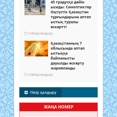
45 градусқа дейін
ысиды: Синоптиктер
Оңтүстік Қазақстан
тұрғындарына аптап
ыстық туралы
ескертті
Хабарландыру
Қазақстанның 7
облысында аптап
ыстыққа
байланысты
дауылды ескерту
жарияланды
Хабарландыру
Пікір қалдыру
ЖАҢА НОМЕР