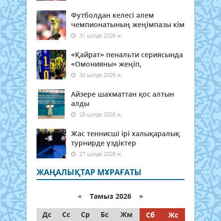
Футболдан келесі әлем
чемпионатының жеңімпазы кім
31 шілде 2026 ж.
«Қайрат» пенальти сериясында
«Омонияны» жеңіп,
30 шілде 2026 ж.
Айзере шахматтан қос алтын
алды
28 шілде 2026 ж.
Жас теннисші ірі халықаралық
турнирде үздіктер
27 шілде 2026 ж.
ЖАҢАЛЫҚТАР МҰРАҒАТЫ
«
Тамыз 2026 »
Дс
Сс
Ср
Бс
Жм
Сб
Жс