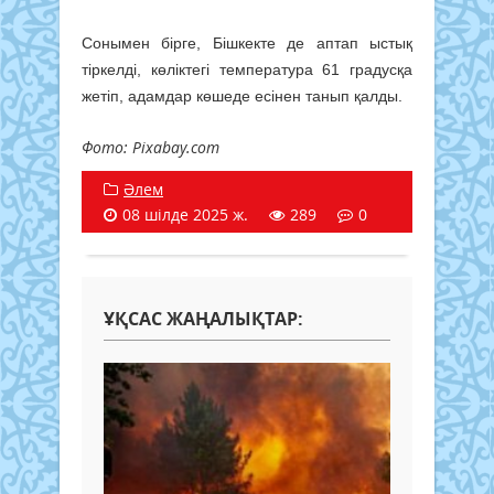
Сонымен бірге, Бішкекте де аптап ыстық
тіркелді, көліктегі температура 61 градусқа
жетіп, адамдар көшеде есінен танып қалды.
Фото: Pixabay.com
Әлем
08 шілде 2025 ж.
289
0
ҰҚСАС ЖАҢАЛЫҚТАР: