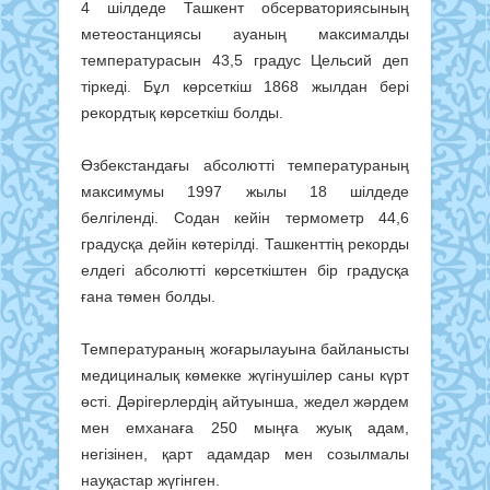
4 шілдеде Ташкент обсерваториясының
метеостанциясы ауаның максималды
температурасын 43,5 градус Цельсий деп
тіркеді. Бұл көрсеткіш 1868 жылдан бері
рекордтық көрсеткіш болды.
Өзбекстандағы абсолютті температураның
максимумы 1997 жылы 18 шілдеде
белгіленді. Содан кейін термометр 44,6
градусқа дейін көтерілді. Ташкенттің рекорды
елдегі абсолютті көрсеткіштен бір градусқа
ғана төмен болды.
Температураның жоғарылауына байланысты
медициналық көмекке жүгінушілер саны күрт
өсті. Дәрігерлердің айтуынша, жедел жәрдем
мен емханаға 250 мыңға жуық адам,
негізінен, қарт адамдар мен созылмалы
науқастар жүгінген.