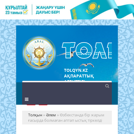
TOLQYN.KZ
АҚПАРАТТЫҚ
АГЕНТТІГІ
Толқын
»
Әлем
» Өзбекстанда бір жарым
ғасырда болмаған аптап ыстық тіркелді