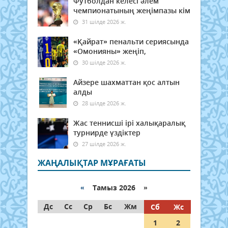
Футболдан келесі әлем
чемпионатының жеңімпазы кім
31 шілде 2026 ж.
«Қайрат» пенальти сериясында
«Омонияны» жеңіп,
30 шілде 2026 ж.
Айзере шахматтан қос алтын
алды
28 шілде 2026 ж.
Жас теннисші ірі халықаралық
турнирде үздіктер
27 шілде 2026 ж.
ЖАҢАЛЫҚТАР МҰРАҒАТЫ
«
Тамыз 2026 »
Дс
Сс
Ср
Бс
Жм
Сб
Жс
1
2