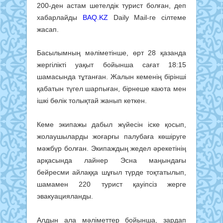
200-ден астам шетелдік турист болған, деп
хабарлайды
BAQ.KZ
Daily Mail-ге сілтеме
жасап.
Басылымның мәліметінше, өрт 28 қазанда
жергілікті уақыт бойынша сағат 18:15
шамасында тұтанған. Жалын кеменің бірінші
қабатын түгел шарпыған, бірнеше каюта мен
ішкі бөлік толықтай жанып кеткен.
Кеме экипажы дабыл жүйесін іске қосып,
жолаушыларды жоғарғы палубаға көшіруге
мәжбүр болған. Экипаждың жедел әрекетінің
арқасында лайнер Эсна маңындағы
бейресми айлаққа шұғыл түрде тоқтатылып,
шамамен 220 турист қауіпсіз жерге
эвакуацияланды.
Алдын ала мәліметтер бойынша, зардап