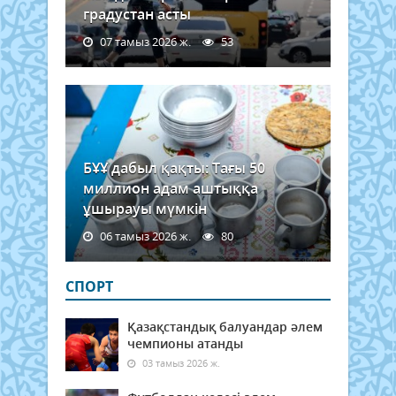
градустан асты
07 тамыз 2026 ж.
53
БҰҰ дабыл қақты: Тағы 50
миллион адам аштыққа
ұшырауы мүмкін
06 тамыз 2026 ж.
80
СПОРТ
Қазақстандық балуандар әлем
чемпионы атанды
03 тамыз 2026 ж.