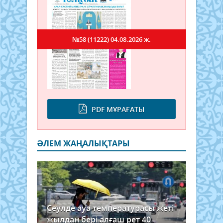
№58 (11222)
04.08.2026 ж.
PDF МҰРАҒАТЫ
ӘЛЕМ ЖАҢАЛЫҚТАРЫ
Сеулде ауа температурасы жеті
жылдан бері алғаш рет 40