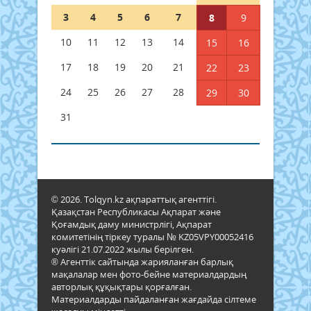
3
4
5
6
7
8
9
10
11
12
13
14
15
16
17
18
19
20
21
22
23
24
25
26
27
28
29
30
31
© 2026. Tolqyn.kz ақпараттық агенттігі.
Қазақстан Республикасы Ақпарат және
Қоғамдық даму министрлігі, Ақпарат
комитетінің тіркеу туралы № KZ05VPY00052416
куәлігі 21.07.2022 жылы берілген.
® Агенттік сайтында жарияланған барлық
мақалалар мен фото-бейне материалдардың
авторлық құқықтары қорғалған.
Материалдарды пайдаланған жағдайда сілтеме