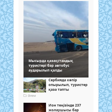
Мысырда қазақстандық
туристері бар автобус
аударылып қалды
Сербияда көпір
опырылып, туристер
қаза тапты
Әлем
Ион теңізінде 237
жолаушысы бар