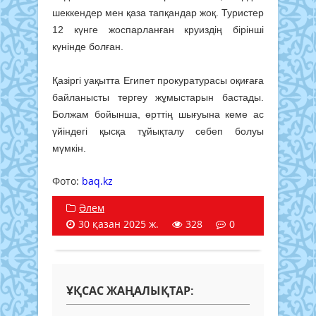
шеккендер мен қаза тапқандар жоқ. Туристер
12 күнге жоспарланған круиздің бірінші
күнінде болған.
Қазіргі уақытта Египет прокуратурасы оқиғаға
байланысты тергеу жұмыстарын бастады.
Болжам бойынша, өрттің шығуына кеме ас
үйіндегі қысқа тұйықталу себеп болуы
мүмкін.
Фото: ​
baq.kz
​​​
Әлем
30 қазан 2025 ж.
328
0
ҰҚСАС ЖАҢАЛЫҚТАР: