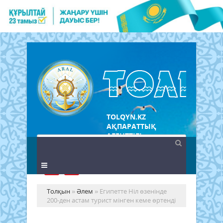
TOLQYN.KZ
АҚПАРАТТЫҚ
АГЕНТТІГІ
Толқын
»
Әлем
» Египетте Ніл өзенінде
200-ден астам турист мінген кеме өртенді