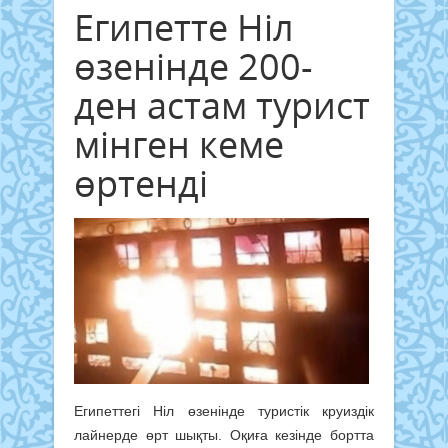
Египетте Ніл
өзенінде 200-
ден астам турист
мінген кеме
өртенді
Египеттегі Ніл өзенінде туристік круиздік
лайнерде өрт шықты. Оқиға кезінде бортта