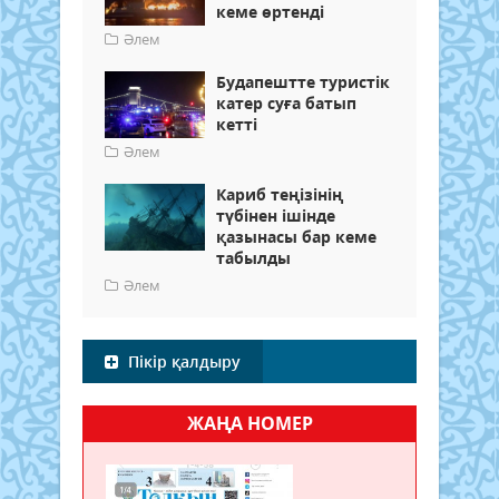
кеме өртенді
Әлем
Будапештте туристік
катер суға батып
кетті
Әлем
Кариб теңізінің
түбінен ішінде
қазынасы бар кеме
табылды
Әлем
Пікір қалдыру
ЖАҢА НОМЕР