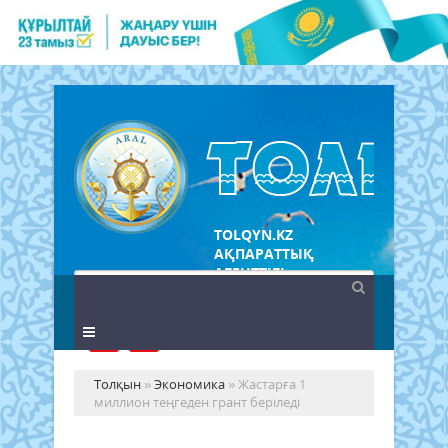
TOLQYN.KZ
АҚПАРАТТЫҚ
АГЕНТТІГІ
Толқын
»
Экономика
» Жастарға 1
миллион теңгеден грант беріледі