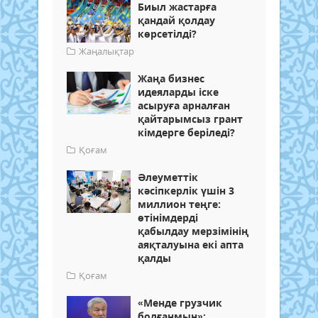
Биыл жастарға
қандай қолдау
көрсетілді?
Жаңалықтар
Жаңа бизнес
идеяларды іске
асыруға арналған
қайтарымсыз грант
кімдерге беріледі?
Қоғам
Әлеуметтік
кәсіпкерлік үшін 3
миллион теңге:
өтінімдерді
қабылдау мерзімінің
аяқталуына екі апта
қалды
Қоғам
«Менде грузчик
болғанмын»: