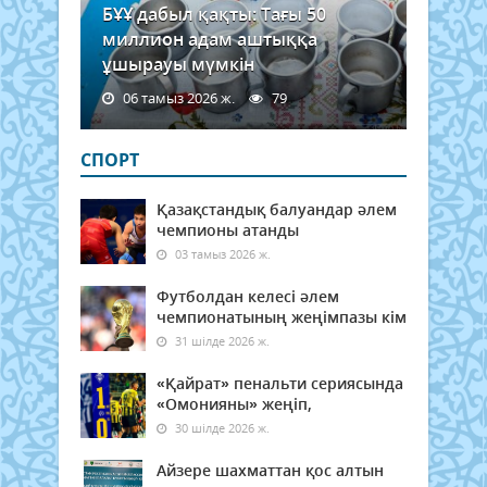
БҰҰ дабыл қақты: Тағы 50
миллион адам аштыққа
ұшырауы мүмкін
06 тамыз 2026 ж.
79
СПОРТ
Қазақстандық балуандар әлем
чемпионы атанды
03 тамыз 2026 ж.
Футболдан келесі әлем
чемпионатының жеңімпазы кім
31 шілде 2026 ж.
«Қайрат» пенальти сериясында
«Омонияны» жеңіп,
30 шілде 2026 ж.
Айзере шахматтан қос алтын