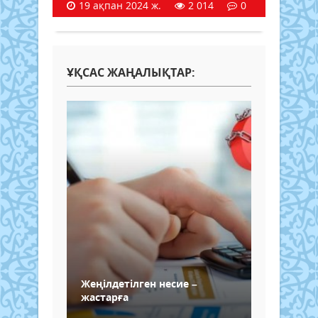
19 ақпан 2024 ж.
2 014
0
ҰҚСАС ЖАҢАЛЫҚТАР:
Жеңілдетілген несие –
жастарға