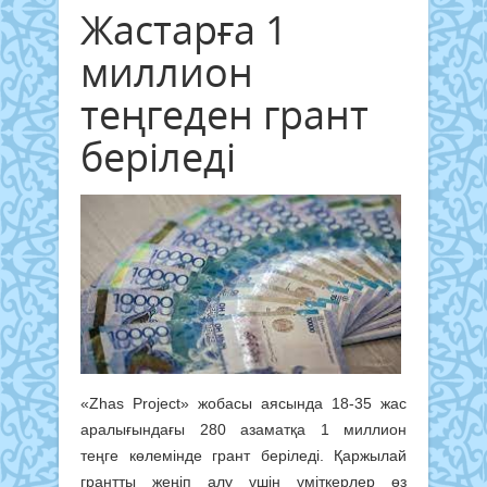
Жастарға 1
миллион
теңгеден грант
беріледі
«Zhas Project» жобасы аясында 18-35 жас
аралығындағы 280 азаматқа 1 миллион
теңге көлемінде грант беріледі. Қаржылай
грантты жеңіп алу үшін үміткерлер өз