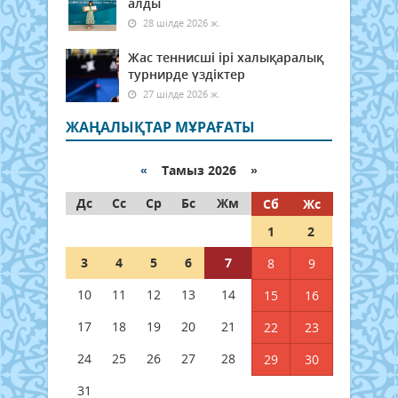
алды
28 шілде 2026 ж.
Жас теннисші ірі халықаралық
турнирде үздіктер
27 шілде 2026 ж.
ЖАҢАЛЫҚТАР МҰРАҒАТЫ
«
Тамыз 2026 »
Дс
Сс
Ср
Бс
Жм
Сб
Жс
1
2
3
4
5
6
7
8
9
10
11
12
13
14
15
16
17
18
19
20
21
22
23
24
25
26
27
28
29
30
31