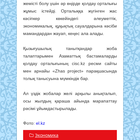
жемісті болу үшін әр өңірде қолдау орталығы
жұмыс істейді. Орталыққа жүгінген жас
кәсіпкер көкейіндегі әлеуметтік,
экономикалық, құқықтық сауалдарына кәсіби
мамандардан жауап, кеңес ала алады.
Қызығушылық танытқандар жоба
талаптарымен Азаматтық бастамаларды
қолдау орталығының cisc.kz ресми сайты
мен арнайы «Zhas project» парақшасында
толық танысуына мүмкіндік бар.
Ал үздік жобалар желі арқылы анықталып,
осы жылдың қараша айында марапаттау
рәсімі ұйымдастырылады.
Фото:
el.kz
Экономика