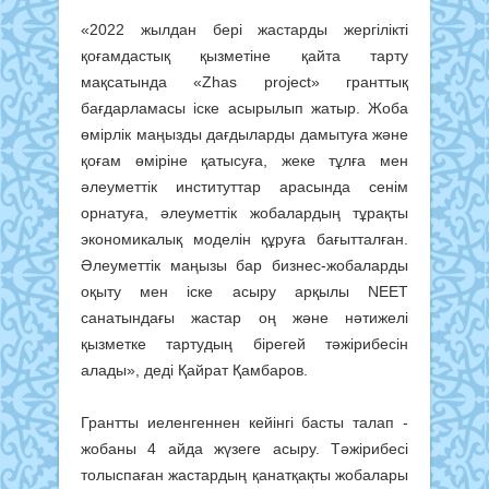
«2022 жылдан бері жастарды жергілікті
қоғамдастық қызметіне қайта тарту
мақсатында «Zhas project» гранттық
бағдарламасы іске асырылып жатыр. Жоба
өмірлік маңызды дағдыларды дамытуға және
қоғам өміріне қатысуға, жеке тұлға мен
әлеуметтік институттар арасында сенім
орнатуға, әлеуметтік жобалардың тұрақты
экономикалық моделін құруға бағытталған.
Әлеуметтік маңызы бар бизнес-жобаларды
оқыту мен іске асыру арқылы NEET
санатындағы жастар оң және нәтижелі
қызметке тартудың бірегей тәжірибесін
алады», деді Қайрат Қамбаров.
Грантты иеленгеннен кейінгі басты талап -
жобаны 4 айда жүзеге асыру. Тәжірибесі
толыспаған жастардың қанатқақты жобалары