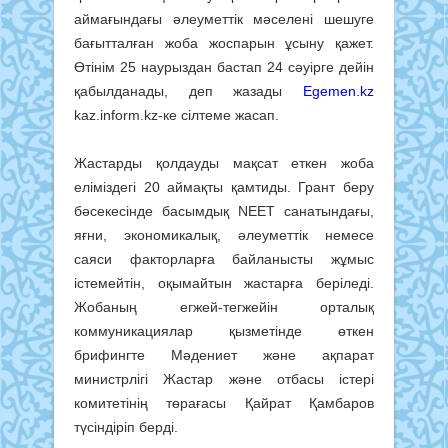
аймағындағы әлеуметтік мәселені шешуге
бағытталған жоба жоспарын ұсыну қажет.
Өтінім 25 наурыздан бастап 24 сәуірге дейін
қабылданады, деп жазады
Egemen.kz
kaz.inform.kz-ке сілтеме жасап.
Жастарды қолдауды мақсат еткен жоба
еліміздегі 20 аймақты қамтиды. Грант беру
бәсекесінде басымдық NEET санатындағы,
яғни, экономикалық, әлеуметтік немесе
саяси факторларға байланысты жұмыс
істемейтін, оқымайтын жастарға беріледі.
Жобаның егжей-тегжейін орталық
коммуникациялар қызметінде өткен
брифингте Мәдениет және ақпарат
министрлігі Жастар және отбасы істері
комитетінің төрағасы Қайрат Қамбаров
түсіндіріп берді.