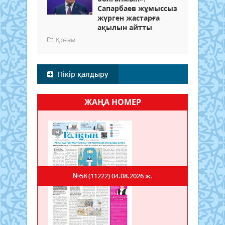
Сапарбаев жұмыссыз
жүрген жастарға
ақылын айтты
Қоғам
Пікір қалдыру
ЖАҢА НОМЕР
№58 (11222)
04.08.2026 ж.