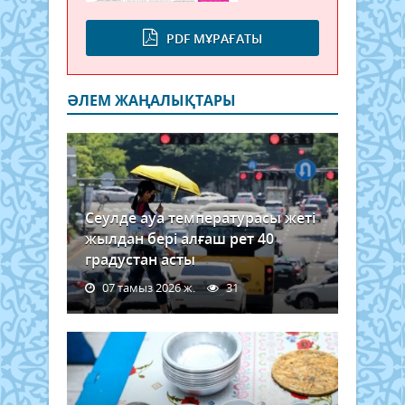
PDF МҰРАҒАТЫ
ӘЛЕМ ЖАҢАЛЫҚТАРЫ
Сеулде ауа температурасы жеті
жылдан бері алғаш рет 40
градустан асты
07 тамыз 2026 ж.
31