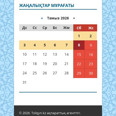
ЖАҢАЛЫҚТАР МҰРАҒАТЫ
«
Тамыз 2026 »
Дс
Сс
Ср
Бс
Жм
Сб
Жс
1
2
3
4
5
6
7
8
9
10
11
12
13
14
15
16
17
18
19
20
21
22
23
24
25
26
27
28
29
30
31
© 2026. Tolqyn.kz ақпараттық агенттігі.