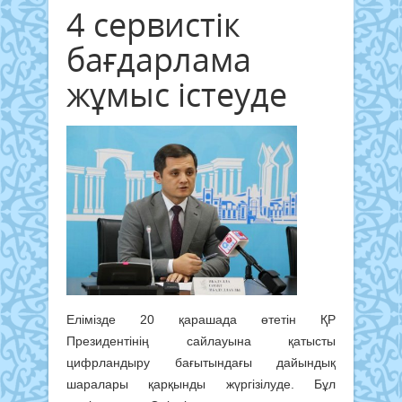
4 сервистік
бағдарлама
жұмыс істеуде
Елімізде 20 қарашада өтетін ҚР
Президентінің сайлауына қатысты
цифрландыру бағытындағы дайындық
шаралары қарқынды жүргізілуде. Бұл