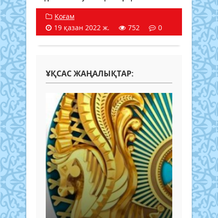
Қоғам
19 қазан 2022 ж.
752
0
ҰҚСАС ЖАҢАЛЫҚТАР: