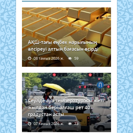
АҚШ-тағы еңбек нарығының
әлсіреуі алтын бағасын өсірді
08 тамыз 2026 ж.
59
Сеулде ауа температурасы жеті
жылдан бері алғаш рет 40
градустан асты
07 тамыз 2026 ж.
73