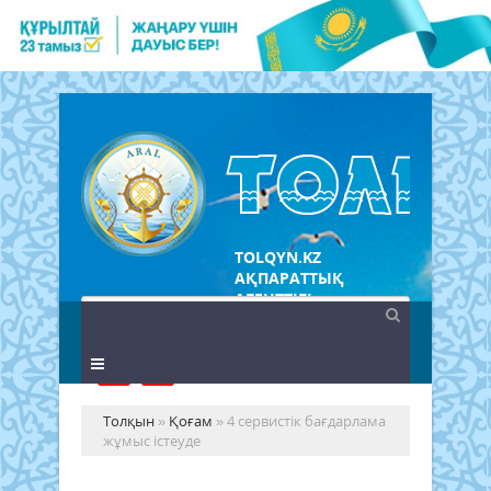
TOLQYN.KZ
АҚПАРАТТЫҚ
АГЕНТТІГІ
Толқын
»
Қоғам
» 4 сервистік бағдарлама
жұмыс істеуде