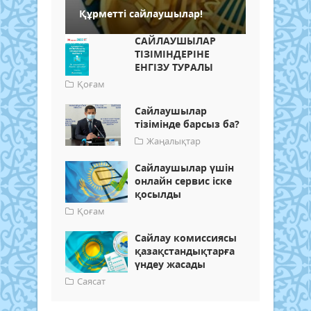
Құрметті сайлаушылар!
САЙЛАУШЫЛАР
ТIЗIМIНДЕРІНЕ
ЕНГIЗУ ТУРАЛЫ
Қоғам
Сайлаушылар
тізімінде барсыз ба?
Жаңалықтар
Сайлаушылар үшін
онлайн сервис іске
қосылды
Қоғам
Сайлау комиссиясы
қазақстандықтарға
үндеу жасады
Саясат