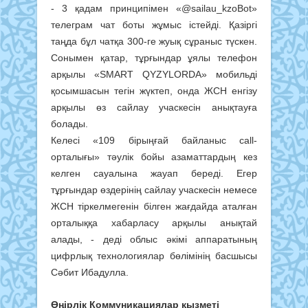
- 3 қадам принципімен «@sailau_kzoBot»
телеграм чат боты жұмыс істейді. Қазіргі
таңда бұл чатқа 300-ге жуық сұраныс түскен.
Сонымен қатар, тұрғындар ұялы телефон
арқылы «SMART QYZYLORDA» мобильді
қосымшасын тегін жүктеп, онда ЖСН енгізу
арқылы өз сайлау учаскесін анықтауға
болады.
Келесі «109 бірыңғай байланыс call-
орталығы» тәулік бойы азаматтардың кез
келген сауалына жауап береді. Егер
тұрғындар өздерінің сайлау учаскесін немесе
ЖСН тіркелмегенін білген жағдайда аталған
орталыққа хабарласу арқылы анықтай
алады, - деді облыс әкімі аппаратының
цифрлық технологиялар бөлімінің басшысы
Сәбит Ибадулла.
Өңірлік Коммуникациялар қызметі