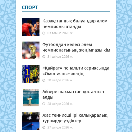
СПОРТ
Қазақстандық балуандар әлем
чемпионы атанды
03 тамыз 2026 ж.
Футболдан келесі әлем
чемпионатының жеңімпазы кім
31 шілде 2026 ж.
«Қайрат» пенальти сериясында
«Омонияны» жеңіп,
30 шілде 2026 ж.
Айзере шахматтан қос алтын
алды
28 шілде 2026 ж.
Жас теннисші ірі халықаралық
турнирде үздіктер
27 шілде 2026 ж.