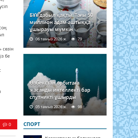
үсіп
БҰҰ дабыл қақты: Тағы 50
миллион адам аштыққа
соң
ұшырауы мүмкін
ып
06 тамыз 2026 ж.
79
 сөзін
із бе
с
Өзбекстан орбитаға
жасанды интеллекті бар
ы
спутникті ұшырды
05 тамыз 2026 ж.
98
СПОРТ
0