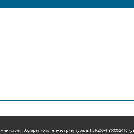
инистрлігі, Ақпарат комитетінің тіркеу туралы № KZ05VPY00052416 куә