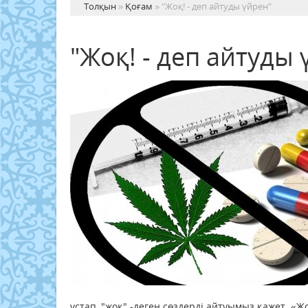
Толқын
»
Қоғам
» "Жоқ! - деп айтуды үйрен"
"Жоқ! - деп айтуды 
ұстап, "жоқ" -деген сөздерді айтуымыз қажет. «Ж