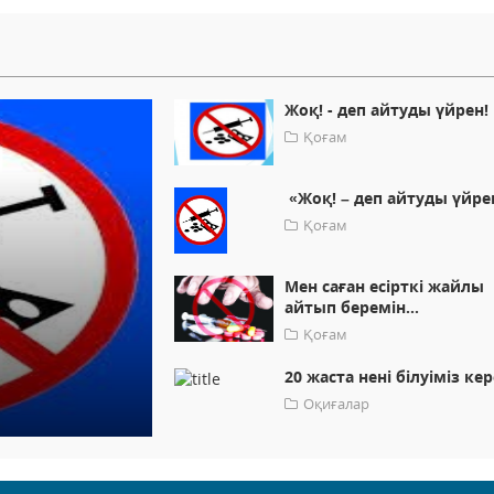
Жоқ! - деп айтуды үйрен!
Қоғам
«Жоқ! – деп айтуды үйре
Қоғам
Мен саған есірткі жайлы
айтып беремін...
Қоғам
​20 жаста нені білуіміз ке
Оқиғалар