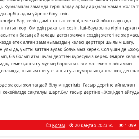
зеді. Құбылмалы заманда түрлі алдау-арбау арқылы жаман жолға т
ы әрбір адам үйрене білуі тиіс.
і конфет бар, келіп дәмін татып көрші, келе ғой ойын сауыққа
ін татып көр. Өмірдің рахатын сезін. Іші-бауырыңа кіріп тұрған 
Бақыттан басың айналады деген жалған сөздің жетегіне жармас
і кезде етек алған заманымыздың келесі дерттері шылым шегу,
 улы да, уытты заттан аулақ болуымыз керек. Сол үшін де «жоқ»
лып, біз болып аты шулы дерттен күресуіміз керек. Өмірге келдің
ішімдік, темекі,ащы су мұның барлығы сізге жат екенін айтамын
қорлыққа, шылым шегуге, ащы суға құмарлыққа жол жоқ деп жа
де жақсы жол таңдай білу міндетіміз. Ғасыр дертіне айналған
 көкейімзде сақталуы шарт.Бұл ғасыр дертіне «Жоқ!-деп айтуд
Қоғам
20 қаңтар 2023 ж.
1 099