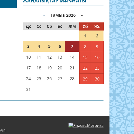
ЖАҢАЛЫҚТАР МҰРАҒАТЫ
«
Тамыз 2026 »
Дс
Сс
Ср
Бс
Жм
Сб
Жс
1
2
3
4
5
6
7
8
9
10
11
12
13
14
15
16
17
18
19
20
21
22
23
24
25
26
27
28
29
30
31
лігі