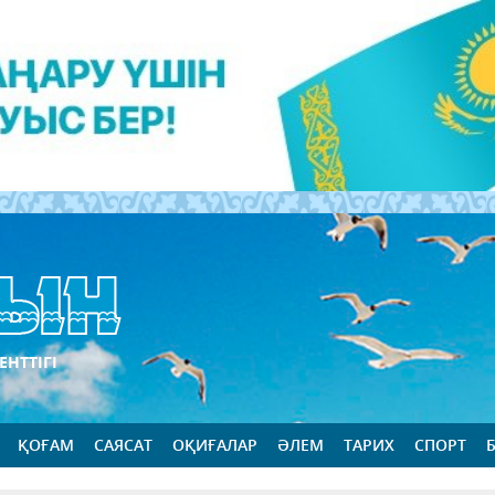
ЕНТТІГІ
ҚОҒАМ
САЯСАТ
ОҚИҒАЛАР
ӘЛЕМ
ТАРИХ
СПОРТ