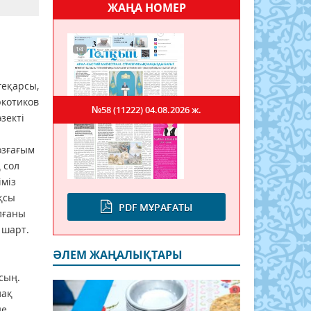
ЖАҢА НОМЕР
геқарсы,
ркотиков
№58 (11222)
04.08.2026 ж.
зекті
озғағым
 сол
іміз
қсы
PDF МҰРАҒАТЫ
лғаны
 шарт.
ӘЛЕМ ЖАҢАЛЫҚТАРЫ
сың.
лақ
е,