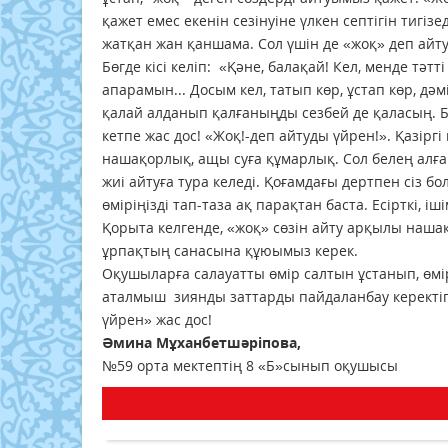
қажет емес екенін сезінуіне үлкен септігін тигі
жатқан жан қаншама. Сол үшін де «жоқ» деп айтуд
Бөгде кісі келіп: «Қәне, балақай! Кел, менде тәтт
апарамын... Досым кел, татып көр, ұстап көр, дәм
қалай алданып қалғаныңды сезбей де қаласың. 
кетпе жас дос! «Жоқ!-деп айтуды үйрен!». Қазірг
нашақорлық, ащы суға құмарлық. Сол белең алған
жиі айтуға тура келеді. Қоғамдағы дертпен сіз бо
өміріңізді тап-таза ақ парақтан баста. Есірткі, 
Қорыта келгенде, «жоқ» сөзін айту арқылы наша
ұрпақтың санасына құюымыз керек.
Оқушыларға салауатты өмір салтын ұстанып, өмір
аталмыш зиянды заттарды пайдаланбау керектігі
үйрен» жас дос!
Әмина Мұханбетшәріпова,
№59 орта мектептің 8 «Б»сынып оқушысы