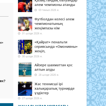
Қазақстандық балуандар
әлем чемпионы атанды
03 тамыз 2026 ж.
Футболдан келесі әлем
чемпионатының
жеңімпазы кім
31 шілде 2026 ж.
«Қайрат» пенальти
н»
сериясында «Омонияны»
жеңіп,
30 шілде 2026 ж.
Айзере шахматтан қос
алтын алды
28 шілде 2026 ж.
рек?
Жас теннисші ірі
халықаралық турнирде
үздіктер
27 шілде 2026 ж.