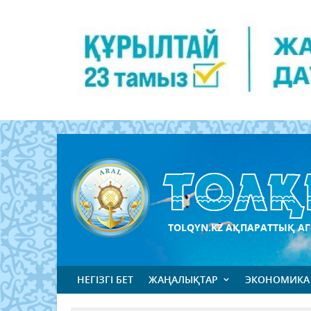
TOLQYN.KZ АҚПАРАТТЫҚ АГ
НЕГІЗГІ БЕТ
ЖАҢАЛЫҚТАР
ЭКОНОМИКА