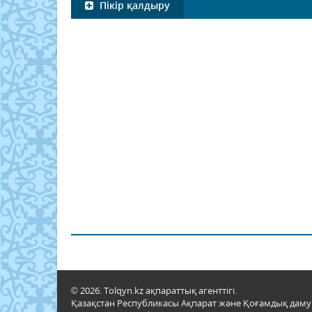
Пікір қалдыру
© 2026. Tolqyn.kz ақпараттық агенттігі.
Қазақстан Республикасы Ақпарат және Қоғамдық даму м