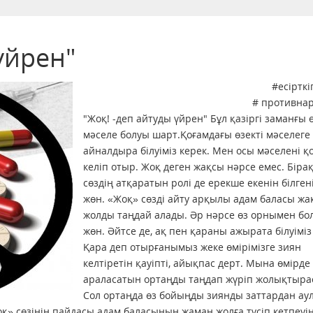
үйрен"
#есірткі
# противна
"Жоқ! -деп айтуды үйрен" Бұл қазіргі заманғы ө
мәселе болуы шарт.Қоғамдағы өзекті мәселеге
айналдыра білуіміз керек. Мен осы мәселені қ
келіп отыр. Жоқ деген жақсы нәрсе емес. Бірақ
сөздің атқаратын ролі де ерекше екенін білген
жөн. «Жоқ» сөзді айту арқылы адам баласы жа
жолды таңдай алады. Әр нәрсе өз орнымен бо
жөн. Әйтсе де, ақ пен қараны ажырата білуіміз
Қара деп отырғанымыз жеке өмірімізге зиян
келтіретін қауіпті, айықпас дерт. Мына өмірде
араласатын ортаңды таңдап жүріп жолықтыра
Сол ортаңда өз бойыңды зиянды заттардан ау
оқ» сөзінің пайдасы адам баласының жаман жолға түсіп кетпеуін