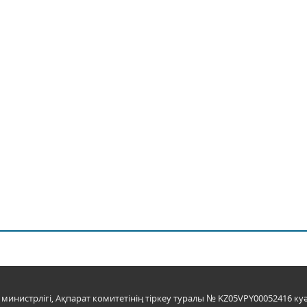
инистрлігі, Ақпарат комитетінің тіркеу туралы № KZ05VPY00052416 куә