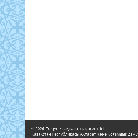
© 2026. Tolqyn.kz ақпараттық агенттігі.
Қазақстан Республикасы Ақпарат және Қоғамдық даму м