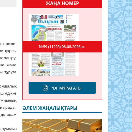
ЖАҢА НОМЕР
к ереже.
№59 (11223)
08.08.2026 ж.
ке қарсы
налдыру,
кке және
ы тұруға
соншалық
PDF МҰРАҒАТЫ
шімдікке
ам миының
айырады.
ӘЛЕМ ЖАҢАЛЫҚТАРЫ
 де адам
болуымыз