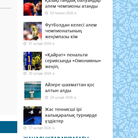
Қазақстандық балуандар
әлем чемпионы атанды
03 тамыз 2026 ж.
Футболдан келесі әлем
чемпионатының
жеңімпазы кім
31 шілде 2026 ж.
«Қайрат» пенальти
сериясында «Омонияны»
жеңіп,
30 шілде 2026 ж.
Айзере шахматтан қос
алтын алды
28 шілде 2026 ж.
Жас теннисші ірі
халықаралық турнирде
үздіктер
27 шілде 2026 ж.