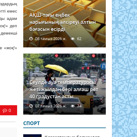
ыздардың
тті емес
АҚШ-тағы еңбек
нды адам
нарығының әлсіреуі алтын
оқ!» деп
бағасын өсірді
- демекші
08 тамыз 2026 ж.
62
е «жоқ!»
Сеулде ауа температурасы
жеті жылдан бері алғаш рет
40 градустан асты
07 тамыз 2026 ж.
74
0
СПОРТ