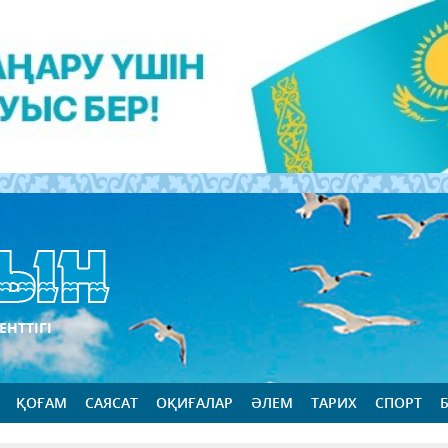
ЕНТТІГІ
ҚОҒАМ
САЯСАТ
ОҚИҒАЛАР
ӘЛЕМ
ТАРИХ
СПОРТ