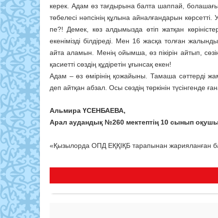
керек. Адам өз тағдырына балта шаппай, болашағы
төбелесі нәпсінің құлына айналғандарын көрсетті. 
пе?! Демек, көз алдымызда өтіп жатқан көрініс
екенімізді білдіреді. Мен 16 жасқа толған жалынд
айта аламын. Менің ойымша, өз пікірін айтып, сөзін
қасиетті сөздің құдіретін ұғынсақ екен!
Адам – өз өмірінің қожайыны. Тамаша сәттерді жа
деп айтқан абзал. Осы сөздің төркінін түсінгенде ған
Альмира
ҮСЕНБАЕВА,
Арал аудандық №260 мектептің 10 сынып оқуш
«Қызылорда ОПД ЕҚҚІҚБ тарапынан жарияланған б