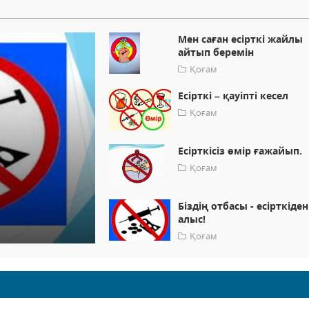
Мен саған есірткі жайлы
айтып беремін
Қоғам
Есірткі – қауіпті кесел
Қоғам
Есірткісіз өмір ғажайып.
Қоғам
Біздің отбасы - есірткіден
алыс!
Қоғам