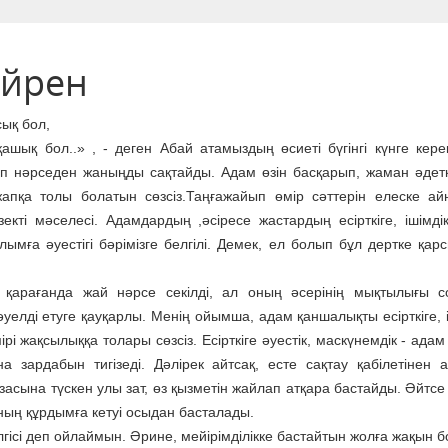
үйрен
сық бол,
ашық бол..» , - деген Абай атамыздың өсиеті бүгінгі күнге кере
өп нәрседен жаныңды сақтайды. Адам өзін басқарып, жаман әдет
жапқа толы болатын сөзсіз.Таңғажайып өмір сәттерін елеске ай
өзекті мәселесі. Адамдардың ,әсіресе жастардың есірткіге, ішімді
ымға әуестігі бәрімізге белгілі. Демек, ел болып бұл дертке қарс
ір қарағанда жай нәрсе секілді, ал оның әсерінің мықтылығы 
уелді етуге қауқарлы. Менің ойымша, адам қаншалықты есірткіге, і
ірі жақсылыққа толары сөзсіз. Есірткіге әуестік, маскүнемдік - ад
 зардабын тигізеді. Дәлірек айтсақ, есте сақтау қабілетінен 
засына түскен улы зат, өз қызметін жайлап атқара бастайды. Әйтсе
мның құрдымға кетуі осыдан басталады.
лгісі деп ойлаймын. Әрине, мейірімділікке бастайтын жолға жақын 