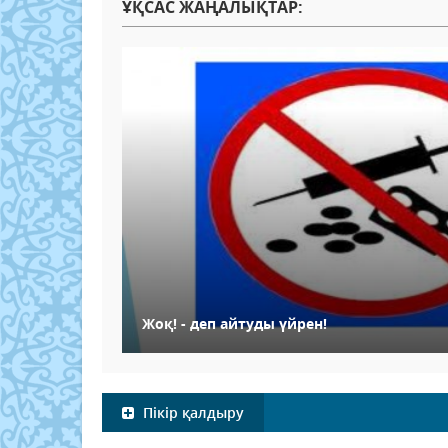
ҰҚСАС ЖАҢАЛЫҚТАР:
Жоқ! - деп айтуды үйрен!
Пікір қалдыру