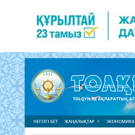
TOLQYN.KZ АҚПАРАТТЫҚ АГ
НЕГІЗГІ БЕТ
ЖАҢАЛЫҚТАР
ЭКОНОМИКА