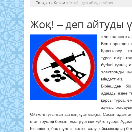
Толқын
»
Қоғам
» Жоқ! – деп айтуды үйрен
Жоқ! – деп айтуды 
«Бес нәрсеге а
Бес нәрседен қ
Қарсыласу – к
тұрса өмірі ға
бүгінгі күннің 
электронды шыл
міндеттіміз.
Біріншіден, б
адамды өзіне тә
қарсы тұрса, өм
жұмыс жасауына
Өйткені тұтынған заттың күші мықты. Сосын адам ағ
оған тәуелді болып, «мәңгүрттік» күйге түседі. Ада
Екіншіден, бас шұлғып келісе салу- ойсыздықтың бе