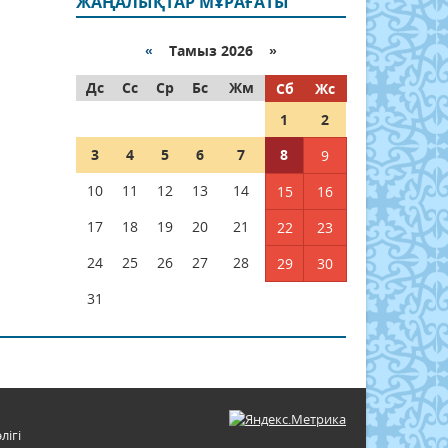
ЖАҢАЛЫҚТАР МҰРАҒАТЫ
«
Тамыз 2026 »
Дс
Сс
Ср
Бс
Жм
Сб
Жс
1
2
3
4
5
6
7
8
9
10
11
12
13
14
15
16
17
18
19
20
21
22
23
24
25
26
27
28
29
30
31
лігі