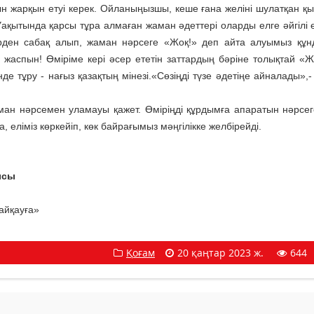
н жарқын етуі керек. Ойланыңызшы, кеше ғана желіні шулатқан қ
Уақытында қарсы тұра алмаған жаман әдеттері оларды елге әйгілі е
терден сабақ алып, жаман нәрсеге «Жоқ!» деп айта алуымыз құ
ы жаспын! Өміріме кері әсер ететін заттардың бәріне толықтай «Ж
де тұру - нағыз қазақтың мінезі.«Сөзіңді түзе әдетіңе айналады»,
ман нәрсемен уламауы қажет. Өміріңді құрдымға апаратын нәрсег
а, еліміз көркейіп, көк байрағымыз мәңгілікке желбірейді.
ысы
айқауға»
Қоғам
20 қаңтар 2023 ж.
644