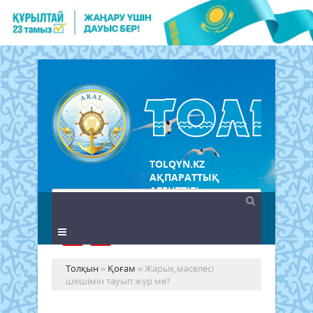
TOLQYN.KZ
АҚПАРАТТЫҚ
АГЕНТТІГІ
Толқын
»
Қоғам
» Жарық мәселесі
шешімін тауып жүр ме?