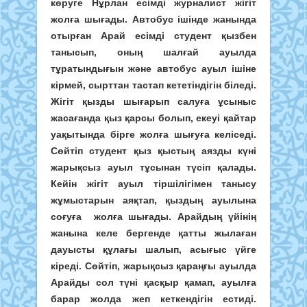
көруге Нұрлан есімді журналист жігіт
жолға шығады. Автобус ішінде жанында
отырған Арай есімді студент қызбен
танысып, оның шалғай ауылда
тұратындығын және автобус ауыл ішіне
кірмей, сырттан тастап кететіндігін біледі.
Жігіт қызды шығарып салуға ұсыныс
жасағанда қыз қарсы болып, екеуі қайтар
уақытында бірге жолға шығуға келіседі.
Сөйтіп студент қыз қыстың аязды күні
жарықсыз ауыл тұсынан түсіп қалады.
Кейін жігіт ауыл тіршілігімен танысу
жұмыстарын аяқтап, қыздың ауылына
соғуға жолға шығады. Арайдың үйінің
жанына келе бергенде қатты жылаған
дауысты құлағы шалып, асығыс үйге
кіреді. Сөйтіп, жарықсыз қараңғы ауылда
Арайды сол түні қасқыр қамап, ауылға
барар жолда жеп кеткендігін естиді.