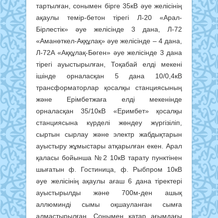
тартылған, сонымен бірге 35кВ әуе желісінің
ақаулы темір-бетон тірегі Л-20 «Арал-
Бірлестік» әуе желісінде 3 дана, Л-72
«Аманөткел-Аққұлақ» әуе желісінде – 4 дана,
Л-72А «Аққұлақ-Бөген» әуе желісінде 3 дана
тірегі ауыстырылған, Тоқабай елді мекені
ішінде орналасқан 5 дана 10/0,4кВ
трансформаторлар қосалқы станциясының
және Ерімбетжаға елді мекенінде
орналасқан 35/10кВ «Еримбет» қосалқы
станциясына күрделі жөндеу жүргізіліп,
сыртын сырлау және электр жабдықтарын
ауыстыру жұмыстары атқарылған екен. Арал
қаласы бойынша №2 10кВ тарату пунктінен
шығатын ф. Гостиница, ф. Рыбпром 10кВ
әуе желісінің ақаулы ағаш 6 дана тіректері
ауыстырылды және 700м-ден ашық
аллюминді сымы оқшауланған сымға
алмастырылған. Сонымен қатар ағымдағы