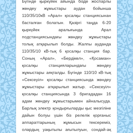
Бүгінде қыркүйек айында бізде жоспарлы
жөндеу жұмыстары аудан бойынша
110/35/10кВ «Арал» қосалқы станциясынан
басталған болатын. Қазіргі таңда 6-20
қыркүйек аралығында Арал
подстанциясындағы жөндеу жұмыстары
толық атқарылып болды. Жалпы ауданда
110/35/10 кВ-тық 6 қосалқы станция бар.
Соның «Арал», «Бердікөл», «Қосаман»
қосалқы станцияларындағы жөндеу
жұмыстары аяқталды. Бүгінде 110/10 кВ-тық
«Сексеуіл» қосалқы станциясында жөндеу
жұмыстары атқарылып жатыр. «Сексеуіл»
қосалқы станциясында 3 бригададан 16
адам жөндеу жұмыстарымен айналысуда.
Барлық электр қондырғыларды қыс мезгіліне
дайын болуы үшін біз релелік қорғаныс
аппараттарының жұмысын тексереміз,
олардың уақытылы ағытылуын, сондай-ақ