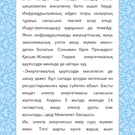
шешілмеген мәселенің бетін ашып берді.
Инфрақұрылымның әбден тозуы халықтың
тұрмыс сапасына тікелей әсер етеді.
Индустрияландыру қарқынын да тежейді.
Яғни, инфрақұрылымды жаңғыртпасақ, жаңа
экономикалық үлгіге көшу мүмкін емес»
деген болатын. Сонымен бірге Президент
Қасым-Жомарт Тоқаев энергетикалық
қауіпсіздік жөнінде де айтқан еді.
–Энергетикалық қауіпсіздік мәселесін де
шешу қажет. Бұл салада қолдан келгенше өз
ресурстарымызға арқа сүйеген абзал. Басты
міндет электр энергетикасы саласына
жүктеледі. Алдағы 5 жылда кемінде 14
гигаваттық жаңа электр қуаты іске
қосылады,–деді Мемлекет басшысы.
Иә, электр энергиясыз өмір сүру мүмкін
емес. Тіпті жарты күнге жарық өшіп