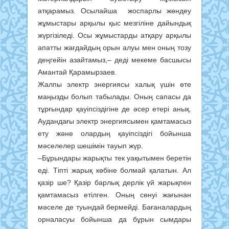
атқарамыз. Осылайша жоспарлы жөндеу
жұмыстары арқылы қыс мезгіліне дайындық
жүргізіледі. Осы жұмыстарды атқару арқылы
апатты жағдайдың орын алуы мен оның тозу
деңгейін азайтамыз,– деді мекеме басшысы
Амантай Қарамырзаев.
Жалпы электр энергиясы халық үшін өте
маңызды болып табылады. Оның сапасы да
тұрғындар қауіпсіздігіне де әсер етері анық.
Аудандағы электр энергиясымен қамтамасыз
ету және олардың қауіпсіздігі бойынша
мәселелер шешімін тауып жүр.
–Бұрындары жарықты тек уақытымен беретін
еді. Тіпті жарық көбіне болмай қалатын. Ал
қазір ше? Қазір барлық дерлік үй жарықпен
қамтамасыз етілген. Оның сөнуі жағынан
мәселе де туындай бермейді. Бағаналардың
орналасуы бойынша да бұрын сымдары