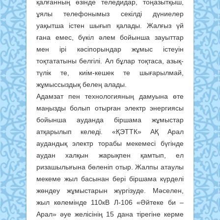
қалғанның өзінде теледидар, тоңазытқыш,
ұялы телефонымыз секілді дүниелер
уақытша істен шығып қалады. Жалғыз үй
ғана емес, бүкіл әлем бойынша зауыттар
мен ірі кәсіпорындар жұмыс істеуін
тоқтататыны белгілі. Ал бұлар тоқтаса, азық-
түлік те, киім-кешек те шығарылмай,
жұмыссыздық белең алады.
Адамзат пен технологияның дамуына өте
маңызды болып отырған электр энергиясы
бойынша ауданда біршама жұмыстар
атқарылып келеді. «ҚЭТТК» АҚ Арал
аудандық электр торабы мекемесі бүгінде
аудан халқын жарықпен қамтып, ел
ризашылығына бөленіп отыр. Жалпы атаулы
мекеме жыл басынан бері біршама күрделі
жөндеу жұмыстарын жүргізуде. Мәселен,
жыл көлемінде 110кВ Л-106 «Әйтеке би –
Арал» әуе желісінің 15 дана тірегіне керме