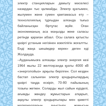
электр станцияларын дамыту мәселесі
назардан тыс қалмайды. Электр қуатымен,
жылумен және сумен қамтамасыз ету –
технологиялық тұрғыдан алғанда тығыз
байланысқан біртұтас жүйе. Оған
экономиканың аса маңызды жеке саласы
ретінде қараған абзал. Осы салаға қатысты
қазіргі ұстаным негізінен өзектілігін жоғалтты.
Енді жаңа шешімдер керек» деген еді
Жолдауда.
–Ауданымызға алғашқы электр энергия көзі
1964 жылы 22 желтоқсанда қуаты 4000 кВ
«энергопойыз» арқылы берілген. Сол кезден
бастап салынған электр қондырғылардың
қазіргі таңда ескіріп, 70-80 пайызының
тозығы жеткен. Соларды жыл сайын күрделі,
ағымды жөндеу жұмыстарын атқарып,
ақаулы электр қондырғылары мен қажетті
материалдарын ауыстыру жұмысын