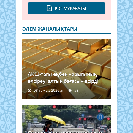
PDF МҰРАҒАТЫ
ӘЛЕМ ЖАҢАЛЫҚТАРЫ
АҚШ-тағы еңбек нарығының
әлсіреуі алтын бағасын өсірді
08 тамыз 2026 ж.
58
Сеулде ауа температурасы жеті