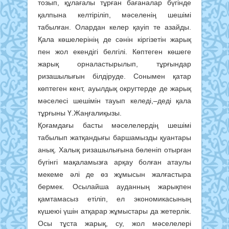
тозып, құлағалы тұрған бағаналар бүгінде
қалпына келтіріліп, мәселенің шешімі
табылған. Олардан келер қауіп те азайды.
Қала көшелерінің де сәнін кіргізетін жарық
пен жол екендігі белгілі. Көптеген көшеге
жарық орналастырылып, тұрғындар
ризашылығын білдіруде. Сонымен қатар
көптеген кент, ауылдық округтерде де жарық
мәселесі шешімін тауып келеді,–деді қала
тұрғыны Ү.Жаңғалиқызы.
Қоғамдағы басты мәселелердің шешімі
табылып жатқандығы баршамызды қуантары
анық. Халық ризашылығына бөленіп отырған
бүгінгі мақаламызға арқау болған атаулы
мекеме әлі де өз жұмысын жалғастыра
бермек. Осылайша ауданның жарықпен
қамтамасыз етіліп, ел экономикасының
күшеюі үшін атқарар жұмыстары да жетерлік.
Осы тұста жарық, су, жол мәселелері