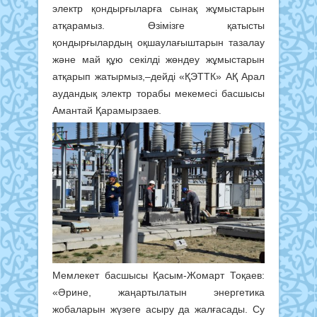
электр қондырғыларға сынақ жұмыстарын
атқарамыз. Өзімізге қатысты
қондырғылардың оқшаулағыштарын тазалау
және май құю секілді жөндеу жұмыстарын
атқарып жатырмыз,–дейді «ҚЭТТК» АҚ Арал
аудандық электр торабы мекемесі басшысы
Амантай Қарамырзаев.
Мемлекет басшысы Қасым-Жомарт Тоқаев:
«Әрине, жаңартылатын энергетика
жобаларын жүзеге асыру да жалғасады. Су