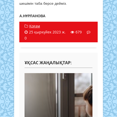
шешімін таба берсе дейміз.
А.НҰРЛАНОВА
Қоғам
25 қыркүйек 2023 ж.
679
0
ҰҚСАС ЖАҢАЛЫҚТАР: