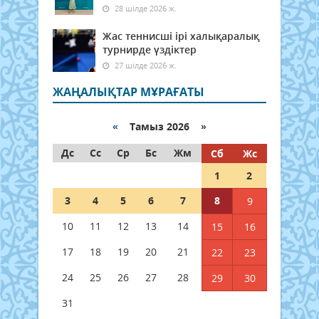
28 шілде 2026 ж.
Жас теннисші ірі халықаралық
турнирде үздіктер
27 шілде 2026 ж.
ЖАҢАЛЫҚТАР МҰРАҒАТЫ
«
Тамыз 2026 »
Дс
Сс
Ср
Бс
Жм
Сб
Жс
1
2
3
4
5
6
7
8
9
10
11
12
13
14
15
16
17
18
19
20
21
22
23
24
25
26
27
28
29
30
31