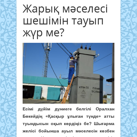
Жарық мәселесі
шешімін тауып
жүр ме?
Есімі дүйім дүниеге белгілі Оралхан
Бөкейдің «Қасқыр ұлыған түнде» атты
туындысын оқып көрдіңіз бе? Шығарма
желісі бойынша ауыл мәселесін көзбен