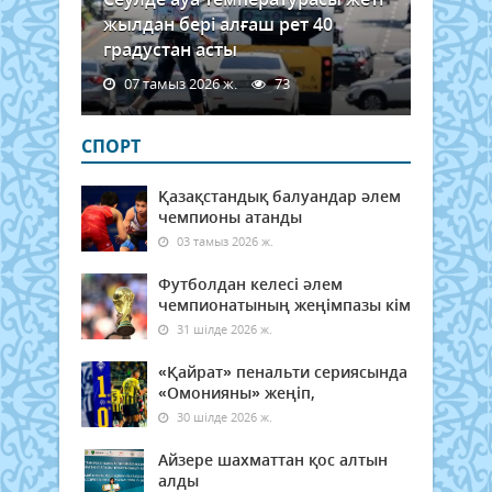
жылдан бері алғаш рет 40
градустан асты
07 тамыз 2026 ж.
73
СПОРТ
Қазақстандық балуандар әлем
чемпионы атанды
03 тамыз 2026 ж.
Футболдан келесі әлем
чемпионатының жеңімпазы кім
31 шілде 2026 ж.
«Қайрат» пенальти сериясында
«Омонияны» жеңіп,
30 шілде 2026 ж.
Айзере шахматтан қос алтын
алды