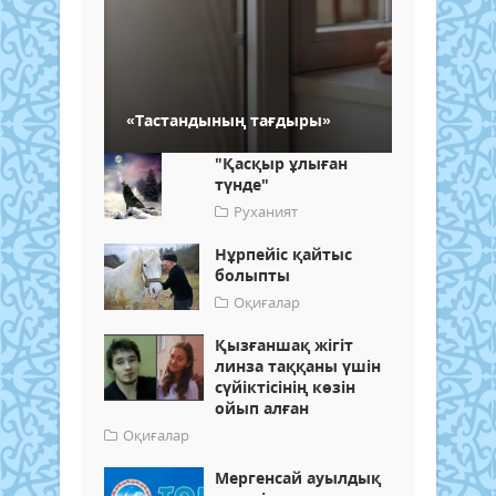
«Тастандының тағдыры»
"Қасқыр ұлыған
түнде"
Руханият
Нұрпейіс қайтыс
болыпты
Оқиғалар
Қызғаншақ жігіт
линза таққаны үшін
сүйіктісінің көзін
ойып алған
Оқиғалар
Мергенсай ауылдық