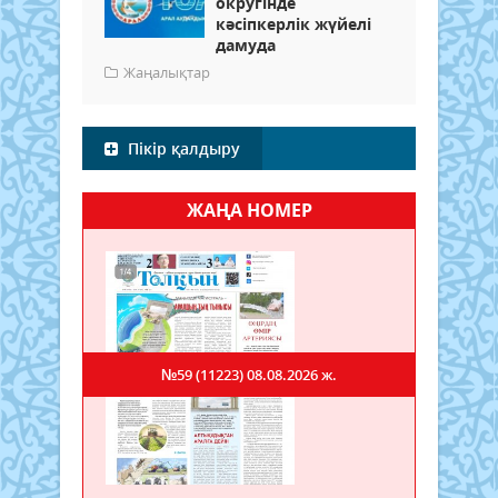
округінде
кәсіпкерлік жүйелі
дамуда
Жаңалықтар
Пікір қалдыру
ЖАҢА НОМЕР
№59 (11223)
08.08.2026 ж.