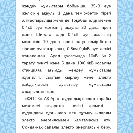
жөндеу жұмыстары бойынша, 35кВ әуе
желісінің ақаулы 1 дана темір-бетон тірегі
алмастырылды және де Тоқабай елді мекені
0,4кВ әуе желісінің ақаулы 20 дана тірегі
және Шижаға елді 0,4кВ әуе желісінің
мекенінің 10 дана тірегі жаңа темір-бетон
тірекке ауыстырылды, 0,8км 0,4кВ әуе желісі
жаңаланған. Арал қаласында 10кВ №2
тарату пункті және 5 дана 10/0,4кВ қосалқы
станцияға ағымды жөндеу жұмыстары
жүргізіліп, сыртын сырлау және электр
жабдықтарын ауыстыру жұмыстары
атқарылған екен.
–«ҚЭТТК» АҚ Арал аудандық электр торабы
мекемесі атқаратын негізгі қызметі –
аудандағы тұрғындар мен тұтынушыларды
электр энергиясымен қамтамасыз ету.
Сондай-ақ сапалы электр энергиясын беру.