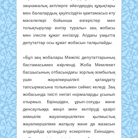
заңнамалық актілерге әйелдердің құқықтары
мен балалардың қауіпсіздігін қамтамасыз ету
мәселелері бойынша өзгерістер мен
толықтырулар енгізу туралы» заң жобасы
мен ілеспе құжат енгізілді. Алдағы уақытта
депутаттар осы құжат жобасын талқылайды.
«Бұл заң жобалары Мәжіліс депутаттарының
бастамасымен әзірленді. Жоба Мемлекет
басшысының отбасындағы зорлық-зомбылық
үшін жауапкершілікті қатаңдату
тапсырмасына толығымен сәйкес келеді. Заң
жобасында тиісті негізгі нормаларды ұсынып
отырмыз. Біріншіден, ұрып-соғуды және
денсаулыққа жеңіл зиян келтіруді қазіргі
әкімшілік жауапкершіліктен қылмыстық
жауапкершілікке жатқызу және де жазасын
әлдеқайда қатаңдату ескерілген. Екіншіден,