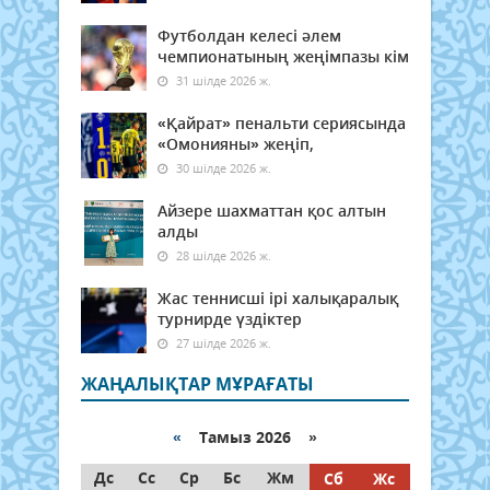
Футболдан келесі әлем
чемпионатының жеңімпазы кім
31 шілде 2026 ж.
«Қайрат» пенальти сериясында
«Омонияны» жеңіп,
30 шілде 2026 ж.
Айзере шахматтан қос алтын
алды
28 шілде 2026 ж.
Жас теннисші ірі халықаралық
турнирде үздіктер
27 шілде 2026 ж.
ЖАҢАЛЫҚТАР МҰРАҒАТЫ
«
Тамыз 2026 »
Дс
Сс
Ср
Бс
Жм
Сб
Жс