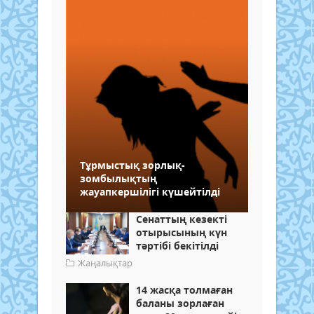
Тұрмыстық зорлық-
зомбылықтың
жауапкершілігі күшейтілді
Сенаттың кезекті
отырысының күн
тәртібі бекітілді
Жаңалықтар
14 жасқа толмаған
баланы зорлаған