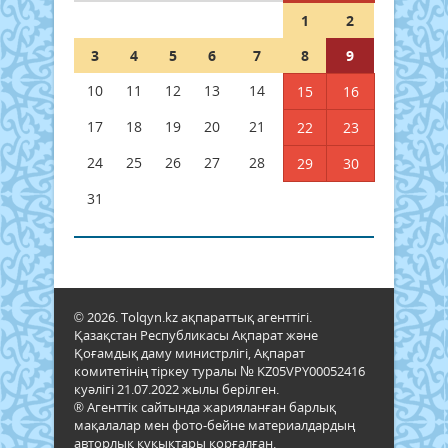
1
2
3
4
5
6
7
8
9
10
11
12
13
14
15
16
17
18
19
20
21
22
23
24
25
26
27
28
29
30
31
© 2026. Tolqyn.kz ақпараттық агенттігі.
Қазақстан Республикасы Ақпарат және
Қоғамдық даму министрлігі, Ақпарат
комитетінің тіркеу туралы № KZ05VPY00052416
куәлігі 21.07.2022 жылы берілген.
® Агенттік сайтында жарияланған барлық
мақалалар мен фото-бейне материалдардың
авторлық құқықтары қорғалған.