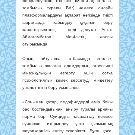
жәбірленушінің өтінішін күтпей-ақ зорлық-
зомбылық туралы БАҚ немесе онлайн
платформалардағы ақпарат негізінде тиісті
шараларды қабылдау құқығын беру
қарастырылған», - деді депутат Асхат
Аймағамбетов Мәжілістің жалпы
отырысында.
Оның айтуынша, отбасында зорлық-
зомбылық жасаған адамдардың агрессивті
мінез-құлықын өзгерту үшін сотқа
психологиялық көмек көрсетуді міндеттеу
уәкілеттілігін беру ұсынылды.
«Сонымен қатар, педофилдерді өмір бойы
бас бостандығынан айыру туралы арнайы
норма бар. Суицидты насихаттау немесе
суицидке итермелеу үшін қылмыстық
жауапкершілік енгізу ескерілген. Бұған қоса,