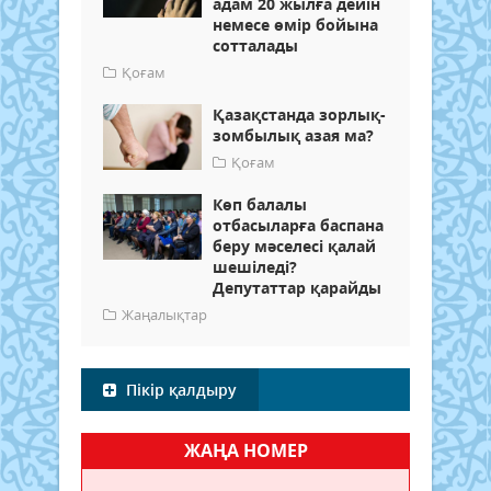
адам 20 жылға дейін
немесе өмір бойына
сотталады
Қоғам
Қазақстанда зорлық-
зомбылық азая ма?
Қоғам
Көп балалы
отбасыларға баспана
беру мәселесі қалай
шешіледі?
Депутаттар қарайды
Жаңалықтар
Пікір қалдыру
ЖАҢА НОМЕР