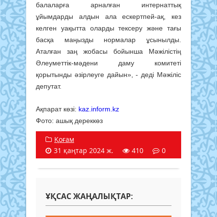
балаларға арналған интернаттық
ұйымдарды алдын ала ескертпей-ақ, кез
келген уақытта оларды тексеру және тағы
басқа маңызды нормалар ұсынылды.
Аталған заң жобасы бойынша Мәжілістің
Әлеуметтік-мәдени даму комитеті
қорытынды әзірлеуге дайын», - деді Мәжіліс
депутат.
Ақпарат көзі:
kaz.inform.kz
Фото: ашық дереккөз
Қоғам
31 қаңтар 2024 ж.
410
0
ҰҚСАС ЖАҢАЛЫҚТАР: