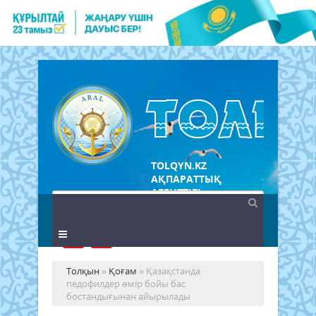
TOLQYN.KZ
АҚПАРАТТЫҚ
АГЕНТТІГІ
Толқын
»
Қоғам
» Қазақстанда
педофилдер өмір бойы бас
бостандығынан айырылады