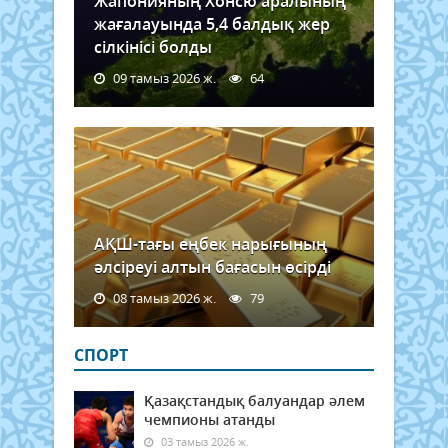
Жапонияның Хонсю аралының
жағалауында 5,4 балдық жер
сілкінісі болды
09 тамыз 2026 ж.
64
АҚШ-тағы еңбек нарығының
әлсіреуі алтын бағасын өсірді
08 тамыз 2026 ж.
79
СПОРТ
Қазақстандық балуандар әлем
чемпионы атанды
03 тамыз 2026 ж.