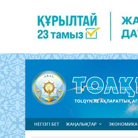
TOLQYN.KZ АҚПАРАТТЫҚ АГ
НЕГІЗГІ БЕТ
ЖАҢАЛЫҚТАР
ЭКОНОМИКА