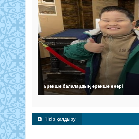
Ерекше балалардың ерекше өнері
Пікір қалдыру