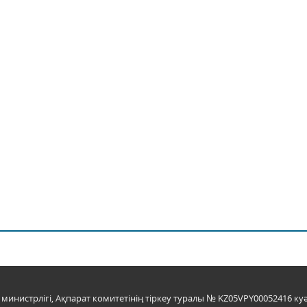
инистрлігі, Ақпарат комитетінің тіркеу туралы № KZ05VPY00052416 куә