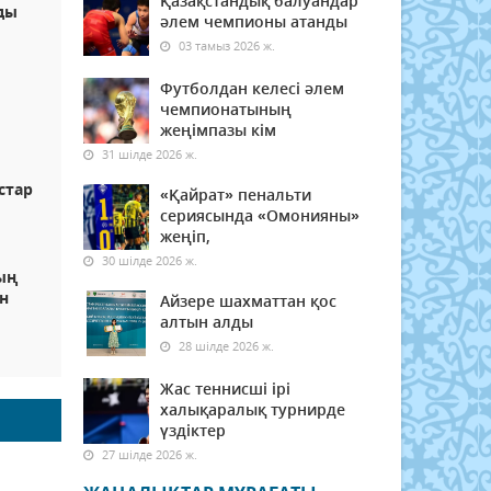
Қазақстандық балуандар
ды
әлем чемпионы атанды
03 тамыз 2026 ж.
Футболдан келесі әлем
чемпионатының
жеңімпазы кім
31 шілде 2026 ж.
стар
«Қайрат» пенальти
сериясында «Омонияны»
жеңіп,
30 шілде 2026 ж.
ың
ен
Айзере шахматтан қос
алтын алды
28 шілде 2026 ж.
Жас теннисші ірі
халықаралық турнирде
үздіктер
27 шілде 2026 ж.