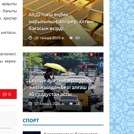
 арқылы
» бағыты
АҚШ-тағы еңбек
, қаңтар
нарығының әлсіреуі алтын
бағасын өсірді
 ынтасы,
08 тамыз 2026 ж.
69
кілікті.
ы керек.
.
Сеулде ауа температурасы
жеті жылдан бері алғаш рет
40 градустан асты
0
07 тамыз 2026 ж.
78
СПОРТ