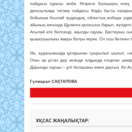
пайдасы туралы жоба. Әсіресе балшықты илеу 
денсаулыққа тигізер пайдасы біздің басты наза
бойынша Асылай аудандық, облыстық жобада үздік
айының аяғында Щучинск қаласына барып, жүлделі 
Асылай өте белсенді, ақылды оқушы. Бастауыш сын
қызығушылығы жақсы болуы керек. Ол осы бетінен та
Иә, ауданымызда қатарынан суырылып шығып, «жү
Оған әр ұстаз дер кезінде алдында отырған шәкі
Дарынды оқушы – ұлт болашағы екені даусыз. Ал Асы
Гүлмарал САҚТАПОВА
ҰҚСАС ЖАҢАЛЫҚТАР: