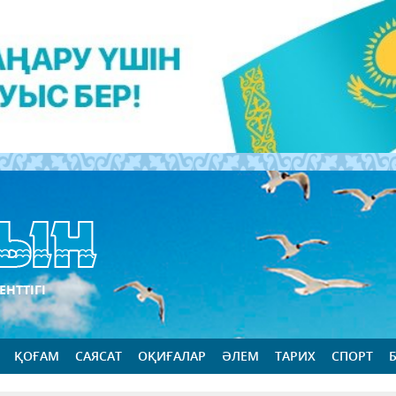
ЕНТТІГІ
ҚОҒАМ
САЯСАТ
ОҚИҒАЛАР
ӘЛЕМ
ТАРИХ
СПОРТ