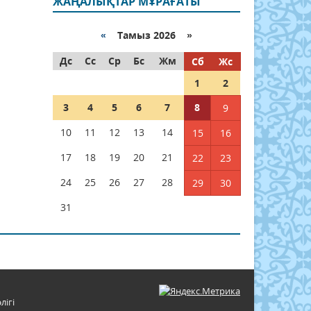
ЖАҢАЛЫҚТАР МҰРАҒАТЫ
«
Тамыз 2026 »
Дс
Сс
Ср
Бс
Жм
Сб
Жс
1
2
3
4
5
6
7
8
9
10
11
12
13
14
15
16
17
18
19
20
21
22
23
24
25
26
27
28
29
30
31
лігі