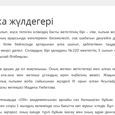
а жүлдегері
лып, еңсе тіктеген еліміздің басты жетістігінің бірі – ілім, ғылым 
оның арқасында өзгелермен бәсекелесіп, оза шабатын деңгейге де
і білім бәйгесінде қатарынан алға шығып, қабілетімен таңд
 жеңісі дәлел. Солардың бірі қаладағы №220 мектептің 3 сынып
ылай Әлібиқызы.
ла қашан да ел мақтанышы. Оның жеткен жетістіктері мен алған 
, ата-ана мен жетекші ұстаздың ерен еңбегінің жемісі. Жақы
алық ғылыми жоба сайысынан жүлделі ІІІ орын алған Асылай
уралы жетекшісі Мадина Үмбетова:
лғашқыда «GN» академиясынан арнайы саз балшықтан бұйым 
н соңғы 1 жылдың көлемінде осы бағытта көп жұмыс істедік. Бұл
 ақпарат, оның ішінде түрлі бұйым жасау мен оның адам денс