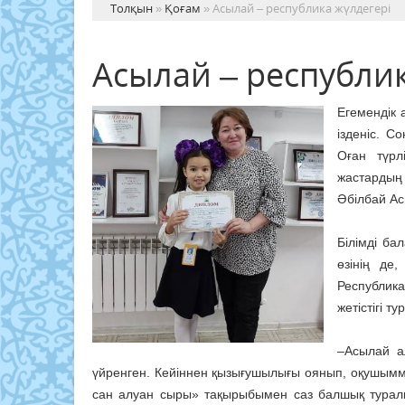
Толқын
»
Қоғам
» Асылай – республика жүлдегері
Асылай – республик
Егемендік а
ізденіс. С
Оған түрл
жастардың
Әбілбай Ас
Білімді ба
өзінің де
Республик
жетістігі т
–Асылай а
үйренген. Кейіннен қызығушылығы оянып, оқушымме
сан алуан сыры» тақырыбымен саз балшық туралы