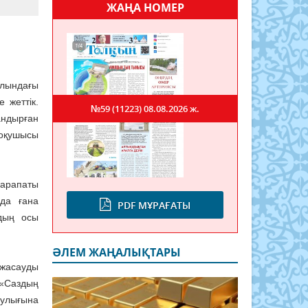
ЖАҢА НОМЕР
жолындағы
 жеттік.
№59 (11223)
08.08.2026 ж.
андырған
 оқушысы
марапаты
нда ғана
PDF МҰРАҒАТЫ
дың осы
ӘЛЕМ ЖАҢАЛЫҚТАРЫ
жасауды
 «Саздың
аулығына