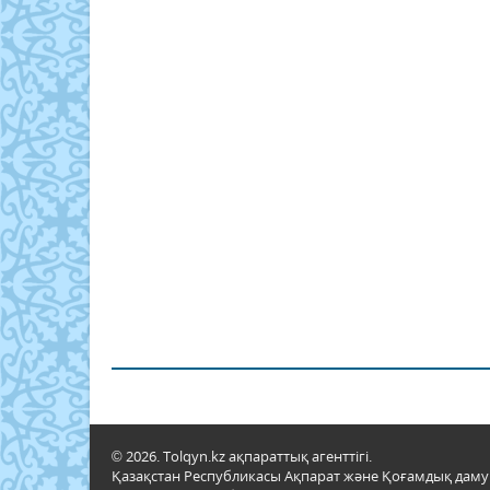
© 2026. Tolqyn.kz ақпараттық агенттігі.
Қазақстан Республикасы Ақпарат және Қоғамдық даму м