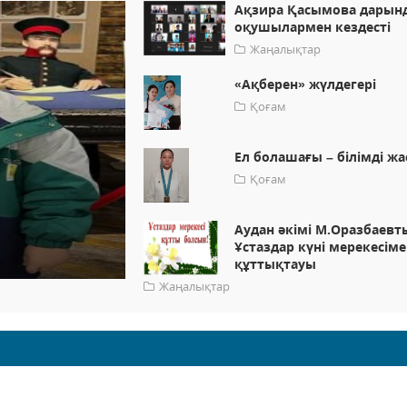
Ақзира Қасымова дарын
оқушылармен кездесті
Жаңалықтар
«Ақберен» жүлдегері
Қоғам
Ел болашағы – білімді жа
Қоғам
Аудан әкімі М.Оразбаевт
Ұстаздар күні мерекесім
құттықтауы
Жаңалықтар