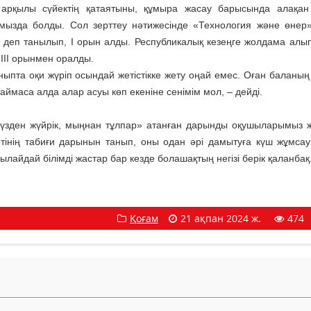
арқылы сүйектің қатаятыны, құмыра жасау барысында алақан
рымызда болды. Сол зерттеу нәтижесінде «Технология және өнер
 деп танылып, І орын алды. Республикалық кезеңге жолдама алып
ІІІ орынмен оралды.
ыпта оқи жүріп осындай жетістікке жету оңай емес. Оған баланың
ймаса алда алар асуы көп екеніне сенімім мол, – дейді.
зден жүйрік, мыңнан тұлпар» атанған дарынды оқушыларымыз жет
ртінің табиғи дарынын танып, оны одан әрі дамытуға күш жұмсау
лайдай білімді жастар бар кезде болашақтың негізі берік қаланбақ
Қоғам
21 ақпан 2024 ж.
474