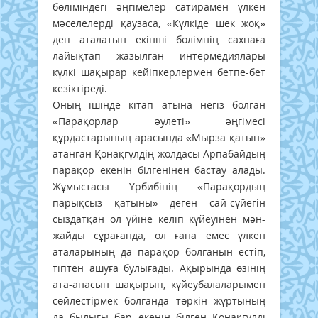
бөліміндегі әңгімелер сатирамен үлкен
мәселелерді қаузаса, «Күлкіде шек жоқ»
деп аталатын екінші бөлімнің сахнаға
лайықтап жазылған интермедиялары
күлкі шақырар кейіпкерлермен бетпе-бет
кезіктіреді.
Оның ішінде кітап атына негіз болған
«Парақорлар әулеті» әңгімесі
құрдастарының арасында «Мырза қатын»
атанған Қонақгүлдің жолдасы Арпабайдың
парақор екенін білгенінен бастау алады.
Жұмыстасы Үрбибінің «Парақордың
парықсыз қатыны» деген сай-сүйегін
сыздатқан ол үйіне келіп күйеуінен мән-
жайды сұрағанда, ол ғана емес үлкен
аталарының да парақор болғанын естіп,
тіптен ашуға булығады. Ақырында өзінің
ата-анасын шақырып, күйеубалаларымен
сөйлестірмек болғанда төркін жұртының
да былығы бар екенін білген Қонақгүлді