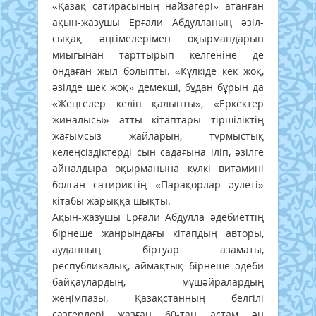
«Қазақ сатирасының найзагері» атанған
ақын-жазушы Ерғали Абдулланың әзіл-
сықақ әңгімелерімен оқырмандарын
миығынан тарттырып келгеніне де
ондаған жыл болыпты. «Күлкіде кек жоқ,
әзілде шек жоқ» демекші, бұдан бұрын да
«Жеңгелер келіп қалыпты», «Еркектер
жиналысы» атты кітаптары тіршіліктің
жағымсыз жайларын, тұрмыстық
келеңсіздіктерді сын садағына іліп, әзілге
айналдыра оқырманына күлкі витамині
болған сатириктің «Парақорлар әулеті»
кітабы жарыққа шықты.
Ақын-жазушы Ерғали Абдулла әдебиеттің
бірнеше жанрындағы кітапдың авторы,
ауданның біртуар азаматы,
республикалық, аймақтық бірнеше әдеби
байқаулардың, мүшәйралардың
жеңімпазы, Қазақстанның белгілі
сазгерлері жазған 60-тан астам ән