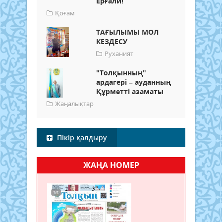
Ерғали!
Қоғам
ТАҒЫЛЫМЫ МОЛ
КЕЗДЕСУ
Руханият
"Толқынның"
ардагері – ауданның
Құрметті азаматы
Жаңалықтар
Пікір қалдыру
ЖАҢА НОМЕР