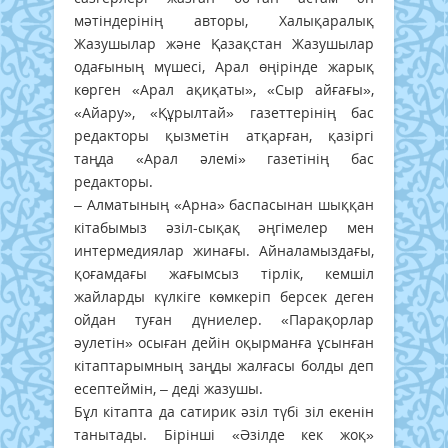
мәтіндерінің авторы, Халықаралық
Жазушылар және Қазақстан Жазушылар
одағының мүшесі, Арал өңірінде жарық
көрген «Арал ақиқаты», «Сыр айғағы»,
«Айару», «Құрылтай» газеттерінің бас
редакторы қызметін атқарған, қазіргі
таңда «Арал әлемі» газетінің бас
редакторы.
– Алматының «Арна» баспасынан шыққан
кітабымыз әзіл-сықақ әңгімелер мен
интермедиялар жинағы. Айналамыздағы,
қоғамдағы жағымсыз тірлік, кемшіл
жайларды күлкіге көмкеріп берсек деген
ойдан туған дүниелер. «Парақорлар
әулетін» осыған дейін оқырманға ұсынған
кітаптарымның заңды жалғасы болды деп
есептеймін, – деді жазушы.
Бұл кітапта да сатирик әзіл түбі зіл екенін
танытады. Бірінші «Әзілде кек жоқ»