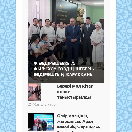
Ж.ӘБДІРӘШЕВКЕ 75
ЖЫЛ:СҰЛУ СӨЗДІҢ ШЕБЕРІ -
ӘБДІРӘШТЫҢ ЖАРАСҚАНЫ
Берері мол кітап
көпке
таныстырылды
Жаңалықтар
Өмір өлеңінің
жыршысы, Арал
әлемінің жаршысы-