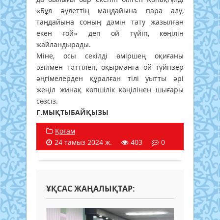
«Бұл әулеттің маңдайына пара алу,
таңдайына соның дәмін тату жазылған
екен ғой» деп ой түйіп, көңілін
жайландырады.
Міне, осы секілді өміршең оқиғаны
әзілмен тәттілеп, оқырманға ой түйгізер
әңгімелерден құралған тілі уытты әрі
жеңіл жинақ көпшілік көңілінен шығары
сөзсіз.
Г.МЫҚТЫБАЙҚЫЗЫ
Қоғам
24 тамыз 2024 ж.
403
0
ҰҚСАС ЖАҢАЛЫҚТАР: