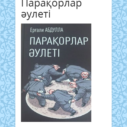
Парақорлар
әулеті