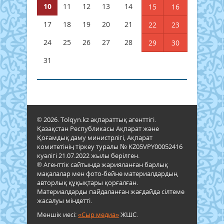
10
11
12
13
14
15
16
17
18
19
20
21
22
23
24
25
26
27
28
29
30
31
© 2026. Tolqyn.kz ақпараттық агенттігі.
Қазақстан Республикасы Ақпарат және
Қоғамдық даму министрлігі, Ақпарат
комитетінің тіркеу туралы № KZ05VPY00052416
куәлігі 21.07.2022 жылы берілген.
® Агенттік сайтында жарияланған барлық
мақалалар мен фото-бейне материалдардың
авторлық құқықтары қорғалған.
Материалдарды пайдаланған жағдайда сілтеме
жасалуы міндетті.
Меншік иесі:
«Сыр медиа»
ЖШС.