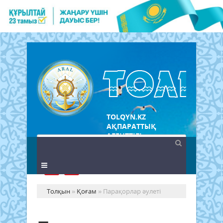
TOLQYN.KZ
АҚПАРАТТЫҚ
АГЕНТТІГІ
Толқын
»
Қоғам
» Парақорлар әулеті