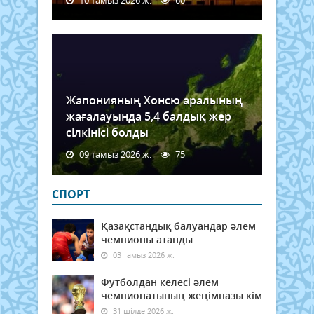
10 тамыз 2026 ж.
60
Жапонияның Хонсю аралының
жағалауында 5,4 балдық жер
сілкінісі болды
09 тамыз 2026 ж.
75
СПОРТ
Қазақстандық балуандар әлем
чемпионы атанды
03 тамыз 2026 ж.
Футболдан келесі әлем
чемпионатының жеңімпазы кім
31 шілде 2026 ж.