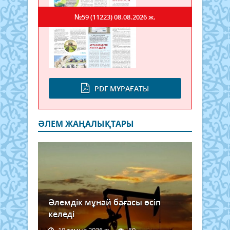
№59 (11223)
08.08.2026 ж.
PDF МҰРАҒАТЫ
ӘЛЕМ ЖАҢАЛЫҚТАРЫ
Әлемдік мұнай бағасы өсіп
келеді