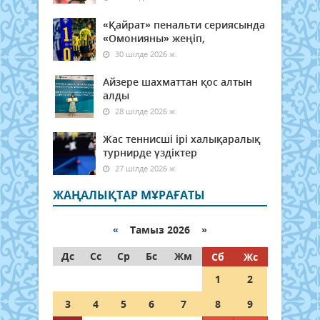
«Қайрат» пенальти сериясында
«Омонияны» жеңіп,
30 шілде 2026 ж.
Айзере шахматтан қос алтын
алды
28 шілде 2026 ж.
Жас теннисші ірі халықаралық
турнирде үздіктер
27 шілде 2026 ж.
ЖАҢАЛЫҚТАР МҰРАҒАТЫ
«
Тамыз 2026 »
Дс
Сс
Ср
Бс
Жм
Сб
Жс
1
2
3
4
5
6
7
8
9