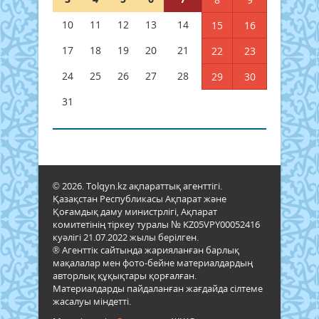
10
11
12
13
14
15
16
17
18
19
20
21
22
23
24
25
26
27
28
29
30
31
© 2026. Tolqyn.kz ақпараттық агенттігі.
Қазақстан Республикасы Ақпарат және
Қоғамдық даму министрлігі, Ақпарат
комитетінің тіркеу туралы № KZ05VPY00052416
куәлігі 21.07.2022 жылы берілген.
® Агенттік сайтында жарияланған барлық
мақалалар мен фото-бейне материалдардың
авторлық құқықтары қорғалған.
Материалдарды пайдаланған жағдайда сілтеме
жасалуы міндетті.