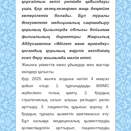
қорғайтын кепіл ретінде қабылдауы
үшін, Қор кезең-кезеңімен жаңа деңгейге
көтерілетін болады. Бұл туралы
Әлеуметтік медициналық сақтандыру
қорының Қызылорда облысы бойынша
филиалының директоры Жақсылық
Абдусаметов «Әділет және өркендеу»
қоғамдық қорының өңірлік өкілдігінің
есеп беру жиынында мәлім етті.
Жиынға үкіметтік емес ұйымдар мен жастар
өкілдері қатысты.
Қор 2025 жылға алдына негізгі 4 мақсат
қойып отыр: 1. тұрғындарды МӘМС
жүйесімен толық қамту, 2. Қордың
стратегиялық сатып алушы ретіндегі рөлін
арттыру, 3. пациенттің құқығын қорғау, 4.
Қордың тұрақты қызметін қамтамасыз ету.
Бұл халыққа медициналық қызметтердің
қолжетімділігін арттырып, пациенттердің