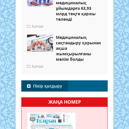
медициналық
ұйымдарға 63,93
млрд теңге қаржы
төленді
Қоғам
Медициналық
сақтандыру қорынан
ақша
жымқырылғаны
мәлім болды
Қоғам
Пікір қалдыру
ЖАҢА НОМЕР