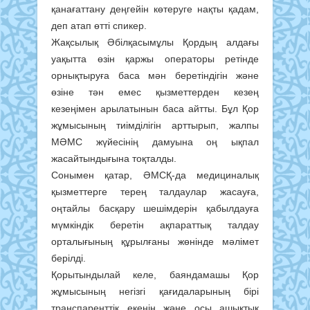
қанағаттану деңгейін көтеруге нақты қадам,
деп атап өтті спикер.
Жақсылық Әбілқасымұлы Қордың алдағы
уақытта өзін қаржы операторы ретінде
орнықтыруға баса мән беретіндігін және
өзіне тән емес қызметтерден кезең
кезеңімен арылатынын баса айтты. Бұл Қор
жұмысының тиімділігін арттырып, жалпы
МӘМС жүйесінің дамуына оң ықпал
жасайтындығына тоқталды.
Сонымен қатар, ӘМСҚ-да медициналық
қызметтерге терең талдаулар жасауға,
оңтайлы басқару шешімдерін қабылдауға
мүмкіндік беретін ақпараттық талдау
орталығының құрылғаны жөнінде мәлімет
берілді.
Қорытындылай келе, баяндамашы Қор
жұмысының негізгі қағидаларының бірі
транспаренттік екенін және осы ашықтық