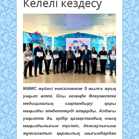
Келелі кездесу
МӘМС жүйесі енгізілгеніне 5 жылға жуық
уақыт өтті. Осы кезеңде Әлеуметтік
медициналық сақтандыру қоры
маңызды міндеттерді атқарды. Алдағы
уақытта да, әрбір қазақстандық оның
маңыздылығын түсініп, денсаулығына
жұмсалатын қаржылық шығындардан