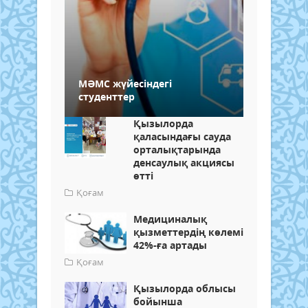
МӘМС жүйесіндегі
студенттер
Қызылорда
қаласындағы сауда
орталықтарында
денсаулық акциясы
өтті
Қоғам
Медициналық
қызметтердің көлемі
42%-ға артады
Қоғам
Қызылорда облысы
бойынша