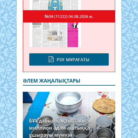
№58 (11222)
04.08.2026 ж.
PDF МҰРАҒАТЫ
ӘЛЕМ ЖАҢАЛЫҚТАРЫ
БҰҰ дабыл қақты: Тағы 50
миллион адам аштыққа
ұшырауы мүмкін