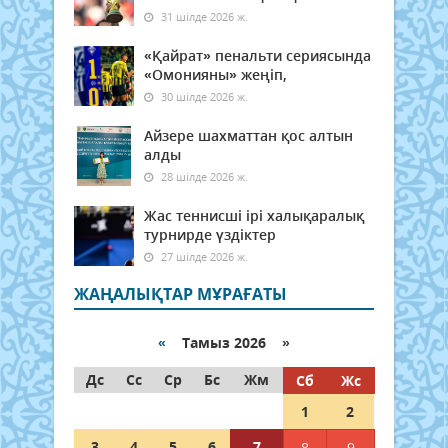
31 шілде 2026 ж.
«Қайрат» пенальти сериясында
«Омонияны» жеңіп,
30 шілде 2026 ж.
Айзере шахматтан қос алтын
алды
28 шілде 2026 ж.
Жас теннисші ірі халықаралық
турнирде үздіктер
27 шілде 2026 ж.
ЖАҢАЛЫҚТАР МҰРАҒАТЫ
«
Тамыз 2026 »
Дс
Сс
Ср
Бс
Жм
Сб
Жс
1
2
3
4
5
6
7
8
9