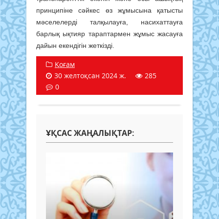
принципіне сәйкес өз жұмысына қатысты
мәселелерді талқылауға, насихаттауға
барлық ықтияр тараптармен жұмыс жасауға
дайын екендігін жеткізді.
Қоғам
30 желтоқсан 2024 ж.
285
0
ҰҚСАС ЖАҢАЛЫҚТАР: