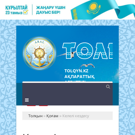
TOLQYN.KZ
АҚПАРАТТЫҚ
АГЕНТТІГІ
Толқын
»
Қоғам
» Келелі кездесу