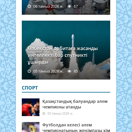
06 тамыз 2026 ж.
67
Өзбекстан орбитаға жасанды
интеллекті бар спутникті
ұшырды
05 тамыз 2026 ж.
85
СПОРТ
Қазақстандық балуандар әлем
чемпионы атанды
03 тамыз 2026 ж.
Футболдан келесі әлем
чемпионатының жеңімпазы кім