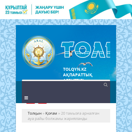
TOLQYN.KZ
АҚПАРАТТЫҚ
АГЕНТТІГІ
Толқын
»
Қоғам
» 20 тамызға арналған
ауа райы болжамы жарияланды