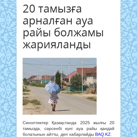
20 тамызға
арналған ауа
райы болжамы
жарияланды
Синоптиктер Қазақстанда 2025 жылғы 20
тамызда, сәрсенбі күні ауа райы қандай
болатынын айтты, деп хабарлайды
BAQ.KZ.