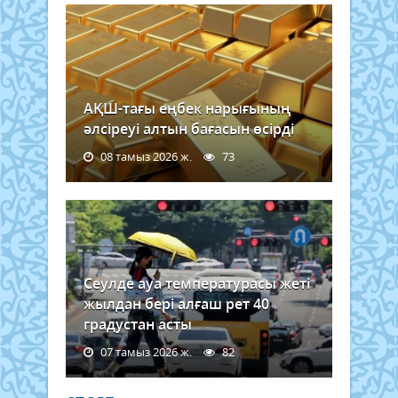
АҚШ-тағы еңбек нарығының
әлсіреуі алтын бағасын өсірді
08 тамыз 2026 ж.
73
Сеулде ауа температурасы жеті
жылдан бері алғаш рет 40
градустан асты
07 тамыз 2026 ж.
82