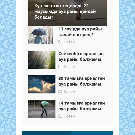
Күн мен түн теңеледі. 22
маусымда ауа райы қандай
болады?
13 сәуірде ауа райы
қалай өзгереді?
Қоғам
Сейсенбіге арналған
ауа райы болжамы
Қоғам
30 тамызға арналған
ауа райы болжамы
Қоғам
14 тамызға арналған
ауа райы болжамы
Қоғам