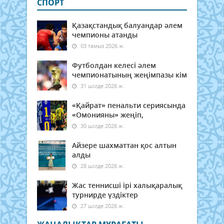
СПОРТ
Қазақстандық балуандар әлем
чемпионы атанды
03 тамыз 2026 ж.
Футболдан келесі әлем
чемпионатының жеңімпазы кім
31 шілде 2026 ж.
«Қайрат» пенальти сериясында
«Омонияны» жеңіп,
30 шілде 2026 ж.
Айзере шахматтан қос алтын
алды
28 шілде 2026 ж.
Жас теннисші ірі халықаралық
турнирде үздіктер
27 шілде 2026 ж.