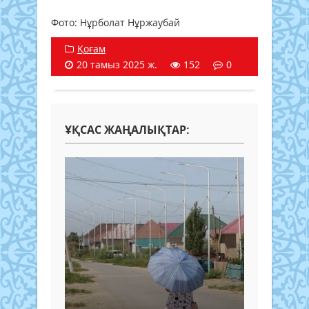
Фото: Нұрболат Нұржаубай
Қоғам
20 тамыз 2025 ж.
152
0
ҰҚСАС ЖАҢАЛЫҚТАР: