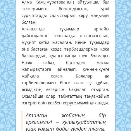
Алма Қажымұратованың айтуынша, бұл
эксперимент болғандықтан, түрлі
сұрыптарды салыстырып көру маңызды
болған.
Алғашында тұқымдар арнайы
дайындалған топыраққа отырғызылып,
мұқият күтім жасалған. Кейін тұқымдар
өне бастаған кезде, тәрбиешілермен қоса
балалардың қуанышында шек болмады.
Нәзік сабақ біртіндеп жасыл
жапырақтарға айналып, күннен-күнге
жайқала өскен. Балалар да
тәрбиешілермен бірге оған су құйып,
өсімдіктің өзгерісін бақылап отырған.
Осылайша олар табиғаттың таңғажайып
өзгерістерін көзбен көруге мүмкіндік алды.
Аталған жобаның бір
ерекшелігі – қырыққабаттың
ұзақ уақыт бойы гүлдеп тұруы.