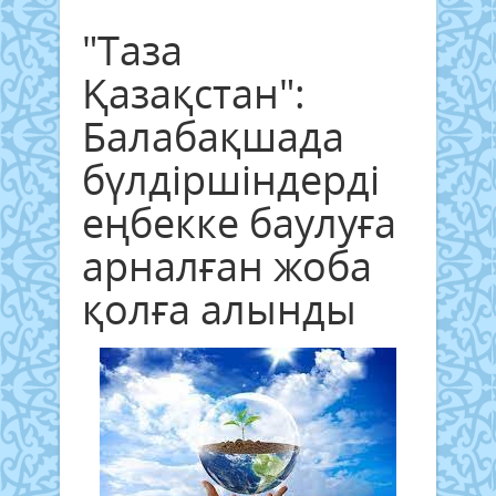
"Таза
Қазақстан":
Балабақшада
бүлдіршіндерді
еңбекке баулуға
арналған жоба
қолға алынды