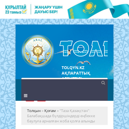
TOLQYN.KZ
АҚПАРАТТЫҚ
АГЕНТТІГІ
Толқын
»
Қоғам
» "Таза Қазақстан":
Балабақшада бүлдіршіндерді еңбекке
баулуға арналған жоба қолға алынды