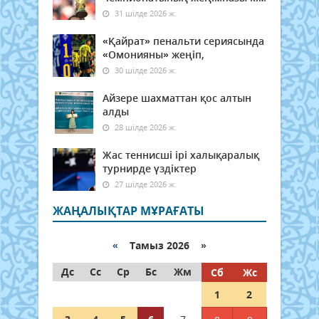
31 шілде 2026 ж.
«Қайрат» пенальти сериясында
«Омонияны» жеңіп,
30 шілде 2026 ж.
Айзере шахматтан қос алтын
алды
28 шілде 2026 ж.
Жас теннисші ірі халықаралық
турнирде үздіктер
27 шілде 2026 ж.
ЖАҢАЛЫҚТАР МҰРАҒАТЫ
«
Тамыз 2026 »
Дс
Сс
Ср
Бс
Жм
Сб
Жс
1
2