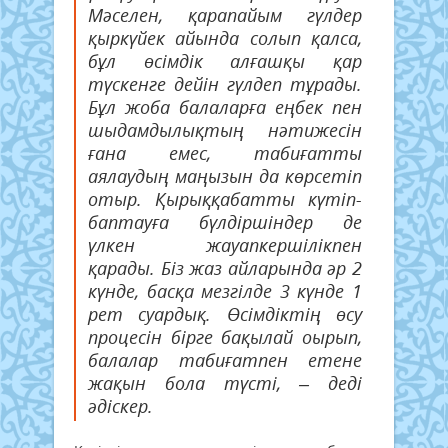
Мәселен, қарапайым гүлдер
қыркүйек айында солып қалса,
бұл өсімдік алғашқы қар
түскенге дейін гүлдеп тұрады.
Бұл жоба балаларға еңбек пен
шыдамдылықтың нәтижесін
ғана емес, табиғатты
аялаудың маңызын да көрсетіп
отыр. Қырыққабатты күтіп-
баптауға бүлдіршіндер де
үлкен жауапкершілікпен
қарады. Біз жаз айларында әр 2
күнде, басқа мезгілде 3 күнде 1
рет суардық. Өсімдіктің өсу
процесін бірге бақылай оырып,
балалар табиғатпен етене
жақын бола түсті, – деді
әдіскер.