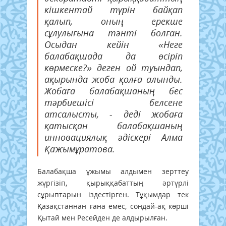
кішкентай түрін байқап
қалып, оның ерекше
сұлулығына тәнті болған.
Осыдан кейін «Неге
балабақшада да өсіріп
көрмеске?» деген ой туындап,
ақырында жоба қолға алынды.
Жобаға балабақшаның бес
тәрбиешісі белсене
атсалысты, - деді жобаға
қатысқан балабақшаның
инновациялық әдіскері Алма
Қажымұратова.
Балабақша ұжымы алдымен зерттеу
жүргізіп, қырыққабаттың әртүрлі
сұрыптарын іздестірген. Тұқымдар тек
Қазақстаннан ғана емес, сондай-ақ көрші
Қытай мен Ресейден де алдырылған.