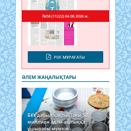
№58 (11222)
04.08.2026 ж.
PDF МҰРАҒАТЫ
ӘЛЕМ ЖАҢАЛЫҚТАРЫ
БҰҰ дабыл қақты: Тағы 50
миллион адам аштыққа
ұшырауы мүмкін