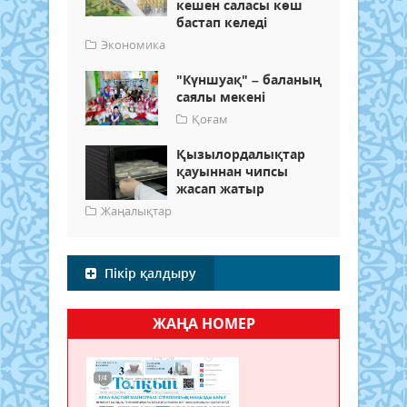
кешен саласы көш
бастап келеді
Экономика
"Күншуақ" – баланың
саялы мекені
Қоғам
Қызылордалықтар
қауыннан чипсы
жасап жатыр
Жаңалықтар
Пікір қалдыру
ЖАҢА НОМЕР