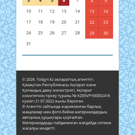
3
4
5
6
7
8
9
10
11
12
13
14
15
16
17
18
19
20
21
22
23
24
25
26
27
28
29
30
31
© 2026. Tolqyn.kz ақпараттық агенттігі.
Қазақстан Республикасы Ақпарат және
Қоғамдық даму министрлігі, Ақпарат
комитетінің тіркеу туралы № KZ05VPY00052416
куәлігі 21.07.2022 жылы берілген.
® Агенттік сайтында жарияланған барлық
мақалалар мен фото-бейне материалдардың
авторлық құқықтары қорғалған.
Материалдарды пайдаланған жағдайда сілтеме
жасалуы міндетті.