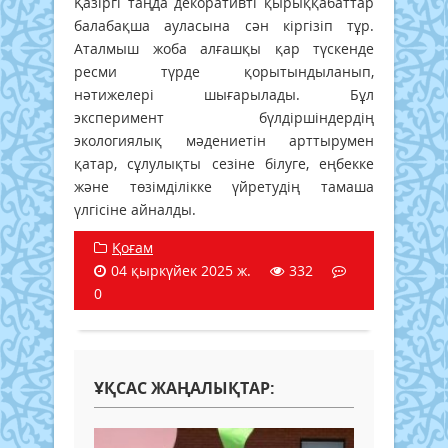
Қазіргі таңда декоративті қырыққабаттар
балабақша ауласына сән кіргізіп тұр.
Аталмыш жоба алғашқы қар түскенде
ресми түрде қорытындыланып,
нәтижелері шығарылады. Бұл
эксперимент бүлдіршіндердің
экологиялық мәдениетін арттырумен
қатар, сұлулықты сезіне білуге, еңбекке
және төзімділікке үйретудің тамаша
үлгісіне айналды.
Қоғам
04 қыркүйек 2025 ж.
332
0
ҰҚСАС ЖАҢАЛЫҚТАР: