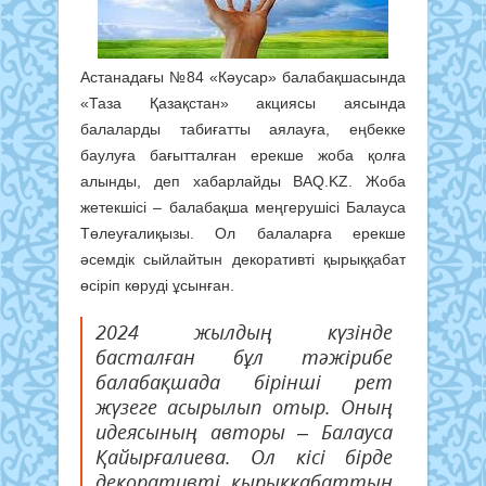
Астанадағы №84 «Кәусар» балабақшасында
«Таза Қазақстан» акциясы аясында
балаларды табиғатты аялауға, еңбекке
баулуға бағытталған ерекше жоба қолға
алынды, деп хабарлайды BAQ.KZ. Жоба
жетекшісі – балабақша меңгерушісі Балауса
Төлеуғалиқызы. Ол балаларға ерекше
әсемдік сыйлайтын декоративті қырыққабат
өсіріп көруді ұсынған.
2024 жылдың күзінде
басталған бұл тәжірибе
балабақшада бірінші рет
жүзеге асырылып отыр. Оның
идеясының авторы – Балауса
Қайырғалиева. Ол кісі бірде
декоративті қырыққабаттың