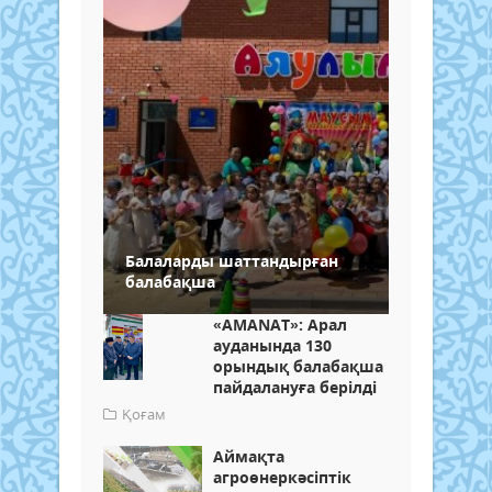
Балаларды шаттандырған
балабақша
«AMANAT»: Арал
ауданында 130
орындық балабақша
пайдалануға берілді
Қоғам
Аймақта
агроөнеркәсіптік