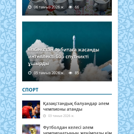
06 тамыз 2026 ж.
66
Өзбекстан орбитаға жасанды
интеллекті бар спутникті
ұшырды
05 тамыз 2026 ж.
85
СПОРТ
Қазақстандық балуандар әлем
чемпионы атанды
03 тамыз 2026 ж.
Футболдан келесі әлем
чемпионатының жеңімпазы кім