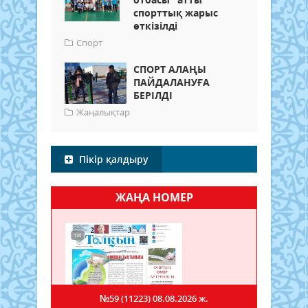
спорттық жарыс
өткізілді
Спорт
СПОРТ АЛАҢЫ
ПАЙДАЛАНУҒА
БЕРІЛДІ
Жаңалықтар
Пікір қалдыру
ЖАҢА НОМЕР
№59 (11223)
08.08.2026 ж.