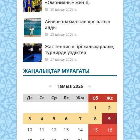
«Омонияны» жеңіп,
30 шілде 2026 ж.
Айзере шахматтан қос алтын
алды
28 шілде 2026 ж.
Жас теннисші ірі халықаралық
турнирде үздіктер
27 шілде 2026 ж.
ЖАҢАЛЫҚТАР МҰРАҒАТЫ
«
Тамыз 2026 »
Дс
Сс
Ср
Бс
Жм
Сб
Жс
1
2
3
4
5
6
7
8
9
10
11
12
13
14
15
16