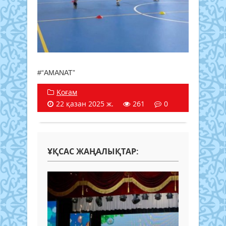
#
“AMANAT”
Қоғам
22 қазан 2025 ж.
261
0
ҰҚСАС ЖАҢАЛЫҚТАР: