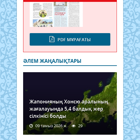
PDF МҰРАҒАТЫ
ӘЛЕМ ЖАҢАЛЫҚТАРЫ
Жапонияның Хонсю аралының
жағалауында 5,4 балдық жер
сілкінісі болды
09 тамыз 2026 ж.
29