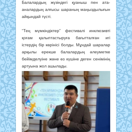
Балалардың жүзіндегі қуаныш пен ата-
аналардың алғысы шараның маңыздылығын
айқындай түсті.
“Тең мүмкіндіктер” фестивалі инклюзивті
қоғам қалыптастыруға бағытталған игі
істердің бір көрінісі болды. Мұндай шаралар
арқылы ерекше балалардың әлеуметке
бейімделуіне және өз күшіне деген сенімінің
артуына жол ашылады.