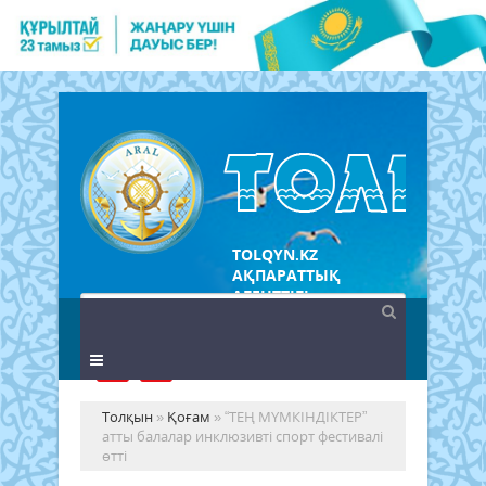
TOLQYN.KZ
АҚПАРАТТЫҚ
АГЕНТТІГІ
Толқын
»
Қоғам
» “ТЕҢ МҮМКІНДІКТЕР”
атты балалар инклюзивті спорт фестивалі
өтті