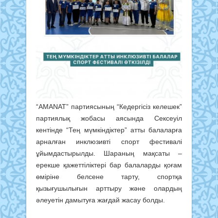
“AMANAT” партиясының “Кедергісіз келешек”
партиялық жобасы аясында Сексеуіл
кентінде “Тең мүмкіндіктер” атты балаларға
арналған инклюзивті спорт фестивалі
ұйымдастырылды. Шараның мақсаты –
ерекше қажеттіліктері бар балаларды қоғам
өміріне белсене тарту, спортқа
қызығушылығын арттыру және олардың
әлеуетін дамытуға жағдай жасау болды.