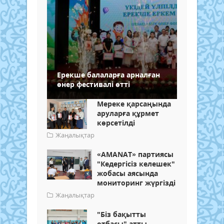
Ерекше балаларға арналған
өнер фестивалі өтті
Мереке қарсаңында
аруларға құрмет
көрсетілді
Жаңалықтар
«AMANAT» партиясы
"Кедергісіз келешек"
жобасы аясында
мониторинг жүргізді
Жаңалықтар
"Біз бақытты
отбасы" атты