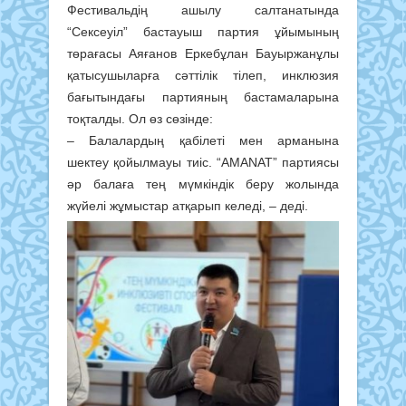
Фестивальдің ашылу салтанатында
“Сексеуіл” бастауыш партия ұйымының
төрағасы Аяғанов Еркебұлан Бауыржанұлы
қатысушыларға сәттілік тілеп, инклюзия
бағытындағы партияның бастамаларына
тоқталды. Ол өз сөзінде:
– Балалардың қабілеті мен арманына
шектеу қойылмауы тиіс. “AMANAT” партиясы
әр балаға тең мүмкіндік беру жолында
жүйелі жұмыстар атқарып келеді, – деді.