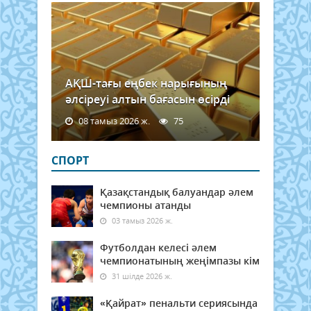
АҚШ-тағы еңбек нарығының
әлсіреуі алтын бағасын өсірді
08 тамыз 2026 ж.
75
СПОРТ
Қазақстандық балуандар әлем
чемпионы атанды
03 тамыз 2026 ж.
Футболдан келесі әлем
чемпионатының жеңімпазы кім
31 шілде 2026 ж.
«Қайрат» пенальти сериясында