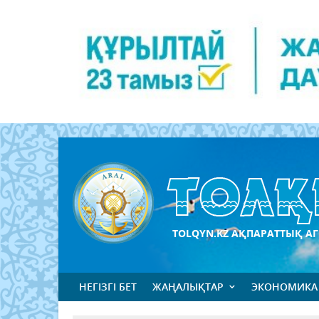
TOLQYN.KZ АҚПАРАТТЫҚ АГ
НЕГІЗГІ БЕТ
ЖАҢАЛЫҚТАР
ЭКОНОМИКА