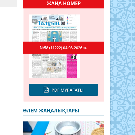
ЖАҢА НОМЕР
№58 (11222)
04.08.2026 ж.
PDF МҰРАҒАТЫ
ӘЛЕМ ЖАҢАЛЫҚТАРЫ