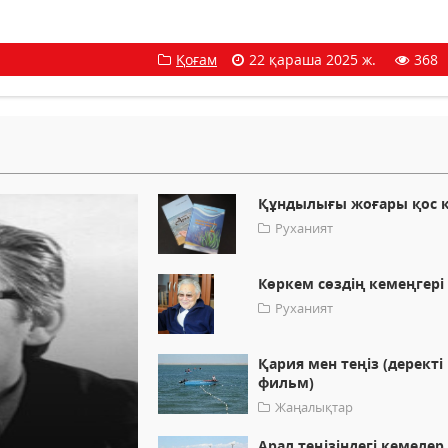
Қоғам
22 қараша 2025 ж.
368
Құндылығы жоғары қос к
Руханият
Көркем сөздің кемеңгері
Руханият
Қария мен теңіз (деректі
фильм)
Жаңалықтар
Арал теңізіндегі кемелер