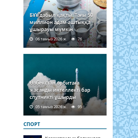
БҰҰ дабыл қақты: Тағы 50
миллион адам аштыққа
ұшырауы мүмкін
06 тамыз 2026 ж.
76
Өзбекстан орбитаға
жасанды интеллекті бар
спутникті ұшырды
05 тамыз 2026 ж.
95
СПОРТ