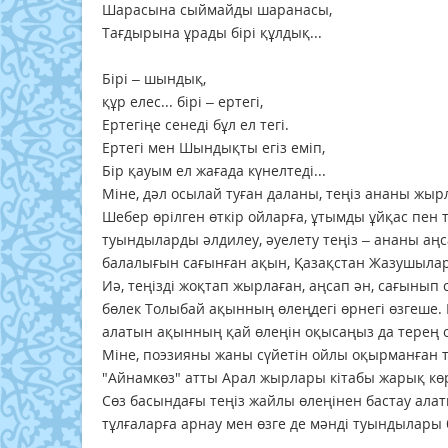
Шарасына сыймайды шаранасы,
Тағдырына ұрады бірі құлдық...
Бірі – шындық,
құр елес... бірі – ертегі,
Ертегіңе сенеді бұл ел тегі.
Ертегі мен Шындықты егіз еміп,
Бір қауым ел жағада күнелтеді...
Міне, дәл осылай туған даланы, теңіз ананы жыр
Шебер өрілген өткір ойларға, ұтымды ұйқас пен 
туындыларды әлдилеу, әуелету теңіз – ананы аңс
балалығын сағынған ақын, Қазақстан Жазушыла
Иә, теңізді жоқтап жырлаған, аңсап ән, сағынып
бөлек Толыбай ақынның өлеңдегі өрнегі өзгеше. 
алатын ақынның қай өлеңін оқысаңыз да терең о
Міне, поэзияны жаны сүйетін ойлы оқырманған 
"Айнамкөз" атты Арал жырлары кітабы жарық көр
Сөз басындағы теңіз жайлы өлеңінен бастау ала
тұлғаларға арнау мен өзге де мәнді туындылары 