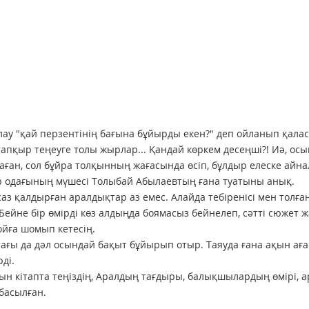
лау "қай перзентінің бағына бұйырды екен?" деп ойланып қала
тапқыр теңеуге толы жырлар... Қандай көркем десеңші?! Иә, ос
аған, сол бұйра толқынның жағасында өсіп, бұлдыр елеске айна
р одағының мүшесі Толыбай Абылаевтың ғана туатыны анық.
 саз қалдырған аралдықтар аз емес. Алайда тебіренісі мен толғ
Бейне бір өмірді көз алдыңда боямасыз бейнелеп, сәтті сюжет 
йға шомып кетесің.
тағы да дәл осындай бақыт бұйырып отыр. Таяуда ғана ақын а
ді.
тын кітапта теңіздің, Аралдың тағдыры, балықшылардың өмірі, 
басылған.