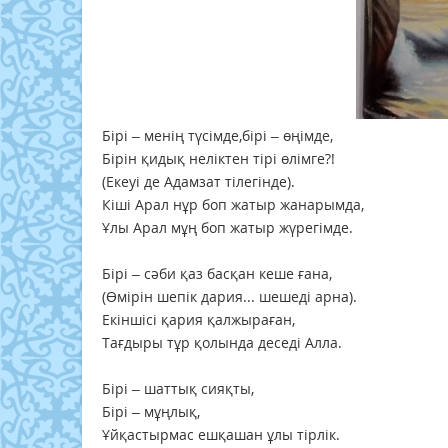
Бірі – менің түсімде,бірі – өңімде,
Бірін қидық неліктен тірі өлімге?!
(Екеуі де Адамзат тілегінде).
Кіші Арал нұр боп жатыр жанарымда,
Ұлы Арал мұң боп жатыр жүрегімде.
Бірі – сәби қаз басқан кеше ғана,
(Өмірін шепік дария... шешеді арна).
Екіншісі қария қалжыраған,
Тағдыры тұр қолында деседі Алла.
Бірі – шаттық сияқты,
Бірі – мұңлық,
Ұйқастырмас ешқашан ұлы тірлік.