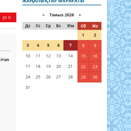
ЖАҢАЛЫҚТАР МҰРАҒАТЫ
«
Тамыз 2026 »
0
Дс
Сс
Ср
Бс
Жм
Сб
Жс
1
2
3
4
5
6
7
8
9
10
11
12
13
14
15
16
ітап
17
18
19
20
21
22
23
24
25
26
27
28
29
30
31