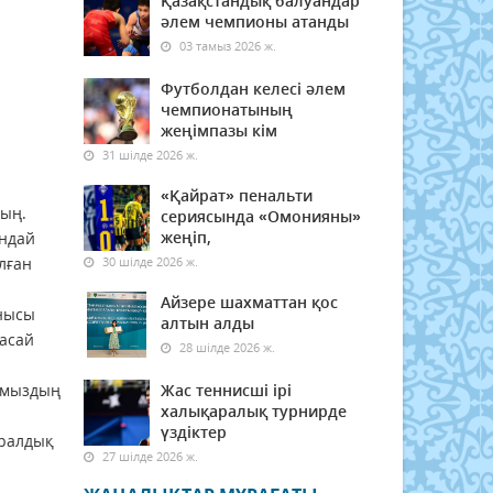
Қазақстандық балуандар
әлем чемпионы атанды
03 тамыз 2026 ж.
Футболдан келесі әлем
чемпионатының
жеңімпазы кім
31 шілде 2026 ж.
«Қайрат» пенальти
сың.
сериясында «Омонияны»
жеңіп,
ындай
лған
30 шілде 2026 ж.
Айзере шахматтан қос
анысы
алтын алды
жасай
28 шілде 2026 ж.
ғамыздың
Жас теннисші ірі
халықаралық турнирде
үздіктер
аралдық
27 шілде 2026 ж.