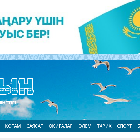
ЕНТТІГІ
ҚОҒАМ
САЯСАТ
ОҚИҒАЛАР
ӘЛЕМ
ТАРИХ
СПОРТ