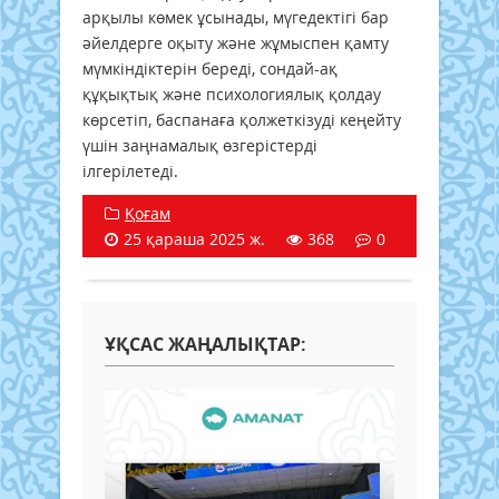
арқылы көмек ұсынады, мүгедектігі бар
әйелдерге оқыту және жұмыспен қамту
мүмкіндіктерін береді, сондай-ақ
құқықтық және психологиялық қолдау
көрсетіп, баспанаға қолжеткізуді кеңейту
үшін заңнамалық өзгерістерді
ілгерілетеді.
Қоғам
25 қараша 2025 ж.
368
0
ҰҚСАС ЖАҢАЛЫҚТАР: