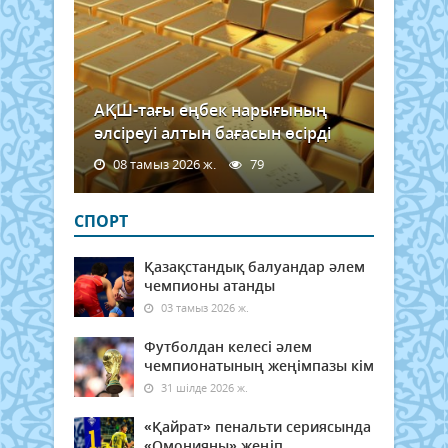
АҚШ-тағы еңбек нарығының
әлсіреуі алтын бағасын өсірді
08 тамыз 2026 ж.
79
СПОРТ
Қазақстандық балуандар әлем
чемпионы атанды
03 тамыз 2026 ж.
Футболдан келесі әлем
чемпионатының жеңімпазы кім
31 шілде 2026 ж.
«Қайрат» пенальти сериясында
«Омонияны» жеңіп,