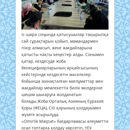
Іс-шара соңында қатысушылар тақырыпқа
сай сұрақтарын қойып, мамандармен
пікір алмасып, жеке жағдайларына
қатысты нақты кеңестер алды. Сонымен
қатар, кездесуде жоба
бенецифиарларының әрқайсысының
кейстерінде кездесетін мәселелер
бойынша жинақталған мағлұматтар мен
жағдайлар мемлекеттік билік өкілдеріне
шешім шығаруға жолданатын
болады.Жоба Орталық Азияның Еуразия
Қоры (ФЕЦА), Citi қорының қолдауымен
жүзеге асырылуда.
«Omirlik Maqsat» бағдарламасы әлеуметтік
осал топтарға қолдау көрсетіп, ҮЕҰ