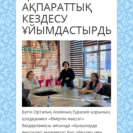
АҚПАРАТТЫҚ
КЕЗДЕСУ
ҰЙЫМДАСТЫРДЫ
Бүгін Орталық Азияның Еуразия қорының
қолдауымен «Өмірлік мақсат»
бағдарламасы аясында «Қызылорда
өңіріндегі мүгедектігі бар әйелдер мен