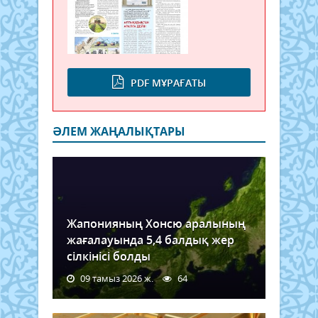
PDF МҰРАҒАТЫ
ӘЛЕМ ЖАҢАЛЫҚТАРЫ
Жапонияның Хонсю аралының
жағалауында 5,4 балдық жер
сілкінісі болды
09 тамыз 2026 ж.
64