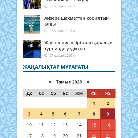
30 шілде 2026 ж.
Айзере шахматтан қос алтын
алды
28 шілде 2026 ж.
Жас теннисші ірі халықаралық
турнирде үздіктер
27 шілде 2026 ж.
ЖАҢАЛЫҚТАР МҰРАҒАТЫ
«
Тамыз 2026 »
Дс
Сс
Ср
Бс
Жм
Сб
Жс
1
2
3
4
5
6
7
8
9
10
11
12
13
14
15
16
17
18
19
20
21
22
23