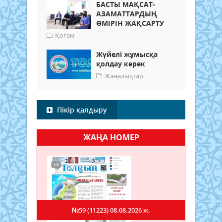
БАСТЫ МАҚСАТ-
АЗАМАТТАРДЫҢ
ӨМІРІН ЖАҚСАРТУ
Қоғам
Жүйелі жұмысқа
қолдау керек
Жаңалықтар
Пікір қалдыру
ЖАҢА НОМЕР
№59 (11223)
08.08.2026 ж.