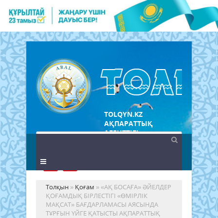
TOLQYN.KZ
АҚПАРАТТЫҚ
АГЕНТТІГІ
Толқын
»
Қоғам
» «АҚ БОСАҒА» ӘЙЕЛДЕР
ҚОҒАМДЫҚ БІРЛЕСТІГІ «ӨМІРЛІК
МАҚСАТ» БАҒДАРЛАМАСЫ АЯСЫНДА
ТҰРҒЫН ҮЙГЕ ҚАТЫСТЫ АҚПАРАТТЫҚ