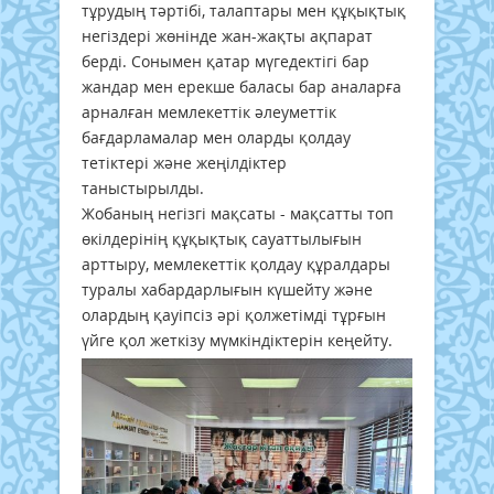
тұрудың тәртібі, талаптары мен құқықтық
негіздері жөнінде жан-жақты ақпарат
берді. Сонымен қатар мүгедектігі бар
жандар мен ерекше баласы бар аналарға
арналған мемлекеттік әлеуметтік
бағдарламалар мен оларды қолдау
тетіктері және жеңілдіктер
таныстырылды.
Жобаның негізгі мақсаты - мақсатты топ
өкілдерінің құқықтық сауаттылығын
арттыру, мемлекеттік қолдау құралдары
туралы хабардарлығын күшейту және
олардың қауіпсіз әрі қолжетімді тұрғын
үйге қол жеткізу мүмкіндіктерін кеңейту.