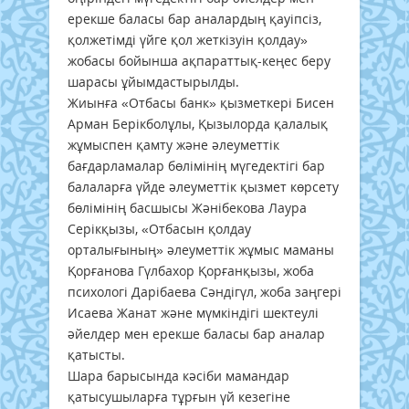
ерекше баласы бар аналардың қауіпсіз,
қолжетімді үйге қол жеткізуін қолдау»
жобасы бойынша ақпараттық-кеңес беру
шарасы ұйымдастырылды.
Жиынға «Отбасы банк» қызметкері Бисен
Арман Берікболұлы, Қызылорда қалалық
жұмыспен қамту және әлеуметтік
бағдарламалар бөлімінің мүгедектігі бар
балаларға үйде әлеуметтік қызмет көрсету
бөлімінің басшысы Жәнібекова Лаура
Серікқызы, «Отбасын қолдау
орталығының» әлеуметтік жұмыс маманы
Қорғанова Гүлбахор Қорғанқызы, жоба
психологі Дарібаева Сәндігүл, жоба заңгері
Исаева Жанат және мүмкіндігі шектеулі
әйелдер мен ерекше баласы бар аналар
қатысты.
Шара барысында кәсіби мамандар
қатысушыларға тұрғын үй кезегіне