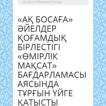
КЕЗДЕСУ ҰЙЫМДАСТЫРДЫ
«АҚ БОСАҒА»
ӘЙЕЛДЕР
ҚОҒАМДЫҚ
БІРЛЕСТІГІ
«ӨМІРЛІК
МАҚСАТ»
БАҒДАРЛАМАСЫ
АЯСЫНДА
ТҰРҒЫН ҮЙГЕ
ҚАТЫСТЫ