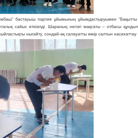
Қамбаш” бастауыш партия ұйымының ұйымдастыруымен “Бақытты
алық сайыс өткізілді. Шараның негізгі мақсаты – отбасы құнды
сыйластықты нығайту, сондай-ақ салауатты өмір салтын насихаттау