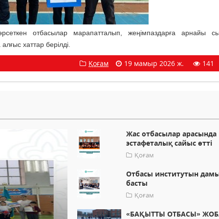
рсеткен отбасылар марапатталып, жеңімпаздарға арнайы сы
лғыс хаттар берілді.
Қоғам
19 мамыр 2026 ж.
141
Жас отбасылар арасында
эстафеталық сайыс өтті
Қоғам
Отбасы институтын дам
басты
Қоғам
«БАҚЫТТЫ ОТБАСЫ» ЖО