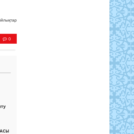
йлықтар
0
ыту
БАСЫ