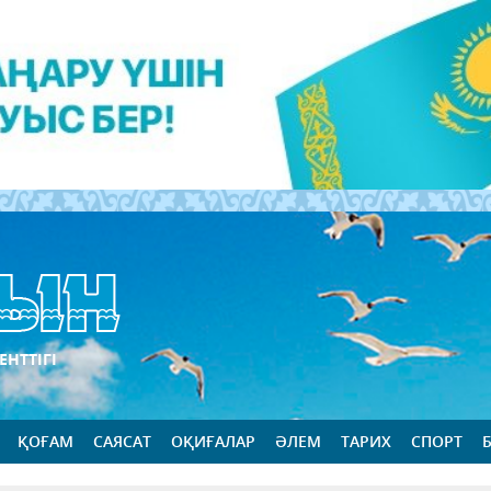
ЕНТТІГІ
ҚОҒАМ
САЯСАТ
ОҚИҒАЛАР
ӘЛЕМ
ТАРИХ
СПОРТ