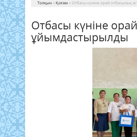
Толқын
»
Қоғам
» Отбасы күніне орай отбасылық 
Отбасы күніне ора
ұйымдастырылды