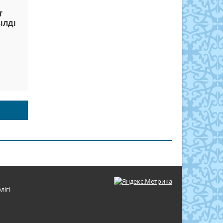
Т
ІЛДІ
лігі