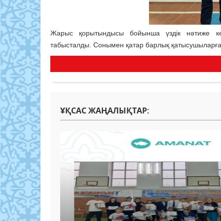
Жарыс қорытындысы бойынша үздік нәтиже кө
табысталды. Сонымен қатар барлық қатысушыларға а
ҰҚСАС ЖАҢАЛЫҚТАР: