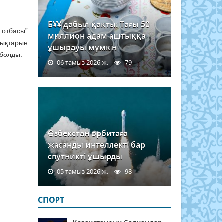
БҰҰ дабыл қақты: Тағы 50
 отбасы”
миллион адам аштыққа
лықтарын
ұшырауы мүмкін
 болды.
06 тамыз 2026 ж.
79
Өзбекстан орбитаға
жасанды интеллекті бар
спутникті ұшырды
05 тамыз 2026 ж.
98
СПОРТ