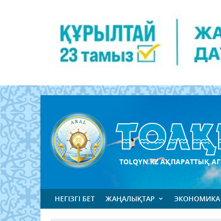
TOLQYN.KZ АҚПАРАТТЫҚ АГ
НЕГІЗГІ БЕТ
ЖАҢАЛЫҚТАР
ЭКОНОМИКА