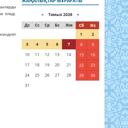
ЖАҢАЛЫҚТАР МҰРАҒАТЫ
ушыларды
 тіледі.
«
Тамыз 2026 »
Дс
Сс
Ср
Бс
Жм
Сб
Жс
1
2
енділігі
3
4
5
6
7
8
9
10
11
12
13
14
15
16
17
18
19
20
21
22
23
24
25
26
27
28
29
30
31