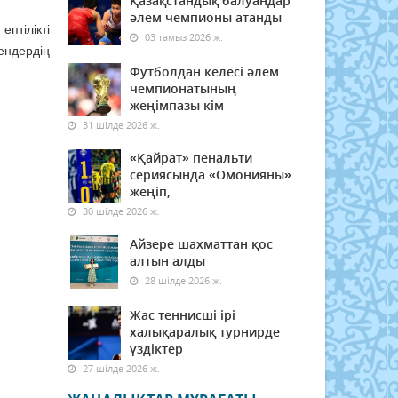
Қазақстандық балуандар
әлем чемпионы атанды
птілікті
03 тамыз 2026 ж.
ендердің
Футболдан келесі әлем
чемпионатының
жеңімпазы кім
31 шілде 2026 ж.
«Қайрат» пенальти
сериясында «Омонияны»
жеңіп,
30 шілде 2026 ж.
Айзере шахматтан қос
алтын алды
28 шілде 2026 ж.
Жас теннисші ірі
халықаралық турнирде
үздіктер
27 шілде 2026 ж.