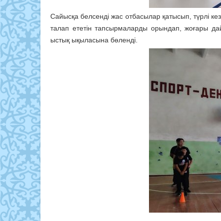
Сайысқа белсенді жас отбасылар қатысып, түрлі к
талап ететін тапсырмаларды орындап, жоғары дай
ыстық ықыласына бөленді.