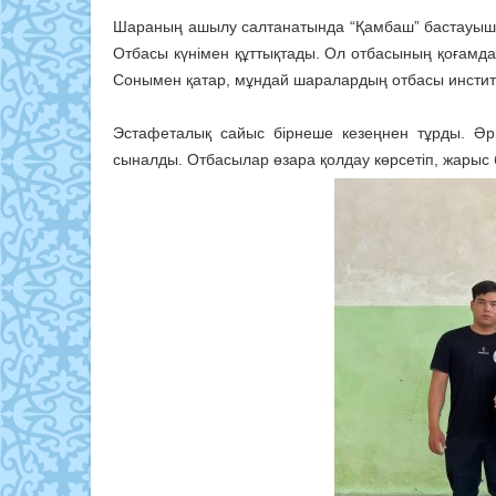
Шараның ашылу салтанатында “Қамбаш” бастауыш 
Отбасы күнімен құттықтады. Ол отбасының қоғамдағы
Сонымен қатар, мұндай шаралардың отбасы институ
Эстафеталық сайыс бірнеше кезеңнен тұрды. Ә
сыналды. Отбасылар өзара қолдау көрсетіп, жарыс б