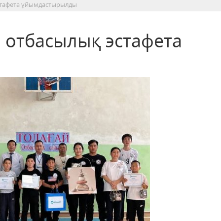
эстафета ұйымдастырылды
й отбасылық эстафета