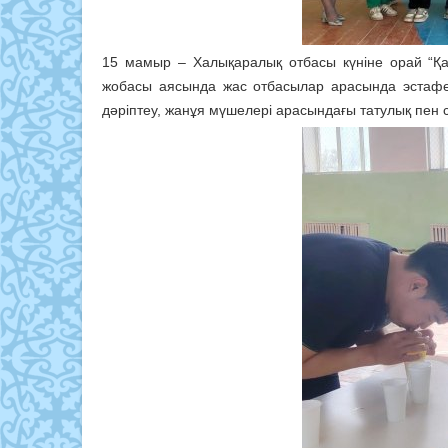
15 мамыр – Халықаралық отбасы күніне орай “
жобасы аясында жас отбасылар арасында эстафет
дәріптеу, жанұя мүшелері арасындағы татулық пен 