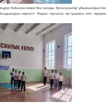
езеңдер бойынша өзара бақ сынады. Қатысушылар ұйымшылдық пен е
ындықтарын көрсетті. Жарыс тартысты әрі қызықты өтіп, көрерм