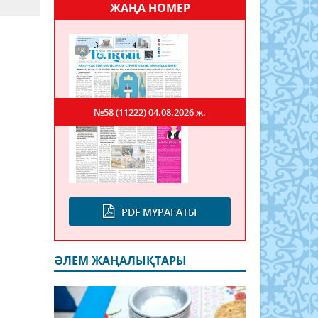
ЖАҢА НОМЕР
№58 (11222)
04.08.2026 ж.
PDF МҰРАҒАТЫ
ӘЛЕМ ЖАҢАЛЫҚТАРЫ