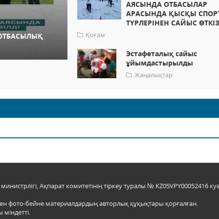
АЯСЫНДА ОТБАСЫЛАР
АРАСЫНДА ҚЫСҚЫ СПОР
ТҮРЛЕРІНЕН САЙЫС ӨТКІЗ
Қоғам
 ОТБАСЫЛЫҚ
Эстафеталық сайыс
ұйымдастырылды
Жаңалықтар
инистрлігі, Ақпарат комитетінің тіркеу туралы № KZ05VPY00052416 куә
мен фото-бейне материалдардың авторлық құқықтары қорғалған.
 міндетті.