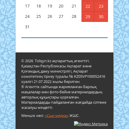
17
18
19
20
21
22
23
24
25
26
27
28
29
30
31
© 2026. Tolqyn.kz ақпараттық агенттігі.
Қазақстан Республикасы Ақпарат және
Қоғамдық даму министрлігі, Ақпарат
комитетінің тіркеу туралы № KZ05VPY00052416
куәлігі 21.07.2022 жылы берілген.
® Агенттік сайтында жарияланған барлық
мақалалар мен фото-бейне материалдардың
авторлық құқықтары қорғалған.
Материалдарды пайдаланған жағдайда сілтеме
жасалуы міндетті.
Меншік иесі:
«Сыр медиа»
ЖШС.