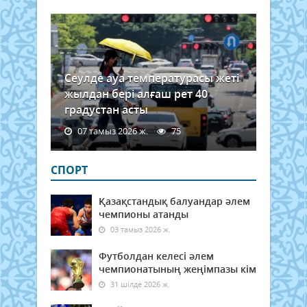
Сеулде ауа температурасы жеті
жылдан бері алғаш рет 40
градустан асты
07 тамыз 2026 ж.
75
СПОРТ
Қазақстандық балуандар әлем
чемпионы атанды
03 тамыз 2026 ж.
Футболдан келесі әлем
чемпионатының жеңімпазы кім
31 шілде 2026 ж.