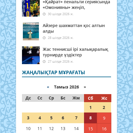
«Қайрат» пенальти сериясында
«Омонияны» жеңіп,
30 шілде 2026 ж.
Айзере шахматтан қос алтын
алды
28 шілде 2026 ж.
Жас теннисші ірі халықаралық
турнирде үздіктер
27 шілде 2026 ж.
ЖАҢАЛЫҚТАР МҰРАҒАТЫ
«
Тамыз 2026 »
Дс
Сс
Ср
Бс
Жм
Сб
Жс
1
2
3
4
5
6
7
8
9
10
11
12
13
14
15
16