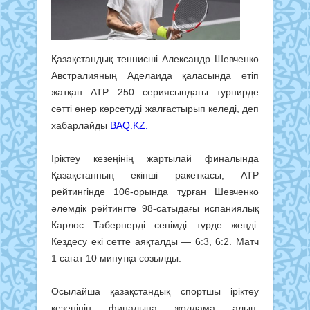
Қазақстандық теннисші Александр Шевченко
Австралияның Аделаида қаласында өтіп
жатқан ATP 250 сериясындағы турнирде
сәтті өнер көрсетуді жалғастырып келеді, деп
хабарлайды
BAQ.KZ.
Іріктеу кезеңінің жартылай финалында
Қазақстанның екінші ракеткасы, ATP
рейтингінде 106-орында тұрған Шевченко
әлемдік рейтингте 98-сатыдағы испаниялық
Карлос Табернерді сенімді түрде жеңді.
Кездесу екі сетте аяқталды — 6:3, 6:2. Матч
1 сағат 10 минутқа созылды.
Осылайша қазақстандық спортшы іріктеу
кезеңінің финалына жолдама алып,