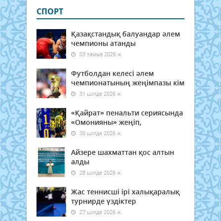
СПОРТ
Қазақстандық балуандар әлем
чемпионы атанды
03 тамыз 2026 ж.
Футболдан келесі әлем
чемпионатының жеңімпазы кім
31 шілде 2026 ж.
«Қайрат» пенальти сериясында
«Омонияны» жеңіп,
30 шілде 2026 ж.
Айзере шахматтан қос алтын
алды
28 шілде 2026 ж.
Жас теннисші ірі халықаралық
турнирде үздіктер
27 шілде 2026 ж.