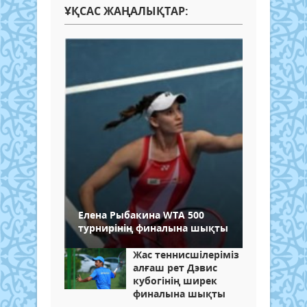
ҰҚСАС ЖАҢАЛЫҚТАР:
Елена Рыбакина WTA 500
турнирінің финалына шықты
Жас теннисшілеріміз
алғаш рет Дэвис
кубогінің ширек
финалына шықты