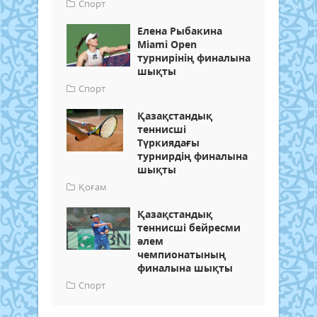
Спорт
Елена Рыбакина
Miami Open
турнирінің финалына
шықты
Спорт
Қазақстандық
теннисші
Түркиядағы
турнирдің финалына
шықты
Қоғам
Қазақстандық
теннисші бейресми
әлем
чемпионатының
финалына шықты
Спорт