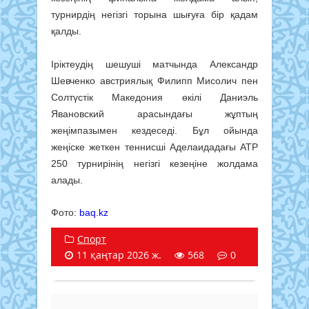
турнирдің негізгі торына шығуға бір қадам
қалды.
Іріктеудің шешуші матчында Александр
Шевченко австриялық Филипп Мисолич пен
Солтүстік Македония өкілі Даниэль
Явановский арасындағы жұптың
жеңімпазымен кездеседі. Бұл ойында
жеңіске жеткен теннисші Аделаидадағы ATP
250 турнирінің негізгі кезеңіне жолдама
алады.
Фото:
baq.kz
Спорт
11 қаңтар 2026 ж.
568
0