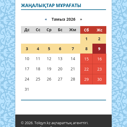
ЖАҢАЛЫҚТАР МҰРАҒАТЫ
«
Тамыз 2026 »
Дс
Сс
Ср
Бс
Жм
Сб
Жс
1
2
3
4
5
6
7
8
9
10
11
12
13
14
15
16
17
18
19
20
21
22
23
24
25
26
27
28
29
30
31
© 2026. Tolqyn.kz ақпараттық агенттігі.