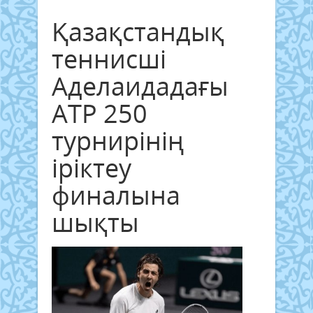
Қазақстандық
теннисші
Аделаидадағы
ATP 250
турнирінің
іріктеу
финалына
шықты