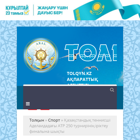
TOLQYN.KZ
АҚПАРАТТЫҚ
АГЕНТТІГІ
Толқын
»
Спорт
» Қазақстандық теннисші
Аделаидадағы ATP 250 турнирінің іріктеу
финалына шықты