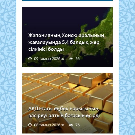
Жапонияның Хонсю аралының
жағалауында 5,4 балдық жер
сілкінісі болды
09 тамыз 2026 ж.
56
АҚШ-тағы еңбек нарығының
әлсіреуі алтын бағасын өсірді
08 тамыз 2026 ж.
76