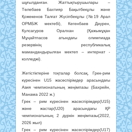
шұғылданған. Жаттықтырушылары –
Төлебаев Бахтияр Бақытбекұлы және
Қожекенов Талғат Жүсіпбекұлы (№19 Арал
ОРМБЖ мектебі), Кегенбаев Дәурен,
Кулсагуров Оралхан (Қажымұқан
Мұңайтпасов атындағы олимпиада
резервінің республикалық
мамандандырылған мектеп – интернат -
колледжі).
Жетістіктеріне тоқталар болсақ, Грек-рим
күресінен U15 жасөспірімдер арасындағы
Азия чемпионатының жеңімпазы (Бахрейн,
Манама 2022 ж.)
Грек – рим күресінен жасөспірімдер(U15)
және жастар(U20) арасындағы ҚР
чемпионатының 2 дүркін жеңімпазы(2022,
2026 жыл)
Грек – рим күресінен жасөспірімдер(U17)