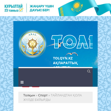
TOLQYN.KZ
АҚПАРАТТЫҚ
АГЕНТТІГІ
Толқын
»
Спорт
» ТАЙЛАНДТАН ҚОЛА
ЖҮЛДЕ БҰЙЫРДЫ