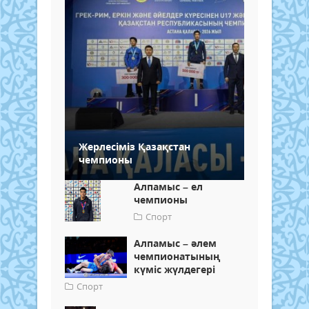
Жерлесіміз Қазақстан
чемпионы
Алпамыс – ел
чемпионы
Спорт
Алпамыс – әлем
чемпионатының
күміс жүлдегері
Спорт