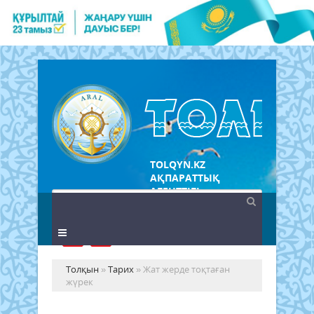
TOLQYN.KZ
АҚПАРАТТЫҚ
АГЕНТТІГІ
Толқын
»
Тарих
» Жат жерде тоқтаған
жүрек