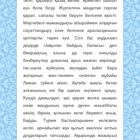
төгіп, қараңғы қазақ көгіне, өрмелеп шығып
күн бола білді. Жүктелген міндетке сергек
қарап, сапалы тәлім беруге белсене кірісті.
Мәртебелі мамандықты абыроймен атқарған
сауаттандыру ісіне белсене араласқанына
қатпарлы тарих куә. Сол бір аңдысқан
дәуірде «Ықылас байдың баласы» деп
Өмірзақтың атына да теріс пиғылды
бәзбіреулер домалақ арыз жазған көрінеді.
Ізе-шала күйеуінің жаладан күйіп бара
жатқанын жан-тәнімен сезінген жұбайы
Лиман түйеге мініп, Ақтөбе жақты бетке
алғанының өзі бір шағын әңгімеге арқау.
Күндіз дамылдап, қас қарая жолға шыққан
нәзік жандының еріне деген махаббаты
екінің бірінің қолынан келе бермесі анық.
Барды. Түрме бастықтарымен келісімге
келіп, арнайылап жүк қылып әкелген алтын
ділдәларын тапсырды. Ақырында жазықсыз