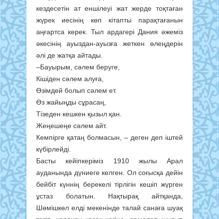
кездесетін ат еншілеуі жат жерде тоқтаған
жүрек иесінің көп кітапты парақтағанын
аңғартса керек. Тыл ардагері Дания әжеміз
әкесінің ауыздан-ауызға жеткен өлеңдерін
әлі де жатқа айтады.
–Бауырым, сәлем беруге,
Кішіден сәлем алуға,
Өзімдей болып сәлем ет.
Өз жайыңды сұрасаң,
Тізеден кешкен қызыл қан.
Жеңешеңе сәлем айт.
Кемпірге қатаң болмасын, – деген деп іштей
күбірлейді.
Басты кейіпкеріміз 1910 жылы Арал
ауданында дүниеге келген. Ол соғысқа дейін
бейбіт күннің берекелі тірлігін кешіп жүрген
ұстаз болатын. Нақтырақ айтқанда,
Шөмішкөл елді мекенінде талай санаға шуақ