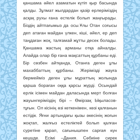
қаншама әйел азаматын күтіп қыр басында
қалды. Зұлмат жылдардан қазір ерлеріміздің
асқақ рухы ғана естелік болып жаңғырады.
Біздің айтпағымыз да осы.Ұлы Отан соғысы
деп атаған майдан үлкен, кіші, әйел, ер деп
таңдаған жоқ, талғамай жұтты десек болады.
Қаншама жастың арманы отқа айналды.
Алайда олар бір ғана мақсаттың құрбаны еді.
Бір сөзбен айтқанда, Отанға деген ұлы
махаббаттың құрбаны. Жерімізді жауға
бермейміз деген ұлы мұраттың жолында
қарша бораған оққа қарсы жүрді. Осындай
ерлік ісімен майдан даласында мерт болған
жауынгеріміздің бірі – Өмірзақ Ықыласов-
тұғын. Ол кісінің өзі кеткенімен, көзі қалғанын
естідік. Яғни артындағы қызы әкесінің жоғын
жоқтап, жалғыз естеліктей болып қалған
суретіне қарап, сағынышпен сарғая күн
кешуде. Есімі –Дания. Сәбиіне сирек