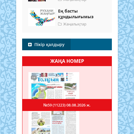
Ең басты
құндылығымыз
Жаңалықтар
Пікір қалдыру
ЖАҢА НОМЕР
№59 (11223)
08.08.2026 ж.