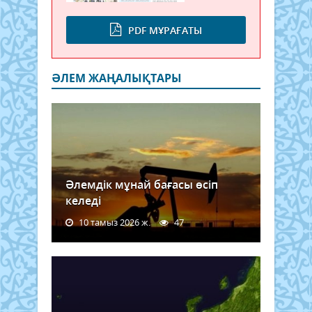
PDF МҰРАҒАТЫ
ӘЛЕМ ЖАҢАЛЫҚТАРЫ
Әлемдік мұнай бағасы өсіп
келеді
10 тамыз 2026 ж.
47