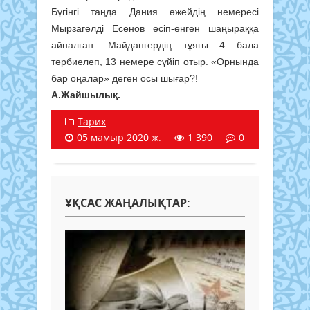
Бүгінгі таңда Дания әжейдің немересі
Мырзагелді Есенов өсіп-өнген шаңыраққа
айналған. Майдангердің тұяғы 4 бала
тәрбиелеп, 13 немере сүйіп отыр. «Орнында
бар оңалар» деген осы шығар?!
А.Жайшылық.
Тарих
05 мамыр 2020 ж.
1 390
0
ҰҚСАС ЖАҢАЛЫҚТАР: