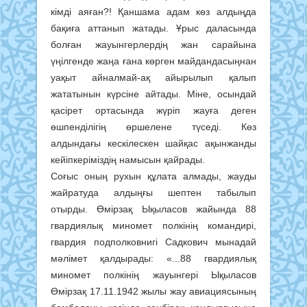
кімді аяған?! Қаншама адам көз алдыңда
бақиға аттанып жатады. Ұрыс даласында
болған жауынгерлердің жан сарайына
үңілгенде жаңа ғана көрген майдандасыңнан
уақыт айналмай-ақ айырылып қалып
жататынын күрсіне айтады. Міне, осындай
қасірет ортасында жүріп жауға деген
өшпенділігің өршелене түседі. Көз
алдындағы кескілескен шайқас ақынжанды
кейіпкеріміздің намысын қайрады.
Соғыс оның рухын құлата алмады, жауды
жайратуда алдыңғы шептен табылып
отырды. Өмірзақ Ықыласов жайында 88
гвардиялық миномет полкінің командирі,
гвардия подполковнигі Садкович мынадай
мәлімет қалдырады: «...88 гвардиялық
миномет полкінің жауынгері Ықыласов
Өмірзақ 17.11.1942 жылы жау авиациясының