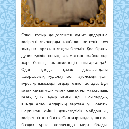
Өткен ғасыр дөңгеленген дүние дидарына
қасіретті жылдарды таңбалап кеткенін жүз
жылдық тарихтан жақсы білеміз. Қос бірдей
дүниежүзілік соғыс, азаматтық майдандар
жер бетінің астанкестеңін шығарғандай.
Одан қалды, қазақ даласындағы
ашаршылық, қудалау мен тәуелсіздік үшін
күрес ұлтымызды тағдыр тезіне тастады. Бұл
қазақ халқы үшін үлкен сынақ әрі жүзжылдық
кезең үшін ауыр қайғы еді. Осылардың
ішінде әлем елдерінің төрттен үш бөлігін
шарпыған екінші дүниежүзілік майданның
қасіреті тіптен бөлек. Сол қырғында қаншама
боздақ ұрыс даласында мерт болды,