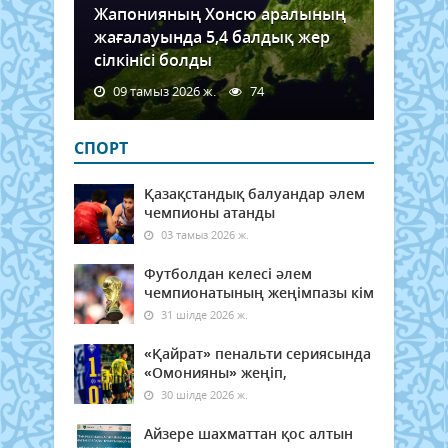
Жапонияның Хонсю аралының
жағалауында 5,4 балдық жер
сілкінісі болды
09 тамыз 2026 ж.
74
СПОРТ
Қазақстандық балуандар әлем
чемпионы атанды
03 тамыз 2026 ж.
Футболдан келесі әлем
чемпионатының жеңімпазы кім
31 шілде 2026 ж.
«Қайрат» пенальти сериясында
«Омонияны» жеңіп,
30 шілде 2026 ж.
Айзере шахматтан қос алтын