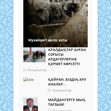
Музейдегі ерлік хаты
АРАЛДЫҚТАР АУҒАН
СОҒЫСЫ
АРДАГЕРЛЕРІНЕ
ҚҰРМЕТ КӨРСЕТТІ
Жаңалықтар
ҚАЙРАН, БІЗДІҢ АРУ
АНАЛАР...
Жаңалықтар
МАЙДАНГЕРГЕ МЫҢ
ТАҒЗЫМ!
Жаңалықтар