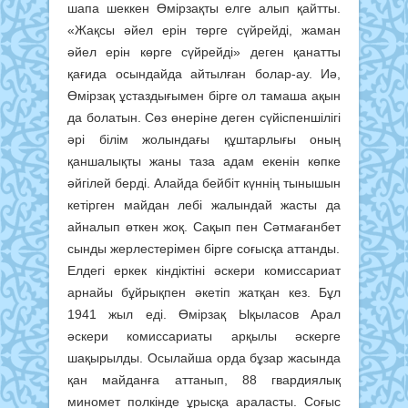
шапа шеккен Өмірзақты елге алып қайтты.
«Жақсы әйел ерін төрге сүйрейді, жаман
әйел ерін көрге сүйрейді» деген қанатты
қағида осындайда айтылған болар-ау. Иә,
Өмірзақ ұстаздығымен бірге ол тамаша ақын
да болатын. Сөз өнеріне деген сүйіспеншілігі
әрі білім жолындағы құштарлығы оның
қаншалықты жаны таза адам екенін көпке
әйгілей берді. Алайда бейбіт күннің тынышын
кетірген майдан лебі жалындай жасты да
айналып өткен жоқ. Сақып пен Сәтмағанбет
сынды жерлестерімен бірге соғысқа аттанды.
Елдегі еркек кіндіктіні әскери комиссариат
арнайы бұйрықпен әкетіп жатқан кез. Бұл
1941 жыл еді. Өмірзақ Ықыласов Арал
әскери комиссариаты арқылы әскерге
шақырылды. Осылайша орда бұзар жасында
қан майданға аттанып, 88 гвардиялық
миномет полкінде ұрысқа араласты. Соғыс