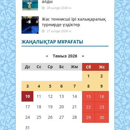
алды
28 шілде 2026 ж.
Жас теннисші ірі халықаралық
турнирде үздіктер
27 шілде 2026 ж.
ЖАҢАЛЫҚТАР МҰРАҒАТЫ
«
Тамыз 2026 »
Дс
Сс
Ср
Бс
Жм
Сб
Жс
1
2
3
4
5
6
7
8
9
10
11
12
13
14
15
16
17
18
19
20
21
22
23
24
25
26
27
28
29
30
31