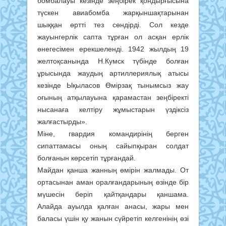
бомбалауы кезінде зеңбірек қондырғысына
түскен авиабомба жарқыншақтарынан
шыққан өртті тез сөндірді. Сол кезде
жауынгерлік сапта тұрған ол асқан ерлік
өнегесімен ерекшеленді. 1942 жылдың 19
желтоқсанында Н.Кумск түбінде болған
ұрысында жаудың артиллериялық атысы
кезінде Ықыласов Өмірзақ тынымсыз жау
оғының атқылауына қарамастан зеңбіректі
нысанаға келтіру жұмыстарын үздіксіз
жалғастырды».
Міне, гвардия командирінің берген
сипаттамасы оның сайыпқыран солдат
болғанын көрсетіп тұрғандай.
Майдан қанша жанның өмірін жалмады. От
ортасынан аман оралғандарының өзінде бір
мүшесін беріп қайтқандары қаншама.
Алайда ауылда қалған анасы, жары мен
баласы үшін қу жанын сүйретіп келгенінің өзі