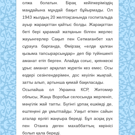
олжа болатын. Бірақ кейіпкеріміздің
маңдайына мұндай бақыт бұйырмады. Ол
1943 жылдың 20 желтоқсанында госпитальда
ауыр жарақаттан қайтыс болды. Жарақаттан
беті бері қарамай жатқанын білген жерлес
жауынгерлер Сақып пен Сәтмағанбет хал
сұрауға барғанда, Өмірзақ «елде қалған
қызыма тапсырарсыңдар» деп бір түйіншекті
аманат етіп берген. Алайда соғыс, қиянкескі
ұрыс аманат арқалап жүретін кез емес. Осы
өздері сезінгендерімен, дос кеуілін жықпай,
затты алып, артынша қимай бақиласады.
Осылайша ол Украина КСР, Житомир
облысы, Жаңа Воробьи селосында жерленіп,
мәңгілік жай тапты. Бүгінгі ұрпақ ешкімді де,
ештеңені де ұмытпайды. Уақыт өткен сайын
аталар ерлігі жаңғыра береді. Бұл асқақ рух
пен Отанға деген махаббаттың көрінісі
болып қала береді.