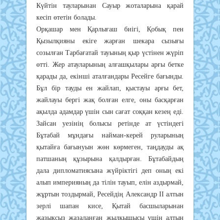
Күйтін тауларынан Сауыр жоталарына қарай
кесіп өтетін болады.
Орқашар мен Қарлығаш биігі, Қобық пен
Қызылқияны екіге жарған шекара сызығы
созылған Тарбағатай тауының қыр үстінен жүріп
өтті. Жер атауларының алғашқылары арғы бетке
қарады да, екінші аталғандары Ресейге бағынды.
Бұл бір тауды ен жайлап, қыстауы арғы бет,
жайлауы бергі жақ болған елге, оны басқарған
ақылда адамдар үшін сын сағат соққан кезең еді.
Зайсан уезінің болысы ретінде ат үстіндегі
Бұтабай мұндағы найман-керей руларының
қытайға бағынуын жөн көрмеген, таңдауды ақ
патшаның құзырына қалдырған. Бұтабайдың
дала дипломатиясына жүйріктігі деп оның екі
алып империяның да тілін тауып, елін аздырмай,
жұртын тоздырмай, Ресейдің Александр ІІ алтын
зерлі шапан кисе, Қытай басшыларынан
жазықсыз жазаланған жылқышысы үшін алтын