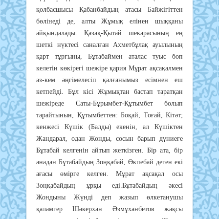
қолбасшысы Қабанбайдың атасы Байжігіттен
бөлінеді де, алты Жұмық елінен шыққаны
айқындалады. Қазақ-Қытай шекарасының ең
шеткі нүктесі саналған Ахметбұлақ ауылының
қарт тұрғыны, Бұтабаймен аталас туыс боп
келетін көкірегі шежіре қария Мұрат ақсақалмен
аз-кем әңгімелесіп қалғанымыз есімнен еш
кетпейді. Бұл кісі Жұмықтан бастап таратқан
шежіреде Саты-Бұрымбет-Құтымбет болып
тарайтынын, Құтымбеттен: Боқай, Тоғай, Кітәт;
кенжесі Күшік (Балды) екенін, ал Күшіктен
Жандарал, одан Жонды, сосын барып дүниеге
Бұтабай келгенін айтып жеткізген. Бір ата, бір
анадан Бұтабайдың Зоңқабай, Өкпебай деген екі
ағасы өмірге келген. Мұрат ақсақал осы
Зоңқабайдың ұрқы еді.Бұтабайдың әкесі
Жондыны Жүнді деп жазып өлкетанушы
қаламгер Шәкерхан Әзмұханбетов жақсы