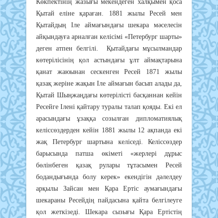
Көкпектінің жазығы мекендеген халқымен қоса
Қытай еліне қараған. 1881 жылы Ресей мен
Қытайдың Іле аймағындағы шекара мәселесін
айқындауға арналған келісімі «Петербург шарты»
деген атпен белгілі. Қытайдағы мұсылмандар
көтерілісінің қол астындағы ұлт аймақтарына
қанат жаюынан сескенген Ресей 1871 жылы
қазақ жеріне жақын Іле аймағын басып алады да,
Қытай Шыңжаңдағы көтерілісті басқаннан кейін
Ресейге Ілені қайтару туралы талап қояды. Екі ел
арасындағы ұзаққа созылған дипломатиялық
келіссөздерден кейін 1881 жылы 12 ақпанда екі
жақ Петербург шартына келіседі. Келіссөздер
барысында патша өкіметі «жерлері дұрыс
бөлінбеген қазақ рулары тұтасымен Ресей
бодандығында болу керек» екендігін дәлелдеу
арқылы Зайсан мен Қара Ертіс аумағындағы
шекараны Ресейдің пайдасына қайта белгілеуге
қол жеткізеді. Шекара сызығы Қара Ертістің