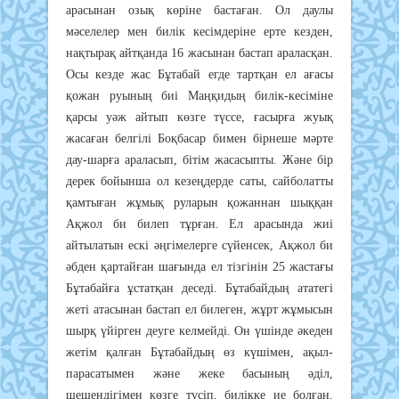
арасынан озық көріне бастаған. Ол даулы
мәселелер мен билік кесімдеріне ерте кезден,
нақтырақ айтқанда 16 жасынан бастап араласқан.
Осы кезде жас Бұтабай егде тартқан ел ағасы
қожан руының биі Маңқидың билік-кесіміне
қарсы уәж айтып көзге түссе, ғасырға жуық
жасаған белгілі Боқбасар бимен бірнеше мәрте
дау-шарға араласып, бітім жасасыпты. Және бір
дерек бойынша ол кезеңдерде саты, сайболатты
қамтыған жұмық руларын қожаннан шыққан
Ақжол би билеп тұрған. Ел арасында жиі
айтылатын ескі әңгімелерге сүйенсек, Ақжол би
әбден қартайған шағында ел тізгінін 25 жастағы
Бұтабайға ұстатқан деседі. Бұтабайдың ататегі
жеті атасынан бастап ел билеген, жұрт жұмысын
шырқ үйірген деуге келмейді. Он үшінде әкеден
жетім қалған Бұтабайдың өз күшімен, ақыл-
парасатымен және жеке басының әділ,
шешендігімен көзге түсіп, билікке ие болған.