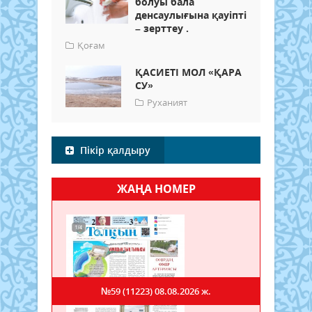
болуы бала
денсаулығына қауіпті
– зерттеу .
Қоғам
ҚАСИЕТІ МОЛ «ҚАРА
СУ»
Руханият
Пікір қалдыру
ЖАҢА НОМЕР
№59 (11223)
08.08.2026 ж.