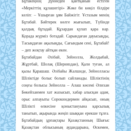
Бұтакеңнің дүниеден қайтқанын естіген
«Меркіттің құлашегірі» Жәке би көңіл білдіре
келіп: – Ұшырған ұям Байжігіт. Ұстазым менің
Бұтабай. Бәйтерек көлге жығылып, Түбінде
қалдық бұтадай. Құзардан қулап қара нар.
Қорада жүрміз ботадай. Сарындаған дауысыңды,
Тасыңдаған ақылыңды, Сағындым сені, Бұтабай!
– деп жоқтау айтқан екен.
Бұтабайдан Әзібай, Зейнолла, Жолдыбай,
Жұртбай, Шолақ (Шерияздан), Қали туған, ал
қызы Қарашаш. Әзібайы Жалшиде, Зейнолласы
Шіліктіде болыс болып сайланады. Шіліктінің
соңғы болысы Зейнолла – Алаш көсемі Әлихан
Бөкейханмен хат жазысып, хабар алысқан адам,
орыс алпауыты Сорокиндермен айқасып, оның
Шілікті өлкесіне қоныстануына қарсылық
танытып, ақырында жеңіп шыққан ерекше тұлға.
Бұтабайдың ұрпақтары Қазақстанның Шығыс
Қазақстан облысының аудандарына, Өскемен,