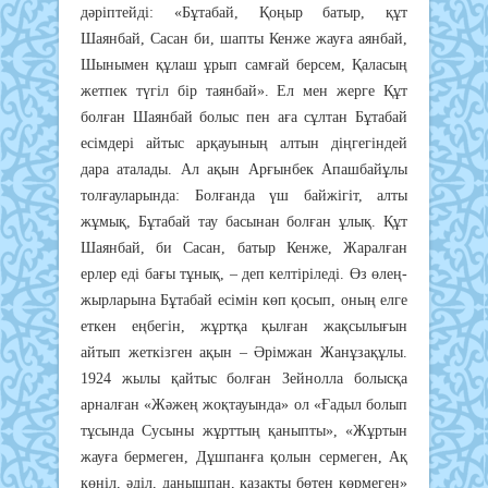
дәріптейді: «Бұтабай, Қоңыр батыр, құт
Шаянбай, Сасан би, шапты Кенже жауға аянбай,
Шынымен құлаш ұрып самғай берсем, Қаласың
жетпек түгіл бір таянбай». Ел мен жерге Құт
болған Шаянбай болыс пен аға сұлтан Бұтабай
есімдері айтыс арқауының алтын діңгегіндей
дара аталады. Ал ақын Арғынбек Апашбайұлы
толғауларында: Болғанда үш байжігіт, алты
жұмық, Бұтабай тау басынан болған ұлық. Құт
Шаянбай, би Сасан, батыр Кенже, Жаралған
ерлер еді бағы тұнық, – деп келтіріледі. Өз өлең-
жырларына Бұтабай есімін көп қосып, оның елге
еткен еңбегін, жұртқа қылған жақсылығын
айтып жеткізген ақын – Әрімжан Жанұзақұлы.
1924 жылы қайтыс болған Зейнолла болысқа
арналған «Жәжең жоқтауында» ол «Ғадыл болып
тұсында Сусыны жұрттың қаныпты», «Жұртын
жауға бермеген, Дұшпанға қолын сермеген, Ақ
көңіл, әділ, данышпан, қазақты бөтен көрмеген»