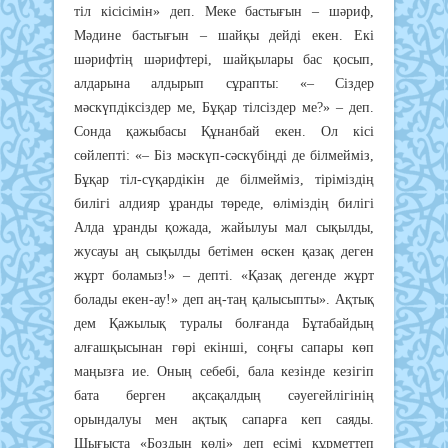
тіл кісісімін» деп. Меке бастығын – шәриф,
Мәдине бастығын – шайқы дейді екен. Екі
шәрифтің шәрифтері, шайқылары бас қосып,
алдарына алдырып сұрапты: «– Сіздер
мәскүпдіксіздер ме, Бұқар тілсіздер ме?» – деп.
Сонда қажыбасы Құнанбай екен. Ол кісі
сөйлепті: «– Біз мәскүп-сәскүбіңді де білмейміз,
Бұқар тіл-сүқардікін де білмейміз, тіріміздің
билігі алдияр ұранды төреде, өліміздің билігі
Алда ұранды қожада, жайылуы мал сықылды,
жусауы аң сықылды бетімен өскен қазақ деген
жұрт боламыз!» – депті. «Қазақ дегенде жұрт
болады екен-ау!» деп аң-таң қалысыпты». Ақтық
дем Қажылық туралы болғанда Бұтабайдың
алғашқысынан гөрі екінші, соңғы сапары көп
маңызға ие. Оның себебі, бала кезінде кезігіп
бата берген ақсақалдың сәуегейлігінің
орындалуы мен ақтық сапарға кеп саяды.
Шығыста «Боздың көлі» деп есімі құрметтеп