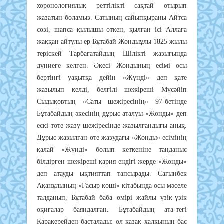
хоронологиялық реттілікті сақтай отырып
жазатын боламыз. Сатының сайыпқыраны Айтса
сөзі, шапса қылышы өткен, қылған ісі Аллаға
жаққан айтулы ер Бұтабай Жондыұлы 1825 жылы
теріскей Тарбағатайдың Шілікті жазығында
дүниеге келген. Әкесі Жондының есімі осы
бертінгі уақытқа дейін «Жүнді» деп қате
жазылып келді, белгілі шежіреші Мүсәйіп
Сыдықовтың «Саты шежіресінің» 97-бетінде
Бұтабайдың әкесінің дұрыс аталуы «Жонды» деп
ескі төте жазу шежіресінде жазылғандығы анық.
Дұрыс жазылған өте жазудағы «Жонды» есімінің
қалай «Жүнді» болып кеткеніне таңданыс
білдірген шежіреші қария ендігі жерде «Жонды»
деп атауды ықтияттап тапсырады. Сағынбек
Ақанұлының «Ғасыр көші» кітабында осы мәселе
талданып, Бұтабай баба өмірі жайлы үзік-үзік
оқиғалар баяндалған. Бұтабайдың ата-тегі
Қаракерейден басталады: ол қазақ халқының бас