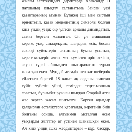
жылғы зерттеуіндегі деректерде Александр ІІ
патшаның ұлықтау салтанатына Зайсан уезі
қазақтарының атынан Бұтакең іші мен сыртын
өрнектетіп, қазақ мәдениетінің символы болған
киіз үйдің үздік бір үлгісін арнайы дайындатып,
сыйға бергені жазылған. Ол үй ағашының
кереге, уық, сықырлауық, шаңырақ, есік, босаға
секілді сүйектерін алтынның буына ұстатып,
кереге көздерін алтын мен күмістен өріп өткізіп,
алуан түрлі айшықпен шытыралатып тұрып
жасатқан екен. Мұндай әсемдік пен хас шеберлік
үйлескен бірегей 18 қанат ақ орданы ағаштан
түйін түйетін үйші, темірден теңге-моншақ
соғатын, бұрымбет руынан шыққан Отарбай атты
жас зергер жасап шығыпты. Көрген адамдар
қалдырған естеліктерге қарағанда, керегенің биік
болғаны сонша, алтынмен ысталған әсем
уықтарды жігіттер ат үстінен шанышқан екен.
Ал киіз үйдің ішкі жабдықтарын – құр, басқұр,