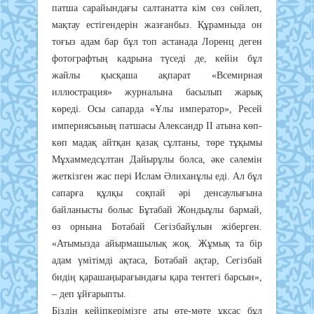
патша сарайындағы салтанатта кім сөз сөйлеп,
мақтау естігендерін жазғанбыз. Құрамныда он
тоғыз адам бар бұл топ астанада Лоренц деген
фотографтың кадрына түседі де, кейін бұл
жайлы қысқаша ақпарат «Всемирная
иллюстрация» журналына басылып жарық
көреді. Осы сапарда «Ұлы император», Ресей
империясының патшасы Александр ІІ атына көп-
көп мадақ айтқан қазақ сұлтаны, төре тұқымы
Мұхаммедсұлтан Дайырұлы болса, әке сәлемін
жеткізген жас пері Ислам Әлиханұлы еді. Ал бұл
сапарға құлқы соқпай әрі денсаулығына
байланысты болыс Бұтабай Жондыұлы бармай,
өз орнына Ботабай Сегізбайұлын жіберген.
«Атымызда айырмашылық жоқ. Жұмық та бір
адам үмітімді ақтаса, Ботабай ақтар, Сегізбай
бидің қарашаңырағындағы қара тентегі барсын»,
– деп ұйғарыпты.
Біздің кейіпкерімізге аты өте-мөте ұқсас бұл