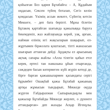
қойылған Боз қария Бұтабайға: – А, Құдайым
оңдасын, Сексен түйең боталап, Сегіз келін
қомдасын. Үкімің ассын жекеге, Сүйегің кетсін
Меккеге, – деп бата беріпті. Мұны білетін
Бұтакең қартайған шағында қажылыққа баруға
бекемденіп, жаз жайлауында керей, уақ, арғын,
найман елінің игі жақсыларын шақырып, ел-
жұртымен біржолата қоштасып, тіпті жаназасын
шығарып аттанған дейді. Ардақты ел арысының
ақтық сапары жайлы «Алла тілегін қабыл етсе
керек, ертесі тан намазына ұйып отырғанда,
сәждеден басын көтермеген күйі жүріп кетеді де,
бірге барған қажышылармен қасындағы серігі
бұрымбет Ошақбай қажы Бұтабай қажының
артқы жұмысын тындырып, Меккеде оқуда
жүрген Ғабдырахман Сыпырындыұлы мен
қажылар Бұтабайды Меккеде жерлеп, о дүниеге
аттандырған» деп жазады Асқар Игенұлы.