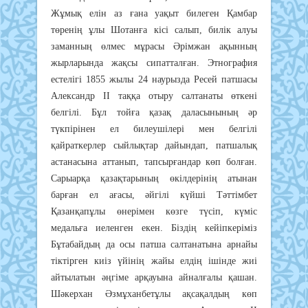
Жұмық елін аз ғана уақыт билеген Қамбар
төренің ұлы Шотанға кісі салып, билік алуы
заманның өлмес мұрасы Әрімжан ақынның
жырларында жақсы сипатталған. Этнография
естелігі 1855 жылы 24 наурызда Ресей патшасы
Александр ІІ таққа отыру салтанаты өткені
белгілі. Бұл тойға қазақ даласынының әр
түкпірінен ел билеушілері мен белгілі
қайраткерлер сыйлықтар дайындап, патшалық
астанасына аттанып, тапсырғандар көп болған.
Сарыарқа қазақтарының өкілдерінің атынан
барған ел ағасы, әйгілі күйші Тәттімбет
Қазанқапұлы өнерімен көзге түсіп, күміс
медальға иеленген екен. Біздің кейіпкеріміз
Бұтабайдың да осы патша салтанатына арнайы
тіктірген киіз үйінің жайы елдің ішінде жиі
айтылатын әңгіме арқауына айналғалы қашан.
Шәкерхан Әзмұханбетұлы ақсақалдың көп