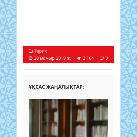
Тарих
20 мамыр 2019 ж.
2 184
0
ҰҚСАС ЖАҢАЛЫҚТАР: