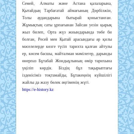
Семей, Алматы және Астана қалаларына,
Қытайдың Тарбағатай аймағының Дөрбілжін,
Толы аудандарына бытырай қоныстанған.
Жұмықтың саты ұрпағынан Зайсан уезін қырық
жыл билеп, Орта жүз жиындарында төбе би
болған, Ресей мен Қытай арасындағы әр қилы
мәселелерде көзге түсіп тарихта қалған айтулы
ер, көсем басшы, майталман мәмілегер, дарынды
өнерпаз Бұтабай Жондыұлының өмір тарихына
үңіліп көрдік. Біздің бұл тақырыптағы
ізденісіміз тоқтамайды, Бұтакеңнің күйшілігі
жайлы да жазу бөлек әңгіменің жүгі.
https://e-history.kz