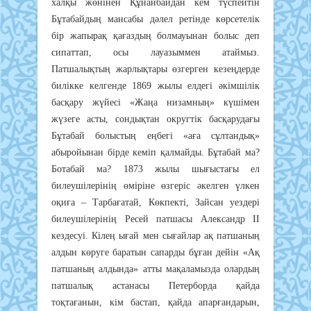
халқы жөнінен Құнанбайдан кем түспейтін
Бұтабайдың мансабы дәлел ретінде көрсетелік
бір жапырақ қағаздың болмауынан болыс деп
сипаттап, осы лауазыммен атаймыз.
Патшалықтың жарлықтары өзгерген кезеңдерде
билікке келгенде 1869 жылы елдегі әкімшілік
басқару жүйесі «Жаңа низамның» күшімен
жүзеге асты, сондықтан округтік басқарудағы
Бұтабай болыстың еңбегі «аға сұлтандық»
абыройынан бірде кеміп қалмайды. Бұтабай ма?
Ботабай ма? 1873 жылы шығыстағы ел
билеушілерінің өміріне өзгеріс әкелген үлкен
оқиға – Тарбағатай, Көкпекті, Зайсан уездері
билеушілерінің Ресей патшасы Александр ІІ
кездесуі. Кілең ығай мен сығайлар ақ патшаның
алдын көруге баратын сапарды бұған дейін «Ақ
патшаның алдында» атты мақаламызда олардың
патшалық астанасы Петерборда қайда
тоқтағанын, кім бастап, қайда апарғандарын,