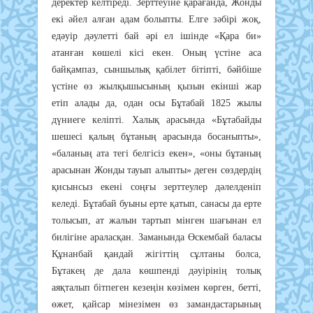
деректер келтіреді. Зерттеуіне қарағанда, Жонды
екі әйел алған адам болыпты. Елге зәбірі жоқ,
едәуір дәулетті бай әрі ел ішінде «Қара би»
атанған көшелі кісі екен. Оның үстіне аса
байқампаз, сыншылық қабілет бітіпті, бәйбіше
үстіне өз жылқышысының қызын екінші жар
етіп алады да, одан осы Бұтабай 1825 жылы
дүниеге келіпті. Халық арасында «Бұтабайды
шешесі қалың бұтаның арасында босаныпты»,
«баланың ата тегі белгісіз екен», «оны бұтаның
арасынан Жонды тауып алыпты» деген сөздердің
қисынсыз екені соңғы зерттеулер дәлелденіп
келеді. Бұтабай буыны ерте қатып, санасы да ерте
толысып, ат жалын тартып мінген шағынан ел
билігіне араласқан. Заманында Өскембай баласы
Құнанбай қандай жігіттің сұлтаны болса,
Бұтакең де дала көшпенді дәуірінің толық
аяқталып бітпеген кезеңін көзімен көрген, бетті,
өжет, қайсар мінезімен өз замандастарының