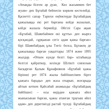
«Атыңды білген әр дуан, Көз жасыммен бет
жуам» деп Бұтабай бейнесін көркем кестелейді.
Қасиетті сапар Тарихи еңбектерде Бұтабайдың
қажылыққа екі рет барғаны кейде жазылып,
кейде жазыла бермейді. Әйгілі Сара ақын
«Бұтабай, Шаянбаймен екі құтты» деп жырға
қосқандай, «ұрқынан сегіз адам қажы барған»
бірі Шаянбайдың ұлы Төгіс болса, Бұтакең де
қажылыққа барған уақыттары: 1874 және 1895
жылдар. «Өткен күнде белгі бар» кітабында
белгілі қайраткер, кезінде Шілікті совхозын
басқарған Қалым Құнафиянов «Бұтабай қажы
бірінші рет 1874 жылы бәйбішесімен бірге
қажыға барады» деп жаза отырып, жоғарыда
айтып кеткен Қайсабай анамызды «Бұтабайдың
бәйбішесі – осы өңірден қажыға әйел
жынысынан барған, қажы атанған тұңғыш әйел
адам» деп дерегімізді растай түседі. Бұтабайдың