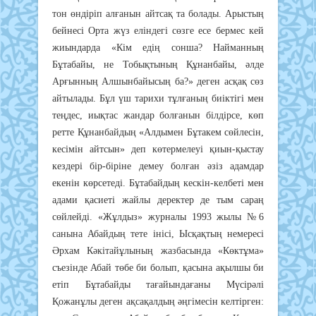
тон өндіріп алғанын айтсақ та болады. Арыстың
бейнесі Орта жүз еліндегі сөзге есе бермес кей
жиындарда «Кім едің сонша? Найманның
Бұтабайы, не Тобықтының Құнанбайы, әлде
Арғынның Алшынбайысың ба?» деген асқақ сөз
айтылады. Бұл үш тарихи тұлғаның биіктігі мен
теңдес, иықтас жандар болғанын білдірсе, көп
ретте Құнанбайдың «Алдымен Бұтакем сөйлесін,
кесімін айтсын» деп көтермелеуі қиын-қыстау
кездері бір-біріне демеу болған әзіз адамдар
екенін көрсетеді. Бұтабайдың кескін-келбеті мен
адами қасиеті жайлы деректер де тым сараң
сөйлейді. «Жұлдыз» журналы 1993 жылы №6
санына Абайдың тете інісі, Ысқақтың немересі
Әрхам Кәкітайұлының жазбасында «Көктұма»
съезінде Абай төбе би болып, қасына ақылшы би
етіп Бұтабайды тағайындағаны Мүсірәлі
Қожанұлы деген ақсақалдың әңгімесін келтірген: