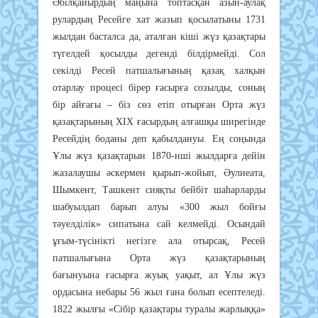
Әбілқайырдың маңына топтасқан азын-аулақ
рулардың Ресейге хат жазып қосылатыны 1731
жылдан басталса да, аталған кіші жүз қазақтары
түгелдей қосылды дегенді білдірмейді. Сол
секілді Ресей патшалығының қазақ халқын
отарлау процесі бірер ғасырға созылды, соның
бір айғағы – біз сөз етіп отырған Орта жүз
қазақтарының ХІХ ғасырдың алғашқы ширегінде
Ресейдің боданы деп қабылдануы. Ең соңында
Ұлы жүз қазақтарын 1870-нші жылдарға дейін
жазалаушы әскермен қырып-жойып, Әулиеата,
Шымкент, Ташкент сияқты бейбіт шаһарларды
шабуылдап барып алуы «300 жыл бойғы
тәуелділік» сипатына сай келмейді. Осындай
ұғым-түсінікті негізге ала отырсақ, Ресей
патшалығына Орта жүз қазақтарының
бағынуына ғасырға жуық уақыт, ал Ұлы жүз
ордасына небары 56 жыл ғана болып есептеледі.
1822 жылғы «Сібір қазақтары туралы жарлыққа»