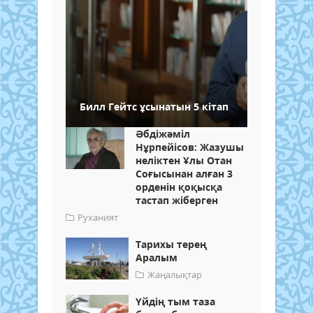
Билл Гейтс ұсынатын 5 кітап
Әбдіжәміл
Нұрпейісов: Жазушы
неліктен Ұлы Отан
Соғысынан алған 3
орденін қоқысқа
тастап жіберген
Руханият
Тарихы терең
Аралым
Жаңалықтар
Үйдің тым таза