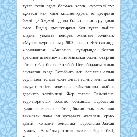
тұлға тегін адам болмаса керек, суреттегі түр
тұлғасы мен киім киісіне қарап, өз дәуірінің
белді де беделді адамы болғанын аңғару қиын
емес. Біздің қызықтырған бұл тұлға жайлы
алдағы уақытта кеңірек жазатын боламыз.
«Мұра» журналының 2008 жылғы №5 санында
жарияланған «Ақпатша ғұзырында болған
арыстың азаматы» атты мақалада билеп отырған
аймағы бар болыс Ботабай Петербордағы жиын
аяқталған кезде Бұтабайға деп берілген алтын
зерлі шен тонын және алтын тегене мен алтын
ожауды тиісті адамына табыстағаны жайлы
деректер келтіріледі. Жер таласы Әкімшілік-
территориялық бөлініс бойынша Тарбағатай
ауданы шекаралық аймақ болып атам заманнан
танылған және ол ертеректе жасалған орыс-
қытай келісімі бойынша Тарбағатай-Зайсан
аумағы, Алтайдың соған жалғас бергі беті,