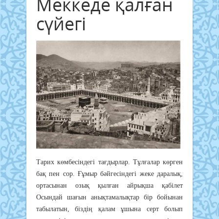
Меккеде қалған
сүйегі
Тарих көмбесіндегі тағдырлар. Тұлғалар көрген
бақ пен сор. Ғұмыр бәйгесіндегі жеке даралық,
ортасынан озық қылған айрықша қабілет
Осындай шағын анықтамалықтар бір бойынан
табылатын, біздің қалам ұшына серт болып