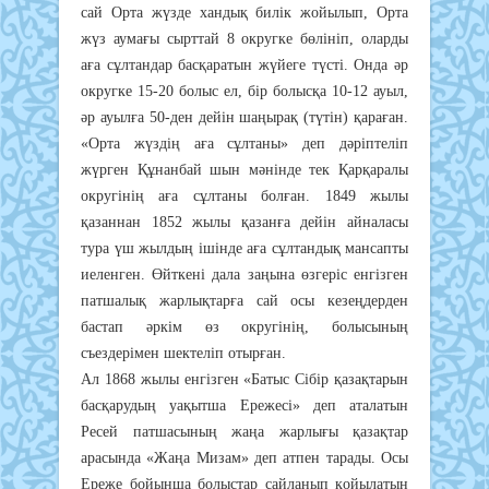
сай Орта жүзде хандық билік жойылып, Орта
жүз аумағы сырттай 8 округке бөлініп, оларды
аға сұлтандар басқаратын жүйеге түсті. Онда әр
округке 15-20 болыс ел, бір болысқа 10-12 ауыл,
әр ауылға 50-ден дейін шаңырақ (түтін) қараған.
«Орта жүздің аға сұлтаны» деп дәріптеліп
жүрген Құнанбай шын мәнінде тек Қарқаралы
округінің аға сұлтаны болған. 1849 жылы
қазаннан 1852 жылы қазанға дейін айналасы
тура үш жылдың ішінде аға сұлтандық мансапты
иеленген. Өйткені дала заңына өзгеріс енгізген
патшалық жарлықтарға сай осы кезеңдерден
бастап әркім өз округінің, болысының
съездерімен шектеліп отырған.
Ал 1868 жылы енгізген «Батыс Сібір қазақтарын
басқарудың уақытша Ережесі» деп аталатын
Ресей патшасының жаңа жарлығы қазақтар
арасында «Жаңа Мизам» деп атпен тарады. Осы
Ереже бойынша болыстар сайланып қойылатын