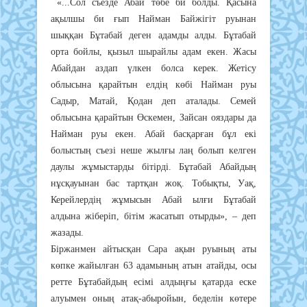
«...Сол съезде Абай төбе би болды. Қасына
ақылшы би ғып Найман Байжігіт руынан
шыққан Бұтабай деген адамды алды. Бұтабай
орта бойлы, қызыл шырайлы адам екен. Жасы
Абайдан аздап үлкен болса керек. Жетісу
облысына қарайтын елдің көбі Найман руы
Садыр, Матай, Қодан деп аталады. Семей
облысына қарайтын Өскемен, Зайсан ояздары да
Найман руы екен. Абай басқарған бұл екі
болыстың съезі неше жылғы лаң болып келген
даулы жұмыстарды бітірді. Бұтабай Абайдың
нұсқауынан бас тартқан жоқ. Тобықты, Уақ,
Керейлердің жұмысын Абай ылғи Бұтабай
алдына жіберіп, бітім жасатып отырды», – деп
жазады.
Біржанмен айтысқан Сара ақын руының аты
көпке жайылған 63 адамының атын атайды, осы
ретте Бұтабайдың есімі алдыңғы қатарда еске
алуымен оның атақ-абыройын, беделін көтере