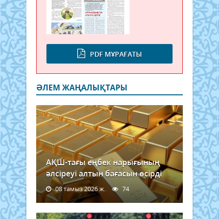
PDF МҰРАҒАТЫ
ӘЛЕМ ЖАҢАЛЫҚТАРЫ
АҚШ-тағы еңбек нарығының
әлсіреуі алтын бағасын өсірді
08 тамыз 2026 ж.
74