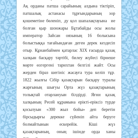
Ақ орданы патша сарайының алдына тіктіріп,
патшалық астанасы тұрғындарының зор
қошеметіне бөленіп, ду қол шапалақтауына ие
болған қыр шонжары Бұтабайды осы жолы
император Зайсан оязының 16 болысына
болыстыққа тағайындаған деген дерек кездесіп
отыр. Құнанбаймен қатарлас ХІХ ғасырда қазақ
халқын басқару тәртібі, билеу жүйесі бірнеше
мәрте өзгергені тарихтан белгілі жайт. Осы
жерден біраз шегініс жасауға тура келіп тұр.
1822 жылғы Сібір қазақтарын басқару туралы
жарғының шығуы Орта жүз қазақтарының
толықтай отарлануын білдірді. Яғни қазақ
халқының Ресей құрамына ерікті-еріксіз түрде
қосылуын «300 жыл бойы» деп беретін
бірсыдырғы дерекке сүйеніп айта беруге
болмайтынын ескерейік. Кіші жүз
қазақтарының, оның ішінде орда ханы