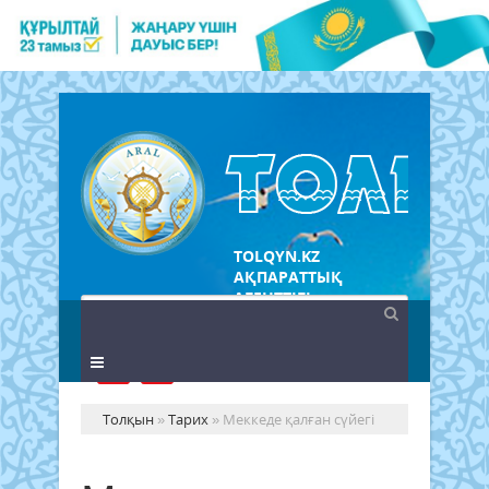
TOLQYN.KZ
АҚПАРАТТЫҚ
АГЕНТТІГІ
Толқын
»
Тарих
» Меккеде қалған сүйегі