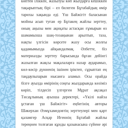
көптен іліккен, жазылуы көп жылдарға кешіккен
тақырыптың бірі – ел билеген Бұтабайдың өмір
тарихы хақында еді. Үш Байжігіт баласынан
мойны асып туған ер Бұтакең жайлы зерттеу,
оның аңызы мен ақиқаты астасқан ғұмырын өз
шамамызша шаң-тозаңынан арылтып, таза,
нақты үлгісін көрсете жазу осы жолғы
қадамымызда айқындалмақ. Әлбетте, біз
материалды зерттеу барысында бұған дейінгі
жазылған жақсы мақалаларға назар аударамыз,
көл-көсір дүниенің ішінен іріктеп, сұрыптап ең
таңдаулыларын нысанға аламыз. Осы орайда
бізге ауылда өмірінің соңғы жылдарында көзіміз
көріп, тілдесіп үлгерген Мұрат ақсақал
Тисаұлының ауызша деректері, «Үкілі найза
ұстаған үш Байжігіт» еңбегінің авторы
Шәкерхан Әзмұхамедовтің зерттеулері мен қарт
қаламгер Асқар Игеннің Бұтабай жайлы
тереңнен толғаған құнды қазынасына сүйене әрі