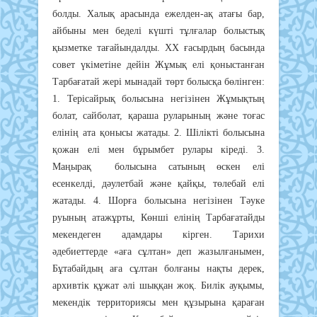
болды. Халық арасында ежелден-ақ атағы бар,
айбыны мен беделі күшті тұлғалар болыстық
қызметке тағайындалды. ХХ ғасырдың басында
совет үкіметіне дейін Жұмық елі қоныстанған
Тарбағатай жері мынадай төрт болысқа бөлінген:
1. Терісайрық болысына негізінен Жұмықтың
болат, сайболат, қараша руларының және тоғас
елінің ата қонысы жатады. 2. Шілікті болысына
қожан елі мен бұрымбет рулары кіреді. 3.
Маңырақ болысына сатының өскен елі
есенкелді, дәулетбай және қайқы, төлебай елі
жатады. 4. Шорға болысына негізінен Тәуке
руының атажұрты, Көнші елінің Тарбағатайды
мекендеген адамдары кірген. Тарихи
әдебиеттерде «аға сұлтан» деп жазылғанымен,
Бұтабайдың аға сұлтан болғаны нақты дерек,
архивтік құжат әлі шыққан жоқ. Билік ауқымы,
мекендік территориясы мен құзырына қараған