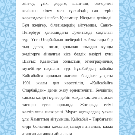
жіп-су, үзік, дөдеге, шым-ши, ою-өрнегі
келіскен кілем мен тұскиіздің сан түрін
көркемдеуші шебер Қалампыр Иісқызы делінеді.
Бұл жәдігер, білетіндердің айтуынша, Санкт-
Петербург қаласындағы Эрмитажда сақталып
тұр. Ұста Отарбайдың шеберлігі жайлы таңы бір
тың дерек, оның қолынан шыққан құнды
жәдігерге айналған кісе белдік қазіргі күні
Шығыс Қазақстан облыстың этнографиялық
музейінде сақталып тұр. Бұтабайдың зайыбы
Қайсабайға арналып жасалға белдікте уақыты
1901 жылы деп көрсетіліп, «Қайсабайға
Отарбайдан» деген жазу өрнектеліпті. Белдіктің
сапасы қазіргі күнге дейін жақсы сақталған, асыл
тастары түгел орнында. Жоғарыда есімі
келтірілген шежіреші Мұрат ақсақалдың үлкен
ұлы Хамиттың айтуынша, Қайсабай – Тарбағатай
өңірі бойынша қажылық сапарға аттанып, қажы
атанған алғашқы әйел адам.