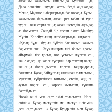
алғашқы қажылығы сапарында Құнанбай да,
Дала өлкесінен жүзден астам белді ақсақалдар
Мекке, Мәдине шаһарларында бас қосады. Бұрын
қажылыққа бармаған, алғаш рет табан ізі түсіп
тұрған қазақтарға таңырқаған шетелдік адамдар
аз болмапты. Сондай бір тосын оқиға Мәшһүр
Жүсіп Көпейұлының жазбаларында сақталған.
«Қазақ бұдан бұрын бүйтіп бас қосып қажыға
бармаған екен. Жүз жиырма кісі болып арасын
айырмай, тізе қосып, қол ұстасып жүрген соң
және өздері де көзге түсерлік һәр таптың қасқа-
жайсаңы болғандықтан көрген таңырқарлық
болыпты. Қазақ байқұстың салпиған тымағының
құлағын, сүйретілген тонының етегін, аңқиған
аузын көрген соң көрген қызығып, сұқтана
бастайды ғой.
Ноғай өкілі мен сарт өкілі таласыпты. Ноғай
өкілі: «– Бұлар мәскүптік, мен мәскүп кісісімін»
деп, сарт дәлелі: «–Бұлар Бұқар тіл, мен Бұқар