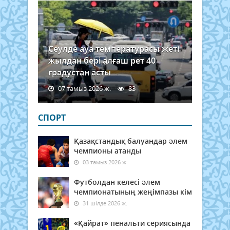
Сеулде ауа температурасы жеті
жылдан бері алғаш рет 40
градустан асты
07 тамыз 2026 ж.
83
СПОРТ
Қазақстандық балуандар әлем
чемпионы атанды
03 тамыз 2026 ж.
Футболдан келесі әлем
чемпионатының жеңімпазы кім
31 шілде 2026 ж.
«Қайрат» пенальти сериясында