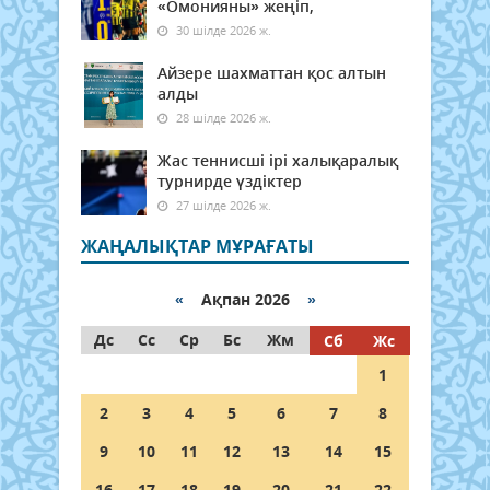
«Омонияны» жеңіп,
30 шілде 2026 ж.
Айзере шахматтан қос алтын
алды
28 шілде 2026 ж.
Жас теннисші ірі халықаралық
турнирде үздіктер
27 шілде 2026 ж.
ЖАҢАЛЫҚТАР МҰРАҒАТЫ
«
Ақпан 2026
»
Дс
Сс
Ср
Бс
Жм
Сб
Жс
1
2
3
4
5
6
7
8
9
10
11
12
13
14
15
16
17
18
19
20
21
22