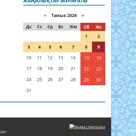
ЖАҢАЛЫҚТАР МҰРАҒАТЫ
«
Тамыз 2026 »
Дс
Сс
Ср
Бс
Жм
Сб
Жс
1
2
3
4
5
6
7
8
9
10
11
12
13
14
15
16
17
18
19
20
21
22
23
24
25
26
27
28
29
30
31
лігі