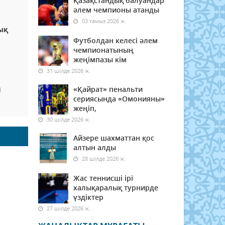
Қазақстандық балуандар
әлем чемпионы атанды
03 тамыз 2026 ж.
ық
Футболдан келесі әлем
чемпионатының
жеңімпазы кім
31 шілде 2026 ж.
«Қайрат» пенальти
Ы
сериясында «Омонияны»
жеңіп,
30 шілде 2026 ж.
Айзере шахматтан қос
алтын алды
28 шілде 2026 ж.
Жас теннисші ірі
халықаралық турнирде
үздіктер
27 шілде 2026 ж.