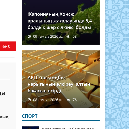
Жапонияның Хонсю
аралының жағалауында 5,4
балдық жер сілкінісі болды
09 тамыз 2026 ж.
58
0
АҚШ-тағы еңбек
нарығының әлсіреуі алтын
бағасын өсірді
НДЫ
08 тамыз 2026 ж.
76
СПОРТ
лдық