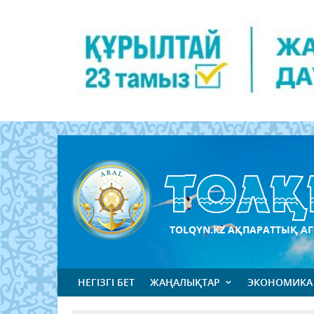
TOLQYN.KZ АҚПАРАТТЫҚ АГ
НЕГІЗГІ БЕТ
ЖАҢАЛЫҚТАР
ЭКОНОМИКА