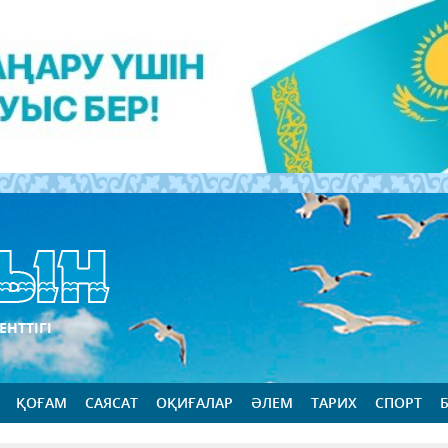
ЕНТТІГІ
ҚОҒАМ
САЯСАТ
ОҚИҒАЛАР
ӘЛЕМ
ТАРИХ
СПОРТ