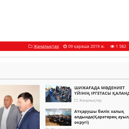
Жаңалықтар
09 қараша 2019 ж.
1 582
ШИЖАҒАДА МӘДЕНИЕТ
ҮЙІНІҢ ІРГЕТАСЫ ҚАЛА
Жаңалықтар
Атқарушы билік халық
алдында(Қаратерең ауы
округі)