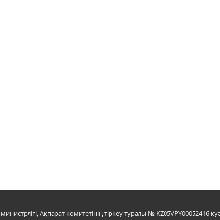
инистрлігі, Ақпарат комитетінің тіркеу туралы № KZ05VPY00052416 куә