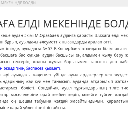
І МЕКЕНІНДЕ БОЛДЫ
ҒА ЕЛДІ МЕКЕНІНДЕ БО
 кеше аудан әкімі М.Оразбаев ауданға қарасты Шижаға елді мек
н бұрып, ауылдағы әлеуметтік нысандарды аралап өтті.
ың ішінде, ауылдағы №57 Е.Көшербаев атындағы білім ошағы
абақшаға бас сұққан аудан басшысы ең алдымен жылу беру ж
ысын тексеріп, жалпы жұмыс барысымен танысты деп хаб
н әкімдігінің баспасөз қызметі
.
н әрі ауылдағы мәдениет үйінде ауыл ардагерлерімен жүздес
ғындарының жай-күйімен танысып, ауданда атқарылып жатқан
ыстармен бөлісті. Сондай-ақ, ауыл тұрғындарының тілге ти
қатар мәселелеріне орай көзбен көріп, көкейге түйген жағд
анда оң шешім табуына жағдай жасайтындығын, қаралаты
міне қарай үйлестіретінін айтты.