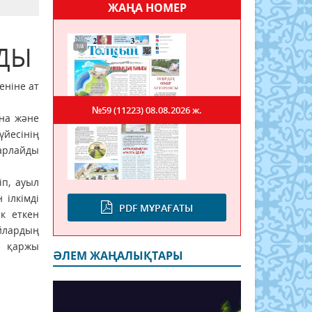
ЖАҢА НОМЕР
ЛДЫ
еніне ат
№59 (11223)
08.08.2026 ж.
на және
үйесінің
арлайды
іп, ауыл
 ілкімді
PDF МҰРАҒАТЫ
ек еткен
айлардың
н қаржы
ӘЛЕМ ЖАҢАЛЫҚТАРЫ