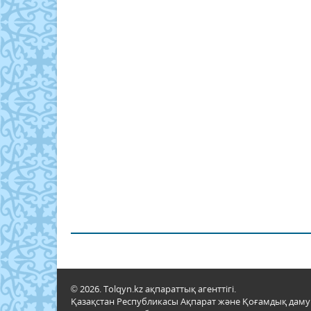
© 2026. Tolqyn.kz ақпараттық агенттігі.
Қазақстан Республикасы Ақпарат және Қоғамдық даму м