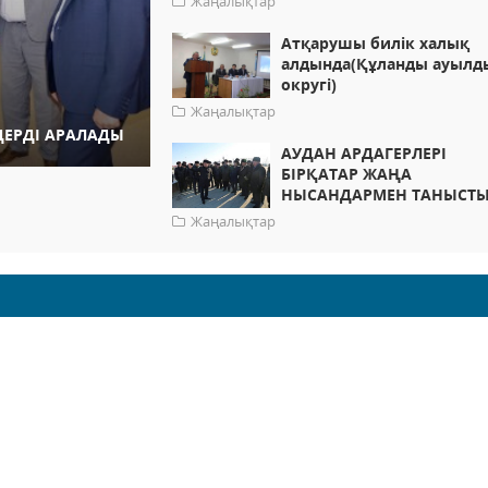
Жаңалықтар
Атқарушы билік халық
алдында(Құланды ауылд
округі)
Жаңалықтар
ДЕРДІ АРАЛАДЫ
АУДАН АРДАГЕРЛЕРІ
БІРҚАТАР ЖАҢА
НЫСАНДАРМЕН ТАНЫСТ
Жаңалықтар