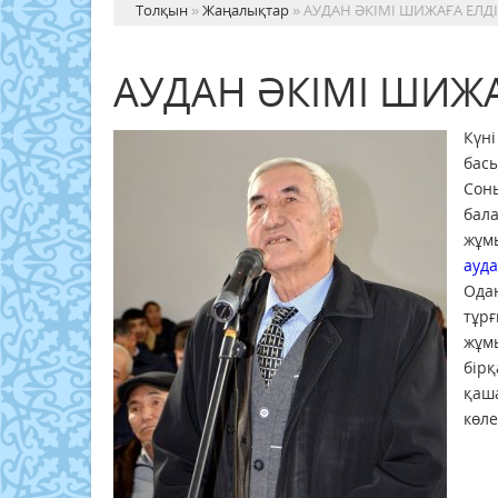
Толқын
»
Жаңалықтар
» АУДАН ӘКІМІ ШИЖАҒА ЕЛД
АУДАН ӘКІМІ ШИЖА
Күні
басы
Сон
бал
жұм
ауда
Ода
тұр
жұм
бір
қаш
көле