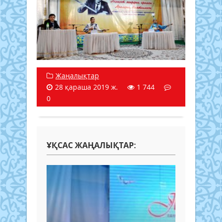
Жаңалықтар
28 қараша 2019 ж.
1 744
0
ҰҚСАС ЖАҢАЛЫҚТАР: