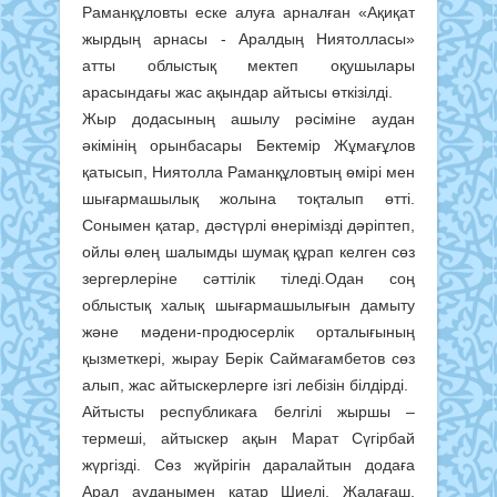
Раманқұловты еске алуға арналған «Ақиқат
жырдың арнасы - Аралдың Ниятолласы»
атты облыстық мектеп оқушылары
арасындағы жас ақындар айтысы өткізілді.
Жыр додасының ашылу рәсіміне аудан
әкімінің орынбасары Бектемір Жұмағұлов
қатысып, Ниятолла Раманқұловтың өмірі мен
шығармашылық жолына тоқталып өтті.
Сонымен қатар, дәстүрлі өнерімізді дәріптеп,
ойлы өлең шалымды шумақ құрап келген сөз
зергерлеріне сәттілік тіледі.Одан соң
облыстық халық шығармашылығын дамыту
және мәдени-продюсерлік орталығының
қызметкері, жырау Берік Саймағамбетов сөз
алып, жас айтыскерлерге ізгі лебізін білдірді.
Айтысты республикаға белгілі жыршы –
термеші, айтыскер ақын Марат Сүгірбай
жүргізді. Сөз жүйрігін даралайтын додаға
Арал ауданымен қатар Шиелі, Жалағаш,