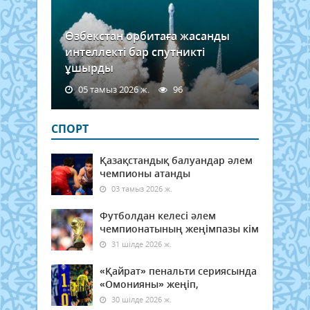
Өзбекстан орбитаға жасанды
интеллекті бар спутникті
ұшырды
05 тамыз 2026 ж.
96
СПОРТ
Қазақстандық балуандар әлем
чемпионы атанды
03 тамыз 2026 ж.
Футболдан келесі әлем
чемпионатының жеңімпазы кім
31 шілде 2026 ж.
«Қайрат» пенальти сериясында
«Омонияны» жеңіп,
30 шілде 2026 ж.