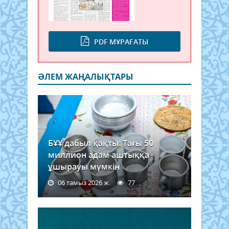
PDF МҰРАҒАТЫ
ӘЛЕМ ЖАҢАЛЫҚТАРЫ
БҰҰ дабыл қақты: Тағы 50
миллион адам аштыққа
ұшырауы мүмкін
06 тамыз 2026 ж.
77