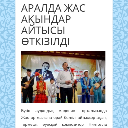
АРАЛДА ЖАС
АҚЫНДАР
АЙТЫСЫ
ӨТКІЗІЛДІ
Бүгін аудандық мәдениет орталығында
Жастар жылына орай белгілі айтыскер ақын,
термеші, әуесқой композитор Ниятолла