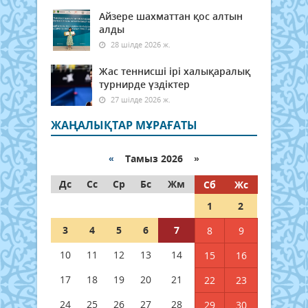
Айзере шахматтан қос алтын
алды
28 шілде 2026 ж.
Жас теннисші ірі халықаралық
турнирде үздіктер
27 шілде 2026 ж.
ЖАҢАЛЫҚТАР МҰРАҒАТЫ
«
Тамыз 2026 »
Дс
Сс
Ср
Бс
Жм
Сб
Жс
1
2
3
4
5
6
7
8
9
10
11
12
13
14
15
16
17
18
19
20
21
22
23
24
25
26
27
28
29
30