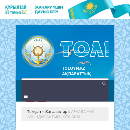
TOLQYN.KZ
АҚПАРАТТЫҚ
АГЕНТТІГІ
Толқын
»
Жаңалықтар
» АРАЛДА ЖАС
АҚЫНДАР АЙТЫСЫ ӨТКІЗІЛДІ