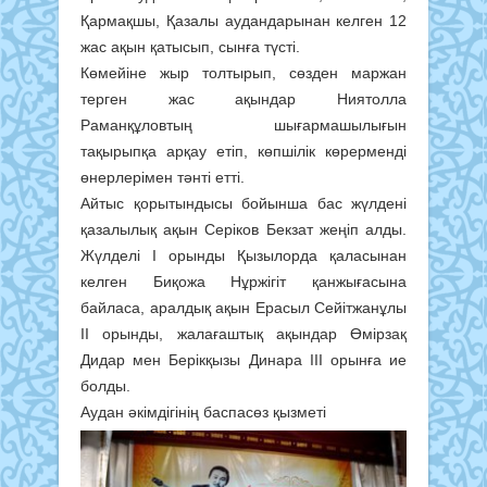
Қармақшы, Қазалы аудандарынан келген 12
жас ақын қатысып, сынға түсті.
Көмейіне жыр толтырып, сөзден маржан
терген жас ақындар Ниятолла
Раманқұловтың шығармашылығын
тақырыпқа арқау етіп, көпшілік көрерменді
өнерлерімен тәнті етті.
Айтыс қорытындысы бойынша бас жүлдені
қазалылық ақын Серіков Бекзат жеңіп алды.
Жүлделі I орынды Қызылорда қаласынан
келген Биқожа Нұржігіт қанжығасына
байласа, аралдық ақын Ерасыл Сейітжанұлы
II орынды, жалағаштық ақындар Өмірзақ
Дидар мен Берікқызы Динара III орынға ие
болды.
Аудан әкімдігінің баспасөз қызметі