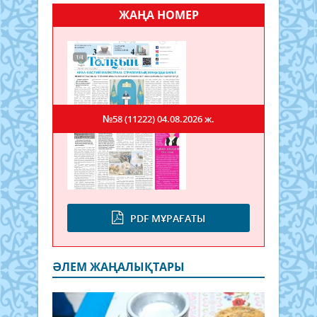
ЖАҢА НОМЕР
№58 (11222)
04.08.2026 ж.
PDF МҰРАҒАТЫ
ӘЛЕМ ЖАҢАЛЫҚТАРЫ