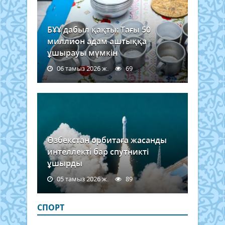
БҰҰ дабыл қақты: Тағы 50
миллион адам аштыққа
ұшырауы мүмкін
06 тамыз 2026 ж.
69
Өзбекстан орбитаға жасанды
интеллекті бар спутникті
ұшырды
05 тамыз 2026 ж.
89
СПОРТ