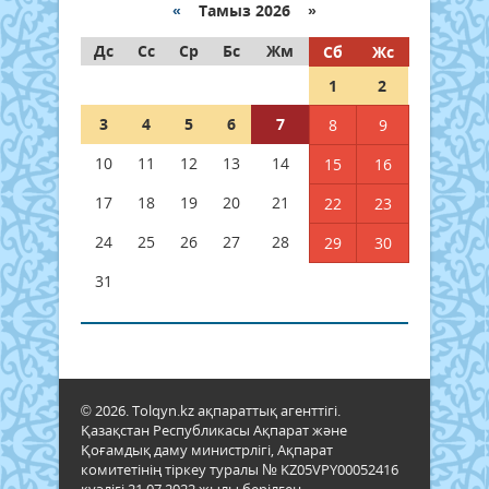
«
Тамыз 2026 »
Дс
Сс
Ср
Бс
Жм
Сб
Жс
1
2
3
4
5
6
7
8
9
10
11
12
13
14
15
16
17
18
19
20
21
22
23
24
25
26
27
28
29
30
31
© 2026. Tolqyn.kz ақпараттық агенттігі.
Қазақстан Республикасы Ақпарат және
Қоғамдық даму министрлігі, Ақпарат
комитетінің тіркеу туралы № KZ05VPY00052416
куәлігі 21.07.2022 жылы берілген.