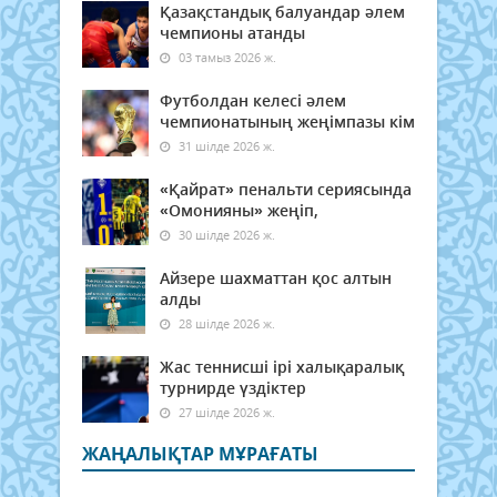
Қазақстандық балуандар әлем
чемпионы атанды
03 тамыз 2026 ж.
Футболдан келесі әлем
чемпионатының жеңімпазы кім
31 шілде 2026 ж.
«Қайрат» пенальти сериясында
«Омонияны» жеңіп,
30 шілде 2026 ж.
Айзере шахматтан қос алтын
алды
28 шілде 2026 ж.
Жас теннисші ірі халықаралық
турнирде үздіктер
27 шілде 2026 ж.
ЖАҢАЛЫҚТАР МҰРАҒАТЫ