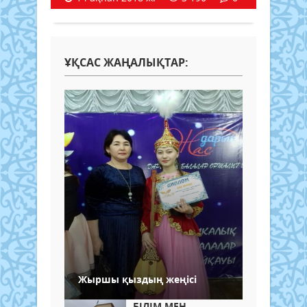
ҰҚСАС ЖАҢАЛЫҚТАР:
Жыршы қыздың жеңісі
БІЛІМ МЕН