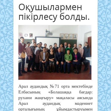
Оқушылармен
пікірлесу болды.
Арал аудандық №71 орта мектебінде
Елбасының «Болашаққа бағдар:
рухани жаңғыру» мақаласы аясында
Арал аудандық мәдениет
орталығының ұйымдастыруымен