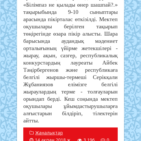
«Білімпаз не қылады өнер шашпай?.»
тақырыбында 9-10 сыныптары
арасында пікірталас өткізілді. Мектеп
оқушылары берілген тақырып
төңірегінде өзара пікір алысты. Шара
барысында аудандық мәдениет
орталығының үйірме жетекшілері -
жырау, ақын, сазгер, республикалық
конкурстардың лауреаты Айбек
Тәңірбергенов және республикаға
белгілі жыршы-термеші Серікқали
Жұбаниязов елімізге белгілі
жыраулардың терме - толғауларын
орындап берді. Кеш соңында мектеп
оқушылары ұйымдастырушыларға
алғыстарын білдіріп, тілектерін
айтты.
Жаңалықтар
14 ақпан 2018 ж.
3 196
0