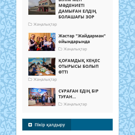
МӘДЕНИЕТІ
ДАМЫҒАН ЕЛДІҢ
БОЛАШАҒЫ ЗОР
Жаңалықтар
Жастар "Жайдарман"
ойындарында
Жаңалықтар
ҚОҒАМДЫҚ КЕҢЕС
ОТЫРЫСЫ БОЛЫП
ӨТТІ
Жаңалықтар
СҰРАҒАН ЕДІҢ БІР
ТУҒАН...
Жаңалықтар
Пікір қалдыру