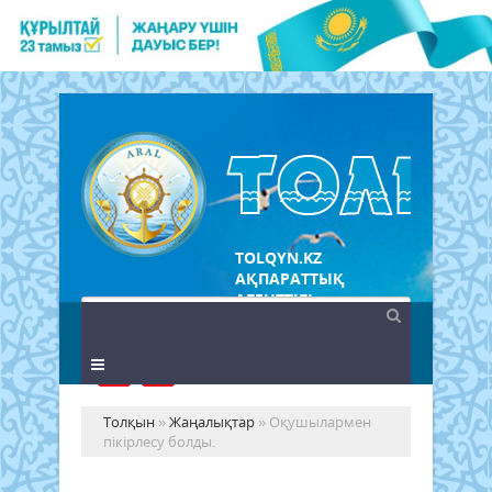
TOLQYN.KZ
АҚПАРАТТЫҚ
АГЕНТТІГІ
Толқын
»
Жаңалықтар
» Оқушылармен
пікірлесу болды.