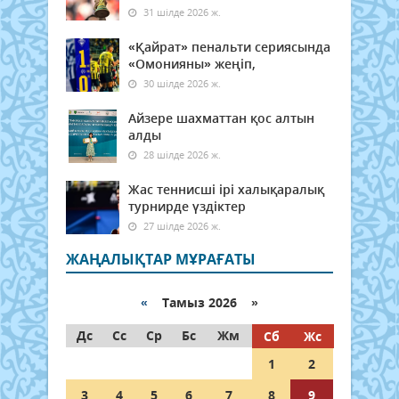
31 шілде 2026 ж.
«Қайрат» пенальти сериясында
«Омонияны» жеңіп,
30 шілде 2026 ж.
Айзере шахматтан қос алтын
алды
28 шілде 2026 ж.
Жас теннисші ірі халықаралық
турнирде үздіктер
27 шілде 2026 ж.
ЖАҢАЛЫҚТАР МҰРАҒАТЫ
«
Тамыз 2026 »
Дс
Сс
Ср
Бс
Жм
Сб
Жс
1
2
3
4
5
6
7
8
9