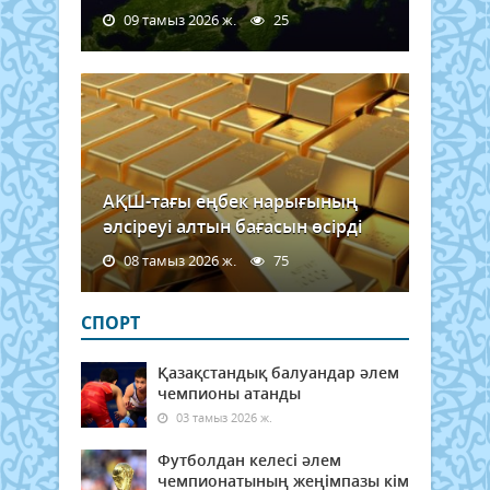
09 тамыз 2026 ж.
25
АҚШ-тағы еңбек нарығының
әлсіреуі алтын бағасын өсірді
08 тамыз 2026 ж.
75
СПОРТ
Қазақстандық балуандар әлем
чемпионы атанды
03 тамыз 2026 ж.
Футболдан келесі әлем
чемпионатының жеңімпазы кім