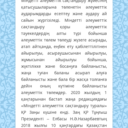
Міндетті әлеуметтік сақтандыру жүйесінің
қатысушыларына төленетін әлеуметтік
аударымдарды есептеу және аудару ай
сайын жүргізіледі. Міндетті әлеуметтік
сақтандыру қоры әлеуметтік
тәуекелдердің алты түрі бойынша
әлеуметтік төлем төлеуді жүзеге асырады,
атап айтқанда, еңбек ету қабілеттілігінен
айырылуы, асыраушысынан айырылуы,
жұмысынан айырылуы бойынша,
жүктілікке және босануға байланысты,
жаңа туған баланы асырап алуға
байланысты және бала бір жасқа толғанға
дейін оның күтіміне байланысты
әлеуметтік төлемдер. 2020 жылдың 1
қаңтарынан бастап жаңа редакциядағы
«Міндетті әлеуметтік сақтандыру туралы»
ҚР Заңы күшіне енді. Заң ҚР Тұңғыш
Президенті – Елбасы Н.Ә.Назарбаевтың
2018 жылғы 10 қаңтардағы Қазақстан