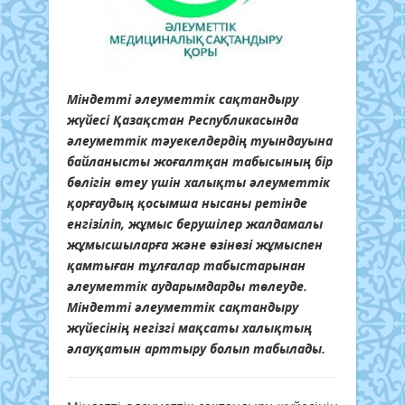
Міндетті әлеуметтік сақтандыру
жүйесі Қазақстан Республикасында
әлеуметтік тәуекелдердің туындауына
байланысты жоғалтқан табысының бiр
бөлiгiн өтеу үшiн халықты әлеуметтік
қорғаудың қосымша нысаны ретінде
енгізіліп, жұмыс берушілер жалдамалы
жұмысшыларға және өзінөзі жұмыспен
қамтыған тұлғалар табыстарынан
әлеуметтік аударымдарды төлеуде.
Міндетті әлеуметтік сақтандыру
жүйесінің негізгі мақсаты халықтың
әлауқатын арттыру болып табылады.