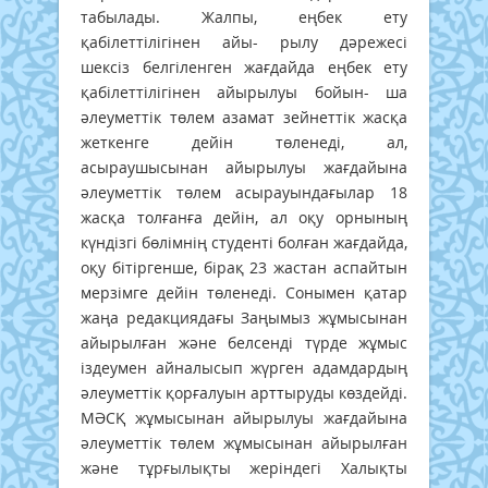
табылады. Жалпы, еңбек ету
қабілеттілігінен айы- рылу дәрежесі
шексіз белгіленген жағдайда еңбек ету
қабілеттілігінен айырылуы бойын- ша
әлеуметтік төлем азамат зейнеттік жасқа
жеткенге дейін төленеді, ал,
асыраушысынан айырылуы жағдайына
әлеуметтік төлем асырауындағылар 18
жасқа толғанға дейін, ал оқу орнының
күндізгі бөлімнің студенті болған жағдайда,
оқу бітіргенше, бірақ 23 жастан аспайтын
мерзімге дейін төленеді. Сонымен қатар
жаңа редакциядағы Заңымыз жұмысынан
айырылған және белсенді түрде жұмыс
іздеумен айналысып жүрген адамдардың
әлеуметтік қорғалуын арттыруды көздейді.
МӘСҚ жұмысынан айырылуы жағдайына
әлеуметтік төлем жұмысынан айырылған
және тұрғылықты жеріндегі Халықты