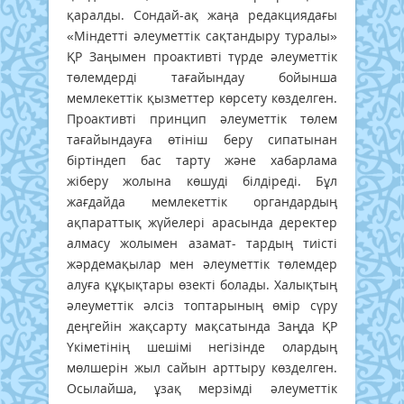
қаралды. Сондай-ақ жаңа редакциядағы
«Міндетті әлеуметтік сақтандыру туралы»
ҚР Заңымен проактивті түрде әлеуметтік
төлемдерді тағайындау бойынша
мемлекеттік қызметтер көрсету көзделген.
Проактивті принцип әлеуметтік төлем
тағайындауға өтініш беру сипатынан
біртіндеп бас тарту және хабарлама
жіберу жолына көшуді білдіреді. Бұл
жағдайда мемлекеттік органдардың
ақпараттық жүйелері арасында деректер
алмасу жолымен азамат- тардың тиісті
жәрдемақылар мен әлеуметтік төлемдер
алуға құқықтары өзекті болады. Халықтың
әлеуметтік әлсіз топтарының өмір сүру
деңгейін жақсарту мақсатында Заңда ҚР
Үкіметінің шешімі негізінде олардың
мөлшерін жыл сайын арттыру көзделген.
Осылайша, ұзақ мерзімді әлеуметтік