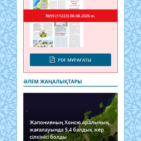
№59 (11223)
08.08.2026 ж.
PDF МҰРАҒАТЫ
ӘЛЕМ ЖАҢАЛЫҚТАРЫ
Жапонияның Хонсю аралының
жағалауында 5,4 балдық жер
сілкінісі болды