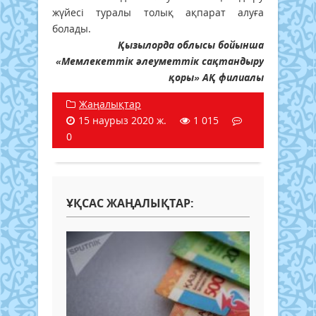
жүйесі туралы толық ақпарат алуға
болады.
Қызылорда облысы бойынша
«Мемлекеттік әлеуметтік сақтандыру
қоры» АҚ филиалы
Жаңалықтар
15 наурыз 2020 ж.
1 015
0
ҰҚСАС ЖАҢАЛЫҚТАР: