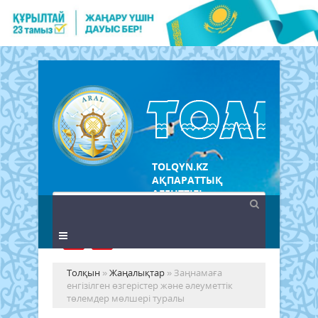
TOLQYN.KZ
АҚПАРАТТЫҚ
АГЕНТТІГІ
Толқын
»
Жаңалықтар
» Заңнамаға
енгізілген өзгерістер және әлеуметтік
төлемдер мөлшері туралы