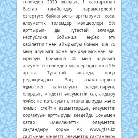
төлемдер 2020 жылдың 1 қаңтарынан
бастап тағайындау параметрлерін
өзгертуге байланысты арттырумен қоса,
әлеуметтік төлемдер мөлшерлері 5%
арттырыл- ды. Тұтастай алғанда,
Республика бойынша еңбек ету
қабілеттілігінен айырылуы бойын- ша 76
мың алушыға және асыраушысынан ай-
ырылуы бойынша 45 мың алушыға
әлеуметтік төлемдер мөлшері қосымша 5%
артты. Тұтастай алғанда, жаңа
редакциядағы Заң азаматтардың
жұмыспен қамтылуын заңдастыруға,
олардың міндетті әлеуметтік сақтандыру
жүйесіне қатысуын ынталандыруды және
жұмыс істейтін азаматтардың әлеуметтік
қорғалуын арттыруды көздейді. Сонымен
қатар «Мемлекеттік әлеуметтік
сақтандыру қоры» АҚ www.gfss.kz
сайтынан міндетті әлеуметтік сақтандыру