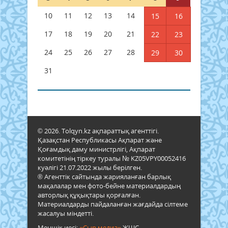
10
11
12
13
14
15
16
17
18
19
20
21
22
23
24
25
26
27
28
29
30
31
© 2026. Tolqyn.kz ақпараттық агенттігі.
Қазақстан Республикасы Ақпарат және
Қоғамдық даму министрлігі, Ақпарат
комитетінің тіркеу туралы № KZ05VPY00052416
куәлігі 21.07.2022 жылы берілген.
® Агенттік сайтында жарияланған барлық
мақалалар мен фото-бейне материалдардың
авторлық құқықтары қорғалған.
Материалдарды пайдаланған жағдайда сілтеме
жасалуы міндетті.
Меншік иесі:
«Сыр медиа»
ЖШС.