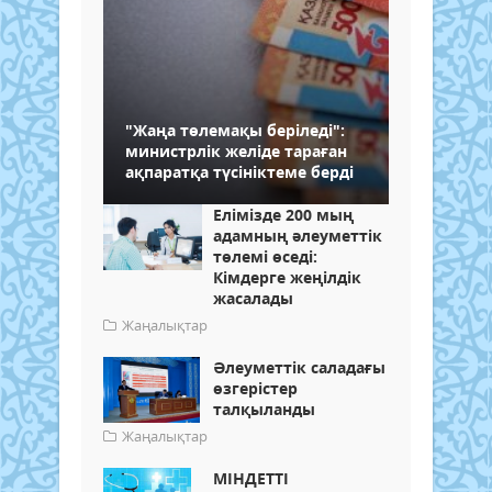
"Жаңа төлемақы беріледі":
министрлік желіде тараған
ақпаратқа түсініктеме берді
Елімізде 200 мың
адамның әлеуметтік
төлемі өседі:
Кімдерге жеңілдік
жасалады
Жаңалықтар
Әлеуметтік саладағы
өзгерістер
талқыланды
Жаңалықтар
МІНДЕТТІ