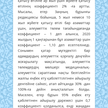
қатысу өтіліне әр жыл үшін жүйеге қатысу
өтілінің коэффициенті 2% -ға артты.
Мысалы, егер Заңның бұрынғы
редакциясы бойынша, 5 жыл немесе 10
жыл жүйеге қатысу өтілі бар азаматтар
үшін, әлеуметтік төлем тағайындағанда
коэффициент – 1 деп алынса, 2020
жылдың 1 қаңтарынан бұл азаматтар үшін
коэффициент – 1,10 деп есептелінеді.
Сонымен қатар мүгедектігі бар
адамдардың әлеуметтік қорғалу деңгейін
жоғарылату мақсатында, әлеуметтік
төлемдердің мөлшері медициналық-
әлеуметтік сараптама нақты белгілейтін
жалпы еңбек ету қабілеттілігінен айырылу
денгейіне сәйкес, атап айтқанда 30% -дан
100%-ға дейін анықталатын болды.
Мәселен, егер бұрын 95% еңбек ету
қабілетінен айырылу дәрежесі үшін 0,7
коэффициенті қолданылса, енді жаңадан