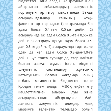
бюджеттен ғана алады. Асыраушысынан
айырылған отбасылардың әлеуметтік
қорғалуын арттыру мақсатында Заңда
асырауындағылар санының коэф-
фициенті арттырылды: 1) асырауында бір
адам болса 0,4-тен 0,5-ке дейін; 2)
асырауында екі адам болса 0,5-тен 0,65- ке
дейін; 3) асырауында үш адам болса 0,6-
дан 0,8-ге дейін; 4) асырауында төрт және
одан да көп адам болса 0,8-ден-1,0-ге
дейін. Бұл төлем түрінде де, егер қайтыс
болған азамат жұмыс істеп, міндетті
әлеуметтік сақтандыру жүйесінің
қатысушысы болған жағдайда, оның
отбасы мемлекеттік бюджеттен және
Қордан төлем алады. МӘСҚ еңбек ету
қабілеттілігінен айыры- луы және
асыраушысынан айырылуына бай-
ланысты әлеуметтік төлемдер ұзақ
мерзімге төленетін төлемдер болып