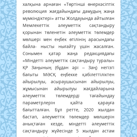
халқына арнаған «Төртінші өнеркәсіптік
революция жағдайындағы дамудың жаңа
мүмкіндіктері» атты Жолдауында айтылған
Мемлекеттік әлеуметтік сақтандыру
қорынан төленетін әлеуметтік төлемдер
мөлшері мен еңбек өтілінің арасындағы
байла- нысты нығайту үшін жасалған.
Сонымен қатар жаңа редакциядағы
«Міндетті әлеуметтік сақтандыру туралы»
ҚР Заңының (бұдан әрі – Заң) негізгі
бағыты МӘСҚ еңбекке қабiлеттіліктен
айырылуы, асыраушысынан айырылуы,
жұмысынан айырылуы жағдайларына
әлеуметтік төлемдерді тағайындау
параметрлерін қайта қарауға
бағытталған. Бұл ретте, 2020 жылдан
бастап, әлеуметтік төлемдер мөлшерін
анықтаған кезде, міндетті әлеуметтік
сақтандыру жүйесінде 5 жылдан астам