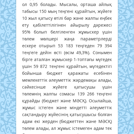
ол 0,95 болады. Мысалы, орташа айлық
табысы 150 мың теңгені құрайтын, жүйеге
10 жыл қатысу өтілі бар және жалпы еңбек
ету қабілеттілігінен айырылу дәрежесі
95% болып белгіленген жұмыскер үшін
төлем мөлшері жаңа параметрлерді
ескере отырып 53 183 теңгеден 79 394
теңгеге дейін өсті (өсім 49,3%). Сонымен
бірге аталған жұмыскер 1-топтағы мүгедек
үшін 59 872 теңгені құрайтын, мүгедектігі
бойынша бюджет қаражаты есебінен
мемлекеттік әлеуметтік жәрдемақы алады,
сәйкесінше жүйеге қатысушы үшін
төлемнің жалпы сомасы 139 266 теңгені
құрайды (бюджет және МӘСҚ). Осылайша,
жұмыс істеген және міндетті әлеуметтік
сақтандыру жүйесінің қатысушысы болған
адам екі жерден (бюджеттен және МӘСҚ)
төлем алады, ал жұмыс істемеген адам тек