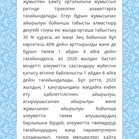
жұмыспен қамту орталығына жұмыссыз
ретінде тіркелген азаматтарға
тағайындалады. Егер бұрын жұмысынан
айырылуы бойынша табысты алмастыру
деңгейі соңғы екі жылда орташа табыстың
30 % құраса, ал жаңа Заң бойынша бұл
көрсеткіш 40% дейін арттырылды және де
бұрын төлем 1 айдан 4 айға дейін
тағайындалса, ал 2020 жылдан бастап
міндетті әлеуметтік сақтандыру жүйесіне
қатысу өтіліне байланысты 1 айдан 6 айға
дейін тағайындалады. Бұл ретте, 2020
жылдың 1 қаңтарындағы жағдайға еңбек
ету қабілеттілігінен айырылуы,
асыраушысынан айырылуы және
жұмысынан айырылуы бойынша
әлеуметтік төлем алушылардың
барлығына бірдей, әлеуметтік төлемдерді
тағайындаудың жаңа параметрлерін
қолданылып, төлем мөлшерлері қайта