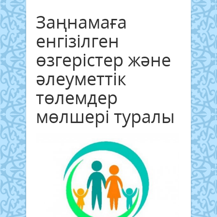
Заңнамаға
енгізілген
өзгерістер және
әлеуметтік
төлемдер
мөлшері туралы