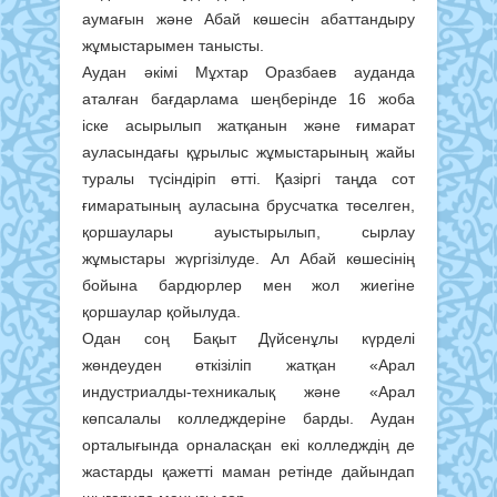
аумағын және Абай көшесін абаттандыру
жұмыстарымен танысты.
Аудан әкімі Мұхтар Оразбаев ауданда
аталған бағдарлама шеңберінде 16 жоба
іске асырылып жатқанын және ғимарат
ауласындағы құрылыс жұмыстарының жайы
туралы түсіндіріп өтті. Қазіргі таңда сот
ғимаратының ауласына брусчатка төселген,
қоршаулары ауыстырылып, сырлау
жұмыстары жүргізілуде. Ал Абай көшесінің
бойына бардюрлер мен жол жиегіне
қоршаулар қойылуда.
Одан соң Бақыт Дүйсенұлы күрделі
жөндеуден өткізіліп жатқан «Арал
индустриалды-техникалық және «Арал
көпсалалы колледждеріне барды. Аудан
орталығында орналасқан екі колледждің де
жастарды қажетті маман ретінде дайындап