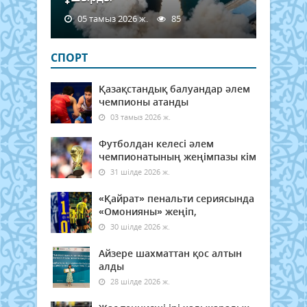
05 тамыз 2026 ж.
85
СПОРТ
Қазақстандық балуандар әлем
чемпионы атанды
03 тамыз 2026 ж.
Футболдан келесі әлем
чемпионатының жеңімпазы кім
31 шілде 2026 ж.
«Қайрат» пенальти сериясында
«Омонияны» жеңіп,
30 шілде 2026 ж.
Айзере шахматтан қос алтын
алды
28 шілде 2026 ж.