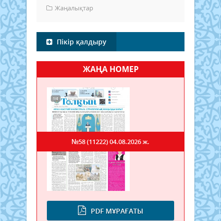
Жаңалықтар
Пікір қалдыру
ЖАҢА НОМЕР
№58 (11222)
04.08.2026 ж.
PDF МҰРАҒАТЫ