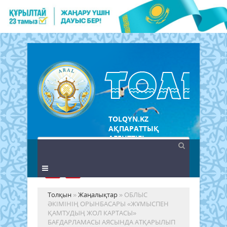
TOLQYN.KZ
АҚПАРАТТЫҚ
АГЕНТТІГІ
Толқын
»
Жаңалықтар
» ОБЛЫС
ӘКІМІНІҢ ОРЫНБАСАРЫ «ЖҰМЫСПЕН
ҚАМТУДЫҢ ЖОЛ КАРТАСЫ»
БАҒДАРЛАМАСЫ АЯСЫНДА АТҚАРЫЛЫП