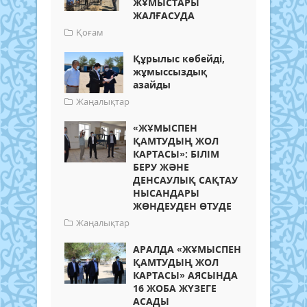
ЖҰМЫСТАРЫ
ЖАЛҒАСУДА
Қоғам
Құрылыс көбейді,
жұмыссыздық
азайды
Жаңалықтар
«ЖҰМЫСПЕН
ҚАМТУДЫҢ ЖОЛ
КАРТАСЫ»: БІЛІМ
БЕРУ ЖӘНЕ
ДЕНСАУЛЫҚ САҚТАУ
НЫСАНДАРЫ
ЖӨНДЕУДЕН ӨТУДЕ
Жаңалықтар
АРАЛДА «ЖҰМЫСПЕН
ҚАМТУДЫҢ ЖОЛ
КАРТАСЫ» АЯСЫНДА
16 ЖОБА ЖҮЗЕГЕ
АСАДЫ