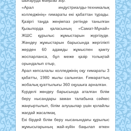
шығаруда маңызы зор.
«Арал индустриалды-техникалық
колледжінің» ғимараты екі қабаттан тұрады.
Қазіргі таңда жеңімпаз ретінде танылған
Қызылорда қаласының «Самат-Мұнай»
ЖШС құрылыс жұмыстарын жүргізуде.
Жөндеу жұмыстарын барысында жергілікті
жерден 60 адамды жұмыспен қамту
жоспарланса, бұл меже қазір толықтай
орындалып отыр,
Арал көпсалалы колледжінің оқу ғимараты 3
қабатты, 1980 жылы салынған. Ғимараттың
жобалық қуаттылығы 360 оқушыға арналған.
Күрделі жөндеу барысында аталған білім
беру нысандары заман талабына сәйкес
жаңғыртылып, білім алушылар үшін қолайлы
жағдай жасалмақ.
Екі бірдей білім беру нысанындағы құрылыс
жұмысьтарының жай-күйін бақылап өткен