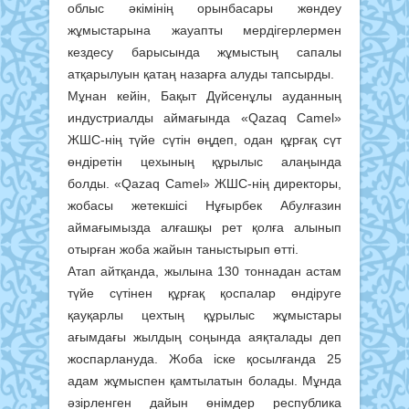
облыс әкімінің орынбасары жөндеу
жұмыстарына жауапты мердігерлермен
кездесу барысында жұмыстың сапалы
атқарылуын қатаң назарға алуды тапсырды.
Мұнан кейін, Бақыт Дүйсенұлы ауданның
индустриалды аймағында «Qazaq Camel»
ЖШС-нің түйе сүтін өңдеп, одан құрғақ сүт
өндіретін цехының құрылыс алаңында
болды. «Qazaq Camel» ЖШС-нің директоры,
жобасы жетекшісі Нұғырбек Абулғазин
аймағымызда алғашқы рет қолға алынып
отырған жоба жайын таныстырып өтті.
Атап айтқанда, жылына 130 тоннадан астам
түйе сүтінен құрғақ қоспалар өндіруге
қауқарлы цехтың құрылыс жұмыстары
ағымдағы жылдың соңында аяқталады деп
жоспарлануда. Жоба іске қосылғанда 25
адам жұмыспен қамтылатын болады. Мұнда
әзірленген дайын өнімдер республика