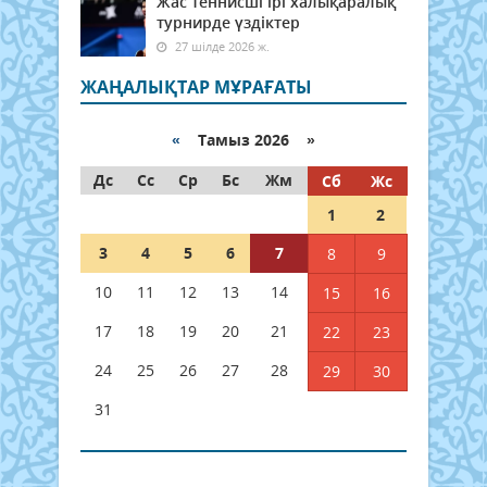
Жас теннисші ірі халықаралық
турнирде үздіктер
27 шілде 2026 ж.
ЖАҢАЛЫҚТАР МҰРАҒАТЫ
«
Тамыз 2026 »
Дс
Сс
Ср
Бс
Жм
Сб
Жс
1
2
3
4
5
6
7
8
9
10
11
12
13
14
15
16
17
18
19
20
21
22
23
24
25
26
27
28
29
30
31