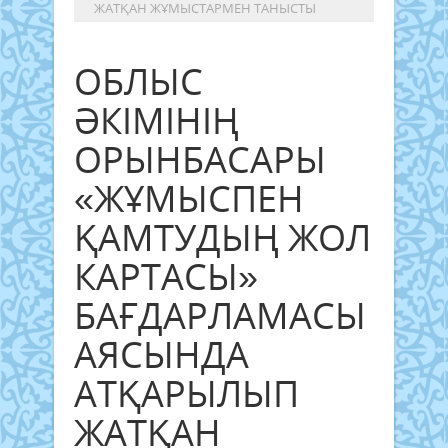
ЖАТҚАН ЖҰМЫСТАРМЕН ТАНЫСТЫ
ОБЛЫС
ӘКІМІНІҢ
ОРЫНБАСАРЫ
«ЖҰМЫСПЕН
ҚАМТУДЫҢ ЖОЛ
КАРТАСЫ»
БАҒДАРЛАМАСЫ
АЯСЫНДА
АТҚАРЫЛЫП
ЖАТҚАН