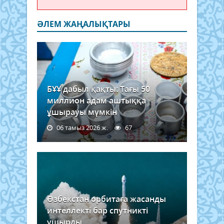
ӘЛЕМ ЖАҢАЛЫҚТАРЫ
БҰҰ дабыл қақты: Тағы 50
миллион адам аштыққа
ұшырауы мүмкін
06 тамыз 2026 ж.
67
Өзбекстан орбитаға жасанды
интеллекті бар спутникті
ұшырды