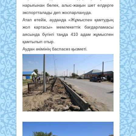
нарығынан бөлек, алыс-жақын шет елдерге
экспортталады деп жоспарлануда.
Атап өтейік, ауданда «Жұмыспен қамтудың
жол картасы» мемлекеттік бағдарламасы
аясында бүгінгі таңда 410 адам жұмыспен
қамтылып отыр.
Аудан әкімінің баспасөз қызметі.