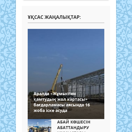
ҰҚСАС ЖАҢАЛЫҚТАР:
Аралда «Жұмыспен
қамтудың жол картасы»
бағдарламасы аясында 16
жоба іске асуда
АБАЙ КӨШЕСІН
АБАТТАНДЫРУ