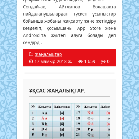
Сондай-ақ, Айтжанов болашақта
пайдаланушылардан түскен ұсыныстар
бойынша жобаны жақсарту және жетілдіру
көзделіп, қосымшаны App Store және
Android-та жүктеп алуға болады деп
сендірді.
Жаңалықтар
17 мамыр 2018 ж.
1 659
0
ҰҚСАС ЖАҢАЛЫҚТАР: