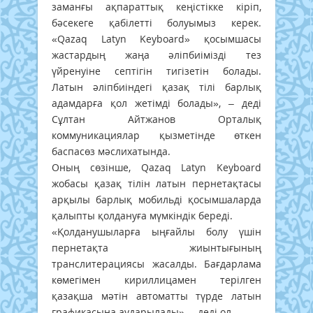
заманғы ақпараттық кеңістікке кіріп,
бәсекеге қабілетті болуымыз керек.
«Qazaq Latyn Keyboard» қосымшасы
жастардың жаңа әліпбиімізді тез
үйренуіне септігін тигізетін болады.
Латын әліпбиіндегі қазақ тілі барлық
адамдарға қол жетімді болады», – деді
Сұлтан Айтжанов Орталық
коммуникациялар қызметінде өткен
баспасөз мәслихатында.
Оның сөзінше, Qazaq Latyn Keyboard
жобасы қазақ тілін латын пернетақтасы
арқылы барлық мобильді қосымшаларда
қалыпты қолдануға мүмкіндік береді.
«Қолданушыларға ыңғайлы болу үшін
пернетақта жиынтығының
транслитерациясы жасалды. Бағдарлама
көмегімен кириллицамен терілген
қазақша мәтін автоматты түрде латын
графикасына аударылады», – деді ол.