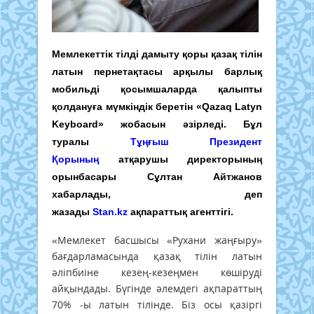
Мемлекеттік тілді дамыту қоры қазақ тілін
латын пернетақтасы арқылы барлық
мобильді қосымшаларда қалыпты
қолдануға мүмкіндік беретін «Qazaq Latyn
Keyboard» жобасын әзірледі. Бұл
туралы
Тұңғыш Президент
Қорының
атқарушы директорының
орынбасары Сұлтан Айтжанов
хабарлады, деп
жазады
Stan.kz
ақпараттық агенттігі.
«Мемлекет басшысы «Рухани жаңғыру»
бағдарламасында қазақ тілін латын
әліпбиіне кезең-кезеңмен көшіруді
айқындады. Бүгінде әлемдегі ақпараттың
70% -ы латын тілінде. Біз осы қазіргі