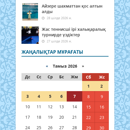
Айзере шахматтан қос алтын
алды
28 шілде 2026 ж.
Жас теннисші ірі халықаралық
турнирде үздіктер
27 шілде 2026 ж.
ЖАҢАЛЫҚТАР МҰРАҒАТЫ
«
Тамыз 2026 »
Дс
Сс
Ср
Бс
Жм
Сб
Жс
1
2
3
4
5
6
7
8
9
10
11
12
13
14
15
16
17
18
19
20
21
22
23
24
25
26
27
28
29
30