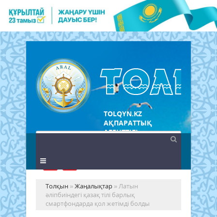
TOLQYN.KZ
АҚПАРАТТЫҚ
АГЕНТТІГІ
Толқын
»
Жаңалықтар
» Латын
әліпбиіндегі қазақ тілі барлық
смартфондарда қол жетімді болды