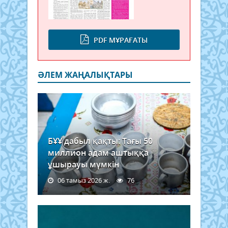
PDF МҰРАҒАТЫ
ӘЛЕМ ЖАҢАЛЫҚТАРЫ
БҰҰ дабыл қақты: Тағы 50
миллион адам аштыққа
ұшырауы мүмкін
06 тамыз 2026 ж.
76