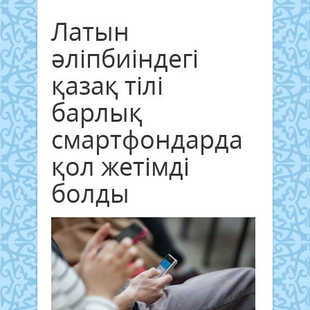
Латын
әліпбиіндегі
қазақ тілі
барлық
смартфондарда
қол жетімді
болды