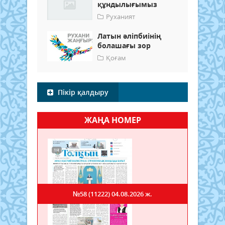
құндылығымыз
Руханият
Латын әліпбиінің
болашағы зор
Қоғам
Пікір қалдыру
ЖАҢА НОМЕР
№58 (11222)
04.08.2026 ж.