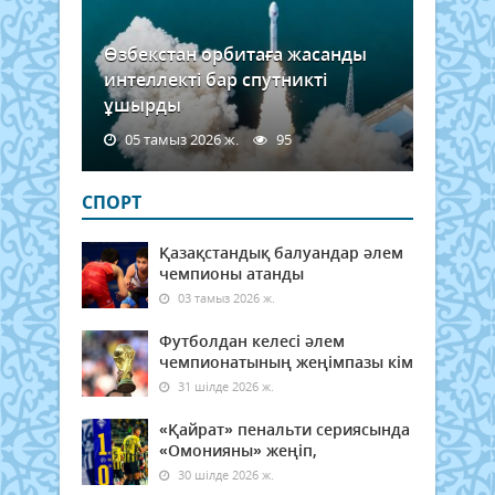
Өзбекстан орбитаға жасанды
интеллекті бар спутникті
ұшырды
05 тамыз 2026 ж.
95
СПОРТ
Қазақстандық балуандар әлем
чемпионы атанды
03 тамыз 2026 ж.
Футболдан келесі әлем
чемпионатының жеңімпазы кім
31 шілде 2026 ж.
«Қайрат» пенальти сериясында
«Омонияны» жеңіп,
30 шілде 2026 ж.