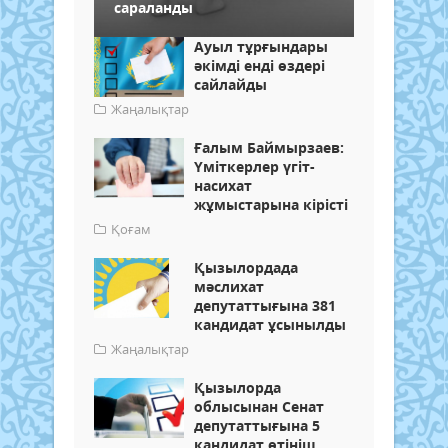
сараланды
Ауыл тұрғындары
әкімді енді өздері
сайлайды
Жаңалықтар
Ғалым Баймырзаев:
Үміткерлер үгіт-
насихат
жұмыстарына кірісті
Қоғам
Қызылордада
мәслихат
депутаттығына 381
кандидат ұсынылды
Жаңалықтар
Қызылорда
облысынан Сенат
депутаттығына 5
кандидат өтініш