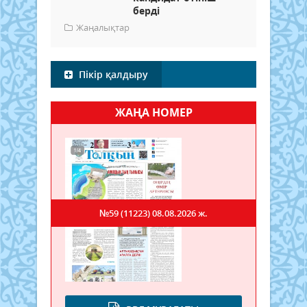
берді
Жаңалықтар
Пікір қалдыру
ЖАҢА НОМЕР
№59 (11223)
08.08.2026 ж.