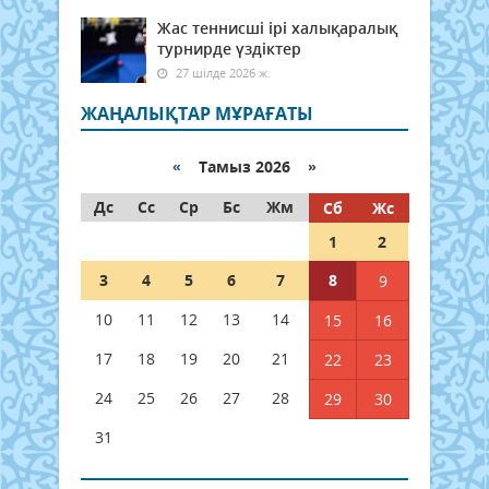
Жас теннисші ірі халықаралық
турнирде үздіктер
27 шілде 2026 ж.
ЖАҢАЛЫҚТАР МҰРАҒАТЫ
«
Тамыз 2026 »
Дс
Сс
Ср
Бс
Жм
Сб
Жс
1
2
3
4
5
6
7
8
9
10
11
12
13
14
15
16
17
18
19
20
21
22
23
24
25
26
27
28
29
30
31