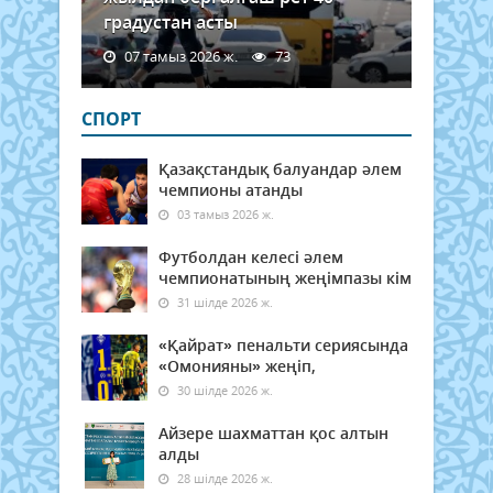
градустан асты
07 тамыз 2026 ж.
73
СПОРТ
Қазақстандық балуандар әлем
чемпионы атанды
03 тамыз 2026 ж.
Футболдан келесі әлем
чемпионатының жеңімпазы кім
31 шілде 2026 ж.
«Қайрат» пенальти сериясында
«Омонияны» жеңіп,
30 шілде 2026 ж.
Айзере шахматтан қос алтын
алды
28 шілде 2026 ж.