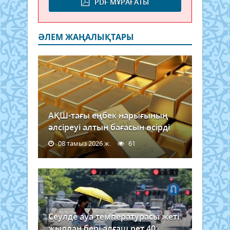
PDF МҰРАҒАТЫ
ӘЛЕМ ЖАҢАЛЫҚТАРЫ
АҚШ-тағы еңбек нарығының
әлсіреуі алтын бағасын өсірді
08 тамыз 2026 ж.
61
Сеулде ауа температурасы жеті
жылдан бері алғаш рет 40