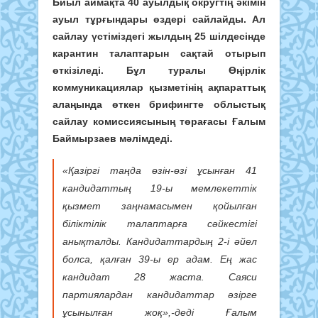
Биыл аймақта 40 ауылдық округтің әкімін
ауыл тұрғындары өздері сайлайды. Ал
сайлау үстіміздегі жылдың 25 шілдесінде
карантин талаптарын сақтай отырып
өткізіледі. Бұл туралы Өңірлік
коммуникациялар қызметінің ақпараттық
алаңында өткен брифингте облыстық
сайлау комиссиясының төрағасы Ғалым
Баймырзаев мәлімдеді.
«Қазіргі таңда өзін-өзі ұсынған 41
кандидаттың 19-ы мемлекеттік
қызмет заңнамасымен қойылған
біліктілік талаптарға сәйкестігі
анықталды. Кандидаттардың 2-і әйел
болса, қалған 39-ы ер адам. Ең жас
кандидат 28 жаста. Саяси
партиялардан кандидаттар әзірге
ұсынылған жоқ»,-деді Ғалым