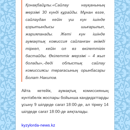
Қонақбайұлы.«Сайлау науқанының
мерзімі 30 күнді құрайды. Мұнан өзге,
сайлаудан кейін үш күн ішінде
қорытындысы шығарылып,
жарияланады. Жеті күн ішінде
аумақтық комиссия сайланған әкімді
тіркеп, кейін ол өз өкілеттігін
бастайды. Өкілеттік мерзімі – 4 жыл
болады»,-деді облыстық сайлау
комиссиясы төрағасының орынбасары
Болат Накипов.
Айта кетейік, аумақтық комиссияның
күнтізбелік жоспары бойынша кандидаттарды
ұсыну 9 шілдеде сағат 18:00-де, ал тіркеу 14
шілдеде сағат 18:00-де аяқталады.
kyzylorda-news.kz