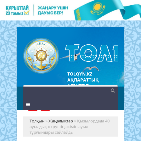
TOLQYN.KZ
АҚПАРАТТЫҚ
АГЕНТТІГІ
Толқын
»
Жаңалықтар
» Қызылордада 40
ауылдық округтің әкімін ауыл
тұрғындары сайлайды