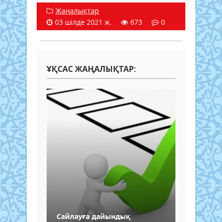
Жаңалықтар
03 шілде 2021 ж.
673
0
ҰҚСАС ЖАҢАЛЫҚТАР:
Сайлауға дайындық