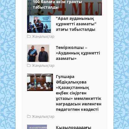
100 балаға әкім гранты
табысталды
"Арал ауданының
құрметті азаматы"
атағы табысталды
Жаңалықтар
Теміржолшы –
«Ауданның құрметті
азаматы»
Жаңалықтар
Гүлшара
Әбдіқалықова
«Қазақстанның
еңбек сіңірген
ұстазы» мемлекеттік
наградасын иеленген
педагогпен кездесті
Жаңалықтар
Қызылордадағы