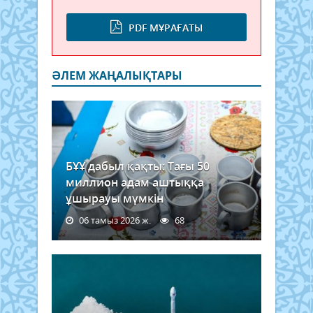
PDF МҰРАҒАТЫ
ӘЛЕМ ЖАҢАЛЫҚТАРЫ
БҰҰ дабыл қақты: Тағы 50
миллион адам аштыққа
ұшырауы мүмкін
06 тамыз 2026 ж.
68