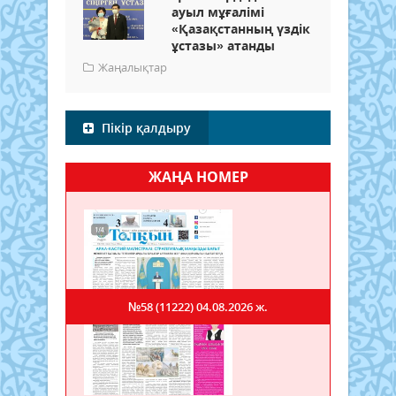
ауыл мұғалімі
«Қазақстанның үздік
ұстазы» атанды
Жаңалықтар
Пікір қалдыру
ЖАҢА НОМЕР
№58 (11222)
04.08.2026 ж.