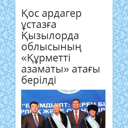
Қос ардагер
ұстазға
Қызылорда
облысының
«Құрметті
азаматы» атағы
берілді