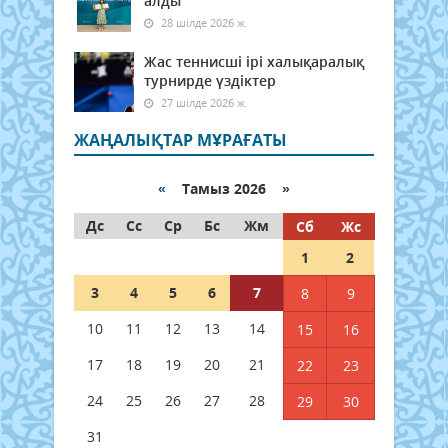
алды
28 шілде 2026 ж.
Жас теннисші ірі халықаралық
турнирде үздіктер
27 шілде 2026 ж.
ЖАҢАЛЫҚТАР МҰРАҒАТЫ
«
Тамыз 2026 »
Дс
Сс
Ср
Бс
Жм
Сб
Жс
1
2
3
4
5
6
7
8
9
10
11
12
13
14
15
16
17
18
19
20
21
22
23
24
25
26
27
28
29
30
31