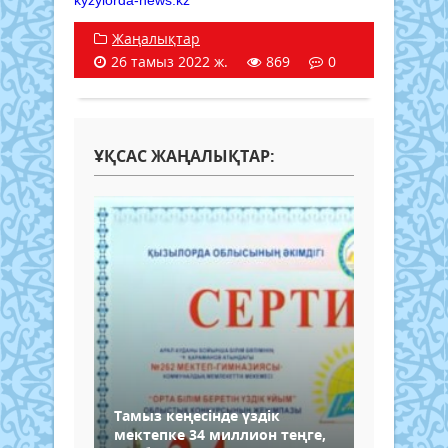
kyzylorda-news.kz
Жаңалықтар
26 тамыз 2022 ж.
869
0
ҰҚСАС ЖАҢАЛЫҚТАР:
Тамыз кеңесінде үздік
мектепке 34 миллион теңге,