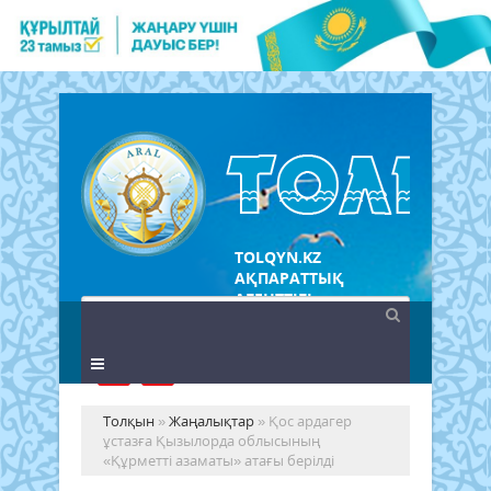
TOLQYN.KZ
АҚПАРАТТЫҚ
АГЕНТТІГІ
Толқын
»
Жаңалықтар
» Қос ардагер
ұстазға Қызылорда облысының
«Құрметті азаматы» атағы берілді