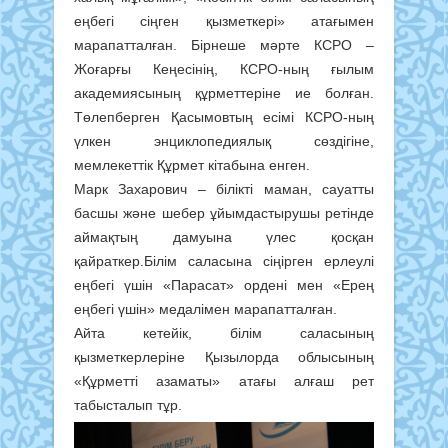
еңбегі сіңген қызметкері» атағымен
марапатталған. Бірнеше мәрте КСРО –
Жоғарғы Кеңесінің, КСРО-ның ғылым
академиясының құрметтеріне ие болған.
Төлепберген Қасымовтың есімі КСРО-ның
үлкен энциклопедиялық сөздігіне,
мемлекеттік Құрмет кітабына енген.
Марк Захарович – білікті маман, сауатты
басшы және шебер ұйымдастырушы ретінде
аймақтың дамуына үлес қосқан
қайраткер.Білім саласына сіңірген ерлеулі
еңбегі үшін «Парасат» ордені мен «Ерең
еңбегі үшін» медалімен марапатталған.
Айта кетейік, білім саласының
қызметкерлеріне Қызылорда облысының
«Құрметті азаматы» атағы алғаш рет
табысталып тұр.