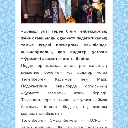
«Білімді ұлт: терең білім, еңбекқорлық
және отаншылдық қасиет» педагогикалық
тамыз кеңесі пленарлық мәжілісінде
қызылордалық қос ардагер ұстазға
«Құрметті азаматы» атағы берілді
.
Педагогтер жиында алғаш рет халықтың
құрметіне бөленген қос ардагер ұстаз
Төлепберген Қасымов пен Марк
Подольскийге Қызылорда облысының
«Құрметті азаматы» атағы берілді.
Тоқсанның төріне шыққан қос ұстазға аймақ
басшысы ілтипат білдіріп, ең жоғары
марапатты табыс етті.
Төлепберген Смағанбетұлы – «КСРО –
халық мұғалімі», «Кәсіптік білім саласының