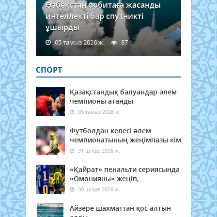
Өзбекстан орбитаға жасанды
интеллекті бар спутникті
ұшырды
05 тамыз 2026 ж.
87
СПОРТ
Қазақстандық балуандар әлем
чемпионы атанды
03 тамыз 2026 ж.
Футболдан келесі әлем
чемпионатының жеңімпазы кім
31 шілде 2026 ж.
«Қайрат» пенальти сериясында
«Омонияны» жеңіп,
30 шілде 2026 ж.
Айзере шахматтан қос алтын