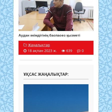
Аудан әкімдігінің баспасөз қызметі
Жаңалықтар
18 ақпан 2023 ж.
639
0
ҰҚСАС ЖАҢАЛЫҚТАР: