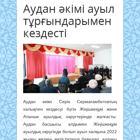
Аудан әкімі ауыл
тұрғындарымен
кездесті
Аудан әкімі Серік Сермағамбетовтың
халықпен кездесуі бүгін Жіңішкеқұм және
Атанши ауылдық округтерінде жалғасты.
Аудан басшысы алдымен Жіңішкеқұм
ауылдық округінде болып ауыл халқына 2022
жылғы жеткен жетістіктерді баяндап, алдағы