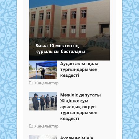
Биыл 10 мектептің
құрылысы басталады
Аудан әкімі қала
тұрғындарымен
кездесті
Жаңалықтар
Мәжіліс депутаты
Жіңішкеқұм
ауылдық округі
тұрғындарымен
кездесті
Жаңалықтар
Аудан әкімінің