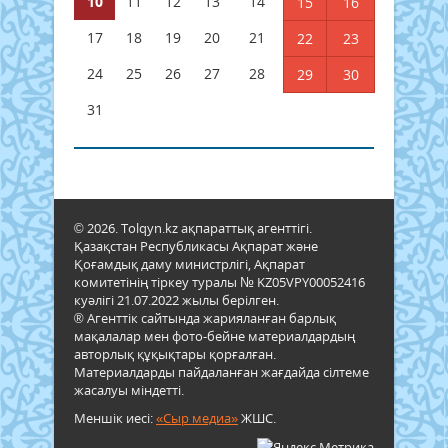
10
11
12
13
14
15
16
17
18
19
20
21
22
23
24
25
26
27
28
29
30
31
© 2026. Tolqyn.kz ақпараттық агенттігі.
Қазақстан Республикасы Ақпарат және
Қоғамдық даму министрлігі, Ақпарат
комитетінің тіркеу туралы № KZ05VPY00052416
куәлігі 21.07.2022 жылы берілген.
® Агенттік сайтында жарияланған барлық
мақалалар мен фото-бейне материалдардың
авторлық құқықтары қорғалған.
Материалдарды пайдаланған жағдайда сілтеме
жасалуы міндетті.
Меншік иесі:
«Сыр медиа»
ЖШС.