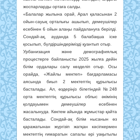
жоспарларды ортаға салды.
«Балалар жылына орай, Арал қаласынан 2
ойын-сауық орталығы ашылып, демеушілер
есебінен 6 ойын алаңы пайдалануға берілді.
Сондай-ақ, ауданда 5 балабақша іске
қосылып, бүлдіршіндерімізді қуантып отыр.
Урбанизация және демографиялық
процестерге байланысты 2025 жылға дейін
білім ордалары салу көзделіп отыр. Осы
орайда, «Жайлы мектеп» бағдарламасы
аясында биыл 2 мектептің құрылысы
басталады. Ал, өздеріңіз білетіндей №248
орта мектептің құрылысы облыс әкімінің
қолдауымен демеушілер есебінен
жасалынуда. Көктем айында жұмыстар қайта
басталады. Сондай-ақ білім нысанын өз
қаражатынан жүргізіп жатқан кәсіпкермен
мектептің ғимаратын сапалы әрі уақытылы