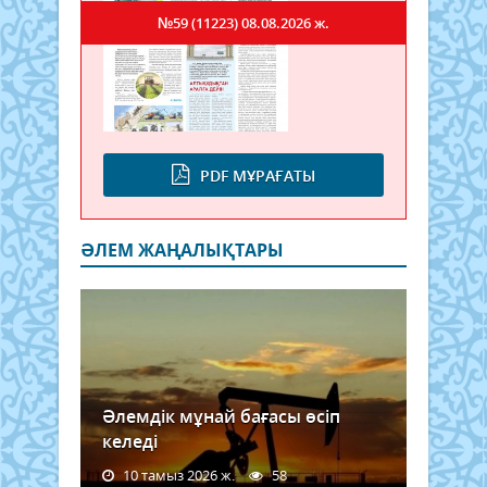
№59 (11223)
08.08.2026 ж.
PDF МҰРАҒАТЫ
ӘЛЕМ ЖАҢАЛЫҚТАРЫ
Әлемдік мұнай бағасы өсіп
келеді
10 тамыз 2026 ж.
58