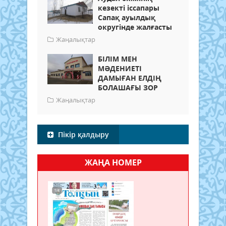
кезекті іссапары
Сапақ ауылдық
округінде жалғасты
Жаңалықтар
БІЛІМ МЕН
МӘДЕНИЕТІ
ДАМЫҒАН ЕЛДІҢ
БОЛАШАҒЫ ЗОР
Жаңалықтар
Пікір қалдыру
ЖАҢА НОМЕР