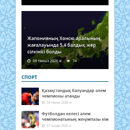
Жапонияның Хонсю аралының
жағалауында 5,4 балдық жер
сілкінісі болды
09 тамыз 2026 ж.
74
СПОРТ
Қазақстандық балуандар әлем
чемпионы атанды
03 тамыз 2026 ж.
Футболдан келесі әлем
чемпионатының жеңімпазы кім
31 шілде 2026 ж.