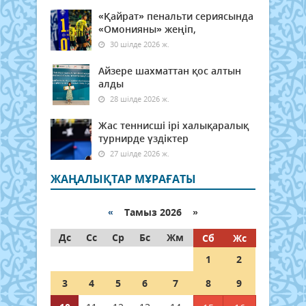
«Қайрат» пенальти сериясында
«Омонияны» жеңіп,
30 шілде 2026 ж.
Айзере шахматтан қос алтын
алды
28 шілде 2026 ж.
Жас теннисші ірі халықаралық
турнирде үздіктер
27 шілде 2026 ж.
ЖАҢАЛЫҚТАР МҰРАҒАТЫ
«
Тамыз 2026 »
Дс
Сс
Ср
Бс
Жм
Сб
Жс
1
2
3
4
5
6
7
8
9