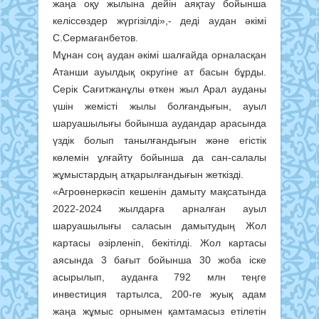
жаңа оқу жылына дейін аяқтау бойынша
келіссөздер жүргізілді»,- деді аудан әкімі
С.Сермағанбетов.
Мұнан соң аудан әкімі шалғайда орналасқан
Атанши ауылдық округіне ат басын бұрды.
Серік Сағитжанұлы өткен жыл Арал ауданы
үшін жемісті жылы болғандығын, ауыл
шаруашылығы бойынша аудандар арасында
үздік болып танылғандығын және егістік
көлемін ұлғайту бойынша да сан-салалы
жұмыстардың атқарылғандығын жеткізді.
«Агроөнеркәсіп кешенін дамыту мақсатында
2022-2024 жылдарға арналған ауыл
шаруашылығы саласын дамытудың Жол
картасы әзірленіп, бекітілді. Жол картасы
аясында 3 бағыт бойынша 30 жоба іске
асырылып, ауданға 792 млн теңге
инвестиция тартылса, 200-ге жуық адам
жаңа жұмыс орнымен қамтамасыз етілетін