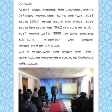
болады.
Қазіргі таңда, ауданды егін шаруашылығына
бейімдеу жұмыстары қолға алынуда, 2021
жылы 166,7 гектар жерге егін егілсе, 2022
жылы бұл көрсеткіш 704,2 гектарға жетті. Ал,
2024 жылға дейін 3000 гектарға жеткізуді
жоспарлап отырмыз» деп алдағы
міндеттерге де тоқталды.
Есепті кездесуден соң аудан әкімі ауыл
тұрғындарын жекелеген мәселелер бойынша
қабылдады.