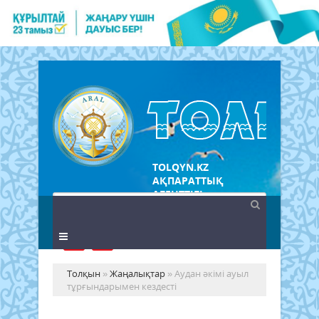
TOLQYN.KZ
АҚПАРАТТЫҚ
АГЕНТТІГІ
Толқын
»
Жаңалықтар
» Аудан әкімі ауыл
тұрғындарымен кездесті