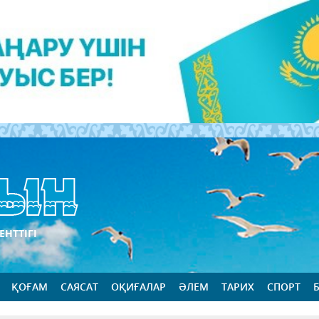
ЕНТТІГІ
ҚОҒАМ
САЯСАТ
ОҚИҒАЛАР
ӘЛЕМ
ТАРИХ
СПОРТ