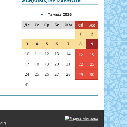
ЖАҢАЛЫҚТАР МҰРАҒАТЫ
«
Тамыз 2026 »
Дс
Сс
Ср
Бс
Жм
Сб
Жс
1
2
3
4
5
6
7
8
9
10
11
12
13
14
15
16
17
18
19
20
21
22
23
24
25
26
27
28
29
30
31
лігі