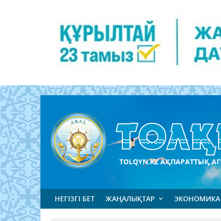
TOLQYN.KZ АҚПАРАТТЫҚ АГ
НЕГІЗГІ БЕТ
ЖАҢАЛЫҚТАР
ЭКОНОМИКА