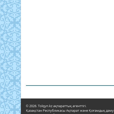
© 2026. Tolqyn.kz ақпараттық агенттігі.
Қазақстан Республикасы Ақпарат және Қоғамдық даму м