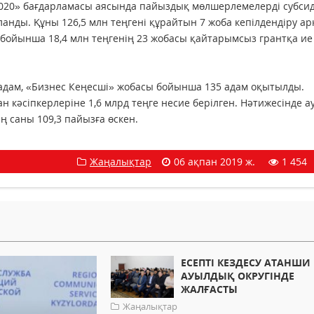
2020» бағдарламасы аясында пайыздық мөлшерлемелерді субси
ланды. Құны 126,5 млн теңгені құрайтын 7 жоба кепілдендіру а
бойынша 18,4 млн теңгенің 23 жобасы қайтарымсыз грантқа ие
адам, «Бизнес Кеңесші» жобасы бойынша 135 адам оқытылды.
 кәсіпкерлеріне 1,6 млрд теңге несие берілген. Нәтижесінде а
ң саны 109,3 пайызға өскен.
Жаңалықтар
06 ақпан 2019 ж.
1 454
ЕСЕПТІ КЕЗДЕСУ АТАНШИ
АУЫЛДЫҚ ОКРУГІНДЕ
ЖАЛҒАСТЫ
Жаңалықтар