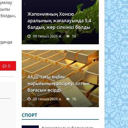
диялау
рқылы
Жапонияның Хонсю
 болды»,
аралының жағалауында 5,4
балдық жер сілкінісі болды
09 тамыз 2026 ж.
58
уданда
0
АҚШ-тағы еңбек
нарығының әлсіреуі алтын
бағасын өсірді
08 тамыз 2026 ж.
76
СПОРТ