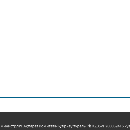
инистрлігі, Ақпарат комитетінің тіркеу туралы № KZ05VPY00052416 куә