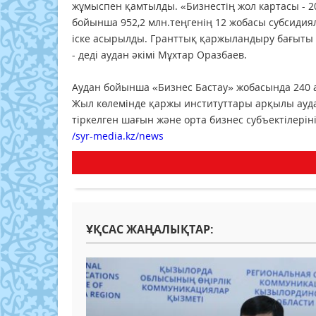
жұмыспен қамтылды. «Бизнестің жол картасы - 
бойынша 952,2 млн.теңгенің 12 жобасы субсидия
іске асырылды. Гранттық қаржыландыру бағыты 
- деді аудан әкімі Мұхтар Оразбаев.
Аудан бойынша «Бизнес Бастау» жобасында 240 
Жыл көлемінде қаржы институттары арқылы аудан
тіркелген шағын және орта бизнес субъектілеріні
/syr-media.kz/news
ҰҚСАС ЖАҢАЛЫҚТАР: