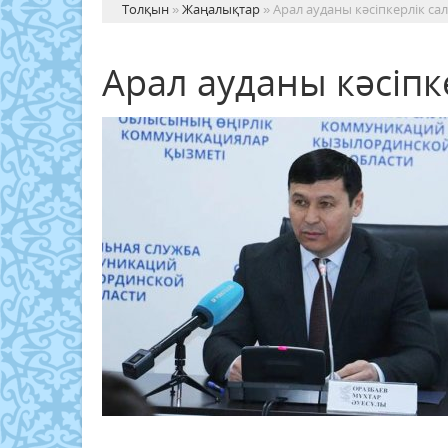
Толқын
»
Жаңалықтар
» Арал ауданы кәсіпкерлік са
Арал ауданы кәсіпк