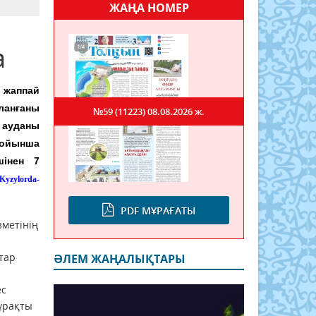
ЖАҢА НОМЕР
а
 жаппай
ланғаны
№59 (11223)
08.08.2026 ж.
ауданы
ойынша
шінен 7
Kyzylorda-
PDF МҰРАҒАТЫ
зметінің
тар
ӘЛЕМ ЖАҢАЛЫҚТАРЫ
ес
тұрақты