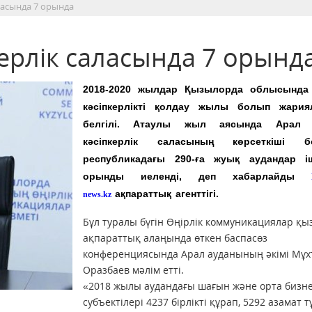
ласында 7 орында
ерлік саласында 7 орынд
2018-2020 жылдар Қызылорда облысында
кәсіпкерлікті қолдау жылы болып жария
белгілі. Атаулы жыл аясында Арал 
кәсіпкерлік саласының көрсеткіші б
республикадағы 290-ға жуық аудандар і
орынды иеленді, деп хабарлайды
ақпараттық агенттігі.
news.kz
Бұл туралы бүгін Өңірлік коммуникациялар қы
ақпараттық алаңында өткен баспасөз
конференциясында Арал ауданының әкімі Мұх
Оразбаев мәлім етті.
«2018 жылы аудандағы шағын және орта бизн
субъектілері 4237 бірлікті құрап, 5292 азамат 