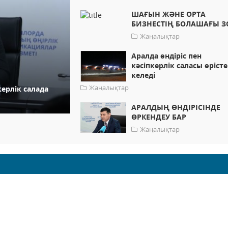
ШАҒЫН ЖӘНЕ ОРТА
БИЗНЕСТІҢ БОЛАШАҒЫ З
Жаңалықтар
Аралда өндіріс пен
кәсіпкерлік саласы өріст
келеді
Жаңалықтар
ерлік салада
АРАЛДЫҢ ӨНДІРІСІНДЕ
ӨРКЕНДЕУ БАР
Жаңалықтар