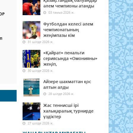
Қазақстандық балуандар
әлем чемпионы атанды
03 тамыз 2026 ж.
ОР
Футболдан келесі әлем
чемпионатының
жеңімпазы кім
еп
31 шілде 2026 ж.
«Қайрат» пенальти
сериясында «Омонияны»
жеңіп,
30 шілде 2026 ж.
Айзере шахматтан қос
алтын алды
28 шілде 2026 ж.
Жас теннисші ірі
халықаралық турнирде
үздіктер
27 шілде 2026 ж.