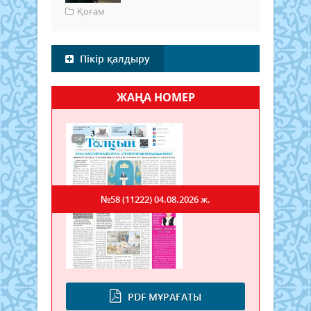
Қоғам
Пікір қалдыру
ЖАҢА НОМЕР
№58 (11222)
04.08.2026 ж.
PDF МҰРАҒАТЫ