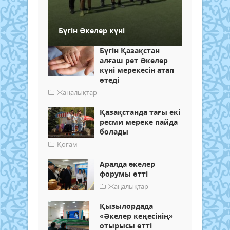
Бүгін Әкелер күні
Бүгін Қазақстан
алғаш рет Әкелер
күні мерекесін атап
өтеді
Жаңалықтар
Қазақстанда тағы екі
ресми мереке пайда
болады
Қоғам
Аралда әкелер
форумы өтті
Жаңалықтар
Қызылордада
«Әкелер кеңесінің»
отырысы өтті