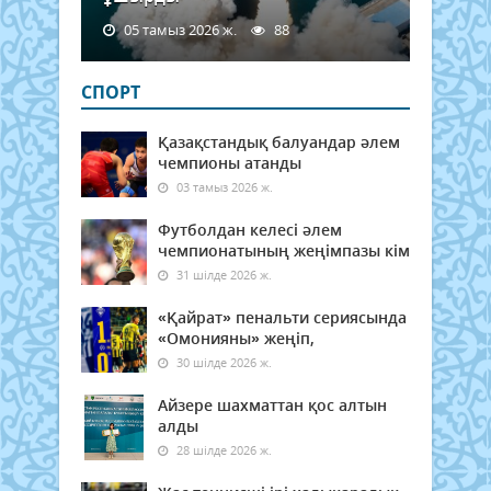
05 тамыз 2026 ж.
88
СПОРТ
Қазақстандық балуандар әлем
чемпионы атанды
03 тамыз 2026 ж.
Футболдан келесі әлем
чемпионатының жеңімпазы кім
31 шілде 2026 ж.
«Қайрат» пенальти сериясында
«Омонияны» жеңіп,
30 шілде 2026 ж.
Айзере шахматтан қос алтын
алды
28 шілде 2026 ж.