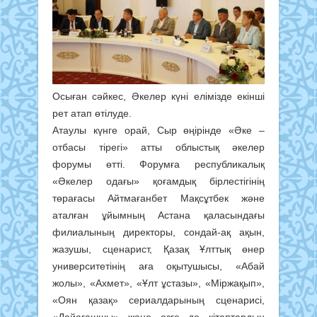
Осыған сәйкес, Әкелер күні елімізде екінші
рет атап өтілуде.
Атаулы күнге орай, Сыр өңірінде «Әке –
отбасы тірегі» атты облыстық әкелер
форумы өтті. Форумға республикалық
«Әкелер одағы» қоғамдық бірлестігінің
төрағасы Айтмағанбет Мақсұтбек және
аталған ұйымның Астана қаласындағы
филиалының директоры, сондай-ақ ақын,
жазушы, сценарист, Қазақ Ұлттық өнер
университетінің аға оқытушысы, «Абай
жолы», «Ахмет», «Ұлт ұстазы», «Міржақып»,
«Оян қазақ» сериалдарының сценарисі,
«Дайағашшы» және өзге де кітаптардың