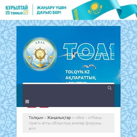
TOLQYN.KZ
АҚПАРАТТЫҚ
АГЕНТТІГІ
Толқын
»
Жаңалықтар
» «Әке – отбасы
тірегі» атты облыстық әкелер форумы
өтті