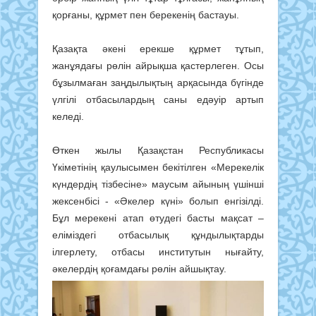
қорғаны, құрмет пен берекенің бастауы.
Қазақта әкені ерекше құрмет тұтып,
жанұядағы рөлін айрықша қастерлеген. Осы
бұзылмаған заңдылықтың арқасында бүгінде
үлгілі отбасылардың саны едәуір артып
келеді.
Өткен жылы Қазақстан Республикасы
Үкіметінің қаулысымен бекітілген «Мерекелік
күндердің тізбесіне» маусым айының үшінші
жексенбісі - «Әкелер күні» болып енгізілді.
Бұл мерекені атап өтудегі басты мақсат –
еліміздегі отбасылық құндылықтарды
ілгерлету, отбасы институтын нығайту,
әкелердің қоғамдағы рөлін айшықтау.