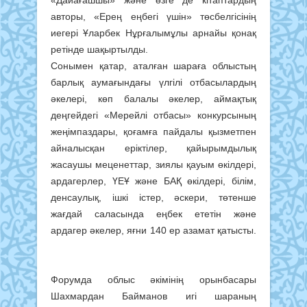
авторы, «Ерең еңбегі үшін» төсбелгісінің
иегері Ұларбек Нұрғалымұлы арнайы қонақ
ретінде шақыртылды.
Сонымен қатар, аталған шараға облыстың
барлық аумағындағы үлгілі отбасылардың
әкелері, көп балалы әкелер, аймақтық
деңгейдегі «Мерейлі отбасы» конкурсының
жеңімпаздары, қоғамға пайдалы қызметпен
айналысқан еріктілер, қайырымдылық
жасаушы меценеттар, зиялы қауым өкілдері,
ардагерлер, ҮЕҰ және БАҚ өкілдері, білім,
денсаулық, ішкі істер, әскери, төтенше
жағдай саласында еңбек ететін және
ардагер әкелер, яғни 140 ер азамат қатысты.
Форумда облыс әкімінің орынбасары
Шахмардан Байманов игі шараның