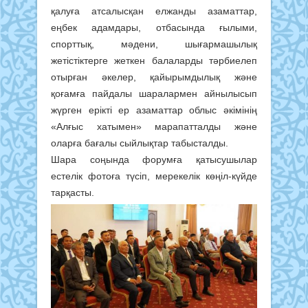
қалуға атсалысқан елжанды азаматтар,
еңбек адамдары, отбасында ғылыми,
спорттық, мәдени, шығармашылық
жетістіктерге жеткен балаларды тәрбиелеп
отырған әкелер, қайырымдылық және
қоғамға пайдалы шаралармен айнылысып
жүрген ерікті ер азаматтар облыс әкімінің
«Алғыс хатымен» марапатталды және
оларға бағалы сыйлықтар табысталды.
Шара соңында форумға қатысушылар
естелік фотоға түсіп, мерекелік көңіл-күйде
тарқасты.