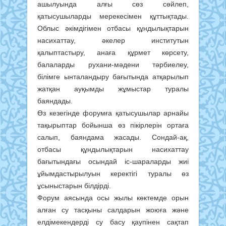
ашылуында алғы сөз сөйлеп,
қатысушыларды мерекесімен құттықтады.
Облыс әкімдігімен отбасы құндылықтарын
насихаттау, әкелер институтын
қалыптастыру, анаға құрмет көрсету,
балаларды рухани-мәдени тәрбиелеу,
білімге ынталандыру бағытында атқарылып
жатқан ауқымды жұмыстар туралы
баяндады.
Өз кезегінде форумға қатысушылар арнайы
тақырыптар бойынша өз пікірлерін ортаға
салып, баяндама жасады. Сондай-ақ,
отбасы құндылықтарын насихаттау
бағытындағы осындай іс-шараларды жиі
ұйымдастырылуын керектігі туралы өз
ұсыныстарын білдірді.
Форум аясында осы жылы көктемде орын
алған су тасқыны салдарын жоюға және
елдімекендерді су басу қаупінен сақтап