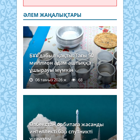
ӘЛЕМ ЖАҢАЛЫҚТАРЫ
БҰҰ дабыл қақты: Тағы 50
миллион адам аштыққа
ұшырауы мүмкін
06 тамыз 2026 ж.
68
Өзбекстан орбитаға жасанды
интеллекті бар спутникті
ұшырды