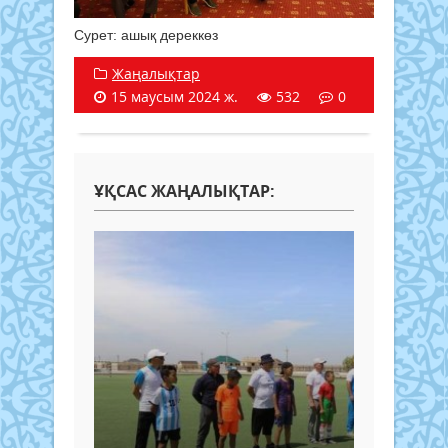
Сурет: ашық дереккөз
Жаңалықтар
15 маусым 2024 ж.
532
0
ҰҚСАС ЖАҢАЛЫҚТАР: