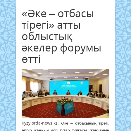
«Әке – отбасы
тірегі» атты
облыстық
әкелер форумы
өтті
Kyzylorda-news.kz.
Әке – отбасының тірегі,
әрбір жанның үлгі тұтар тұлғасы, жанұяның