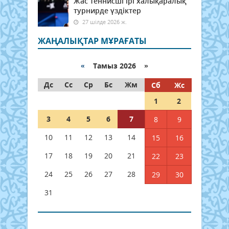
Жас теннисші ірі халықаралық
турнирде үздіктер
27 шілде 2026 ж.
ЖАҢАЛЫҚТАР МҰРАҒАТЫ
«
Тамыз 2026 »
Дс
Сс
Ср
Бс
Жм
Сб
Жс
1
2
3
4
5
6
7
8
9
10
11
12
13
14
15
16
17
18
19
20
21
22
23
24
25
26
27
28
29
30
31