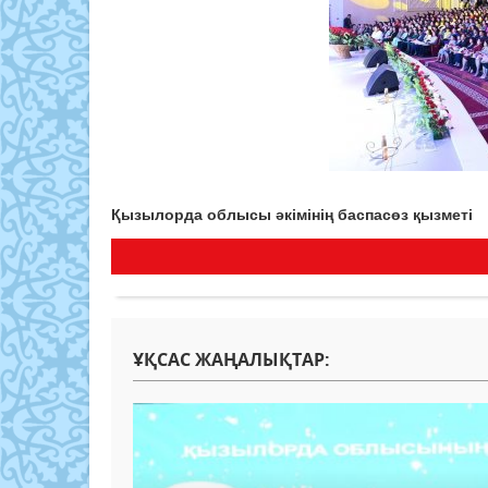
Қызылорда облысы әкімінің баспасөз қызметі
ҰҚСАС ЖАҢАЛЫҚТАР: