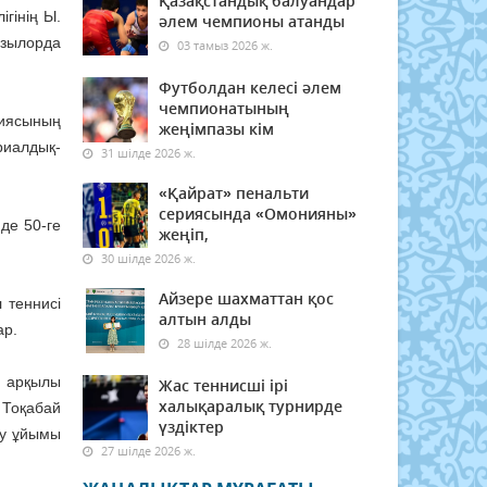
Қазақстандық балуандар
гінің Ы.
әлем чемпионы атанды
ызылорда
03 тамыз 2026 ж.
Футболдан келесі әлем
чемпионатының
иясының
жеңімпазы кім
риалдық-
31 шілде 2026 ж.
«Қайрат» пенальти
сериясында «Омонияны»
де 50-ге
жеңіп,
30 шілде 2026 ж.
Айзере шахматтан қос
 теннисі
алтын алды
ар.
28 шілде 2026 ж.
ы арқылы
Жас теннисші ірі
халықаралық турнирде
 Тоқабай
үздіктер
ру ұйымы
27 шілде 2026 ж.