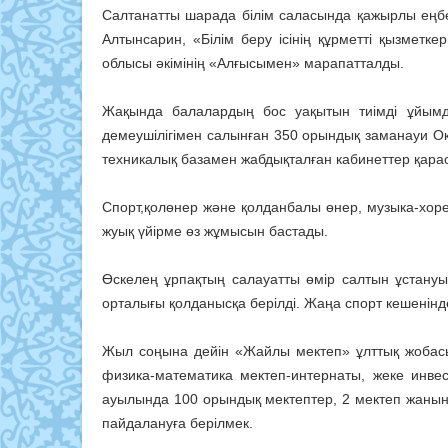
Салтанатты шарада білім саласында қажырлы еңбек е
Алтынсарин, «Білім беру ісінің құрметті қызметке
облысы әкімінің «Алғысымен» марапатталды.
Жақында балалардың бос уақытын тиімді ұйымд
демеушілігімен салынған 350 орындық заманауи Оқу
техникалық базамен жабдықталған кабинеттер қара
Спорт,қолөнер және қолданбалы өнер, музыка-хоре
жуық үйірме өз жұмысын бастады.
Өскелең ұрпақтың салауатты өмір салтын ұстануына
орталығы қолданысқа берілді. Жаңа спорт кешенінд
Жыл соңына дейін «Жайлы мектеп» ұлттық жобас
физика-математика мектеп-интернаты, жеке инве
ауылында 100 орындық мектептер, 2 мектеп жаны
пайдалануға берілмек.