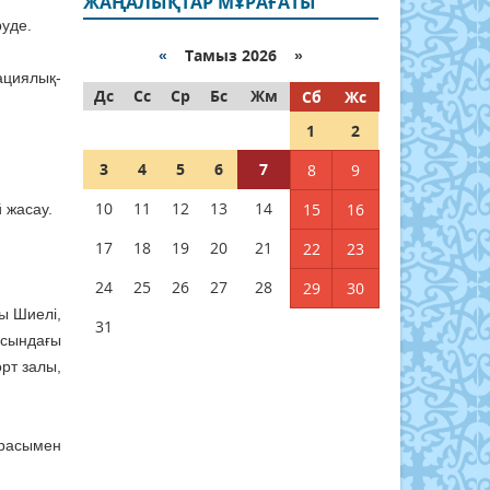
ЖАҢАЛЫҚТАР МҰРАҒАТЫ
уде.
«
Тамыз 2026 »
циялық-
Дс
Сс
Ср
Бс
Жм
Сб
Жс
1
2
3
4
5
6
7
8
9
10
11
12
13
14
15
16
 жасау.
17
18
19
20
21
22
23
24
25
26
27
28
29
30
ы Шиелі,
31
асындағы
рт залы,
ерасымен