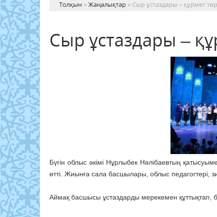
Толқын
»
Жаңалықтар
» Сыр ұстаздары – құрмет төр
Сыр ұстаздары – құ
Бүгін облыс әкімі Нұрлыбек Нәлібаевтың қатысуым
өтті. Жиынға сала басшылары, облыс педагогтері, з
Аймақ басшысы ұстаздарды мерекемен құттықтап, бі