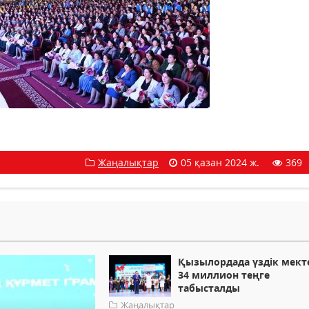
Жаңалықтар
05 қазан 2024 ж.
369
Қызылордада үздік мект
34 миллион теңге
табысталды
Жаңалықтар