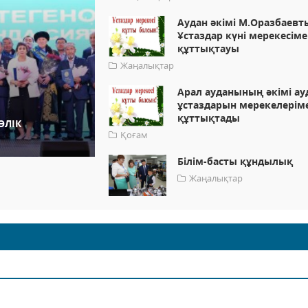
Аудан әкімі М.Оразбаевт
Ұстаздар күні мерекесім
құттықтауы
Жаңалықтар
Арал ауданының әкімі ау
ұстаздарын мерекелерім
құттықтады
ӨЛІК
Қоғам
Білім-басты құндылық
Жаңалықтар