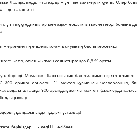
а Жолдауында: «Ұстаздар – ұлттың зияткерлік қуаты. Олар білім
 - деп атап өтті.
іп, ұлттық құндылықтар мен адамгершілік ізгі қасиеттерді бойына 
е.
 – өркениеттің өлшемі, қоғам дамуының басты көрсеткіші.
ңгеге жетіп, өткен жылмен салыстырғанда 8,8 % артты.
нуға берілді. Мемлекет басшысының бастамасымен қолға алынға
2 300 орынға арналған 21 мектеп құрылысы жоспарланып, би
ликамыздағы алғашқы 900 орындық жайлы мектеп Қызылорда қалас
ә болдыңыздар.
здердің қолдарыңызда, қадірлі ұстаздар!
ете беріңіздер!" , - деді Н.Нәлібаев.