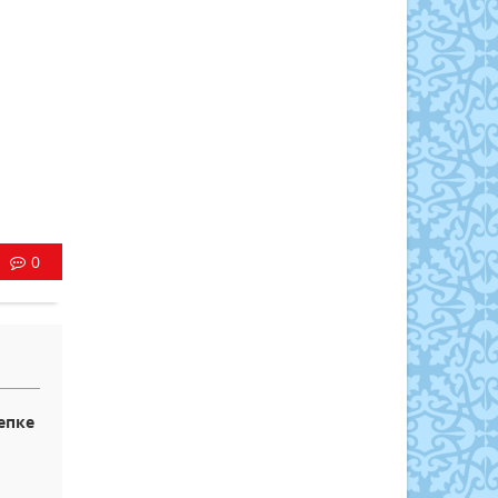
0
епке