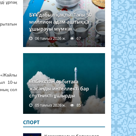
ді ұрпақ
БҰҰ дабыл қақты: Тағы 50
миллион адам аштыққа
дарытатын
ұшырауы мүмкін
06 тамыз 2026 ж.
67
н «Жайлы
Өзбекстан орбитаға
ыл 10-ы
жасанды интеллекті бар
ының сол
спутникті ұшырды
05 тамыз 2026 ж.
85
СПОРТ