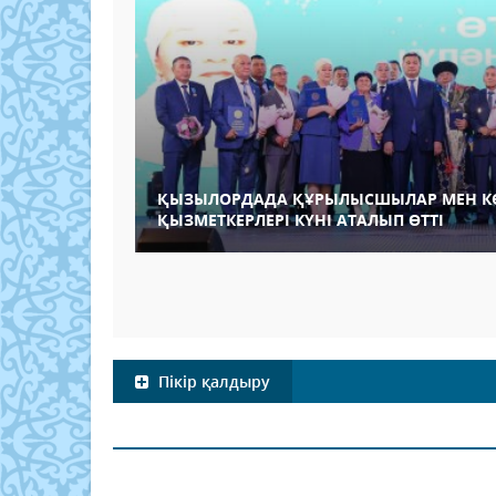
ҚЫЗЫЛОРДАДА ҚҰРЫЛЫСШЫЛАР МЕН К
ҚЫЗМЕТКЕРЛЕРІ КҮНІ АТАЛЫП ӨТТІ
Пікір қалдыру