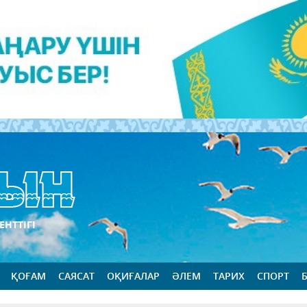
ЕНТТІГІ
ҚОҒАМ
САЯСАТ
ОҚИҒАЛАР
ӘЛЕМ
ТАРИХ
СПОРТ