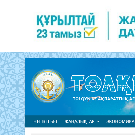
TOLQYN.KZ АҚПАРАТТЫҚ АГ
НЕГІЗГІ БЕТ
ЖАҢАЛЫҚТАР
ЭКОНОМИКА