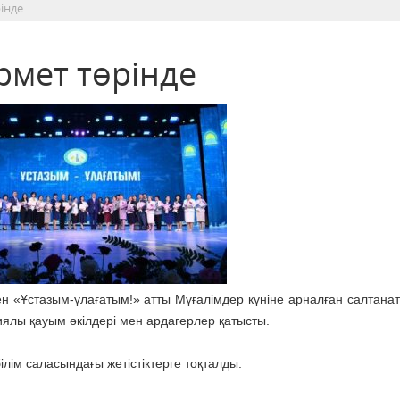
інде
рмет төрінде
ен «Ұстазым-ұлағатым!» атты Мұғалімдер күніне арналған салтана
иялы қауым өкілдері мен ардагерлер қатысты.
лім саласындағы жетістіктерге тоқталды.