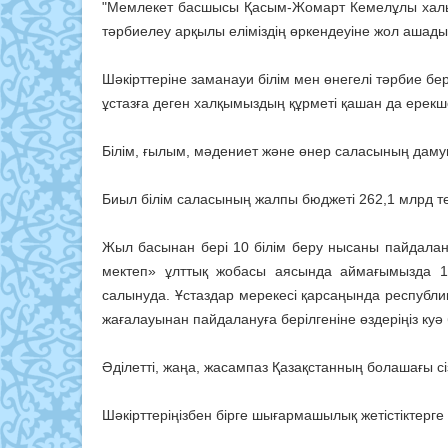
"Мемлекет басшысы Қасым-Жомарт Кемелұлы халыққ
тәрбиелеу арқылы еліміздің өркендеуіне жол ашады»,
Шәкірттеріне заманауи білім мен өнегелі тәрбие бер
ұстазға деген халқымыздың құрметі қашан да ерекш
Білім, ғылым, мәдениет және өнер саласының дамуы
Биыл білім саласының жалпы бюджеті 262,1 млрд те
Жыл басынан бері 10 білім беру нысаны пайдала
мектеп» ұлттық жобасы аясында аймағымызда 1
салынуда. Ұстаздар мерекесі қарсаңында респуб
жағалауынан пайдалануға берілгеніне өздеріңіз ку
Әділетті, жаңа, жасампаз Қазақстанның болашағы сі
Шәкірттеріңізбен бірге шығармашылық жетістіктерге ж