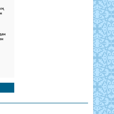
ың
ен
дан
ен