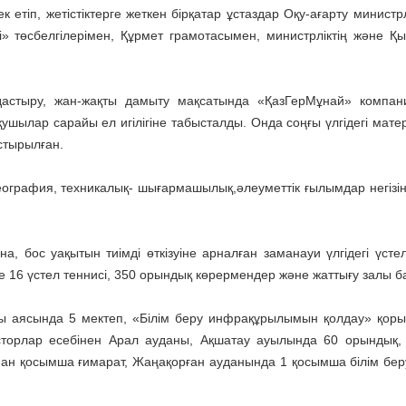
тіп, жетістіктерге жеткен бірқатар ұстаздар Оқу-ағарту министрлі
рі» төсбелгілерімен, Құрмет грамотасымен, министрліктің және Қ
астыру, жан-жақты дамыту мақсатында «ҚазГерМұнай» компан
шылар сарайы ел игілігіне табысталды. Онда соңғы үлгідегі мате
стырылған.
ография, техникалық- шығармашылық,әлеуметтік ғылымдар негізін
, бос уақытын тиімді өткізуіне арналған заманауи үлгідегі үстел
е 16 үстел теннисі, 350 орындық көрермендер және жаттығу залы б
ы аясында 5 мектеп, «Білім беру инфрақұрылымын қолдау» қор
сторлар есебінен Арал ауданы, Ақшатау ауылында 60 орындық,
нан қосымша ғимарат, Жаңақорған ауданында 1 қосымша білім бе