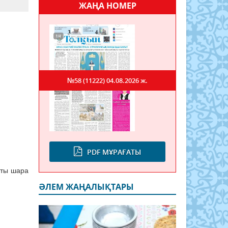
ЖАҢА НОМЕР
№58 (11222)
04.08.2026 ж.
PDF МҰРАҒАТЫ
тты шара
ӘЛЕМ ЖАҢАЛЫҚТАРЫ