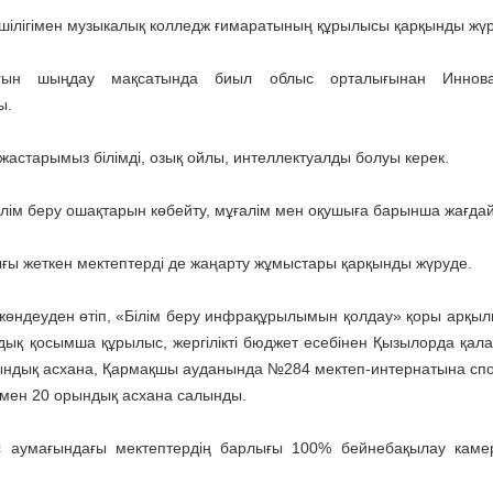
ілігімен музыкалық колледж ғимаратының құрылысы қарқынды жүр
ығын шыңдау мақсатында биыл облыс орталығынан Иннова
ы.
астарымыз білімді, озық ойлы, интеллектуалды болуы керек.
ім беру ошақтарын көбейту, мұғалім мен оқушыға барынша жағдай
ығы жеткен мектептерді де жаңарту жұмыстары қарқынды жүруде.
 жөндеуден өтіп, «Білім беру инфрақұрылымын қолдау» қоры арқыл
ық қосымша құрылыс, жергілікті бюджет есебінен Қызылорда қал
ындық асхана, Қармақшы ауданында №284 мектеп-интернатына спо
мен 20 орындық асхана салынды.
лыс аумағындағы мектептердің барлығы 100% бейнебақылау кам