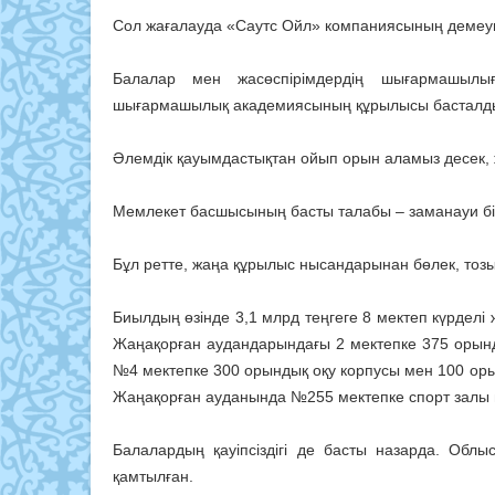
Сол жағалауда «Саутс Ойл» компаниясының демеуш
Балалар мен жасөспірімдердің шығармашыл
шығармашылық академиясының құрылысы басталд
Әлемдік қауымдастықтан ойып орын аламыз десек, ж
Мемлекет басшысының басты талабы – заманауи біл
Бұл ретте, жаңа құрылыс нысандарынан бөлек, тоз
Биылдың өзінде 3,1 млрд теңгеге 8 мектеп күрделі
Жаңақорған аудандарындағы 2 мектепке 375 орынд
№4 мектепке 300 орындық оқу корпусы мен 100 ор
Жаңақорған ауданында №255 мектепке спорт залы 
Балалардың қауіпсіздігі де басты назарда. Об
қамтылған.