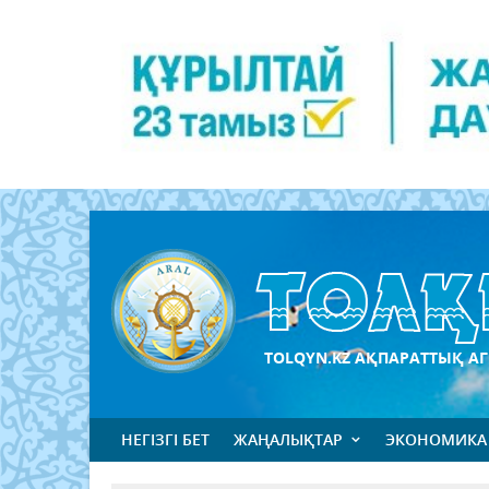
TOLQYN.KZ АҚПАРАТТЫҚ АГ
НЕГІЗГІ БЕТ
ЖАҢАЛЫҚТАР
ЭКОНОМИКА