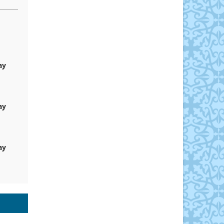
ау
ау
ау