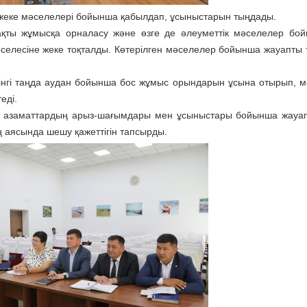
ы жеке мәселелері бойынша қабылдап, ұсыныстарын тыңдады.
рақты жұмысқа орналасу және өзге де әлеуметтік мәселелер бо
 мәселесіне жеке тоқталды. Көтерілген мәселелер бойынша жауапты 
гінгі таңда аудан бойынша бос жұмыс орындарын ұсына отырып, м
теді.
ен азаматтардың арыз-шағымдары мен ұсыныстары бойынша жауа
 аясында шешу қажеттігін тапсырды.