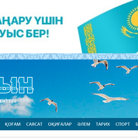
ЕНТТІГІ
ҚОҒАМ
САЯСАТ
ОҚИҒАЛАР
ӘЛЕМ
ТАРИХ
СПОРТ