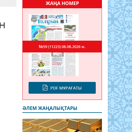
ЖАҢА НОМЕР
ен
№59 (11223)
08.08.2026 ж.
PDF МҰРАҒАТЫ
ӘЛЕМ ЖАҢАЛЫҚТАРЫ