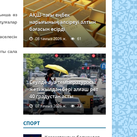
АҚШ-тағы еңбек
йынша өз
нарығының әлсіреуі алтын
тұлғалар
бағасын өсірді
әселесін
08 тамыз 2026 ж.
61
пты сала
Сеулде ауа температурасы
жеті жылдан бері алғаш рет
40 градустан асты
07 тамыз 2026 ж.
73
СПОРТ