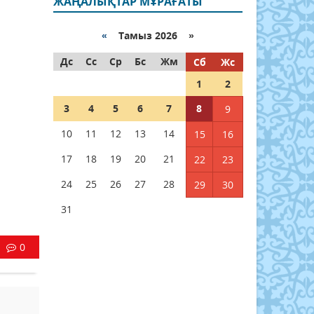
ЖАҢАЛЫҚТАР МҰРАҒАТЫ
«
Тамыз 2026 »
Дс
Сс
Ср
Бс
Жм
Сб
Жс
1
2
3
4
5
6
7
8
9
10
11
12
13
14
15
16
17
18
19
20
21
22
23
24
25
26
27
28
29
30
31
0