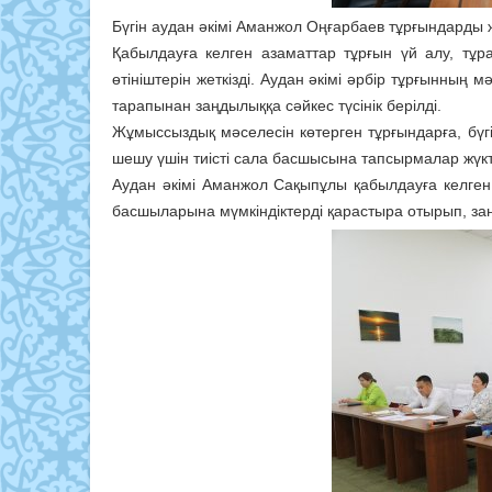
Бүгін аудан әкімі Аманжол Оңғарбаев тұрғындард
Қабылдауға келген азаматтар тұрғын үй алу, тұ
өтініштерін жеткізді. Аудан әкімі әрбір тұрғынның
тарапынан заңдылыққа сәйкес түсінік берілді.
Жұмыссыздық мәселесін көтерген тұрғындарға, бү
шешу үшін тиісті сала басшысына тапсырмалар жүк
Аудан әкімі Аманжол Сақыпұлы қабылдауға келг
басшыларына мүмкіндіктерді қарастыра отырып, заң