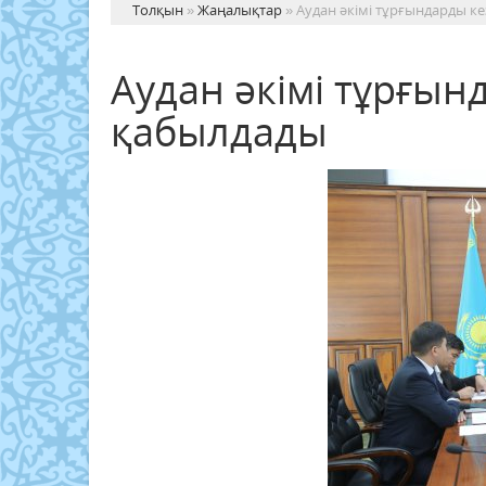
Толқын
»
Жаңалықтар
» Аудан әкімі тұрғындарды ке
Аудан әкімі тұрғынд
қабылдады