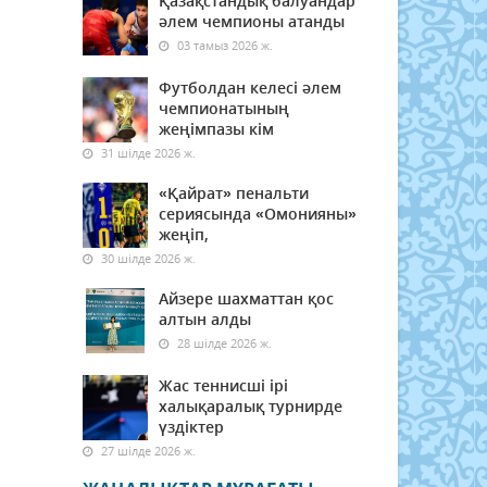
Қазақстандық балуандар
әлем чемпионы атанды
03 тамыз 2026 ж.
Футболдан келесі әлем
чемпионатының
жеңімпазы кім
31 шілде 2026 ж.
«Қайрат» пенальти
сериясында «Омонияны»
жеңіп,
30 шілде 2026 ж.
Айзере шахматтан қос
алтын алды
28 шілде 2026 ж.
Жас теннисші ірі
халықаралық турнирде
үздіктер
27 шілде 2026 ж.