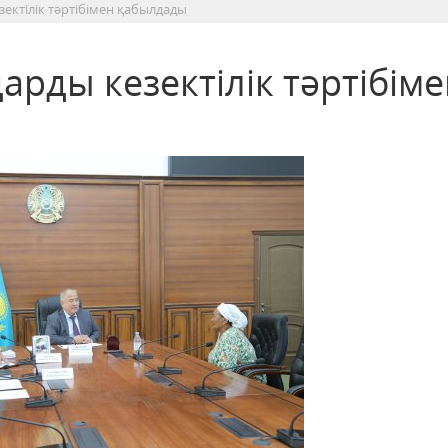
зектілік тәртібімен қабылдады
арды кезектілік тәртібім