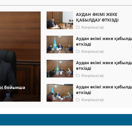
АУДАН ӘКІМІ ЖЕКЕ
ҚАБЫЛДАУ ӨТКІЗДІ
Жаңалықтар
Аудан әкімі жеке қабылд
өткізді
Жаңалықтар
Аудан әкімі жеке қабылд
өткізді
Жаңалықтар
Аудан әкімі жеке қабылд
ері бойынша
өткізді
Жаңалықтар