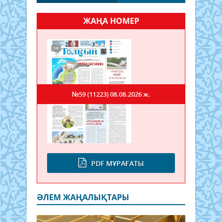
ЖАҢА НОМЕР
№59 (11223)
08.08.2026 ж.
PDF МҰРАҒАТЫ
ӘЛЕМ ЖАҢАЛЫҚТАРЫ