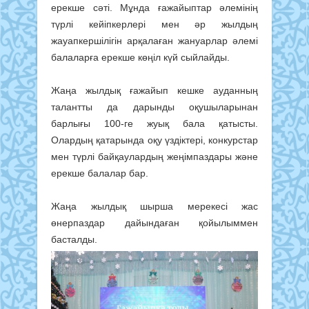
ерекше сәті. Мұнда ғажайыптар әлемінің
түрлі кейіпкерлері мен әр жылдың
жауапкершілігін арқалаған жануарлар әлемі
балаларға ерекше көңіл күй сыйлайды.
Жаңа жылдық ғажайып кешке ауданның
талантты да дарынды оқушыларынан
барлығы 100-ге жуық бала қатысты.
Олардың қатарында оқу үздіктері, конкурстар
мен түрлі байқаулардың жеңімпаздары және
ерекше балалар бар.
Жаңа жылдық шырша мерекесі жас
өнерпаздар дайындаған қойылыммен
басталды.