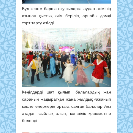
Бұл кеште барша оқушыларға аудан әкімінің
атынан қыстық киім беріліп, арнайы дәмді
торт тарту етілді.
Көңілдерді шат қылып, балалардың жан
сарайын жадыратқан жаңа жылдық ғажайып
кеште өнерлерін ортаға салған балалар Аяз
атадан сыйлық алып, көпшілік қошеметіне
бөленді.