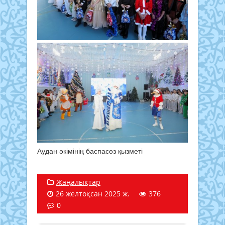
Аудан әкімінің баспасөз қызметі
Жаңалықтар
26 желтоқсан 2025 ж.
376
0