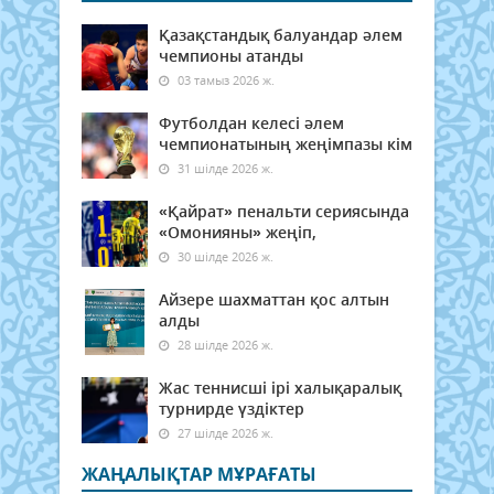
Қазақстандық балуандар әлем
чемпионы атанды
03 тамыз 2026 ж.
Футболдан келесі әлем
чемпионатының жеңімпазы кім
31 шілде 2026 ж.
«Қайрат» пенальти сериясында
«Омонияны» жеңіп,
30 шілде 2026 ж.
Айзере шахматтан қос алтын
алды
28 шілде 2026 ж.
Жас теннисші ірі халықаралық
турнирде үздіктер
27 шілде 2026 ж.
ЖАҢАЛЫҚТАР МҰРАҒАТЫ