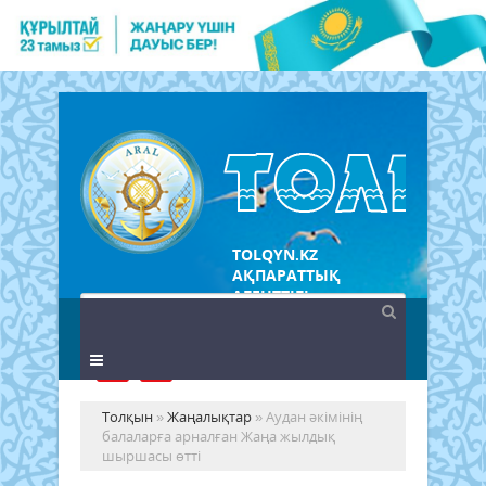
TOLQYN.KZ
АҚПАРАТТЫҚ
АГЕНТТІГІ
Толқын
»
Жаңалықтар
» Аудан әкімінің
балаларға арналған Жаңа жылдық
шыршасы өтті