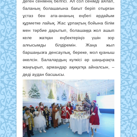
деген сенімнің белгісі. Ал сол сенімді аялап,
баланың болашағына бағыт беріп отырған
ұстаз бен ата-ананың еңбегі әрдайым
құрметке лайық. Жас ұрпақтың бойына білім
мен тәрбие дарытып, болашаққа жол ашып
келе жатқан еңбектеріңіз үшін зор
алғысымды білдіремін. Жаңа жыл
баршаңызға денсаулық, береке, мол қуаныш
әкелсін. Балалардың күлкісі әр шаңырақта
жаңғырып, армандар ақиқатқа айналсын, –
деді аудан басшысы.