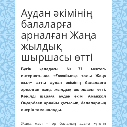
Аудан әкімінің
балаларға
арналған Жаңа
жылдық
шыршасы өтті
Бүгін қаладағы №71 мектеп-
интернатында «Ғажайыпқа толы Жаңа
жыл» атты аудан әкімінің балаларға
арналған жаңа жылдық шыршасы өтті.
Көңілді шараға аудан әкімі Аманжол
Оңғарбаев арнайы қатысып, балалардың
өнерін тамашалады.
Жаңа жыл – әр баланың асыға күтетін