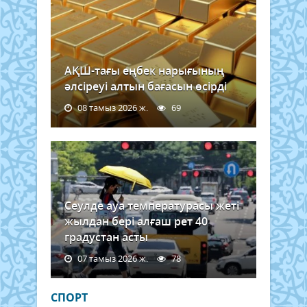
АҚШ-тағы еңбек нарығының
әлсіреуі алтын бағасын өсірді
08 тамыз 2026 ж.
69
Сеулде ауа температурасы жеті
жылдан бері алғаш рет 40
градустан асты
07 тамыз 2026 ж.
78
СПОРТ