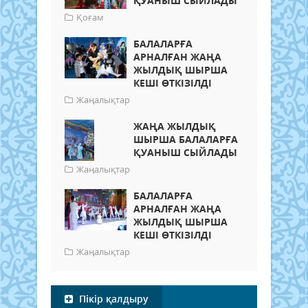
ҚУАНЫШ СЫЙЛАДЫ
Қоғам
БАЛАЛАРҒА
АРНАЛҒАН ЖАҢА
ЖЫЛДЫҚ ШЫРША
КЕШІ ӨТКІЗІЛДІ
Жаңалықтар
ЖАҢА ЖЫЛДЫҚ
ШЫРША БАЛАЛАРҒА
ҚУАНЫШ СЫЙЛАДЫ
Жаңалықтар
БАЛАЛАРҒА
АРНАЛҒАН ЖАҢА
ЖЫЛДЫҚ ШЫРША
КЕШІ ӨТКІЗІЛДІ
Жаңалықтар
Пікір қалдыру