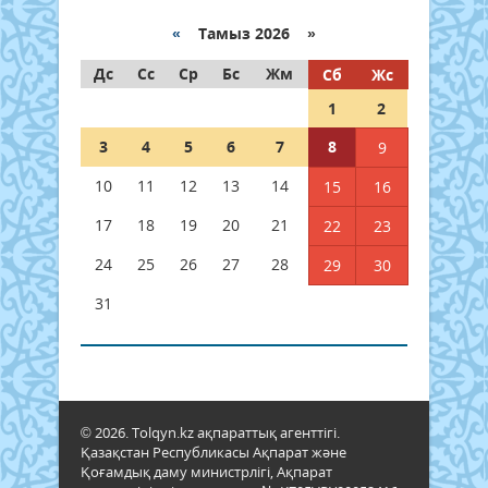
«
Тамыз 2026 »
Дс
Сс
Ср
Бс
Жм
Сб
Жс
1
2
3
4
5
6
7
8
9
10
11
12
13
14
15
16
17
18
19
20
21
22
23
24
25
26
27
28
29
30
31
© 2026. Tolqyn.kz ақпараттық агенттігі.
Қазақстан Республикасы Ақпарат және
Қоғамдық даму министрлігі, Ақпарат