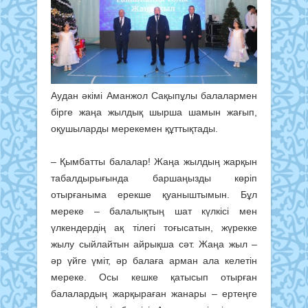
Аудан әкімі Аманжол Сақыпұлы балалармен
бірге жаңа жылдық шырша шамын жағып,
оқушыларды мерекемен құттықтады.
– Қымбатты балалар! Жаңа жылдың жарқын
табалдырығында баршаңызды көріп
отырғаныма ерекше қуаныштымын. Бұл
мереке – балалықтың шат күлкісі мен
үлкендердің ақ тілегі тоғысатын, жүрекке
жылу сыйлайтын айрықша сәт. Жаңа жыл –
әр үйге үміт, әр балаға арман ала келетін
мереке. Осы кешке қатысып отырған
балалардың жарқыраған жанары – ертеңге