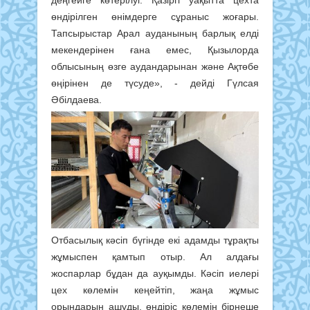
өндірілген өнімдерге сұраныс жоғары.
Тапсырыстар Арал ауданының барлық елді
мекендерінен ғана емес, Қызылорда
облысының өзге аудандарынан және Ақтөбе
өңірінен де түсуде», - дейді Гүлсая
Әбілдаева.
Отбасылық кәсіп бүгінде екі адамды тұрақты
жұмыспен қамтып отыр. Ал алдағы
жоспарлар бұдан да ауқымды. Кәсіп иелері
цех көлемін кеңейтіп, жаңа жұмыс
орындарын ашуды, өндіріс көлемін бірнеше