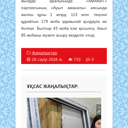
жылдар аралығында «AMANAT»
партиясының «Ауыл аманаты» аясында
жалпы құны 1 млрд. 113 млн. теңгені
құрайтын 179 жоба қаржылай қолдауға ие
болған. Былтыр 43 жоба іске қосылса, биыл
85 жобаны жүзеге асыру көзделіп отыр.
Жаңалықтар
28 сәуір 2026 ж.
153
0
ҰҚСАС ЖАҢАЛЫҚТАР: