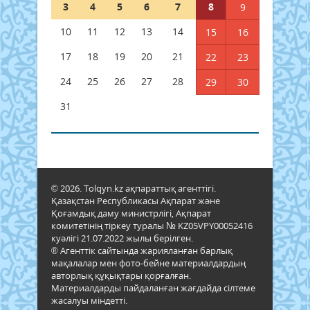
3
4
5
6
7
8
9
10
11
12
13
14
15
16
17
18
19
20
21
22
23
24
25
26
27
28
29
30
31
© 2026. Tolqyn.kz ақпараттық агенттігі.
Қазақстан Республикасы Ақпарат және
Қоғамдық даму министрлігі, Ақпарат
комитетінің тіркеу туралы № KZ05VPY00052416
куәлігі 21.07.2022 жылы берілген.
® Агенттік сайтында жарияланған барлық
мақалалар мен фото-бейне материалдардың
авторлық құқықтары қорғалған.
Материалдарды пайдаланған жағдайда сілтеме
жасалуы міндетті.