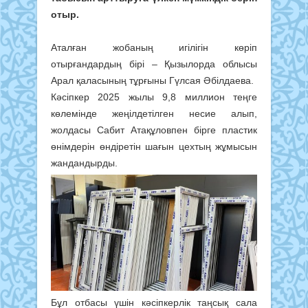
отыр.
Аталған жобаның игілігін көріп
отырғандардың бірі – Қызылорда облысы
Арал қаласының тұрғыны Гүлсая Әбілдаева.
Кәсіпкер 2025 жылы 9,8 миллион теңге
көлемінде жеңілдетілген несие алып,
жолдасы Сабит Атақұловпен бірге пластик
өнімдерін өндіретін шағын цехтың жұмысын
жандандырды.
Бұл отбасы үшін кәсіпкерлік таңсық сала