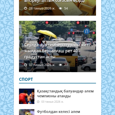
әлсіреуі алтын бағасын өсірді
08 тамыз 2026 ж.
54
Сеулде ауа температурасы жеті
жылдан бері алғаш рет 40
градустан асты
07 тамыз 2026 ж.
71
СПОРТ
Қазақстандық балуандар әлем
чемпионы атанды
03 тамыз 2026 ж.
Футболдан келесі әлем