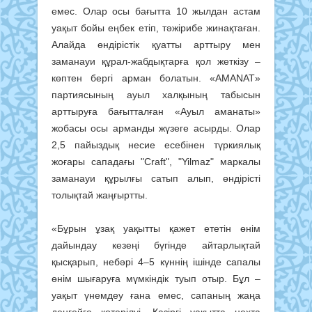
емес. Олар осы бағытта 10 жылдан астам
уақыт бойы еңбек етіп, тәжірибе жинақтаған.
Алайда өндірістік қуатты арттыру мен
заманауи құрал-жабдықтарға қол жеткізу –
көптен бергі арман болатын. «AMANAT»
партиясының ауыл халқының табысын
арттыруға бағытталған «Ауыл аманаты»
жобасы осы арманды жүзеге асырды. Олар
2,5 пайыздық несие есебінен түркиялық
жоғары сападағы "Craft", "Yilmaz" маркалы
заманауи құрылғы сатып алып, өндірісті
толықтай жаңғыртты.
«Бұрын ұзақ уақытты қажет ететін өнім
дайындау кезеңі бүгінде айтарлықтай
қысқарып, небәрі 4–5 күннің ішінде сапалы
өнім шығаруға мүмкіндік туып отыр. Бұл –
уақыт үнемдеу ғана емес, сапаның жаңа
деңгейге көтерілуі. Қазіргі уақытта цехта