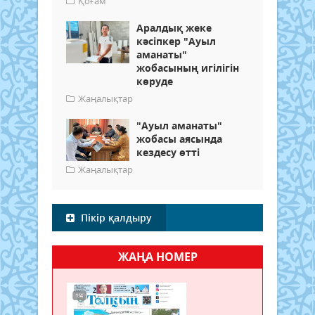
Қоғам
Аралдық жеке
кәсіпкер "Ауыл
аманаты"
жобасының игілігін
көруде
Жаңалықтар
"Ауыл аманаты"
жобасы аясында
кездесу өтті
Жаңалықтар
Пікір қалдыру
ЖАҢА НОМЕР