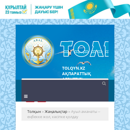
TOLQYN.KZ
АҚПАРАТТЫҚ
АГЕНТТІГІ
Толқын
»
Жаңалықтар
» Ауыл аманаты –
еңбекке жол, кәсіпке қолдау