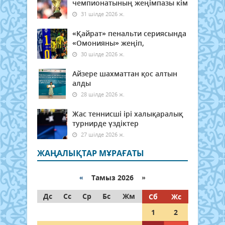
чемпионатының жеңімпазы кім
31 шілде 2026 ж.
«Қайрат» пенальти сериясында
«Омонияны» жеңіп,
30 шілде 2026 ж.
Айзере шахматтан қос алтын
алды
28 шілде 2026 ж.
Жас теннисші ірі халықаралық
турнирде үздіктер
27 шілде 2026 ж.
ЖАҢАЛЫҚТАР МҰРАҒАТЫ
«
Тамыз 2026 »
Дс
Сс
Ср
Бс
Жм
Сб
Жс
1
2