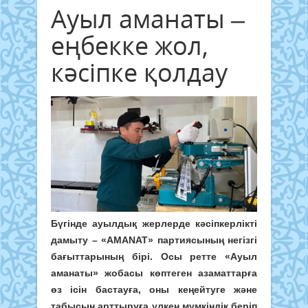
Ауыл аманаты –
еңбекке жол,
кәсіпке қолдау
Бүгінде ауылдық жерлерде кәсіпкерлікті
дамыту – «AMANAT» партиясының негізгі
бағыттарының бірі. Осы ретте «Ауыл
аманаты» жобасы көптеген азаматтарға
өз ісін бастауға, оны кеңейтуге және
табысын арттыруға үлкен мүмкіндік беріп