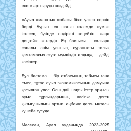
есеге арттыруды көздейді.
«Ауыл аманаты» жобасы бізге үлкен серпін
берді. Бұрын тек шағын көлемде жұмыс
істесек, бүгінде өндірісті кеңейтіп, жаңа
деңгейге көтердік. Ең бастысы – халыққа
сапалы өнім ұсынып, сұранысты толық
қамтамасыз етуге мүмкіндік алдық», – дейді
кәсіпкер.
Бұл бастама – бір отбасының табысы ғана
емес, тұтас ауыл экономикасының дамуына
қосылған үлес. Осындай нақты істер арқылы
ауыл тұрғындарының кәсіпке деген
қызығушылығы артып, еңбекке деген ынтасы
күшейе түсуде.
Мәселен, Арал ауданында 2023-2025