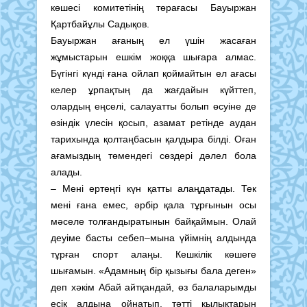
көшесі комитетінің төрағасы Бауыржан
Қартбайұлы Садықов.
Бауыржан ағаның ел үшін жасаған
жұмыстарын ешкім жоққа шығара алмас.
Бүгінгі күнді ғана ойлап қоймайтын ел ағасы
келер ұрпақтың да жағдайын күйттеп,
олардың еңселі, салауатты болып өсуіне де
өзіндік үлесін қосып, азамат ретінде аудан
тарихында қолтаңбасын қалдыра білді. Оған
ағамыздың төмендегі сөздері дәлел бола
алады.
– Мені ертеңгі күн қатты алаңдатады. Тек
мені ғана емес, әрбір қала тұрғынын осы
мәселе толғандыратынын байқаймын. Олай
деуіме басты себеп–мына үйімнің алдында
тұрған спорт алаңы. Кешкілік көшеге
шығамын. «Адамның бір қызығы бала деген»
деп хәкім Абай айтқандай, өз балаларымды
есік алдына ойнатып, тәтті қылықтарын