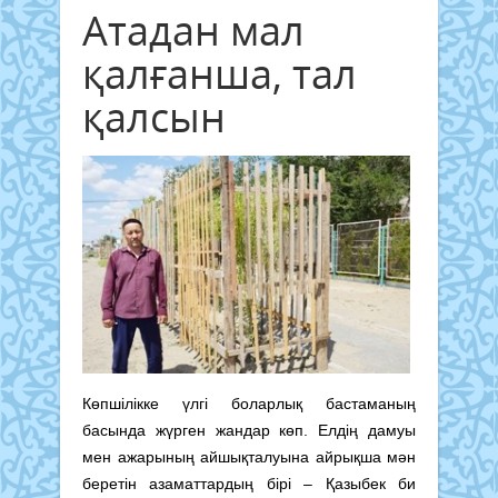
Атадан мал
қалғанша, тал
қалсын
Көпшілікке үлгі боларлық бастаманың
басында жүрген жандар көп. Елдің дамуы
мен ажарының айшықталуына айрықша мән
беретін азаматтардың бірі – Қазыбек би