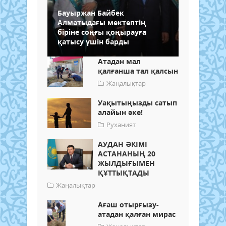
Бауыржан Байбек
Алматыдағы мектептің
біріне соңғы қоңырауға
қатысу үшін барды
Атадан мал
қалғанша тал қалсын
Жаңалықтар
Уақытыңызды сатып
алайын әке!
Руханият
АУДАН ӘКІМІ
АСТАНАНЫҢ 20
ЖЫЛДЫҒЫМЕН
ҚҰТТЫҚТАДЫ
Жаңалықтар
Ағаш отырғызу-
атадан қалған мираc