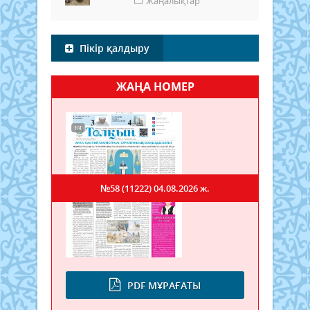
Жаңалықтар
Пікір қалдыру
ЖАҢА НОМЕР
№58 (11222)
04.08.2026 ж.
PDF МҰРАҒАТЫ