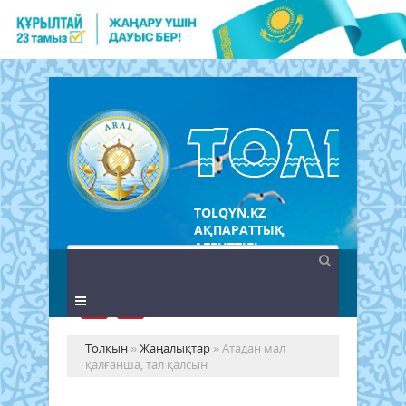
TOLQYN.KZ
АҚПАРАТТЫҚ
АГЕНТТІГІ
Толқын
»
Жаңалықтар
» Атадан мал
қалғанша, тал қалсын