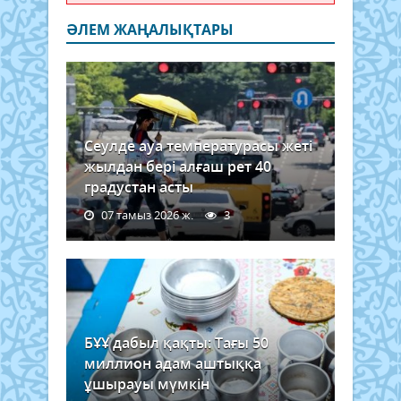
ӘЛЕМ ЖАҢАЛЫҚТАРЫ
Сеулде ауа температурасы жеті
жылдан бері алғаш рет 40
градустан асты
07 тамыз 2026 ж.
3
БҰҰ дабыл қақты: Тағы 50
миллион адам аштыққа
ұшырауы мүмкін