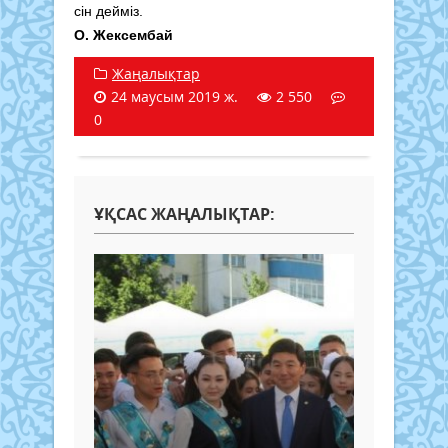
сін дейміз.
О. Жексембай
Жаңалықтар
24 маусым 2019 ж.
2 550
0
ҰҚСАС ЖАҢАЛЫҚТАР: