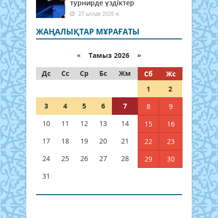
турнирде үздіктер
27 шілде 2026 ж.
ЖАҢАЛЫҚТАР МҰРАҒАТЫ
«
Тамыз 2026 »
Дс
Сс
Ср
Бс
Жм
Сб
Жс
1
2
3
4
5
6
7
8
9
10
11
12
13
14
15
16
17
18
19
20
21
22
23
24
25
26
27
28
29
30
31