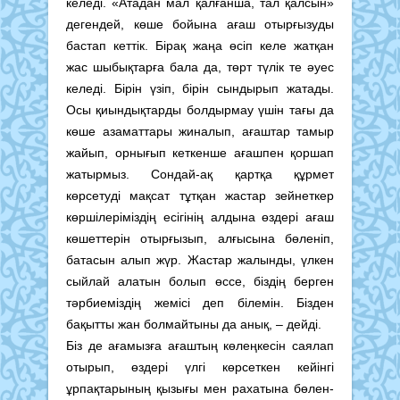
келеді. «Атадан мал қалғанша, тал қалсын»
дегендей, көше бойына ағаш отырғызуды
бастап кеттік. Бірақ жаңа өсіп келе жатқан
жас шыбықтарға бала да, төрт түлік те әуес
келеді. Бірін үзіп, бірін сындырып жатады.
Осы қиындықтарды болдырмау үшін тағы да
көше азаматтары жиналып, ағаштар тамыр
жайып, орнығып кеткенше ағашпен қоршап
жатырмыз. Сондай-ақ қартқа құрмет
көрсетуді мақсат тұтқан жас­тар зейнеткер
көршілеріміздің есігінің алдына өздері ағаш
көшеттерін отырғызып, алғысына бөленіп,
батасын алып жүр. Жас­тар жалынды, үлкен
сыйлай алатын болып өссе, біздің берген
тәрбиеміздің жемісі деп білемін. Бізден
бақытты жан болмайтыны да анық, – дейді.
Біз де ағамызға ағаштың көлеңкесін сая­лап
отырып, өздері үлгі көрсеткен кейінгі
ұрпақтарының қызығы мен рахатына бөлен­