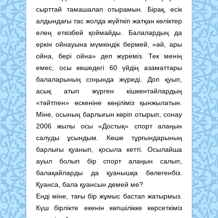
сырттай тамашалап отырамын. Бірақ, есік
алдындағы тас жолда жүйткіп жатқан көліктер
елең еткізбей қоймайды. Балалардың да
еркін ойнауына мүмкіндік бермей, «әй, ары
ойна, бері ойна» деп жүреміз. Тек менің
емес, осы көшедегі 60 үйдің азаматтары
балаларының соңында жүреді. Доп қуып,
асық атып жүрген кішкентайлардың
«тәйтпен» өскеніне көңіліміз қынжылатын.
Міне, осының барлығын көріп отырып, сонау
2006 жылы осы «Достық» спорт алаңын
салуды ұсындым. Көше тұрғындарының
барлығы қуанып, қосыла кетті. Осылайша
ауыл болып бір спорт алаңын салып,
балақайларды да қуанышқа бөлегенбіз.
Қуанса, бала қуансын демей ме?
Енді міне, тағы бір жұмыс бастап жатырмыз.
Күш бірлікте екенін көпшілікке көр­сеткіміз