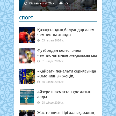
06 тамыз 2026 ж.
79
СПОРТ
Қазақстандық балуандар әлем
чемпионы атанды
03 тамыз 2026 ж.
Футболдан келесі әлем
чемпионатының жеңімпазы кім
31 шілде 2026 ж.
«Қайрат» пенальти сериясында
«Омонияны» жеңіп,
30 шілде 2026 ж.
Айзере шахматтан қос алтын
алды
28 шілде 2026 ж.
Жас теннисші ірі халықаралық