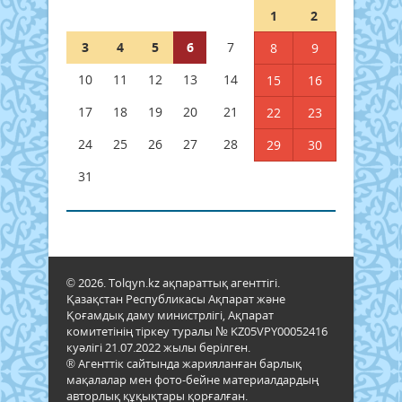
1
2
3
4
5
6
7
8
9
10
11
12
13
14
15
16
17
18
19
20
21
22
23
24
25
26
27
28
29
30
31
© 2026. Tolqyn.kz ақпараттық агенттігі.
Қазақстан Республикасы Ақпарат және
Қоғамдық даму министрлігі, Ақпарат
комитетінің тіркеу туралы № KZ05VPY00052416
куәлігі 21.07.2022 жылы берілген.
® Агенттік сайтында жарияланған барлық
мақалалар мен фото-бейне материалдардың
авторлық құқықтары қорғалған.