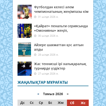
Футболдан келесі әлем
чемпионатының жеңімпазы кім
31 шілде 2026 ж.
«Қайрат» пенальти сериясында
«Омонияны» жеңіп,
30 шілде 2026 ж.
Айзере шахматтан қос алтын
алды
28 шілде 2026 ж.
Жас теннисші ірі халықаралық
турнирде үздіктер
27 шілде 2026 ж.
ЖАҢАЛЫҚТАР МҰРАҒАТЫ
«
Тамыз 2026 »
Дс
Сс
Ср
Бс
Жм
Сб
Жс