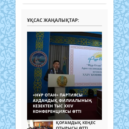
ҰҚСАС ЖАҢАЛЫҚТАР:
«НҰР ОТАН» ПАРТИЯСЫ
АУДАНДЫҚ ФИЛИАЛЫНЫҢ
КЕЗЕКТЕН ТЫС XXIV
КОНФЕРЕНЦИЯСЫ ӨТТІ
ҚОҒАМДЫҚ КЕҢЕС
ОТЫРЫСЫ ӨТТІ