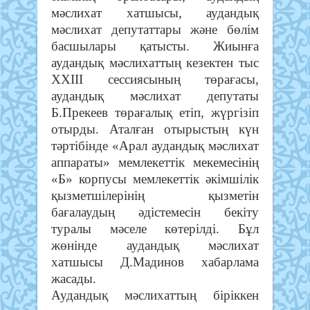
мәслихат хатшысы, аудандық
мәслихат депутаттары және бөлім
басшылары қатысты. Жиынға
аудандық мәслихаттың кезектен тыс
ХХІІІ сессиясының төрағасы,
аудандық мәслихат депутаты
Б.Прекеев төрағалық етіп, жүргізіп
отырды. Аталған отырыстың күн
тәртібінде «Арал аудандық мәслихат
аппараты» мемлекеттік мекемесінің
«Б» корпусы мемлекеттік әкімшілік
қызметшілерінің қызметін
бағалаудың әдістемесін бекіту
туралы мәселе көтерілді. Бұл
жөнінде аудандық мәслихат
хатшысы Д.Мадинов хабарлама
жасады.
Аудандық мәслихаттың біріккен