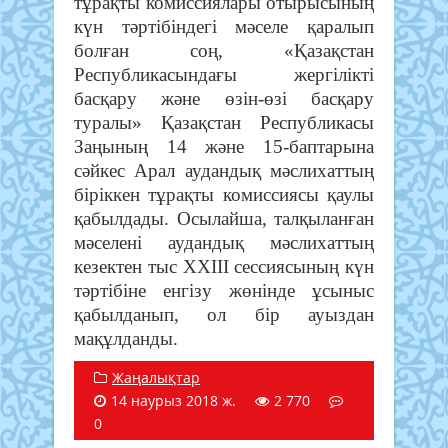
тұрақты комиссиялары отырысының
күн тәртібіндегі мәселе қаралып
болған соң, «Қазақстан
Республикасындағы жергілікті
басқару және өзін-өзі басқару
туралы» Қазақстан Республикасы
Заңының 14 және 15-баптарына
сәйкес Арал аудандық мәслихаттың
біріккен тұрақты комиссиясы қаулы
қабылдады. Осылайша, талқыланған
мәселені аудандық мәслихаттың
кезектен тыс ХХІІІ сессиясының күн
тәртібіне енгізу жөнінде ұсыныс
қабылданып, ол бір ауыздан
мақұлданды.
Жаңалықтар
14 наурыз 2018 ж.
2 770
0