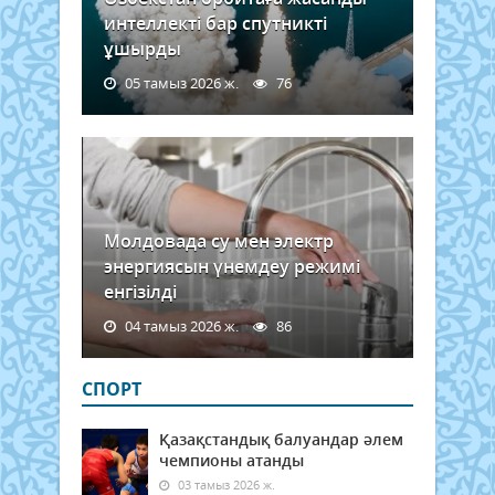
интеллекті бар спутникті
ұшырды
05 тамыз 2026 ж.
76
Молдовада су мен электр
энергиясын үнемдеу режимі
енгізілді
04 тамыз 2026 ж.
86
СПОРТ
Қазақстандық балуандар әлем
чемпионы атанды
03 тамыз 2026 ж.