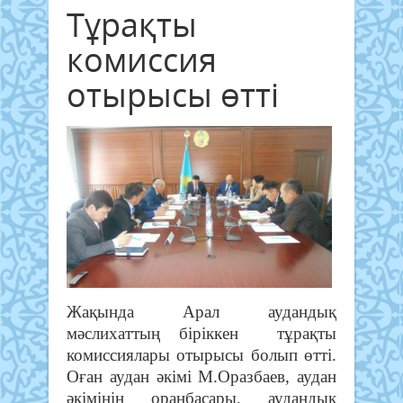
Тұрақты
комиссия
отырысы өтті
Жақында Арал аудандық
мәслихаттың біріккен тұрақты
комиссиялары отырысы болып өтті.
Оған аудан әкімі М.Оразбаев, аудан
әкімінің оранбасары, аудандық