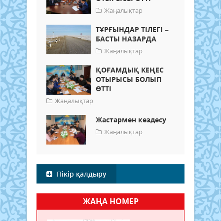
Жаңалықтар
ТҰРҒЫНДАР ТІЛЕГІ –
БАСТЫ НАЗАРДА
Жаңалықтар
ҚОҒАМДЫҚ КЕҢЕС
ОТЫРЫСЫ БОЛЫП
ӨТТІ
Жаңалықтар
Жастармен кездесу
Жаңалықтар
Пікір қалдыру
ЖАҢА НОМЕР