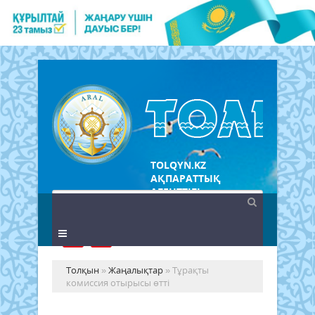
TOLQYN.KZ
АҚПАРАТТЫҚ
АГЕНТТІГІ
Толқын
»
Жаңалықтар
» Тұрақты
комиссия отырысы өтті