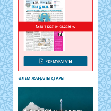
№58 (11222)
04.08.2026 ж.
PDF МҰРАҒАТЫ
ӘЛЕМ ЖАҢАЛЫҚТАРЫ
Өзбекстан орбитаға жасанды