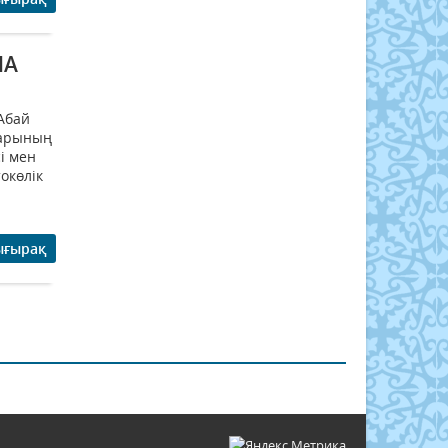
ША
Абай
тарының
і мен
окөлік
ығырақ