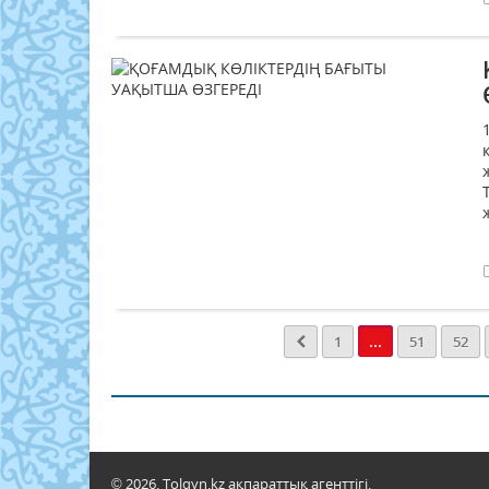
...
1
51
52
© 2026. Tolqyn.kz ақпараттық агенттігі.