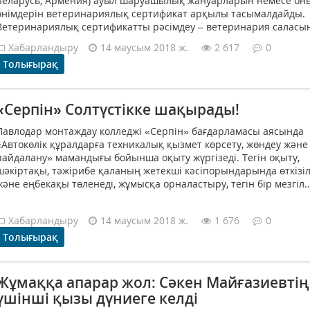
Беларусь, Армения) ауыл шаруашылық жануарларын немесе он
өнімдерін ветеринариялық сертификат арқылы тасымалдайды.
Ветеринариялық сертификатты рәсімдеу – ветеринария саласын
Хабарландыру
14 маусым 2018 ж.
2 617
0
Толығырақ
«Серпін» Солтүстікке шақырады!
Павлодар монтаждау колледжі «Серпін» бағдарламасы аясында
«Автокөлік құралдарға техникалық қызмет көрсету, жөндеу және
пайдалану» мамандығы бойынша оқыту жүргізеді. Тегін оқыту,
шәкіртақы, тәжірибе қаланың жетекші кәсіпорындарында өткізіл
және еңбекақы төленеді, жұмысқа орналастыру, тегін бір мезгіл..
Хабарландыру
14 маусым 2018 ж.
1 676
0
Толығырақ
Жұмаққа апарар жол: Сәкен Майғазиевтің
үшінші қызы дүниеге келді