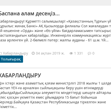
Баспана алам десеңіз...
Хабарландыру! Құрметті салымшылар! «Қазақстанның Тұрғын ү
құрылыс жинақ Банкі» АҚ Қызылорда филиалы Сол жағалаудан 
үй кешеніне «Орда» және «Өз үйім» бағдарламасымен тапсыры
басталғандығын хабарлайды. Инженерлік коммуникациясы жүргі
таза әрленген үй. 2-бөлмелі пәтер: жалпы ауданы - 61 ш.м. Үй...
Хабарландыру
04 ақпан 2019 ж.
1 331
0
Толығырақ
ХАБАРЛАНДЫРУ
Дін істері және азаматтық қоғам министрлігі 2018 жылғы 1 шілд
бастап ҮЕҰ-ға арналған сыйлықақыны беру үшін өтінімдерді
қабылдайдыСыйлықақы әлеуметтік міндеттерді шешуге айтарл
үлес қосқан үкіметтік емес ұйымдарға 15 бағыт бойынша
беріледі.Байқауға Қазақстан Республикасында тіркелген және
Үкіметтік...