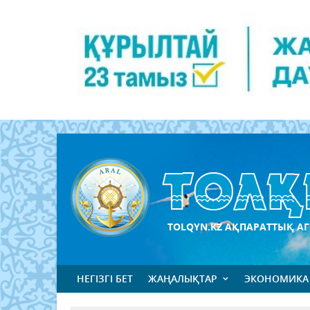
TOLQYN.KZ АҚПАРАТТЫҚ АГ
НЕГІЗГІ БЕТ
ЖАҢАЛЫҚТАР
ЭКОНОМИКА