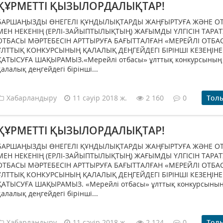
ҚҰРМЕТТІ ҚЫЗЫЛОРДАЛЫҚТАР!
БАРШАҢЫЗДЫ ӨНЕГЕЛІ ҚҰНДЫЛЫҚТАРДЫ ЖАҢҒЫРТУҒА ЖӘНЕ О
МЕН НЕКЕНІҢ (ЕРЛІ-ЗАЙЫПТЫЛЫҚТЫҢ) ЖАҒЫМДЫ ҮЛГІСІН ТАРАТ
ОТБАСЫ МӘРТЕБЕСІН АРТТЫРУҒА БАҒЫТТАЛҒАН «МЕРЕЙЛІ ОТБА
ҰЛТТЫҚ КОНКУРСЫНЫҢ ҚАЛАЛЫҚ ДЕҢГЕЙДЕГІ БІРІНШІ КЕЗЕҢІНЕ
ҚАТЫСУҒА ШАҚЫРАМЫЗ.«Мерейлі отбасы» ұлттық конкурсының
қалалық деңгейдегі бірінші...
Хабарландыру
11 сәуір 2018 ж.
2 160
0
Тол
ҚҰРМЕТТІ ҚЫЗЫЛОРДАЛЫҚТАР!
БАРШАҢЫЗДЫ ӨНЕГЕЛІ ҚҰНДЫЛЫҚТАРДЫ ЖАҢҒЫРТУҒА ЖӘНЕ О
МЕН НЕКЕНІҢ (ЕРЛІ-ЗАЙЫПТЫЛЫҚТЫҢ) ЖАҒЫМДЫ ҮЛГІСІН ТАРАТ
ОТБАСЫ МӘРТЕБЕСІН АРТТЫРУҒА БАҒЫТТАЛҒАН «МЕРЕЙЛІ ОТБА
ҰЛТТЫҚ КОНКУРСЫНЫҢ ҚАЛАЛЫҚ ДЕҢГЕЙДЕГІ БІРІНШІ КЕЗЕҢІНЕ
ҚАТЫСУҒА ШАҚЫРАМЫЗ. «Мерейлі отбасы» ұлттық конкурсыны
қалалық деңгейдегі бірінші...
Хабарландыру
11 сәуір 2018 ж.
2 124
0
Тол