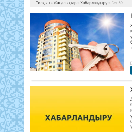
Толқын
»
Жаңалықтар
»
Хабарландыру
» Бет 59