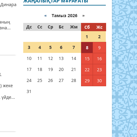
ЖАҢАЛЫҚТАР МҰРАҒАТЫ
 Динара
«
Тамыз 2026 »
н
ланың
Дс
Сс
Ср
Бс
Жм
Сб
Жс
на...
1
2
3
4
5
6
7
8
9
10
11
12
13
14
15
16
17
18
19
20
21
22
23
қ
24
25
26
27
28
29
30
) жеке
31
үйде...