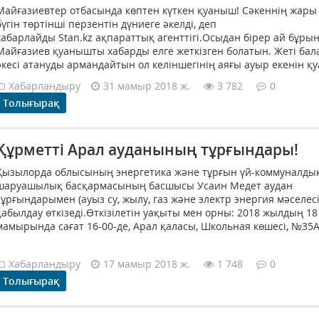
Майғазиевтер отбасында көптен күткен қуаныш! Сәкеннің жары
бүгін төртінші перзентін дүниеге әкелді, деп
хабарлайды Stan.kz ақпараттық агенттігі.Осыдан бірер ай бұры
Майғазиев қуанышты хабарды елге жеткізген болатын. Жеті ба
әкесі атануды армандайтын ол келіншегінің аяғы ауыр екенін қуа
Хабарландыру
31 мамыр 2018 ж.
3 782
0
Толығырақ
Құрметті Арал ауданының тұрғындары!
Қызылорда облысының энергетика және тұрғын үй-коммуналды
шаруашылық басқармасының басшысы Усаин Медет аудан
тұрғындарымен (ауыз су, жылу, газ және электр энергия мәселесі
қабылдау өткізеді.Өткізілетін уақыты мен орны: 2018 жылдың 18
мамырында сағат 16-00-де, Арал қаласы, Школьная көшесі, №35А 
Хабарландыру
17 мамыр 2018 ж.
1 748
0
Толығырақ