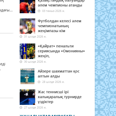
ың
Қазақстандық балуандар
әлем чемпионы атанды
дағы...
03 тамыз 2026 ж.
Футболдан келесі әлем
чемпионатының
жеңімпазы кім
31 шілде 2026 ж.
«Қайрат» пенальти
сериясында «Омонияны»
жеңіп,
30 шілде 2026 ж.
еді
.
Айзере шахматтан қос
алтын алды
28 шілде 2026 ж.
Жас теннисші ірі
халықаралық турнирде
үздіктер
27 шілде 2026 ж.