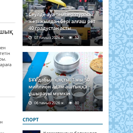
Сеулде ауа температурасы
жеті жылдан бері алғаш рет
40 градустан асты
Ашық
07 тамыз 2026 ж.
52
мен
тетін
ры.
Шараға
БҰҰ дабыл қақты: Тағы 50
миллион адам аштыққа
ұшырауы мүмкін
06 тамыз 2026 ж.
80
СПОРТ
ен