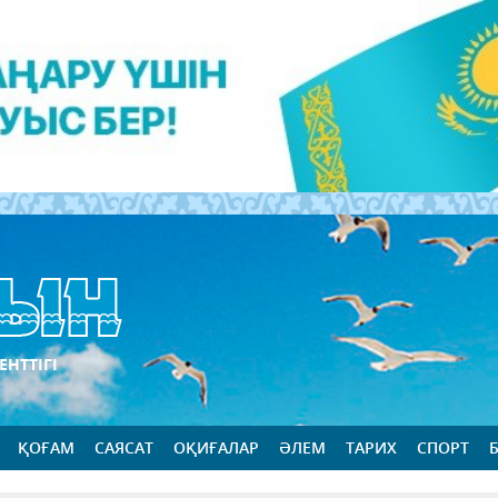
ЕНТТІГІ
ҚОҒАМ
САЯСАТ
ОҚИҒАЛАР
ӘЛЕМ
ТАРИХ
СПОРТ