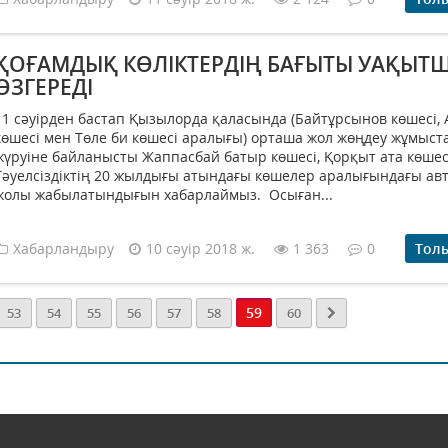
ҚОҒАМДЫҚ КӨЛІКТЕРДІҢ БАҒЫТЫ УАҚЫТ
ӨЗГЕРЕДІ
11 сәуірден бастап Қызылорда қаласында (Байтұрсынов көшесі, 
көшесі мен Төле би көшесі аралығы) орташа жол жөңдеу жұмыс
жүруіне байланысты Жаппасбай батыр көшесі, Қорқыт ата көшес
Тәуелсіздіктің 20 жылдығы атындағы көшелер аралығындағы авт
жолы жабылатындығын хабарлаймыз. Осыған...
Хабарландыру
10 сәуір 2018 ж.
1 363
0
Тол
59
53
54
55
56
57
58
60