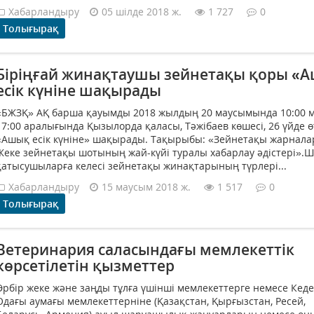
Хабарландыру
05 шілде 2018 ж.
1 727
0
Толығырақ
Біріңғай жинақтаушы зейнетақы қоры «
есік күніне шақырады
«БЖЗҚ» АҚ барша қауымды 2018 жылдың 20 маусымында 10:00 
17:00 аралығында Қызылорда қаласы, Тәжібаев көшесі, 26 үйде ө
«Ашық есік күніне» шақырады. Тақырыбы: «Зейнетақы жарнала
Жеке зейнетақы шотының жай-күйі туралы хабарлау әдістері».
қатысушыларға келесі зейнетақы жинақтарының түрлері...
Хабарландыру
15 маусым 2018 ж.
1 517
0
Толығырақ
Ветеринария саласындағы мемлекеттік
көрсетілетін қызметтер
Әрбір жеке және заңды тұлға үшінші мемлекеттерге немесе Кед
Одағы аумағы мемлекеттерніне (Қазақстан, Қырғызстан, Ресей,