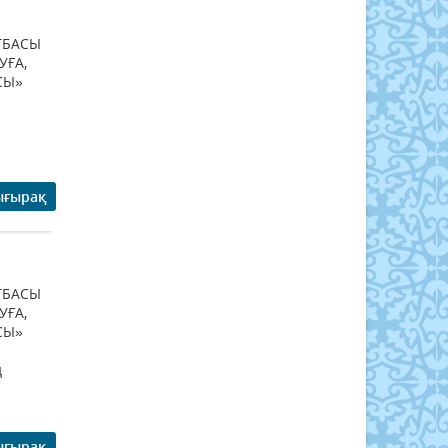
ТБАСЫ
УҒА,
СЫ»
ығырақ
ТБАСЫ
УҒА,
СЫ»
ң
ығырақ