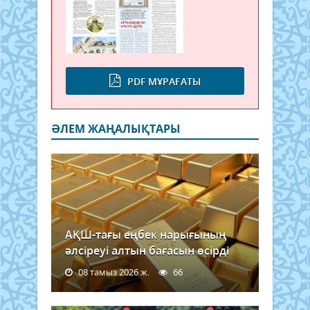
PDF МҰРАҒАТЫ
ӘЛЕМ ЖАҢАЛЫҚТАРЫ
АҚШ-тағы еңбек нарығының
әлсіреуі алтын бағасын өсірді
08 тамыз 2026 ж.
66