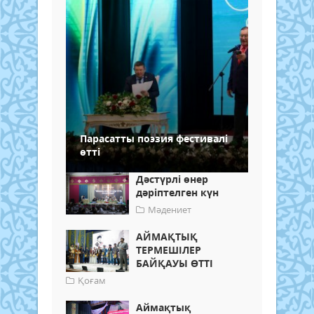
Парасатты поэзия фестивалі
өтті
Дәстүрлі өнер
дәріптелген күн
Мәдениет
АЙМАҚТЫҚ
ТЕРМЕШІЛЕР
БАЙҚАУЫ ӨТТІ
Қоғам
Аймақтық