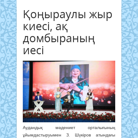
Қоңыраулы жыр
киесі, ақ
домбыраның
иесі
Аудандық мәдениет орталығының
ұйымдастыруымен З. Шүкіров атындағы