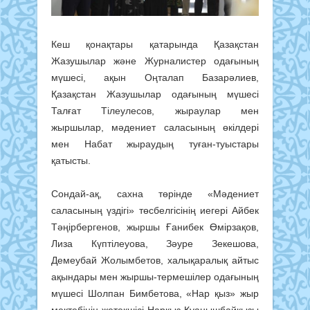
Кеш қонақтары қатарында Қазақстан
Жазушылар және Журналистер одағының
мүшесі, ақын Оңталап Базарәлиев,
Қазақстан Жазушылар одағының мүшесі
Талғат Тілеулесов, жыраулар мен
жыршылар, мәдениет саласының өкілдері
мен Набат жыраудың туған-туыстары
қатысты.
Сондай-ақ, сахна төрінде «Мәдениет
саласының үздігі» төсбелгісінің иегері Айбек
Тәңірбергенов, жыршы Ғанибек Өмірзақов,
Лиза Күптілеуова, Зәуре Зекешова,
Демеубай Жолымбетов, халықаралық айтыс
ақындары мен жыршы-термешілер одағының
мүшесі Шолпан Бимбетова, «Нар қыз» жыр
мектебінің жетекшісі Нарқыз Қуанышбайқызы