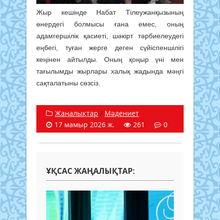
Жыр кешінде Набат Тілеужанқызының
өнердегі болмысы ғана емес, оның
адамгершілік қасиеті, шәкірт тәрбиелеудегі
еңбегі, туған жерге деген сүйіспеншілігі
кеңінен айтылды. Оның қоңыр үні мен
тағылымды жырлары халық жадында мәңгі
сақталатыны сөзсіз.
Жаңалықтар
/
Мәдениет
17 мамыр 2026 ж.
261
0
ҰҚСАС ЖАҢАЛЫҚТАР: