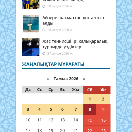
30 шілде 2026 ж.
Айзере шахматтан қос алтын
алды
28 шілде 2026 ж.
Жас теннисші ірі халықаралық
турнирде үздіктер
27 шілде 2026 ж.
ЖАҢАЛЫҚТАР МҰРАҒАТЫ
«
Тамыз 2026 »
Дс
Сс
Ср
Бс
Жм
Сб
Жс
1
2
3
4
5
6
7
8
9
10
11
12
13
14
15
16
17
18
19
20
21
22
23