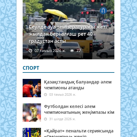
Сеулде ауа температурасы жеті
жылдан бері алғаш рет 40
градустан асты
07 тамыз 2026 ж.
77
СПОРТ
Қазақстандық балуандар әлем
чемпионы атанды
03 тамыз 2026 ж.
Футболдан келесі әлем
чемпионатының жеңімпазы кім
31 шілде 2026 ж.
«Қайрат» пенальти сериясында
«Омонияны» жеңіп,