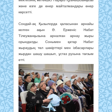
және өзге де өнер майталмандары өнер
көрсетті.
Сондай-ақ Қызылорда қаласынан арнайы
келген ақын Ә. Ерженіс Набат
Тілеужанқызына арналған арнау жыры
орындалды. Сонымен қатар Набат
жыраудың төл шәкірттері мен ізбасарлары
жырдан шашу шашып, ұстаз рухына тағзым
етті.