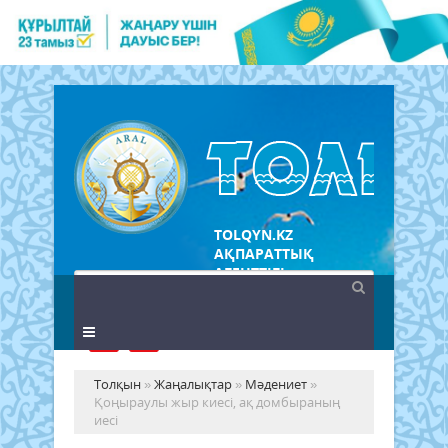
TOLQYN.KZ
АҚПАРАТТЫҚ
АГЕНТТІГІ
Толқын
»
Жаңалықтар
»
Мәдениет
»
Қоңыраулы жыр киесі, ақ домбыраның
иесі