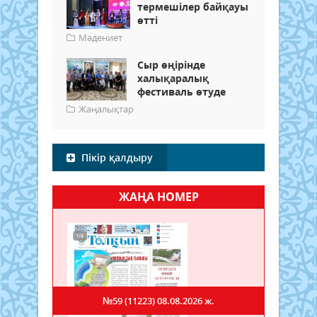
термешілер байқауы
өтті
Мәдениет
Сыр өңірінде
халықаралық
фестиваль өтуде
Жаңалықтар
Пікір қалдыру
ЖАҢА НОМЕР
№59 (11223)
08.08.2026 ж.