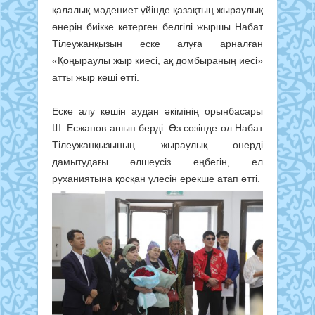
қалалық мәдениет үйінде қазақтың жыраулық
өнерін биікке көтерген белгілі жыршы Набат
Тілеужанқызын еске алуға арналған
«Қоңыраулы жыр киесі, ақ домбыраның иесі»
атты жыр кеші өтті.
Еске алу кешін аудан әкімінің орынбасары
Ш. Есжанов ашып берді. Өз сөзінде ол Набат
Тілеужанқызының жыраулық өнерді
дамытудағы өлшеусіз еңбегін, ел
руханиятына қосқан үлесін ерекше атап өтті.