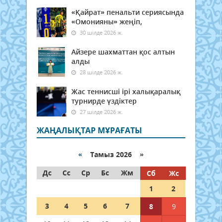
«Қайрат» пенальти сериясында
«Омонияны» жеңіп,
30 шілде 2026 ж.
Айзере шахматтан қос алтын
алды
28 шілде 2026 ж.
Жас теннисші ірі халықаралық
турнирде үздіктер
27 шілде 2026 ж.
ЖАҢАЛЫҚТАР МҰРАҒАТЫ
«
Тамыз 2026 »
Дс
Сс
Ср
Бс
Жм
Сб
Жс
1
2
3
4
5
6
7
8
9