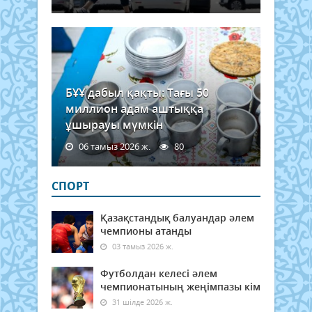
news.
БҰҰ дабыл қақты: Тағы 50
миллион адам аштыққа
ұшырауы мүмкін
06 тамыз 2026 ж.
80
СПОРТ
Қазақстандық балуандар әлем
чемпионы атанды
03 тамыз 2026 ж.
Футболдан келесі әлем
чемпионатының жеңімпазы кім
31 шілде 2026 ж.