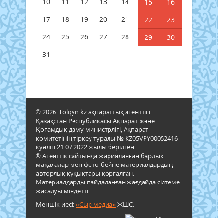
10
11
12
13
14
15
16
17
18
19
20
21
22
23
24
25
26
27
28
29
30
31
© 2026. Tolqyn.kz ақпараттық агенттігі.
Қазақстан Республикасы Ақпарат және
Қоғамдық даму министрлігі, Ақпарат
комитетінің тіркеу туралы № KZ05VPY00052416
куәлігі 21.07.2022 жылы берілген.
® Агенттік сайтында жарияланған барлық
мақалалар мен фото-бейне материалдардың
авторлық құқықтары қорғалған.
Материалдарды пайдаланған жағдайда сілтеме
жасалуы міндетті.
Меншік иесі:
«Сыр медиа»
ЖШС.