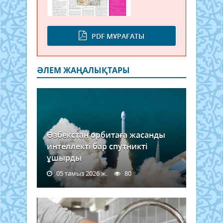
PDF МҰРАҒАТЫ
ӘЛЕМ ЖАҢАЛЫҚТАРЫ
Өзбекстан орбитаға жасанды
интеллекті бар спутникті
ұшырды
05 тамыз 2026 ж.
80