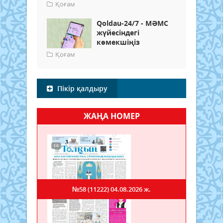
Қоғам
Qoldau-24/7 - МӘМС
жүйесіндегі
көмекшіңіз
Қоғам
Пікір қалдыру
ЖАҢА НОМЕР
№58 (11222)
04.08.2026 ж.