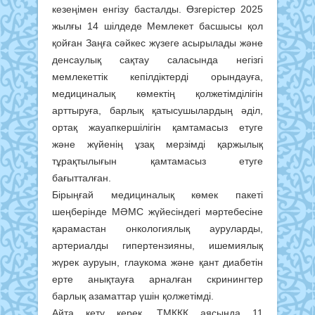
кезеңімен енгізу басталды. Өзгерістер 2025
жылғы 14 шілдеде Мемлекет басшысы қол
қойған Заңға сәйкес жүзеге асырылады және
денсаулық сақтау саласында негізгі
мемлекеттік кепілдіктерді орындауға,
медициналық көмектің қолжетімділігін
арттыруға, барлық қатысушылардың әділ,
ортақ жауапкершілігін қамтамасыз етуге
және жүйенің ұзақ мерзімді қаржылық
тұрақтылығын қамтамасыз етуге
бағытталған.
Бірыңғай медициналық көмек пакеті
шеңберінде МӘМС жүйесіндегі мәртебесіне
қарамастан онкологиялық ауруларды,
артериалды гипертензияны, ишемиялық
жүрек ауруын, глаукома және қант диабетін
ерте анықтауға арналған скринингтер
барлық азаматтар үшін қолжетімді.
Айта кету керек, ТМККК аясында 11