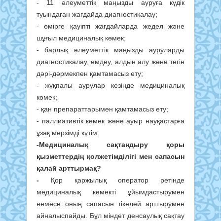
- 11 әлеуметтік маңызды ауруға күдік
туындаған жағдайда диагностикалау;
- өмірге қауіпті жағдайларда жедел және
шұғыл медициналық көмек;
- барлық әлеуметтік маңызды ауруларды
диагностикалау, емдеу, алдын алу және тегін
дәрі-дәрмекпен қамтамасыз ету;
- жұқпалы аурулар кезінде медициналық
көмек;
- қан препараттарымен қамтамасыз ету;
- паллиативтік көмек және ауыр науқастарға
ұзақ мерзімді күтім.
-
Медициналық сақтандыру қоры
қызметтердің қолжетімділігі мен сапасын
қалай арттырмақ?
-
Қор қаржылық оператор ретінде
медициналық көмекті ұйымдастырумен
немесе оның сапасын тікелей арттырумен
айналыспайды. Бұл міндет денсаулық сақтау