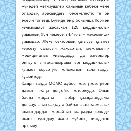
жүйедегі жеткізушілер санының көбеюі және
олардың арасындағы бәсекелестік те оң
әсерін тигізеді. Бүгінде өңір бойынша Қормен
келісімшарт жасасқан 125 медициналық
ұйымның 93-і немесе 74,4%-ы – жекеменшік
ұйымдар. Жеке сектордың қатысуы қызмет
көрсету сапасын жақсартып, мемлекеттік
медициналық ұйымдарды да өзгерістер
енгізуге ынталандырады әрі медициналық
қызмет көрсетуге қойылатын талаптарды
күшейтеді.
Қазіргі таңда МӘМС жүйесі кезең-кезеңімен
дамып, жаңа деңгейге көтерілуде. Оның
басты мақсаты – әрбір қазақстандыққа
денсаулығын сақтауға байланысты қаржылық
шығындардан қорғайтын маңызды кепілдік
екенін түсіндіру және жүйенің тиімділігін
арттыру.