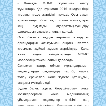
- Халықты МӘМС жүйесімен қамту
жұмыстары Қор құрылған 2016 жылдан бері
тұрақты түрде жүргізіліп келеді. Осы уақыт
аралығында облыстық филиал мамандары
кең ауқымды ақпараттық-түсіндіру
шараларын үздіксіз атқарып келеді.
Осы бағытта өңірде жергілікті атқарушы
органдардың қатысуымен өңірлік штабтар
құрылып, жүйелі жұмыс жүргізілуде. Қала
және аудан әкімдіктерінде МӘМС
мәселелері тоқсан сайын қаралады.
Сонымен қатар, облыс тұрғындарымен
кездесулерде сақтандыру тәртібі, жарна
төлеу ережелері және жүйеге қатысудың
маңызы түсіндіріледі.
Бұдан бөлек, жұмыс берушілермен, жеке
кәсіпкерлермен және медициналық
ұйымдармен кездесулер өткізіліп, заң
талаптары түсіндіріледі. Мемлекеттік кірістер