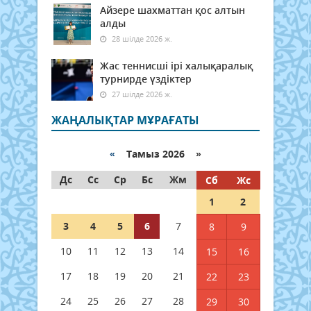
Айзере шахматтан қос алтын
алды
28 шілде 2026 ж.
Жас теннисші ірі халықаралық
турнирде үздіктер
27 шілде 2026 ж.
ЖАҢАЛЫҚТАР МҰРАҒАТЫ
«
Тамыз 2026 »
Дс
Сс
Ср
Бс
Жм
Сб
Жс
1
2
3
4
5
6
7
8
9
10
11
12
13
14
15
16
17
18
19
20
21
22
23
24
25
26
27
28
29
30