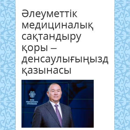
Әлеуметтік
медициналық
сақтандыру
қоры –
денсаулығыңыздың
қазынасы