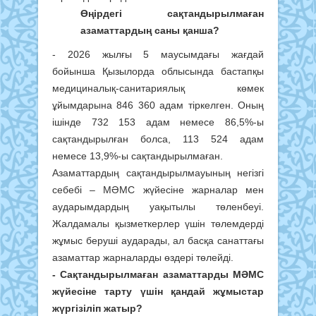
Өңірдегі сақтандырылмаған
азаматтардың саны қанша?
- 2026 жылғы 5 маусымдағы жағдай
бойынша Қызылорда облысында бастапқы
медициналық-санитариялық көмек
ұйымдарына 846 360 адам тіркелген. Оның
ішінде 732 153 адам немесе 86,5%-ы
сақтандырылған болса, 113 524 адам
немесе 13,9%-ы сақтандырылмаған.
Азаматтардың сақтандырылмауының негізгі
себебі – МӘМС жүйесіне жарналар мен
аударымдардың уақытылы төленбеуі.
Жалдамалы қызметкерлер үшін төлемдерді
жұмыс беруші аударады, ал басқа санаттағы
азаматтар жарналарды өздері төлейді.
- Сақтандырылмаған азаматтарды МӘМС
жүйесіне тарту үшін қандай жұмыстар
жүргізіліп жатыр?