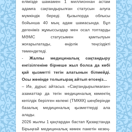
елімізде шамамен 1 миллионнан астам
адамға сақтандырылған статусын алуға
мүмкіндік береді. Қызылорда облысы
бойынша 40 мың адам шамасында. Бұл
дегеніміз жұмыссыздар мен осал топтарды
МӘМС статусымен қамтылуын
жоғарылатады, өңірлік теңсіздікті
төмендетеді.
-
Жалпы медициналық сақтандыру
енгізілгеніне бірнеше жыл болса да көбі
қай қызметті тегін алатынын білмейді.
Осы жөнінде толығырақ айтып өтсеңіз...
– Иә, дұрыс айтасыз. «Сақтандырылмаған»
азаматтар да тегін медициналық көмектің
кепілдік берілген көлемі (ТМККК) шеңберінде
базалық медициналық қызметтерді ала
алады.
2026 жылғы 1 қаңтардан бастап Қазақстанда
Бірыңғай медициналық көмек пакетін кезең-