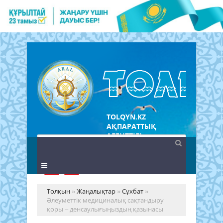
TOLQYN.KZ
АҚПАРАТТЫҚ
АГЕНТТІГІ
Толқын
»
Жаңалықтар
»
Сұхбат
»
Әлеуметтік медициналық сақтандыру
қоры – денсаулығыңыздың қазынасы