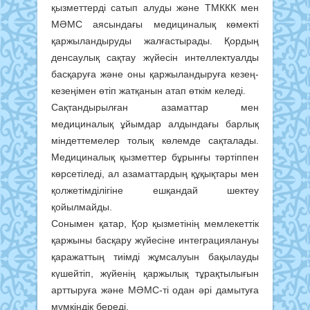
қызметтерді сатып алуды және ТМККК мен
МӘМС аясындағы медициналық көмекті
қаржыландыруды жалғастырады. Қордың
денсаулық сақтау жүйесін интеллектуалды
басқаруға және оны қаржыландыруға кезең-
кезеңімен өтіп жатқанын атап өткім келеді.
Сақтандырылған азаматтар мен
медициналық ұйымдар алдындағы барлық
міндеттемелер толық көлемде сақталады.
Медициналық қызметтер бұрынғы тәртіппен
көрсетіледі, ал азаматтардың құқықтары мен
қолжетімділігіне ешқандай шектеу
қойылмайды.
Сонымен қатар, Қор қызметінің мемлекеттік
қаржыны басқару жүйесіне интеграциялануы
қаражаттың тиімді жұмсалуын бақылауды
күшейтіп, жүйенің қаржылық тұрақтылығын
арттыруға және МӘМС-ті одан әрі дамытуға
мүмкіндік береді.