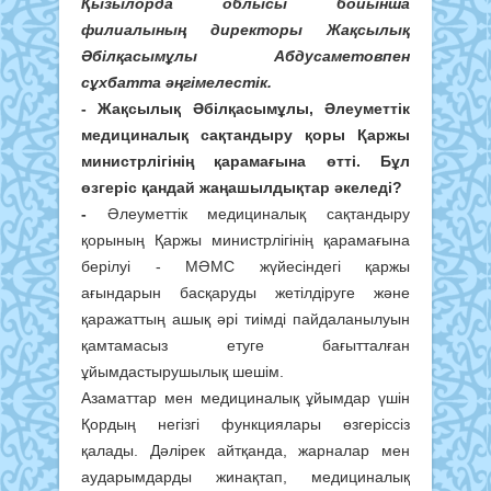
Қызылорда облысы бойынша
филиалының директоры Жақсылық
Әбілқасымұлы Абдусаметовпен
сұхбатта әңгімелестік.
-
Жақсылық Әбілқасымұлы, Әлеуметтік
медициналық сақтандыру қоры Қаржы
министрлігінің қарамағына өтті. Бұл
өзгеріс қандай жаңашылдықтар әкеледі?
-
Әлеуметтік медициналық сақтандыру
қорының Қаржы министрлігінің қарамағына
берілуі - МӘМС жүйесіндегі қаржы
ағындарын басқаруды жетілдіруге және
қаражаттың ашық әрі тиімді пайдаланылуын
қамтамасыз етуге бағытталған
ұйымдастырушылық шешім.
Азаматтар мен медициналық ұйымдар үшін
Қордың негізгі функциялары өзгеріссіз
қалады. Дәлірек айтқанда, жарналар мен
аударымдарды жинақтап, медициналық