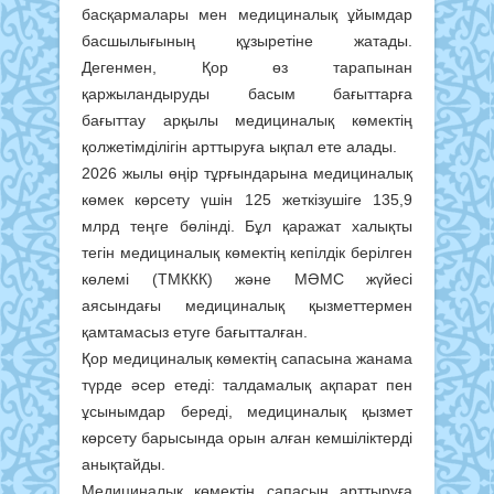
басқармалары мен медициналық ұйымдар
басшылығының құзыретіне жатады.
Дегенмен, Қор өз тарапынан
қаржыландыруды басым бағыттарға
бағыттау арқылы медициналық көмектің
қолжетімділігін арттыруға ықпал ете алады.
2026 жылы өңір тұрғындарына медициналық
көмек көрсету үшін 125 жеткізушіге 135,9
млрд теңге бөлінді. Бұл қаражат халықты
тегін медициналық көмектің кепілдік берілген
көлемі (ТМККК) және МӘМС жүйесі
аясындағы медициналық қызметтермен
қамтамасыз етуге бағытталған.
Қор медициналық көмектің сапасына жанама
түрде әсер етеді: талдамалық ақпарат пен
ұсынымдар береді, медициналық қызмет
көрсету барысында орын алған кемшіліктерді
анықтайды.
Медициналық көмектің сапасын арттыруға