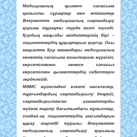
Медициналық қызмет сапасына
қатысты сұрақтар мен өтініштер
Әлеуметтік медициналық сақтандыру
қорына тұрақты түрде келіп түседі.
Қордың маңызды міндеттерінің бірі –
пациенттердің құқықтарын қорғау. Осы
мақсатта Қор мамандары медициналық
көмектің сапасына мониторинг жүргізіп,
көрсетілмеген немесе сапасыз
көрсетілген қызметтердің себептерін
зерделейді.
МӘМС жүйесіндегі өзекті мәселелер,
тұрғындардың сақтандырылу деңгейі,
сақтандырылмаған азаматтарды
жүйеге тарту бағытындағы жұмыстар,
сондай-ақ пациенттердің шағымдарын
қарау тәртібі туралы Әлеуметтік
медициналық сақтандыру қорының