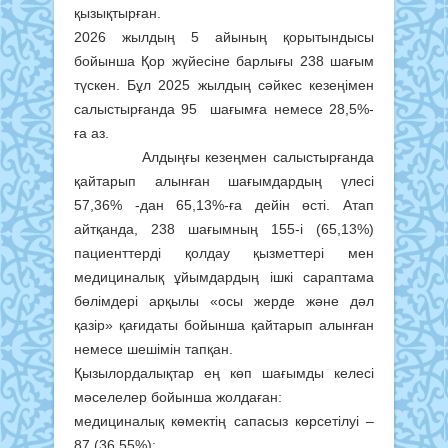
қызықтырған.
2026 жылдың 5 айының қорытындысы
бойынша Қор жүйесіне барлығы 238 шағым
түскен. Бұл 2025 жылдың сәйкес кезеңімен
салыстырғанда 95 шағымға немесе 28,5%-
ға аз.
Алдыңғы кезеңмен салыстырғанда
қайтарып алынған шағымдардың үлесі
57,36% -дан 65,13%-ға дейін өсті. Атап
айтқанда, 238 шағымның 155-і (65,13%)
пациенттерді қолдау қызметтері мен
медициналық ұйымдардың ішкі сараптама
бөлімдері арқылы «осы жерде және дәл
қазір» қағидаты бойынша қайтарып алынған
немесе шешімін тапқан.
Қызылордалықтар ең көп шағымды келесі
мәселелер бойынша жолдаған:
медициналық көмектің сапасыз көрсетілуі –
87 (36,55%);