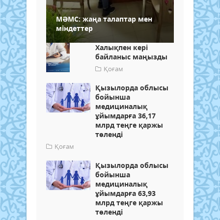
МӘМС: жаңа талаптар мен
міндеттер
Халықпен кері
байланыс маңызды
Қоғам
Қызылорда облысы
бойынша
медициналық
ұйымдарға 36,17
млрд теңге қаржы
төленді
Қоғам
Қызылорда облысы
бойынша
медициналық
ұйымдарға 63,93
млрд теңге қаржы
төленді