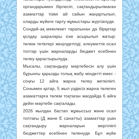
органдарымен бірлесіп, сақтандырылмаған
азаматтар тізімі ай сайын жаңартылып,
оларды жүйеге тарту жұмыстары жүргізілуде.
Сондай-ақ мемлекет тарапынан да бірқатар
қолдау шаралары іске асырылып жатыр:
төлем тетіктері жеңілдетілді, әлеуметтік осал
топтар үшін жарналарды бюджет есебінен
төлеу қарастырылуда.
Мысалы, сақтандыру мәртебесін алу үшін
бұрынғы қарызды толық жабу міндетті емес -
соңғы 12 айға жарна төлеу жеткілікті.
Сонымен қатар, 5 жыл үздіксіз жарна төлеген
азаматтарға төлем тоқтаған жағдайда 6 айға
дейін мәртебе сақталады.
2026 жылдан бастап жұмыссыз және осал
топтағы (Д және Е санатты) азаматтар үшін
сақтандыру жарналарын жергілікті
бюджеттер есебінен төленуде. Бұл жүйе