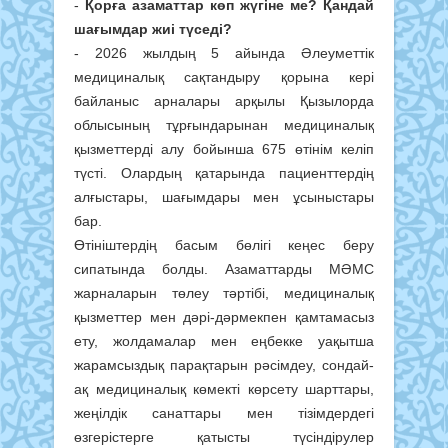
-
Қорға азаматтар көп жүгіне ме? Қандай
шағымдар жиі түседі?
- 2026 жылдың 5 айында Әлеуметтік
медициналық сақтандыру қорына кері
байланыс арналары арқылы Қызылорда
облысының тұрғындарынан медициналық
қызметтерді алу бойынша 675 өтінім келіп
түсті. Олардың қатарында пациенттердің
алғыстары, шағымдары мен ұсыныстары
бар.
Өтініштердің басым бөлігі кеңес беру
сипатында болды. Азаматтарды МӘМС
жарналарын төлеу тәртібі, медициналық
қызметтер мен дәрі-дәрмекпен қамтамасыз
ету, жолдамалар мен еңбекке уақытша
жарамсыздық парақтарын рәсімдеу, сондай-
ақ медициналық көмекті көрсету шарттары,
жеңілдік санаттары мен тізімдердегі
өзгерістерге қатысты түсіндірулер