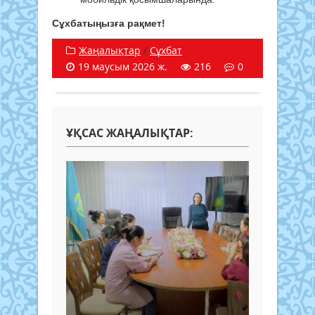
Сұхбатыңызға рақмет!
Жаңалықтар
/
Сұхбат
19 маусым 2026 ж.
216
0
ҰҚСАС ЖАҢАЛЫҚТАР: