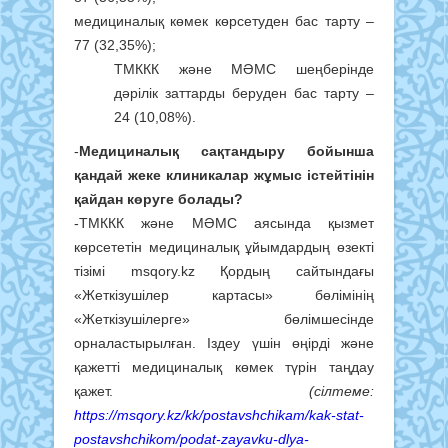
медициналық көмек көрсетуден бас тарту –
77 (32,35%);
ТМККК және МӘМС шеңберінде
дәрілік заттарды беруден бас тарту –
24 (10,08%).
-
Медициналық сақтандыру бойынша
қандай жеке клиникалар жұмыс істейтінін
қайдан көруге болады?
-ТМККК және МӘМС аясында қызмет
көрсететін медициналық ұйымдардың өзекті
тізімі msqory.kz Қордың сайтындағы
«Жеткізушілер картасы» бөлімінің
«Жеткізушілерге» бөлімшесінде
орналастырылған. Іздеу үшін өңірді және
қажетті медициналық көмек түрін таңдау
қажет.
(с
ілтеме:
https://msqory.kz/kk/postavshchikam/kak-stat-
postavshchikom/podat-zayavku-dlya-