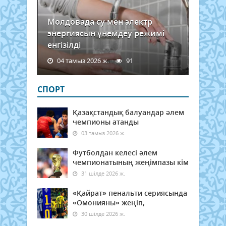
Молдовада су мен электр
энергиясын үнемдеу режимі
енгізілді
04 тамыз 2026 ж.
91
СПОРТ
Қазақстандық балуандар әлем
чемпионы атанды
03 тамыз 2026 ж.
Футболдан келесі әлем
чемпионатының жеңімпазы кім
31 шілде 2026 ж.
«Қайрат» пенальти сериясында
«Омонияны» жеңіп,
30 шілде 2026 ж.