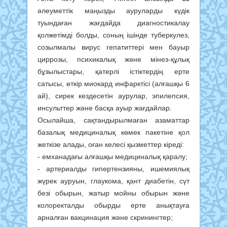
әлеуметтік маңызды ауруларды күдік
туындаған жағдайда диагностикалау
қолжетімді болды, соның ішінде туберкулез,
созылмалы вирус гепатиттері мен бауыр
циррозы, психикалық және мінез-құлық
бұзылыстары, қатерлі істіктердің ерте
сатысы, өткір миокард инфарктісі (алғашқы 6
ай), сирек кездесетін аурулар, эпилепсия,
инсульттер және басқа ауыр жағдайлар.
Осылайша, сақтандырылмаған азаматтар
базалық медициналық көмек пакетіне қол
жеткізе алады, оған келесі қызметтер кіреді:
- емханадағы алғашқы медициналық қаралу;
- артериалды гипертензияны, ишемиялық
жүрек ауруын, глаукома, қант диабетін, сүт
безі обырын, жатыр мойны обырын және
колоректалды обырды ерте анықтауға
арналған вакцинация және скринингтер;