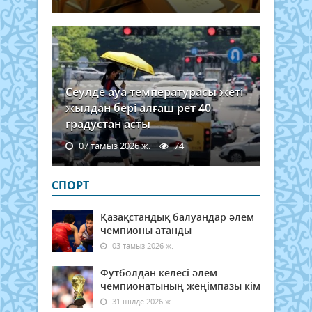
себе
жыл
қаз
дұры
жұм
істем
Сеулде ауа температурасы жеті
жылдан бері алғаш рет 40
градустан асты
07 тамыз 2026 ж.
74
СПОРТ
Қазақстандық балуандар әлем
чемпионы атанды
03 тамыз 2026 ж.
Футболдан келесі әлем
чемпионатының жеңімпазы кім
31 шілде 2026 ж.