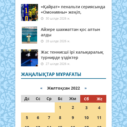
«Қайрат» пенальти сериясында
«Омонияны» жеңіп,
30 шілде 2026 ж.
Айзере шахматтан қос алтын
алды
28 шілде 2026 ж.
Жас теннисші ірі халықаралық
турнирде үздіктер
27 шілде 2026 ж.
ЖАҢАЛЫҚТАР МҰРАҒАТЫ
«
Желтоқсан 2022
»
Дс
Сс
Ср
Бс
Жм
Сб
Жс
1
2
3
4
5
6
7
8
9
10
11