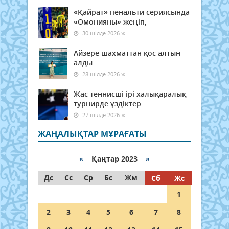
«Қайрат» пенальти сериясында
«Омонияны» жеңіп,
30 шілде 2026 ж.
Айзере шахматтан қос алтын
алды
28 шілде 2026 ж.
Жас теннисші ірі халықаралық
турнирде үздіктер
27 шілде 2026 ж.
ЖАҢАЛЫҚТАР МҰРАҒАТЫ
«
Қаңтар 2023
»
Дс
Сс
Ср
Бс
Жм
Сб
Жс
1
2
3
4
5
6
7
8