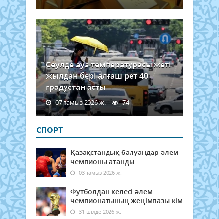
де
мына
Сеулде ауа температурасы жеті
жылдан бері алғаш рет 40
градустан асты
07 тамыз 2026 ж.
74
СПОРТ
Қазақстандық балуандар әлем
чемпионы атанды
03 тамыз 2026 ж.
Футболдан келесі әлем
чемпионатының жеңімпазы кім
31 шілде 2026 ж.