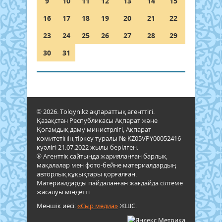
9
10
11
12
13
14
15
16
17
18
19
20
21
22
23
24
25
26
27
28
29
30
31
© 2026. Tolqyn.kz ақпараттық агенттігі.
Қазақстан Республикасы Ақпарат және
Қоғамдық даму министрлігі, Ақпарат
комитетінің тіркеу туралы № KZ05VPY00052416
куәлігі 21.07.2022 жылы берілген.
® Агенттік сайтында жарияланған барлық
мақалалар мен фото-бейне материалдардың
авторлық құқықтары қорғалған.
Материалдарды пайдаланған жағдайда сілтеме
жасалуы міндетті.
Меншік иесі:
«Сыр медиа»
ЖШС.