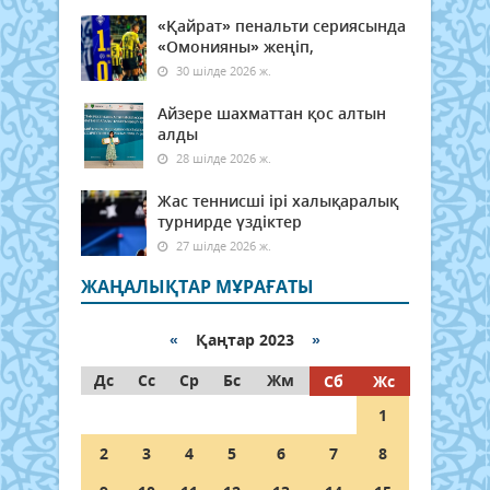
«Қайрат» пенальти сериясында
«Омонияны» жеңіп,
30 шілде 2026 ж.
Айзере шахматтан қос алтын
алды
28 шілде 2026 ж.
Жас теннисші ірі халықаралық
турнирде үздіктер
27 шілде 2026 ж.
ЖАҢАЛЫҚТАР МҰРАҒАТЫ
«
Қаңтар 2023
»
Дс
Сс
Ср
Бс
Жм
Сб
Жс
1
2
3
4
5
6
7
8