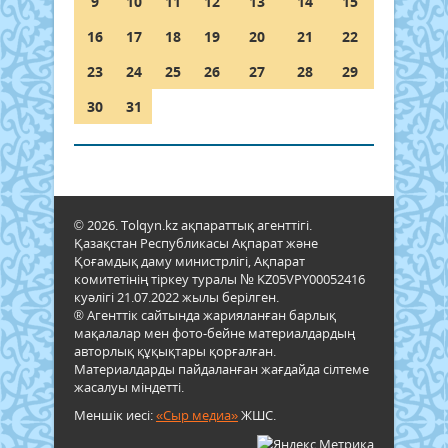
9
10
11
12
13
14
15
16
17
18
19
20
21
22
23
24
25
26
27
28
29
30
31
© 2026. Tolqyn.kz ақпараттық агенттігі.
Қазақстан Республикасы Ақпарат және
Қоғамдық даму министрлігі, Ақпарат
комитетінің тіркеу туралы № KZ05VPY00052416
куәлігі 21.07.2022 жылы берілген.
® Агенттік сайтында жарияланған барлық
мақалалар мен фото-бейне материалдардың
авторлық құқықтары қорғалған.
Материалдарды пайдаланған жағдайда сілтеме
жасалуы міндетті.
Меншік иесі:
«Сыр медиа»
ЖШС.