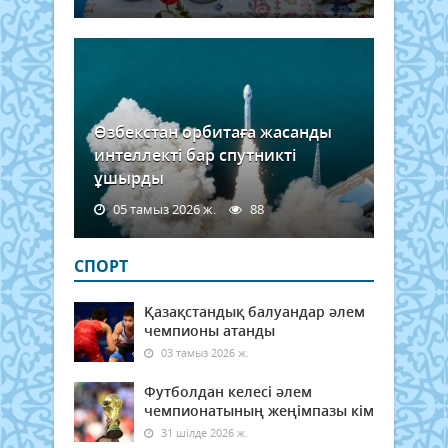
Өзбекстан орбитаға жасанды
интеллекті бар спутникті
ұшырды
05 тамыз 2026 ж.
88
СПОРТ
Қазақстандық балуандар әлем
чемпионы атанды
03 тамыз 2026 ж.
Футболдан келесі әлем
чемпионатының жеңімпазы кім
31 шілде 2026 ж.