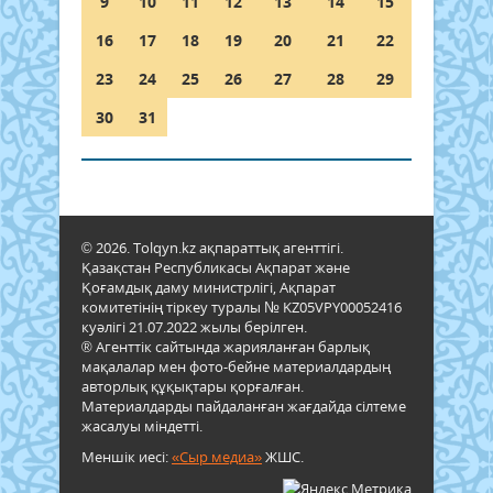
9
10
11
12
13
14
15
16
17
18
19
20
21
22
23
24
25
26
27
28
29
30
31
© 2026. Tolqyn.kz ақпараттық агенттігі.
Қазақстан Республикасы Ақпарат және
Қоғамдық даму министрлігі, Ақпарат
комитетінің тіркеу туралы № KZ05VPY00052416
куәлігі 21.07.2022 жылы берілген.
® Агенттік сайтында жарияланған барлық
мақалалар мен фото-бейне материалдардың
авторлық құқықтары қорғалған.
Материалдарды пайдаланған жағдайда сілтеме
жасалуы міндетті.
Меншік иесі:
«Сыр медиа»
ЖШС.