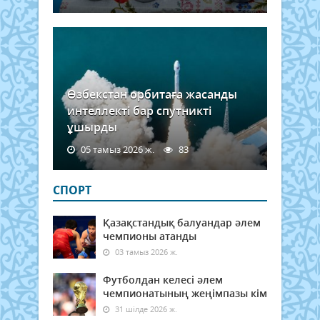
өнер
саңл
Өзбекстан орбитаға жасанды
интеллекті бар спутникті
ұшырды
05 тамыз 2026 ж.
83
СПОРТ
Қазақстандық балуандар әлем
чемпионы атанды
03 тамыз 2026 ж.
Футболдан келесі әлем
чемпионатының жеңімпазы кім
31 шілде 2026 ж.