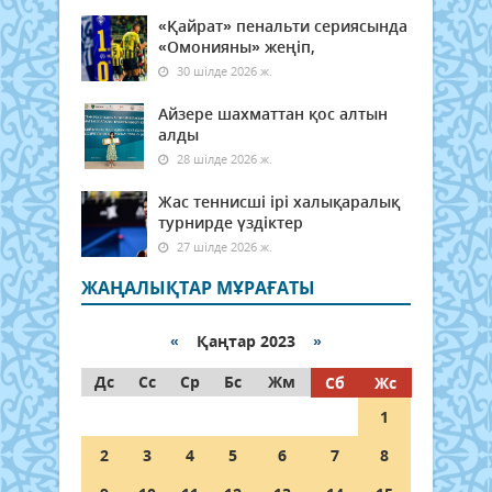
«Қайрат» пенальти сериясында
«Омонияны» жеңіп,
30 шілде 2026 ж.
Айзере шахматтан қос алтын
алды
28 шілде 2026 ж.
Жас теннисші ірі халықаралық
турнирде үздіктер
27 шілде 2026 ж.
ЖАҢАЛЫҚТАР МҰРАҒАТЫ
«
Қаңтар 2023
»
Дс
Сс
Ср
Бс
Жм
Сб
Жс
1
2
3
4
5
6
7
8