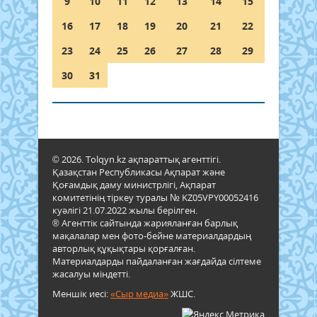
9
10
11
12
13
14
15
16
17
18
19
20
21
22
23
24
25
26
27
28
29
30
31
© 2026. Tolqyn.kz ақпараттық агенттігі.
Қазақстан Республикасы Ақпарат және
Қоғамдық даму министрлігі, Ақпарат
комитетінің тіркеу туралы № KZ05VPY00052416
куәлігі 21.07.2022 жылы берілген.
® Агенттік сайтында жарияланған барлық
мақалалар мен фото-бейне материалдардың
авторлық құқықтары қорғалған.
Материалдарды пайдаланған жағдайда сілтеме
жасалуы міндетті.
Меншік иесі:
«Сыр медиа»
ЖШС.