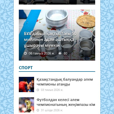
мұнд
БҰҰ дабыл қақты: Тағы 50
миллион адам аштыққа
ұшырауы мүмкін
06 тамыз 2026 ж.
80
СПОРТ
Қазақстандық балуандар әлем
чемпионы атанды
03 тамыз 2026 ж.
Футболдан келесі әлем
чемпионатының жеңімпазы кім
31 шілде 2026 ж.