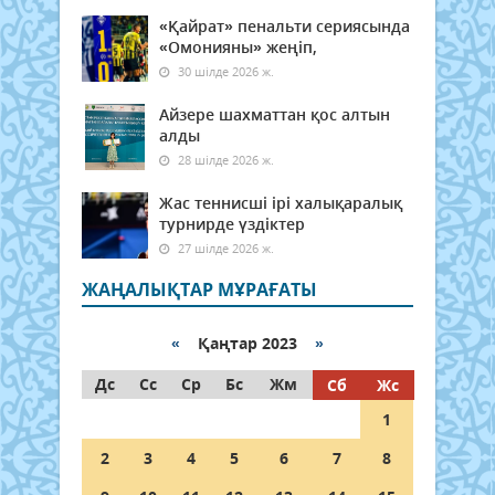
«Қайрат» пенальти сериясында
«Омонияны» жеңіп,
30 шілде 2026 ж.
Айзере шахматтан қос алтын
алды
28 шілде 2026 ж.
Жас теннисші ірі халықаралық
турнирде үздіктер
27 шілде 2026 ж.
ЖАҢАЛЫҚТАР МҰРАҒАТЫ
«
Қаңтар 2023
»
Дс
Сс
Ср
Бс
Жм
Сб
Жс
1
2
3
4
5
6
7
8