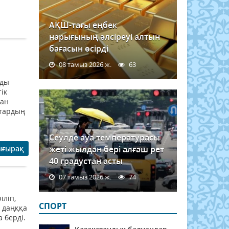
АҚШ-тағы еңбек
нарығының әлсіреуі алтын
бағасын өсірді
08 тамыз 2026 ж.
63
йды
ік
ған
ттардың
Сеулде ауа температурасы
ығырақ
жеті жылдан бері алғаш рет
40 градустан асты
07 тамыз 2026 ж.
74
іліп,
СПОРТ
 даңққа
а берді.