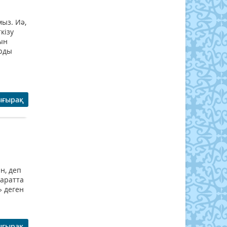
ыз. Иә,
кізу
ын
арды
ығырақ
н, деп
аратта
» деген
ығырақ