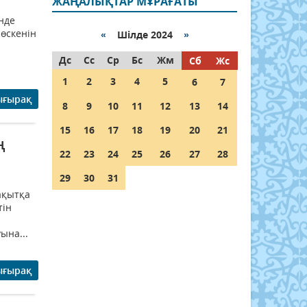
ЖАҢАЛЫҚТАР МҰРАҒАТЫ
нде
 өскенін
«
Шілде 2024
»
Дс
Сс
Ср
Бс
Жм
Сб
Жс
1
2
3
4
5
6
7
ығырақ
8
9
10
11
12
13
14
15
16
17
18
19
20
21
ң
22
23
24
25
26
27
28
29
30
31
ақытқа
тін
ына...
ығырақ