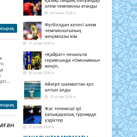
Қазақстандық балуандар
әлем чемпионы атанды
03 тамыз 2026 ж.
Футболдан келесі әлем
ығырақ
чемпионатының
жеңімпазы кім
31 шілде 2026 ж.
«Қайрат» пенальти
к
сериясында «Омонияны»
ті
жеңіп,
да
30 шілде 2026 ж.
е
гі...
Айзере шахматтан қос
алтын алды
28 шілде 2026 ж.
ығырақ
Жас теннисші ірі
халықаралық турнирде
үздіктер
ұмған
27 шілде 2026 ж.