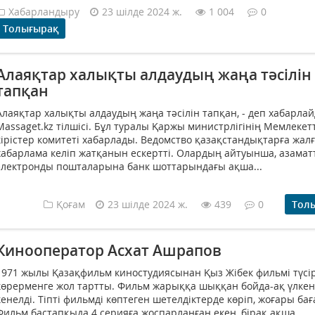
Хабарландыру
23 шілде 2024 ж.
1 004
0
Толығырақ
Алаяқтар халықты алдаудың жаңа тәсілін
тапқан
Алаяқтар халықты алдаудың жаңа тәсілін тапқан, - деп хабарла
Massaget.kz тілшісі. Бұл туралы Қаржы министрлігінің Мемлекетт
кірістер комитеті хабарлады. Ведомство қазақстандықтарға жал
хабарлама келіп жатқанын ескертті. Олардың айтуынша, азама
электронды пошталарына банк шоттарындағы ақша...
Қоғам
23 шілде 2024 ж.
439
0
Тол
Кинооператор Асхат Ашрапов
1971 жылы Қазақфильм киностудиясынан Қыз Жібек фильмі түсір
көрерменге жол тартты. Фильм жарыққа шыққан бойда-ақ үлкен
кенелді. Тіпті фильмді көптеген шетелдіктерде көріп, жоғары бағ
Фильм бастапқыда 4 серияға жоспарланған екен, бірақ ақша