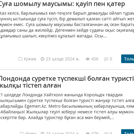
Суға шомылу маусымы: қауіп пен қатер
Жаз келсе, барлығымыз көл-теңізге барып демалуды ойлап тұрам
күннің ыстығында суға түсіп, бір демалып қалған сәтті айтып жет
мүмкін емес. Суға шомылу маусымы басталғаннан-ақ оған барат
адамдар саны да жиілейді. Дегенмен кейде судағы оқыс оқиғал
құлағымыз шалып, көңіліміз құлазып жатады. Осы...
Қоғам
23 шілде 2024 ж.
456
0
Тол
Лондонда суретке түспекші болған туристі
жылқы тістеп алған
21 шілдеде Лондонда Уайтхолл жанында Корольдік гвардия
жылқысымен суретке түспекші болған туристі жануар тістеп алға
хабарлайды Egemen.kz. Metro басылымының хабарлауынша, ғим
«Абайлаңыз! Жылқылар теуіп жіберуі немесе тістеп алуы мүмкін
ескертпе бар. Алайда туристер бұған аса мән бермей,...
Әлем
23 шілде 2024 ж.
379
0
Тол