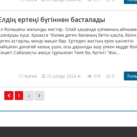
Елдің ертеңі бүгіннен басталады
Ел болашағы жалынды жастар. Олай қашанда қоғамның айныма
қозғаушы күші. Қазақта “болам деген баланың бетін қақпа, белін
деген астарлы, мәнді мақал бар. Ертеден жастың ерек қасиетін
байқаған данагөй халық үшін, осы дарынды ашу үлкен мүдде бол
Кешегі Сабалақты аяққа тұрғызған Төле би, бүгінгі “Жас...
Қоғам
23 шілде 2024 ж.
316
0
Тол
1
2