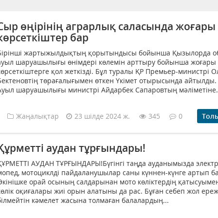
Сыр өңірінің аграрлық саласында жоғары
көрсеткіштер бар
Бірінші жартыжылдықтың қорытындысы бойынша Қызылорда о
ауыл шаруашылығы өнімдері көлемін арттыру бойынша жоғары
көрсеткіштерге қол жеткізді. Бұл туралы ҚР Премьер-министрі 
Бектеновтің төрағалығымен өткен Үкімет отырысында айтылды.
Ауыл шаруашылығы министрі Айдарбек Сапаровтың мәліметіне.
Жаңалықтар
23 шілде 2024 ж.
345
0
Тол
Құрметті аудан тұрғындары!
ҚҰРМЕТТІ АУДАН ТҰРҒЫНДАРЫ!Бүгінгі таңда ауданымызда электр 
мопед, мотоциклді пайдаланушылар саны күннен-күнге артып б
Өкінішке орай осының салдарынан мото көліктердің қатысуыме
көлік оқиғалары жиі орын алатыны да рас. Бұған себеп жол ереж
білмейтін кәмелет жасына толмаған балалардың...