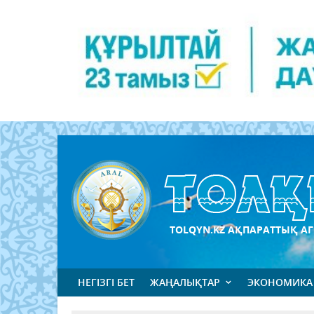
TOLQYN.KZ АҚПАРАТТЫҚ АГ
НЕГІЗГІ БЕТ
ЖАҢАЛЫҚТАР
ЭКОНОМИКА