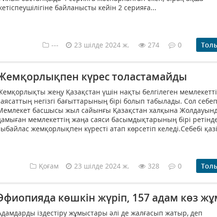
жетіспеушілігіне байланысты кейін 2 серияға...
---
23 шілде 2024 ж.
274
0
Тол
Жемқорлықпен күрес толастамайды
Жемқорлықты жеңу Қазақстан үшін нақты белгілеген мемлекетті
саясаттың негізгі бағыттарының бірі болып табылады. Сол себеп
Мемлекет басшысы жыл сайынғы Қазақстан халқына Жолдауын
дамыған мемлекеттің жаңа саяси басымдықтарының бірі ретінд
сыбайлас жемқорлықпен күресті атап көрсетіп келеді.Себебі қазір
Қоғам
23 шілде 2024 ж.
328
0
Тол
Эфиопияда көшкін жүріп, 157 адам көз ж
Адамдарды іздестіру жұмыстары әлі де жалғасып жатыр, деп