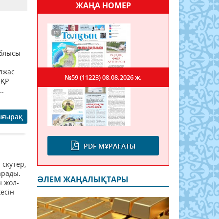
ЖАҢА НОМЕР
блысы
Олжас
№59 (11223)
08.08.2026 ж.
 ҚР
..
ығырақ
PDF МҰРАҒАТЫ
скутер,
арады.
ӘЛЕМ ЖАҢАЛЫҚТАРЫ
н жол-
есін