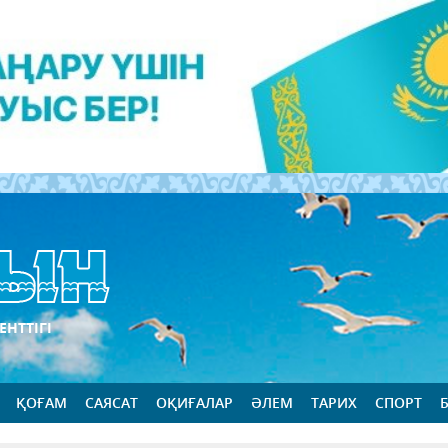
ЕНТТІГІ
ҚОҒАМ
САЯСАТ
ОҚИҒАЛАР
ӘЛЕМ
ТАРИХ
СПОРТ