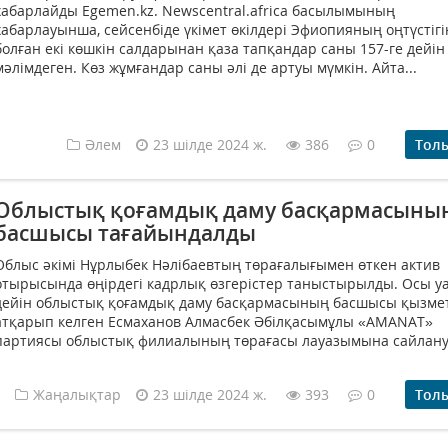
хабарлайды Egemen.kz. Newscentral.africa басылымының
хабарлауынша, сейсенбіде үкімет өкілдері Эфиопияның оңтүстігі
болған екі көшкін салдарынан қаза тапқандар саны 157-ге дейін
мәлімдеген. Көз жұмғандар саны әлі де артуы мүмкін. Айта...
Әлем
23 шілде 2024 ж.
386
0
Тол
Облыстық қоғамдық даму басқармасыны
басшысы тағайындалды
Облыс әкімі Нұрлыбек Нәлібаевтың төрағалығымен өткен актив
отырысында өңірдегі кадрлық өзгерістер таныстырылды. Осы у
дейін облыстық қоғамдық даму басқармасының басшысы қызме
атқарып келген Есмаханов Алмасбек Әбілқасымұлы «AMANAT»
партиясы облыстық филиалының төрағасы лауазымына сайлану
Жаңалықтар
23 шілде 2024 ж.
393
0
Тол