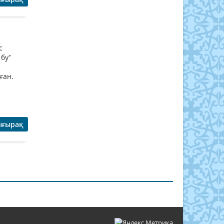
с
 бу”
ған.
ығырақ